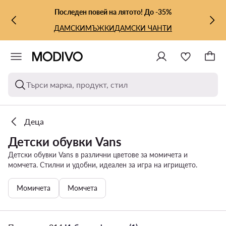
КЪМ ОСНОВНОТО СЪДЪРЖАНИЕ
КЪМ ТЪРСЕНЕ
Последен повей на лятото! До -35%
ДАМСКИ
МЪЖКИ
ДАМСКИ ЧАНТИ
Търси марка, продукт, стил
Деца
Детски обувки Vans
Детски обувки Vans в различни цветове за момичета и
момчета. Стилни и удобни, идеален за игра на игрището.
Момичета
Момчета