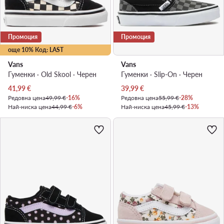
Промоция
Промоция
още 10% Код: LAST
Vans
Vans
Гуменки · Old Skool · Черен
Гуменки · Slip-On · Черен
Актуална цена
Актуална цена
41,99
€
39,99
€
Редовна цена
49,99 €
-16%
Редовна цена
55,99 €
-28%
Най-ниска цена
44,99 €
-6%
Най-ниска цена
45,99 €
-13%