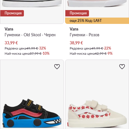
Промоция
Промоция
още 25% Код: LAST
Vans
Vans
Гуменки · Old Skool · Черен
Гуменки · Розов
Актуална цена
Актуална цена
33,99
€
38,99
€
Редовна цена
49,99 €
-32%
Редовна цена
49,99 €
-22%
Най-ниска цена
37,99 €
-10%
Най-ниска цена
42,99 €
-9%