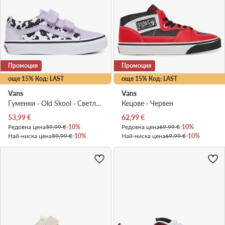
Промоция
Промоция
още 15% Код: LAST
още 15% Код: LAST
Vans
Vans
Гуменки · Old Skool · Светлолилав
Кецове · Червен
Актуална цена
Актуална цена
53,99
€
62,99
€
Редовна цена
59,99 €
-10%
Редовна цена
69,99 €
-10%
Най-ниска цена
59,99 €
-10%
Най-ниска цена
69,99 €
-10%