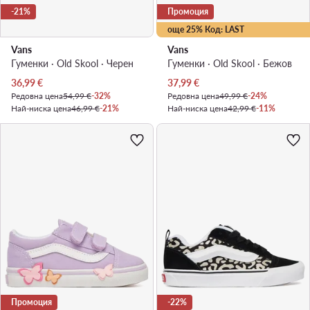
-21%
Промоция
още 25% Код: LAST
Vans
Vans
Гуменки · Old Skool · Черен
Гуменки · Old Skool · Бежов
Актуална цена
Актуална цена
36,99
€
37,99
€
Редовна цена
54,99 €
-32%
Редовна цена
49,99 €
-24%
Най-ниска цена
46,99 €
-21%
Най-ниска цена
42,99 €
-11%
Промоция
-22%