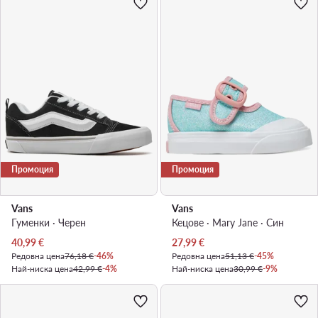
Промоция
Промоция
Vans
Vans
Гуменки · Черен
Кецове · Mary Jane · Син
Актуална цена
Актуална цена
40,99
€
27,99
€
Редовна цена
76,18 €
-46%
Редовна цена
51,13 €
-45%
Най-ниска цена
42,99 €
-4%
Най-ниска цена
30,99 €
-9%