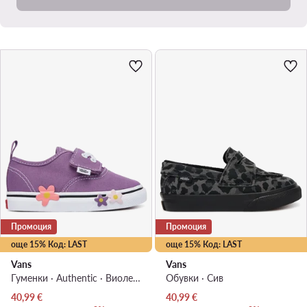
Промоция
Промоция
още 15% Код: LAST
още 15% Код: LAST
Vans
Vans
Гуменки · Authentic · Виолетов
Обувки · Сив
Актуална цена
Актуална цена
40,99
€
40,99
€