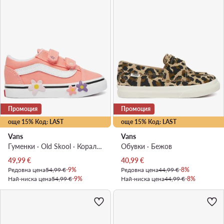
Промоция
Промоция
още 15% Код: LAST
още 15% Код: LAST
Vans
Vans
Гуменки · Old Skool · Коралов
Обувки · Бежов
Актуална цена
Актуална цена
49,99
€
40,99
€
Редовна цена
54,99 €
-9%
Редовна цена
44,99 €
-8%
Най-ниска цена
54,99 €
-9%
Най-ниска цена
44,99 €
-8%