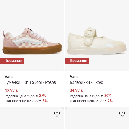
Промоция
Промоция
Vans
Vans
Гуменки · Knu Skool · Розов
Балеринки · Екрю
Актуална цена
Актуална цена
49,99
€
34,99
€
Редовна цена
79,99 €
-37%
Редовна цена
49,99 €
-30%
Най-ниска цена
52,99 €
-5%
Най-ниска цена
35,99 €
-2%