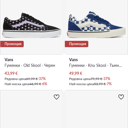
Промоция
Промоция
Vans
Vans
Гуменки · Old Skool · Черен
Гуменки · Knu Skool · Тъмносин
Актуална цена
Актуална цена
43,99
€
49,99
€
Редовна цена
69,99 €
-37%
Редовна цена
79,99 €
-37%
Най-ниска цена
46,99 €
-6%
Най-ниска цена
53,99 €
-7%