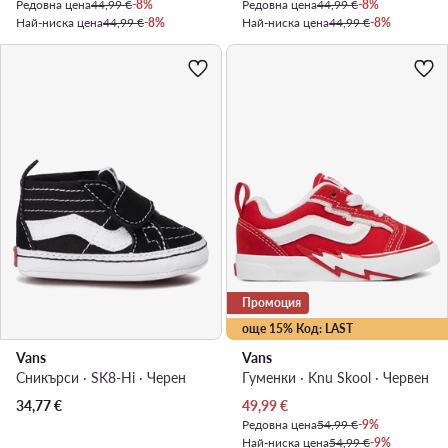
Редовна цена
44,99 €
-8%
Редовна цена
44,99 €
-8%
Най-ниска цена
44,99 €
-8%
Най-ниска цена
44,99 €
-8%
Промоция
още 15% Код: LAST
Vans
Vans
Сникърси · SK8-Hi · Черен
Гуменки · Knu Skool · Червен
Актуална цена
34,77
€
49,99
€
Редовна цена
54,99 €
-9%
Най-ниска цена
54,99 €
-9%