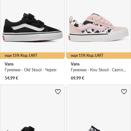
още 15% Код: LAST
още 15% Код: LAST
Vans
Vans
Гуменки · Old Skool · Черен
Гуменки · Knu Skool · Светлорозов
54,99
€
69,99
€