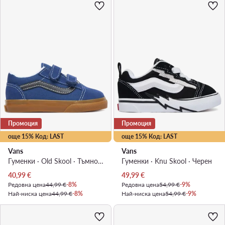
Промоция
Промоция
още 15% Код: LAST
още 15% Код: LAST
Vans
Vans
Гуменки · Old Skool · Тъмносин
Гуменки · Knu Skool · Черен
Актуална цена
Актуална цена
40,99
€
49,99
€
Редовна цена
44,99 €
-8%
Редовна цена
54,99 €
-9%
Най-ниска цена
44,99 €
-8%
Най-ниска цена
54,99 €
-9%