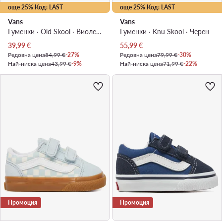
още 25% Код: LAST
още 25% Код: LAST
Vans
Vans
Гуменки · Old Skool · Виолетов
Гуменки · Knu Skool · Черен
Актуална цена
Актуална цена
39,99
€
55,99
€
Редовна цена
54,99 €
-27%
Редовна цена
79,99 €
-30%
Най-ниска цена
43,99 €
-9%
Най-ниска цена
71,99 €
-22%
Промоция
Промоция