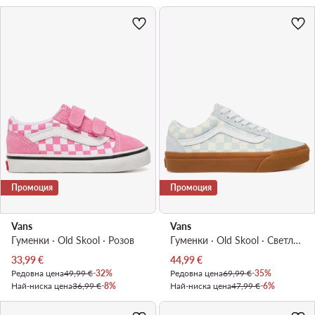
Промоция
Промоция
Vans
Vans
Гуменки · Old Skool · Розов
Гуменки · Old Skool · Светлосин
Актуална цена
Актуална цена
33,99
€
44,99
€
Редовна цена
49,99 €
-32%
Редовна цена
69,99 €
-35%
Най-ниска цена
36,99 €
-8%
Най-ниска цена
47,99 €
-6%