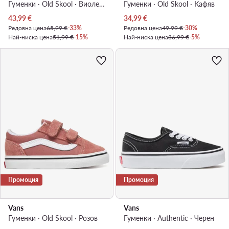
Гуменки · Old Skool · Виолетов
Гуменки · Old Skool · Кафяв
Актуална цена
Актуална цена
43,99
€
34,99
€
Редовна цена
65,99 €
-33%
Редовна цена
49,99 €
-30%
Най-ниска цена
51,99 €
-15%
Най-ниска цена
36,99 €
-5%
Промоция
Промоция
Vans
Vans
Гуменки · Old Skool · Розов
Гуменки · Authentic · Черен