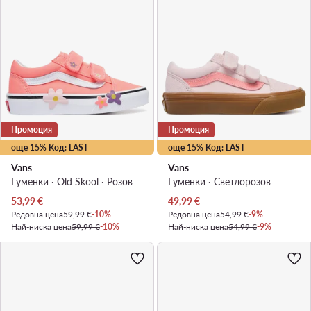
Промоция
Промоция
още 15% Код: LAST
още 15% Код: LAST
Vans
Vans
Гуменки · Old Skool · Розов
Гуменки · Светлорозов
Актуална цена
Актуална цена
53,99
€
49,99
€
Редовна цена
59,99 €
-10%
Редовна цена
54,99 €
-9%
Най-ниска цена
59,99 €
-10%
Най-ниска цена
54,99 €
-9%