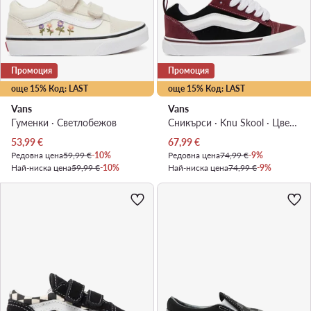
Промоция
Промоция
още 15% Код: LAST
още 15% Код: LAST
Vans
Vans
Гуменки · Светлобежов
Сникърси · Knu Skool · Цветен
Актуална цена
Актуална цена
53,99
€
67,99
€
Редовна цена
59,99 €
-10%
Редовна цена
74,99 €
-9%
Най-ниска цена
59,99 €
-10%
Най-ниска цена
74,99 €
-9%