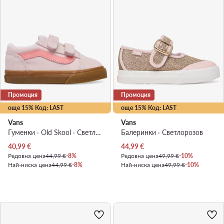
Промоция
Промоция
още 15% Код: LAST
още 15% Код: LAST
Vans
Vans
Гуменки · Old Skool · Светлорозов
Балеринки · Светлорозов
Актуална цена
Актуална цена
40,99
€
44,99
€
Редовна цена
44,99 €
-8%
Редовна цена
49,99 €
-10%
Най-ниска цена
44,99 €
-8%
Най-ниска цена
49,99 €
-10%