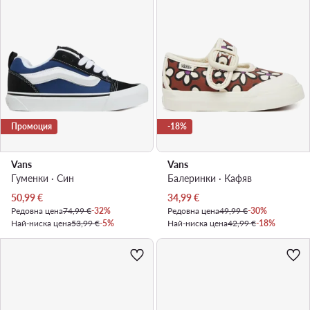
Промоция
-18%
Vans
Vans
Гуменки · Син
Балеринки · Кафяв
Актуална цена
Актуална цена
50,99
€
34,99
€
Редовна цена
74,99 €
-32%
Редовна цена
49,99 €
-30%
Най-ниска цена
53,99 €
-5%
Най-ниска цена
42,99 €
-18%