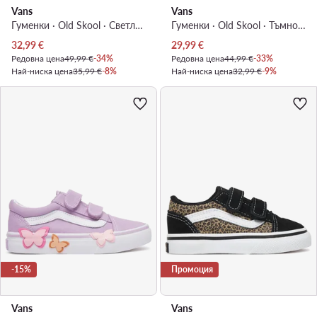
Vans
Vans
Гуменки · Old Skool · Светлосин
Гуменки · Old Skool · Тъмносин
Актуална цена
Актуална цена
32,99
€
29,99
€
Редовна цена
49,99 €
-34%
Редовна цена
44,99 €
-33%
Най-ниска цена
35,99 €
-8%
Най-ниска цена
32,99 €
-9%
-15%
Промоция
Vans
Vans