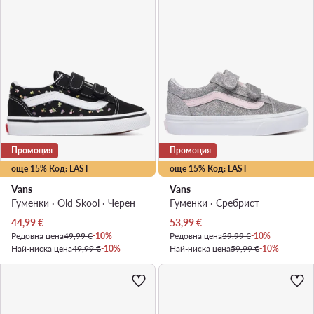
Промоция
Промоция
още 15% Код: LAST
още 15% Код: LAST
Vans
Vans
Гуменки · Old Skool · Черен
Гуменки · Сребрист
Актуална цена
Актуална цена
44,99
€
53,99
€
Редовна цена
49,99 €
-10%
Редовна цена
59,99 €
-10%
Най-ниска цена
49,99 €
-10%
Най-ниска цена
59,99 €
-10%