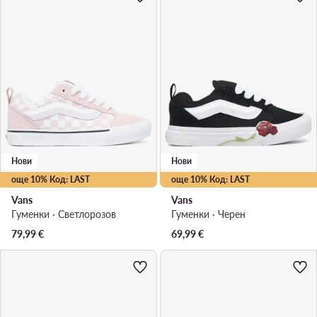
Нови
Нови
още 10% Код: LAST
още 10% Код: LAST
Vans
Vans
Гуменки · Светлорозов
Гуменки · Черен
79,99
€
69,99
€