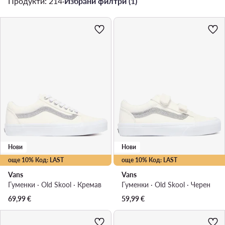
Продукти: 214
·
Избрани филтри (1)
Нови
Нови
още 10% Код: LAST
още 10% Код: LAST
Vans
Vans
Гуменки · Old Skool · Кремав
Гуменки · Old Skool · Черен
69,99
€
59,99
€