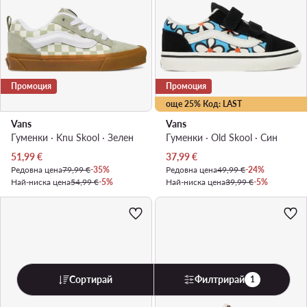
Промоция
Промоция
още 25% Код: LAST
Vans
Vans
Гуменки · Knu Skool · Зелен
Гуменки · Old Skool · Син
Актуална цена
Актуална цена
51,99
€
37,99
€
Редовна цена
79,99 €
-35%
Редовна цена
49,99 €
-24%
Най-ниска цена
54,99 €
-5%
Най-ниска цена
39,99 €
-5%
Сортирай
Филтрирай
1