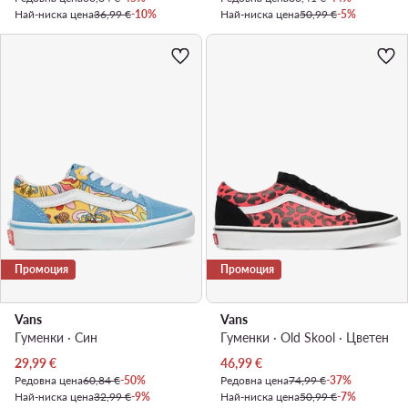
Най-ниска цена
36,99 €
-10%
Най-ниска цена
50,99 €
-5%
Промоция
Промоция
Vans
Vans
Гуменки · Син
Гуменки · Old Skool · Цветен
Актуална цена
Актуална цена
29,99
€
46,99
€
Редовна цена
60,84 €
-50%
Редовна цена
74,99 €
-37%
Най-ниска цена
32,99 €
-9%
Най-ниска цена
50,99 €
-7%