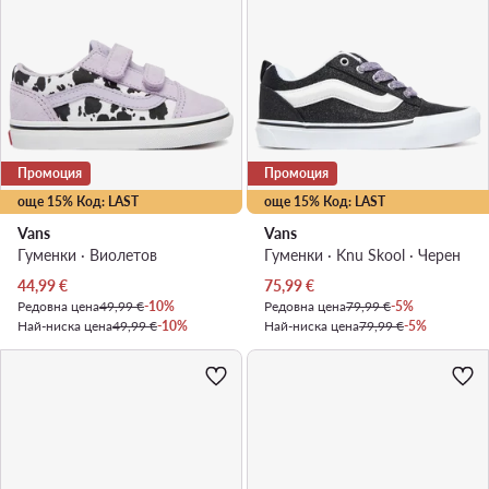
Промоция
Промоция
още 15% Код: LAST
още 15% Код: LAST
Vans
Vans
Гуменки · Виолетов
Гуменки · Knu Skool · Черен
Актуална цена
Актуална цена
44,99
€
75,99
€
Редовна цена
49,99 €
-10%
Редовна цена
79,99 €
-5%
Най-ниска цена
49,99 €
-10%
Най-ниска цена
79,99 €
-5%