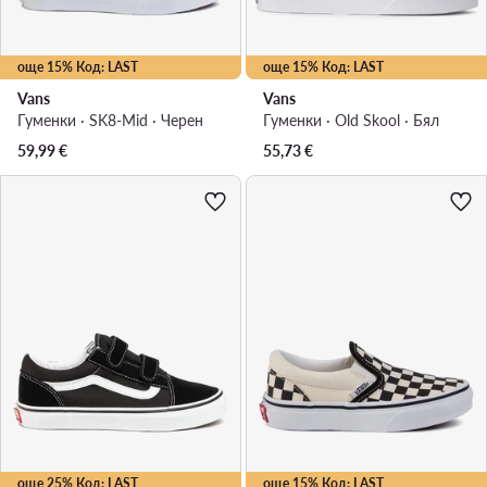
още 15% Код: LAST
още 15% Код: LAST
Vans
Vans
Гуменки · SK8-Mid · Черен
Гуменки · Old Skool · Бял
59,99
€
55,73
€
още 25% Код: LAST
още 15% Код: LAST