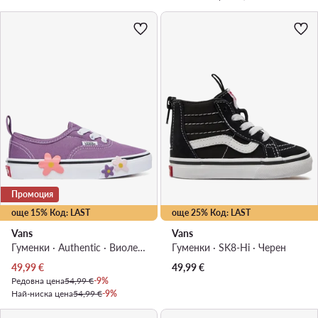
Промоция
още 15% Код: LAST
още 25% Код: LAST
Vans
Vans
Гуменки · Authentic · Виолетов
Гуменки · SK8-Hi · Черен
Актуална цена
49,99
€
49,99
€
Редовна цена
54,99 €
-9%
Най-ниска цена
54,99 €
-9%