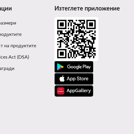
ации
Изтеглете приложение
размери
родуктите
т на продуктите
ices Act (DSA)
агради