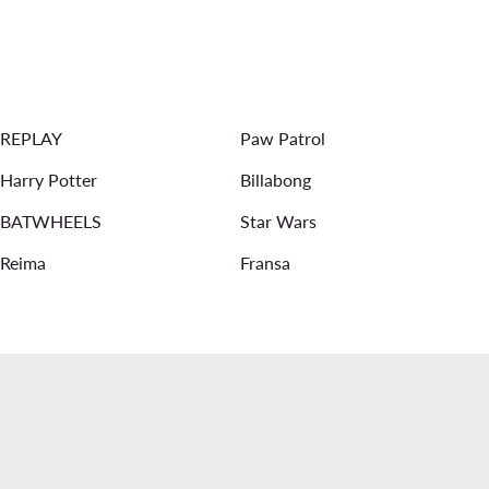
Рокли за кръщене
Преходни якета за момичета
жени якета - Материал: Изкуствена кожа
REPLAY
Paw Patrol
Harry Potter
Billabong
BATWHEELS
Star Wars
Reima
Fransa