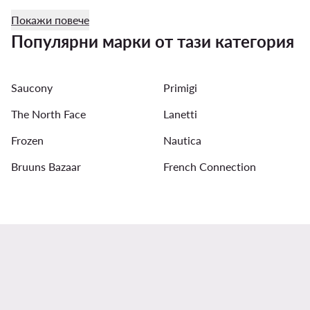
Дамски бански костюми Roxy
Мъжки обувки adidas
Покажи повече
Дамски обувки Badura
Дамски Спортни Раници Roxy
Популярни марки от тази категория
Мъжки Кожени якета
Кецове за момичета - Цвят: Бя
Saucony
Primigi
The North Face
Lanetti
Frozen
Nautica
Bruuns Bazaar
French Connection