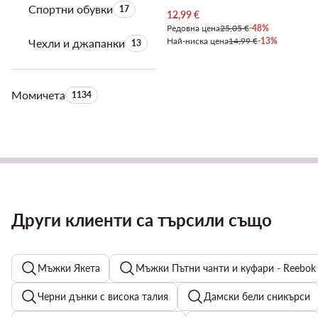
Спортни обувки
Брой на продуктите:
17
Актуална цена
12,99
€
Редовна цена
25,05 €
-48%
Най-ниска цена
14,99 €
-13%
Чехли и джапанки
Брой на продуктите:
13
Момичета
Брой на продуктите:
1134
Други клиенти са търсили също
Мъжки Якета
Мъжки Пътни чанти и куфари - Reebok
Черни дънки с висока талия
Дамски бели сникърси