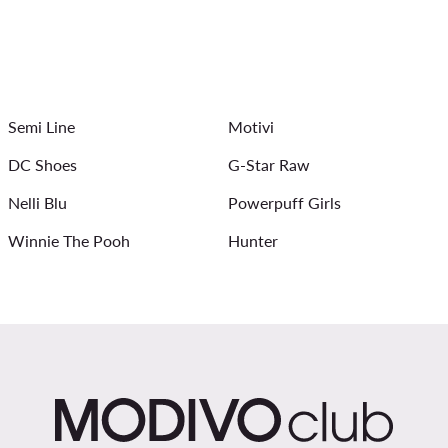
Детски шапки с козирка
Трекинг сандали дамски
Детски обувки adidas Disney
л
Деца Peppa Pig
Черни дамски дънки
Мъжки Ко
Semi Line
Motivi
DC Shoes
G-Star Raw
Nelli Blu
Powerpuff Girls
Winnie The Pooh
Hunter