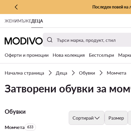
Последен повей на 
КЪМ ОСНОВНОТО СЪДЪРЖАНИЕ
ЖЕНИ
МЪЖЕ
ДЕЦА
КЪМ ТЪРСЕНЕ
Оферти и промоции
Нова колекция
Бестселъри
Марк
Начална страница
Деца
Обувки
Момчета
Затворени обувки за момч
Обувки
Сортирай
Размер
Момчета
Брой на продуктите:
633