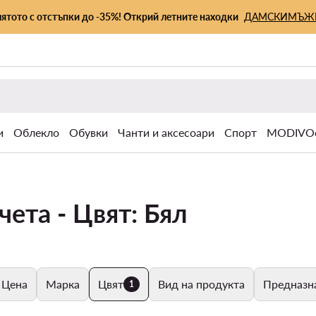
лятото с отстъпки до -35%! Открий летните находки
ДАМСКИ
МЪЖ
и
Облекло
Обувки
Чанти и аксесоари
Спорт
MODIVOc
ета - Цвят: Бял
Цена
Марка
Цвят
Вид на продукта
Предназн
1