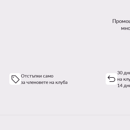
Промоц
мно
30 дн
Отстъпки само
на кл
за членовете на клуба
14 дн