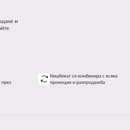
.
ъщане и
айте
Кешбекът се комбинира с всяка
 през
промоция и разпродажба