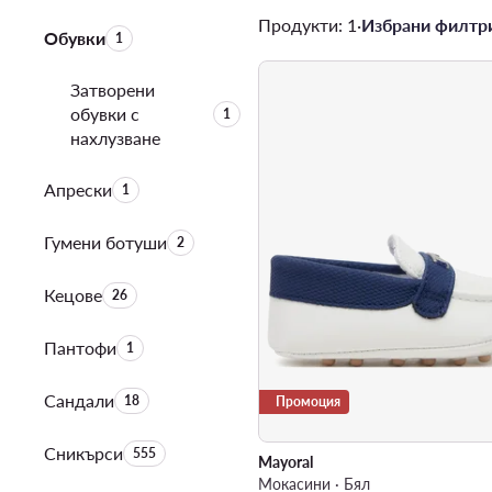
Продукти: 1
·
Избрани филтри
Обувки
Брой на продуктите:
1
Затворени
обувки с
Брой на продуктите:
1
нахлузване
Апрески
Брой на продуктите:
1
Гумени ботуши
Брой на продуктите:
2
Кецове
Брой на продуктите:
26
Пантофи
Брой на продуктите:
1
Сандали
Брой на продуктите:
18
Промоция
Сникърси
Брой на продуктите:
555
Mayoral
Мокасини · Бял