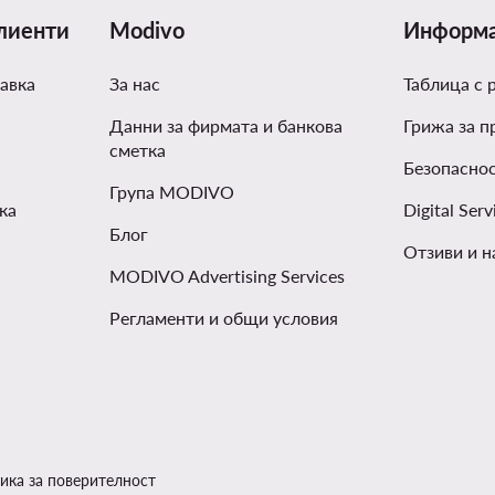
лиенти
Modivo
Информ
авка
За нас
Таблица с 
Данни за фирмата и банкова
Грижа за п
сметка
Безопаснос
Група MODIVO
ка
Digital Serv
Блог
Отзиви и н
MODIVO Advertising Services
Регламенти и общи условия
ика за поверителност