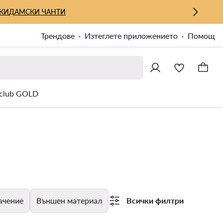
КИ
ДАМСКИ ЧАНТИ
Трендове
Изтеглете приложението
Помощ
lub GOLD
ачение
Външен материал
Всички филтри