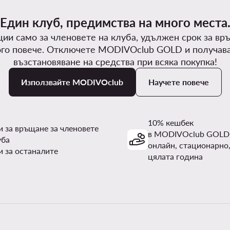
Един клуб, предимства на много места
ии само за членовете на клуба, удължен срок за вр
го повече. Отключете MODIVOclub GOLD и получав
възстановяване на средства при всяка покупка!
Използвайте MODIVOclub
Научете повече
10% кешбек
и за връщане за членовете
в MODIVOclub GOLD
уба
онлайн, стационарно,
и за останалите
цялата година