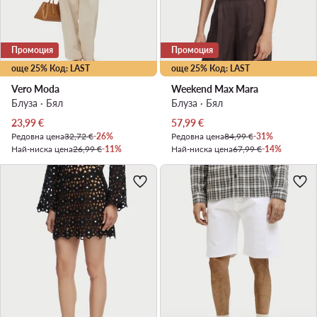
Промоция
Промоция
още 25% Код: LAST
още 25% Код: LAST
Vero Moda
Weekend Max Mara
Блуза · Бял
Блуза · Бял
Актуална цена
Актуална цена
23,99
€
57,99
€
Редовна цена
32,72 €
-26%
Редовна цена
84,99 €
-31%
Най-ниска цена
26,99 €
-11%
Най-ниска цена
67,99 €
-14%