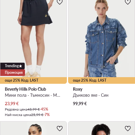
Trending
Промоция
още 25% Код: LAST
още 25% Код: LAST
Beverly Hills Polo Club
Roxy
Мини пола · Тъмносин · Мини
Дънково яке · Син
Актуална цена
23,99
€
99,99
€
Редовна цена
43,99 €
-45%
Най-ниска цена
25,99 €
-7%