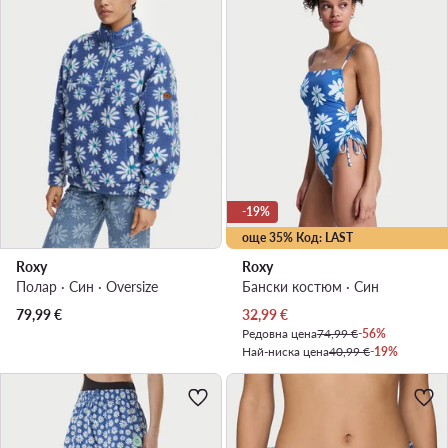
-19%
още 35% Код: LAST
Roxy
Roxy
Полар · Син · Oversize
Бански костюм · Син
Актуална цена
79,99
€
32,99
€
Редовна цена
74,99 €
-56%
Най-ниска цена
40,99 €
-19%