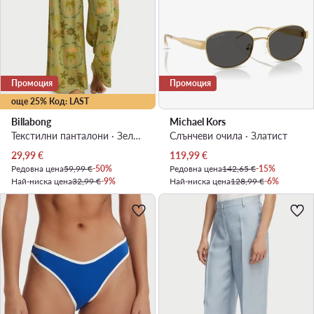
Промоция
Промоция
още 25% Код: LAST
Billabong
Michael Kors
Текстилни панталони · Зелен · Regular Fit
Слънчеви очила · Златист
Актуална цена
Актуална цена
29,99
€
119,99
€
Редовна цена
59,99 €
-50%
Редовна цена
142,65 €
-15%
Най-ниска цена
32,99 €
-9%
Най-ниска цена
128,99 €
-6%