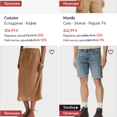
Промоция
Промоция
Castañer
Marella
Еспадрили · Кафяв
Сако · Бежов · Regular Fit
Актуална цена
Актуална цена
106,99
€
262,99
€
Редовна цена
175,99 €
-39%
Редовна цена
386,99 €
-32%
Най-ниска цена
118,99 €
-10%
Най-ниска цена
289,99 €
-9%
Trending
Промоция
Промоция