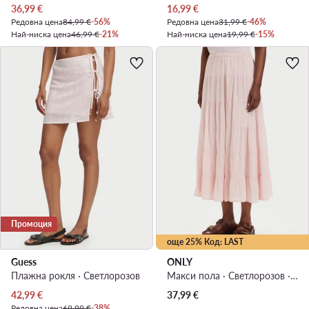
Актуална цена
Актуална цена
36,99
€
16,99
€
Редовна цена
84,99 €
-56%
Редовна цена
31,99 €
-46%
Най-ниска цена
46,99 €
-21%
Най-ниска цена
19,99 €
-15%
Промоция
още 25% Код: LAST
Guess
ONLY
Плажна рокля · Светлорозов
Макси пола · Светлорозов · Макси
Актуална цена
42,99
€
37,99
€
Редовна цена
69,99 €
-38%