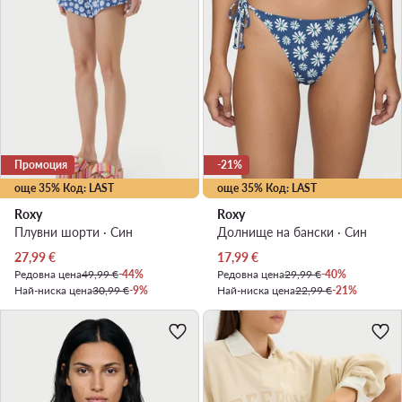
Промоция
-21%
още 35% Код: LAST
още 35% Код: LAST
Roxy
Roxy
Плувни шорти · Син
Долнище на бански · Син
Актуална цена
Актуална цена
27,99
€
17,99
€
Редовна цена
49,99 €
-44%
Редовна цена
29,99 €
-40%
Най-ниска цена
30,99 €
-9%
Най-ниска цена
22,99 €
-21%