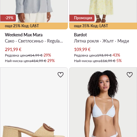
-29%
Промоция
още 25% Код: LAST
още 35% Код: LAST
Weekend Max Mara
Bardot
Сако · Светлосиньо · Regular Fit
Лятна рокля · Жълт · Миди
Актуална цена
Актуална цена
291,99
€
109,99
€
Редовна цена
414,99 €
-29%
Редовна цена
193,99 €
-43%
Най-ниска цена
414,99 €
-29%
Най-ниска цена
116,99 €
-5%