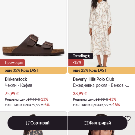
Trending
Промоция
-15%
още 35% Код: LAST
още 25% Код: LAST
Birkenstock
Beverly Hills Polo Club
Чехли · Кафяв
Ежедневна рокля · Бежов · Миди
Актуална цена
Актуална цена
75,99
€
38,99
€
Редовна цена
87,99 €
-13%
Редовна цена
68,99 €
-43%
Най-ниска цена
79,99 €
-5%
Най-ниска цена
45,99 €
-15%
Сортирай
Филтрирай