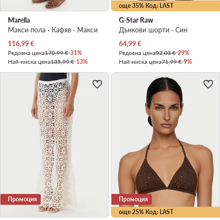
още 35% Код: LAST
Marella
G-Star Raw
Макси пола · Кафяв · Макси
Дънкови шорти · Син
Актуална цена
Актуална цена
116,99
€
64,99
€
Редовна цена
170,99 €
-31%
Редовна цена
92,03 €
-29%
Най-ниска цена
135,99 €
-13%
Най-ниска цена
71,99 €
-9%
Промоция
Промоция
още 25% Код: LAST