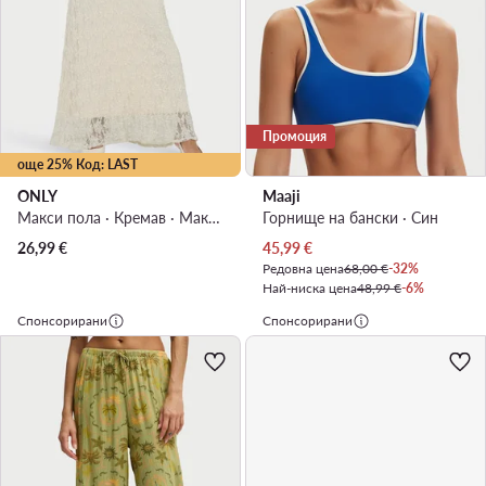
Промоция
още 25% Код: LAST
ONLY
Maaji
Макси пола · Кремав · Макси
Горнище на бански · Син
Актуална цена
26,99
€
45,99
€
Редовна цена
68,00 €
-32%
Най-ниска цена
48,99 €
-6%
Спонсорирани
Спонсорирани