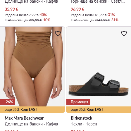
Долнище на бански · Кафяв
Горнище на бански · Светлокафяв
Актуална цена
Актуална цена
35,99
€
96,99
€
Редовна цена
59,99 €
-40%
Редовна цена
141,99 €
-31%
Най-ниска цена
39,99 €
-10%
Най-ниска цена
141,99 €
-31%
-26%
Промоция
още 35% Код: LAST
още 35% Код: LAST
Max Mara Beachwear
Birkenstock
Долнище на бански · Кафяв
Чехли · Черен