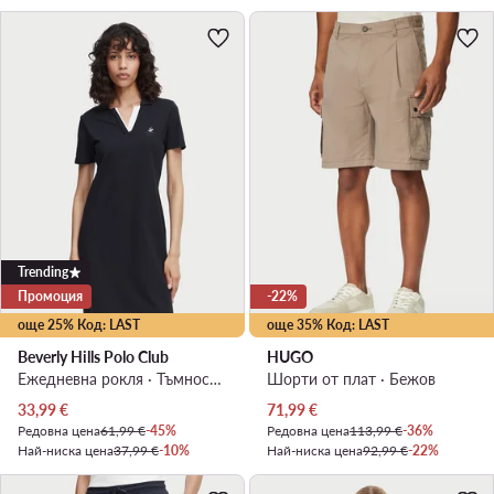
Trending
Промоция
-22%
още 25% Код: LAST
още 35% Код: LAST
Beverly Hills Polo Club
HUGO
Ежедневна рокля · Тъмносин · Мини
Шорти от плат · Бежов
Актуална цена
Актуална цена
33,99
€
71,99
€
Редовна цена
61,99 €
-45%
Редовна цена
113,99 €
-36%
Най-ниска цена
37,99 €
-10%
Най-ниска цена
92,99 €
-22%