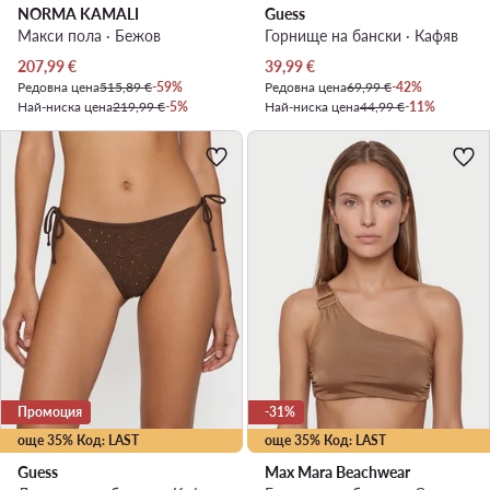
NORMA KAMALI
Guess
Макси пола · Бежов
Горнище на бански · Кафяв
Актуална цена
Актуална цена
207,99
€
39,99
€
Редовна цена
515,89 €
-59%
Редовна цена
69,99 €
-42%
Най-ниска цена
219,99 €
-5%
Най-ниска цена
44,99 €
-11%
Промоция
-31%
още 35% Код: LAST
още 35% Код: LAST
Guess
Max Mara Beachwear