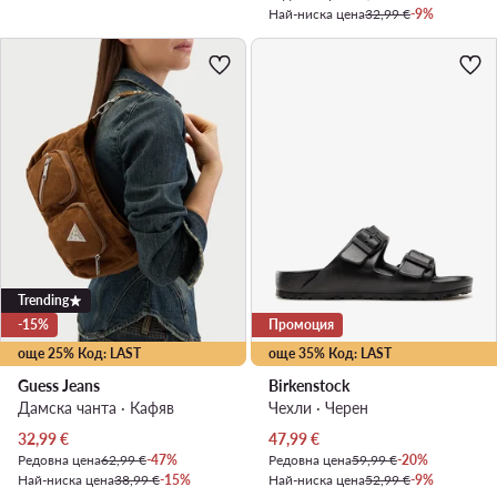
Най-ниска цена
32,99 €
-9%
Trending
-15%
Промоция
още 25% Код: LAST
още 35% Код: LAST
Guess Jeans
Birkenstock
Дамска чанта · Кафяв
Чехли · Черен
Актуална цена
Актуална цена
32,99
€
47,99
€
Редовна цена
62,99 €
-47%
Редовна цена
59,99 €
-20%
Най-ниска цена
38,99 €
-15%
Най-ниска цена
52,99 €
-9%