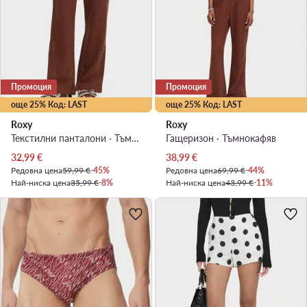
Промоция
Промоция
още 25% Код: LAST
още 25% Код: LAST
Roxy
Roxy
Текстилни панталони · Тъмнокафяв
Гащеризон · Тъмнокафяв
Актуална цена
Актуална цена
32,99
€
38,99
€
Редовна цена
59,99 €
-45%
Редовна цена
69,99 €
-44%
Най-ниска цена
35,99 €
-8%
Най-ниска цена
43,99 €
-11%