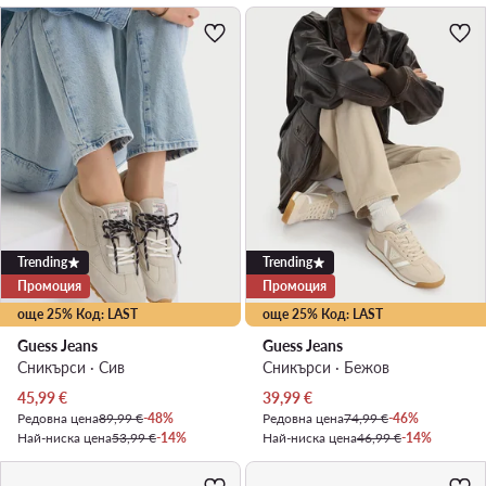
Trending
Trending
Промоция
Промоция
още 25% Код: LAST
още 25% Код: LAST
Guess Jeans
Guess Jeans
Сникърси · Сив
Сникърси · Бежов
Актуална цена
Актуална цена
45,99
€
39,99
€
Редовна цена
89,99 €
-48%
Редовна цена
74,99 €
-46%
Най-ниска цена
53,99 €
-14%
Най-ниска цена
46,99 €
-14%