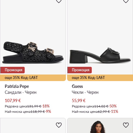
Промоция
Промоция
още 35% Код: LAST
още 35% Код: LAST
Patrizia Pepe
Guess
Сандали · Черен
Чехли · Черен
Актуална цена
Актуална цена
107,99
€
55,99
€
Редовна цена
131,99 €
-18%
Редовна цена
114,02 €
-50%
Най-ниска цена
118,99 €
-9%
Най-ниска цена
62,99 €
-11%