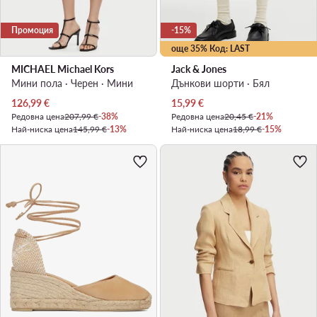
Промоция
-15%
още 35% Код: LAST
MICHAEL Michael Kors
Jack & Jones
Мини пола · Черен · Мини
Дънкови шорти · Бял
Актуална цена
Актуална цена
126,99
€
15,99
€
Редовна цена
207,99 €
-38%
Редовна цена
20,45 €
-21%
Най-ниска цена
145,99 €
-13%
Най-ниска цена
18,99 €
-15%