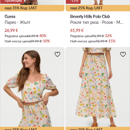
Промоция
-15%
още 35% Код: LAST
още 25% Код: LAST
Guess
Beverly Hills Polo Club
Парео · Жълт
Рокля тип риза · Розов · Миди
Актуална цена
Актуална цена
26,99
€
61,99
€
Редовна цена
44,99 €
-40%
Редовна цена
91,99 €
-32%
Най-ниска цена
29,99 €
-10%
Най-ниска цена
72,99 €
-15%
още 25% Код: LAST
още 25% Код: LAST