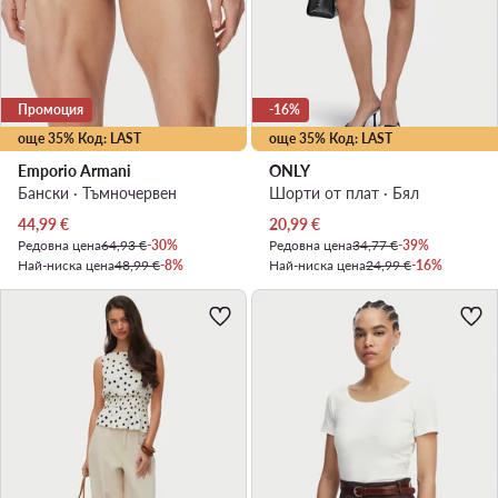
Промоция
-16%
още 35% Код: LAST
още 35% Код: LAST
Emporio Armani
ONLY
Бански · Тъмночервен
Шорти от плат · Бял
Актуална цена
Актуална цена
44,99
€
20,99
€
Редовна цена
64,93 €
-30%
Редовна цена
34,77 €
-39%
Най-ниска цена
48,99 €
-8%
Най-ниска цена
24,99 €
-16%