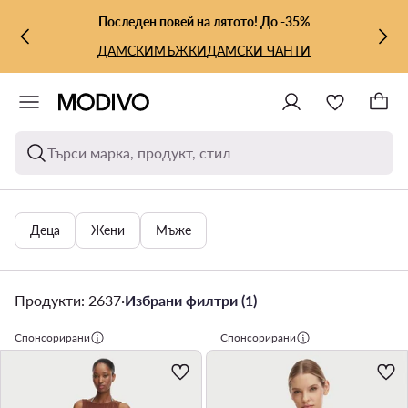
КЪМ ОСНОВНОТО СЪДЪРЖАНИЕ
КЪМ ТЪРСЕНЕ
Последен повей на лятото! До -35%
ДАМСКИ
МЪЖКИ
ДАМСКИ ЧАНТИ
Търси марка, продукт, стил
Деца
Жени
Мъже
Продукти: 2637
·
Избрани филтри (1)
Спонсорирани
Спонсорирани