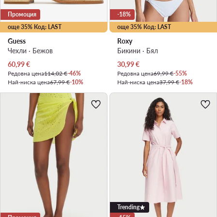
Промоция
-18%
още 35% Код: LAST
още 35% Код: LAST
Guess
Roxy
Чехли · Бежов
Бикини · Бял
Актуална цена
Актуална цена
60,99
€
30,99
€
Редовна цена
114,02 €
-46%
Редовна цена
69,99 €
-55%
Най-ниска цена
67,99 €
-10%
Най-ниска цена
37,99 €
-18%
Trending