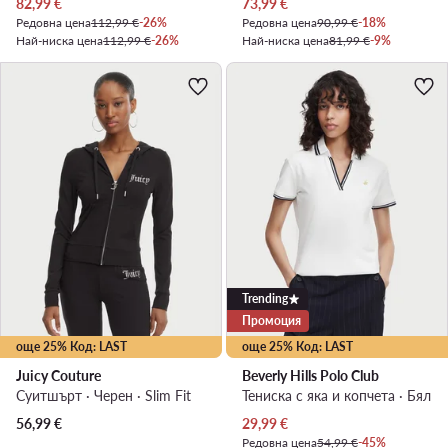
Актуална цена
Актуална цена
82,99
€
73,99
€
Редовна цена
112,99 €
-26%
Редовна цена
90,99 €
-18%
Най-ниска цена
112,99 €
-26%
Най-ниска цена
81,99 €
-9%
Trending
Промоция
още 25% Код: LAST
още 25% Код: LAST
Juicy Couture
Beverly Hills Polo Club
Суитшърт · Черен · Slim Fit
Тениска с яка и копчета · Бял
Актуална цена
56,99
€
29,99
€
Редовна цена
54,99 €
-45%