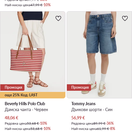
Най-ниска цена
47,99 €
-10%
Промоция
Промоция
още 25% Код: LAST
Beverly Hills Polo Club
Tommy Jeans
Дамска чанта · Червен
Дънкови шорти · Син
Актуална цена
Актуална цена
48,06
€
56,99
€
Редовна цена
53,68 €
-10%
Редовна цена
89,99 €
-36%
Най-ниска цена
53,68 €
-10%
Най-ниска цена
61,99 €
-8%