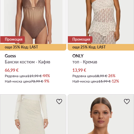
Промоция
Промоция
още 35% Код: LAST
още 25% Код: LAST
Guess
ONLY
Бански костюм · Кафяв
топ · Кремав
Актуална цена
Актуална цена
66,99
€
13,99
€
Редовна цена
119,99 €
-44%
Редовна цена
18,99 €
-26%
Най-ниска цена
73,99 €
-9%
Най-ниска цена
15,99 €
-12%