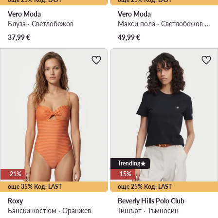
Vero Moda
Vero Moda
Блуза · Светлобежов
Макси пола · Светлобежов · Макси
37,99
€
49,99
€
Trending
-21%
-15%
още 35% Код: LAST
още 25% Код: LAST
Roxy
Beverly Hills Polo Club
Бански костюм · Оранжев
Тишърт · Тъмносин