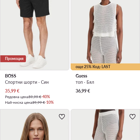
Промоция
още 25% Код: LAST
BOSS
Guess
Спортни шорти · Син
топ · Бял
Актуална цена
35,99
€
36,99
€
Редовна цена
59,99 €
-40%
Най-ниска цена
39,99 €
-10%