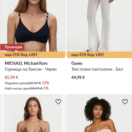
Промоция
още 25% Код: LAST
още 25% Код: LAST
MICHAEL Michael Kors
Guess
Горнище на бански · Черен
Текстилни панталони · Бял
Актуална цена
85,99
€
44,99
€
Редовна цена
129,99 €
-33%
Най-ниска цена
90,99 €
-5%