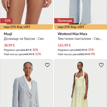
-15%
Промоция
още 25% Код: LAST
още 25% Код: LAST
Maaji
Weekend Max Mara
Долнище на бански · Син
Текстилни панталони · Светлосин · Regular Fit
Актуална цена
Актуална цена
38,99
€
165,99
€
Редовна цена
61,87 €
-36%
Редовна цена
243,99 €
-31%
Най-ниска цена
45,99 €
-15%
Най-ниска цена
183,99 €
-9%