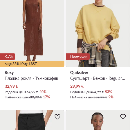
-17%
Промоция
още 35% Код: LAST
Roxy
Quiksilver
Плажна рокля · Тъмнокафяв
Суитшърт · Бежов · Regular Fit
Актуална цена
Актуална цена
32,99
€
29,99
€
Редовна цена
54,99 €
-40%
Редовна цена
64,99 €
-53%
Най-ниска цена
39,99 €
-17%
Най-ниска цена
32,99 €
-9%