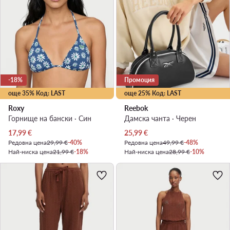
-18%
Промоция
още 35% Код: LAST
още 25% Код: LAST
Roxy
Reebok
Горнище на бански · Син
Дамска чанта · Черен
Актуална цена
Актуална цена
17,99
€
25,99
€
Редовна цена
29,99 €
-40%
Редовна цена
49,99 €
-48%
Най-ниска цена
21,99 €
-18%
Най-ниска цена
28,99 €
-10%