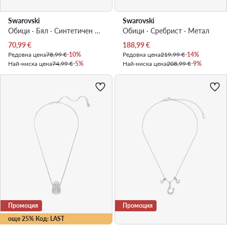
Swarovski
Swarovski
Обици · Бял · Cинтетичен материал, Метал с родиево покритие
Обици · Сребрист · Mетал
Актуална цена
Актуална цена
70,99
€
188,99
€
Редовна цена
78,99 €
-10%
Редовна цена
219,99 €
-14%
Най-ниска цена
74,99 €
-5%
Най-ниска цена
208,99 €
-9%
Промоция
Промоция
още 25% Код: LAST