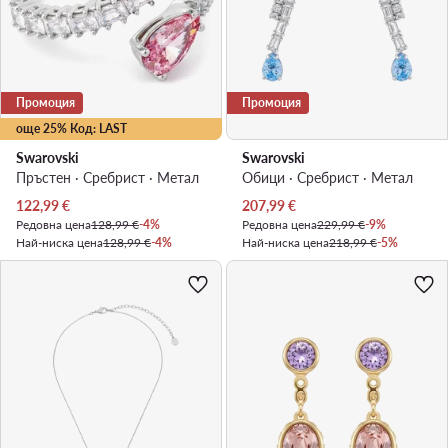
Промоция
Промоция
още 25% Код: LAST
Swarovski
Swarovski
Пръстен · Сребрист · Mетал
Обици · Сребрист · Mетал
Актуална цена
Актуална цена
122,99
€
207,99
€
Редовна цена
128,99 €
-4%
Редовна цена
229,99 €
-9%
Най-ниска цена
128,99 €
-4%
Най-ниска цена
218,99 €
-5%