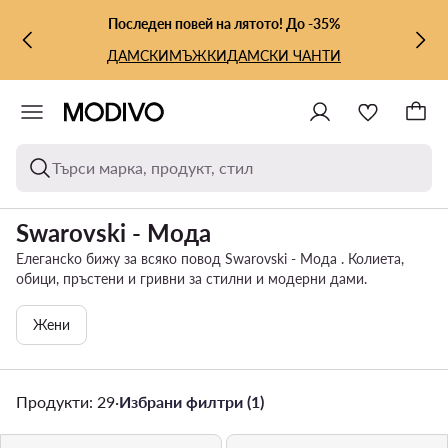
КЪМ ОСНОВНОТО СЪДЪРЖАНИЕ
КЪМ ТЪРСЕНЕ
Последен повей на лятото! До -35%
ДАМСКИ
МЪЖКИ
ДАМСКИ ЧАНТИ
Търси марка, продукт, стил
Swarovski - Мода
Елегансko бижу за всяко повод Swarovski - Мода . Колиета,
обици, пръстени и гривни за стилни и модерни дами.
Жени
Продукти: 29
·
Избрани филтри (1)