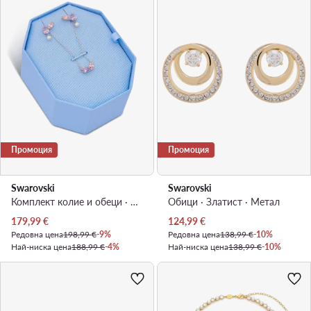
Промоция
Промоция
Swarovski
Swarovski
Комплект колие и обеци · Сребрист · Mетал
Обици · Златист · Mетал
Актуална цена
Актуална цена
179,99
€
124,99
€
Редовна цена
198,99 €
-9%
Редовна цена
138,99 €
-10%
Най-ниска цена
188,99 €
-4%
Най-ниска цена
138,99 €
-10%