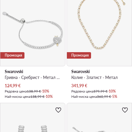
Промоция
Промоция
Swarovski
Swarovski
Гривна · Сребрист · Метал с родиево покритие
Колие · Златист · Mетал
Актуална цена
Актуална цена
124,99
€
341,99
€
Редовна цена
138,99 €
-10%
Редовна цена
379,99 €
-10%
Най-ниска цена
138,99 €
-10%
Най-ниска цена
360,99 €
-5%