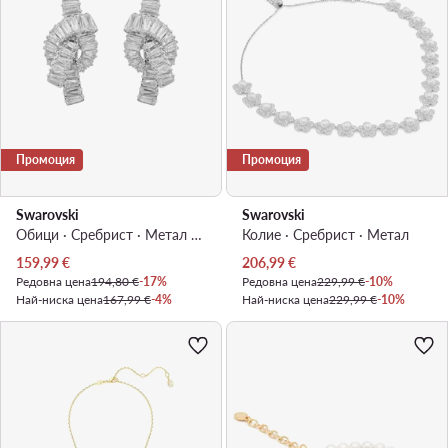
Промоция
Промоция
Swarovski
Swarovski
Обици · Сребрист · Метал с родиево покритие
Колие · Сребрист · Mетал
Актуална цена
Актуална цена
159,99
€
206,99
€
Редовна цена
194,80 €
-17%
Редовна цена
229,99 €
-10%
Най-ниска цена
167,99 €
-4%
Най-ниска цена
229,99 €
-10%