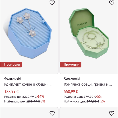
Промоция
Промоция
Swarovski
Swarovski
Комплект колие и обеци · Сребрист · Mетал
Комплект обеци, гривна и огърлица · Сребрист · Метал с родиево покритие
Актуална цена
Актуална цена
188,99
€
550,99
€
Редовна цена
219,99 €
-14%
Редовна цена
579,99 €
-5%
Най-ниска цена
208,99 €
-9%
Най-ниска цена
579,99 €
-5%