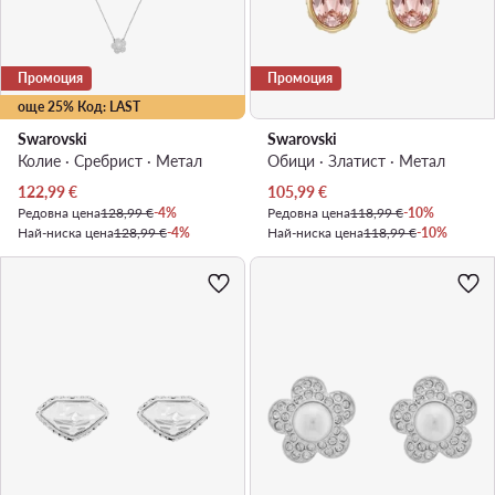
Промоция
Промоция
още 25% Код: LAST
Swarovski
Swarovski
Колие · Сребрист · Mетал
Обици · Златист · Mетал
Актуална цена
Актуална цена
122,99
€
105,99
€
Редовна цена
128,99 €
-4%
Редовна цена
118,99 €
-10%
Най-ниска цена
128,99 €
-4%
Най-ниска цена
118,99 €
-10%