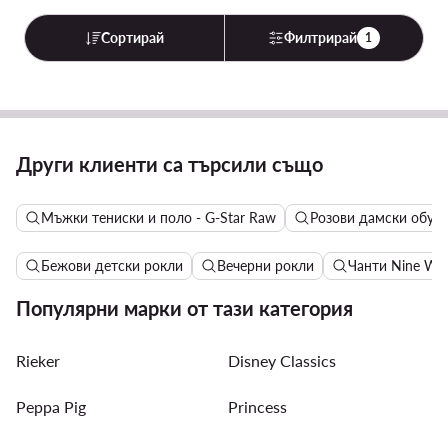
Сортирай
Филтрирай
1
Други клиенти са търсили също
Мъжки тениски и поло - G-Star Raw
Розови дамски обув
Бежови детски рокли
Вечерни рокли
Чанти Nine We
Популярни марки от тази категория
Rieker
Disney Classics
Peppa Pig
Princess