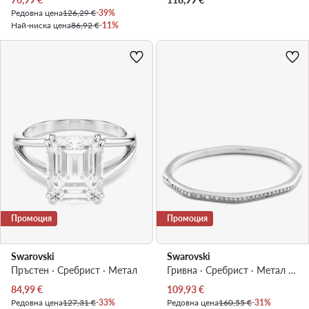
Редовна цена
126,29 €
-39%
Най-ниска цена
86,92 €
-11%
Промоция
Промоция
Swarovski
Swarovski
Пръстен · Сребрист · Mетал
Гривна · Сребрист · Метал с родиево покритие
Актуална цена
Актуална цена
84,99
€
109,93
€
Редовна цена
127,31 €
-33%
Редовна цена
160,55 €
-31%