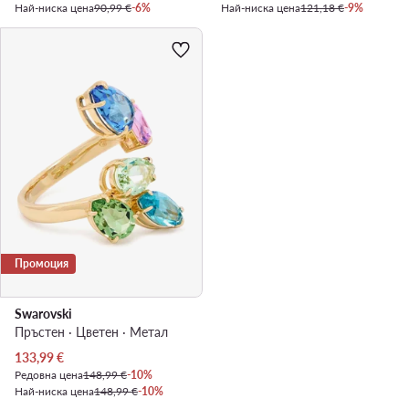
Най-ниска цена
90,99 €
-6%
Най-ниска цена
121,18 €
-9%
Промоция
Swarovski
Пръстен · Цветен · Mетал
Актуална цена
133,99
€
Редовна цена
148,99 €
-10%
Най-ниска цена
148,99 €
-10%