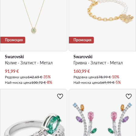
Промоция
Промоция
Swarovski
Swarovski
Колие · Златист · Mетал
Гривна · Златист · Mетал
Актуална цена
Актуална цена
91,99
€
160,99
€
Редовна цена
142,65 €
-35%
Редовна цена
178,99 €
-10%
Най-ниска цена
100,72 €
-8%
Най-ниска цена
169,99 €
-5%