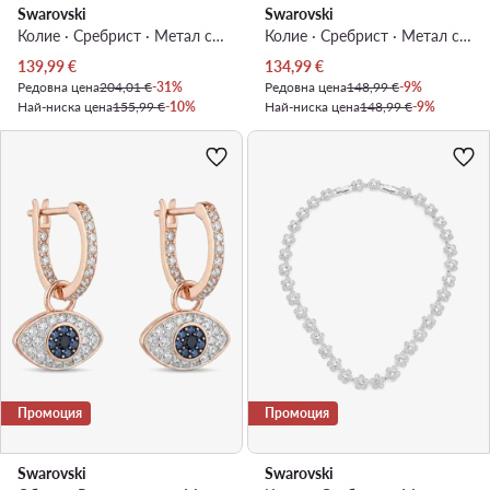
Swarovski
Swarovski
Колие · Сребрист · Метал с родиево покритие
Колие · Сребрист · Метал с родиево покритие
Актуална цена
Актуална цена
139,99
€
134,99
€
Редовна цена
204,01 €
-31%
Редовна цена
148,99 €
-9%
Най-ниска цена
155,99 €
-10%
Най-ниска цена
148,99 €
-9%
Промоция
Промоция
Swarovski
Swarovski