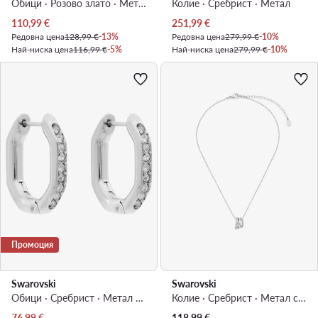
Обици · Розово злато · Mетал
Колие · Сребрист · Mетал
Актуална цена
Актуална цена
110,99
€
251,99
€
Редовна цена
128,99 €
-13%
Редовна цена
279,99 €
-10%
Най-ниска цена
116,99 €
-5%
Най-ниска цена
279,99 €
-10%
Промоция
Swarovski
Swarovski
Обици · Сребрист · Метал с родиево покритие
Колие · Сребрист · Метал с родиево покритие
Актуална цена
76,99
€
118,99
€