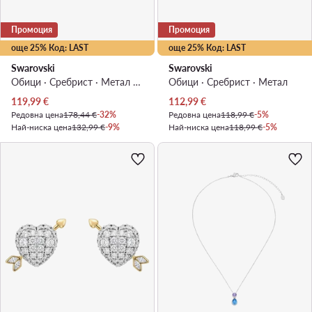
Промоция
Промоция
още 25% Код: LAST
още 25% Код: LAST
Swarovski
Swarovski
Обици · Сребрист · Метал с родиево покритие
Обици · Сребрист · Mетал
Актуална цена
Актуална цена
119,99
€
112,99
€
Редовна цена
178,44 €
-32%
Редовна цена
118,99 €
-5%
Най-ниска цена
132,99 €
-9%
Най-ниска цена
118,99 €
-5%