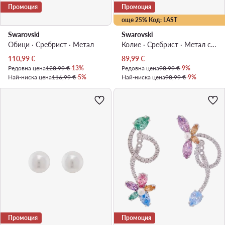
Промоция
Промоция
още 25% Код: LAST
Swarovski
Swarovski
Обици · Сребрист · Mетал
Колие · Сребрист · Метал с родиево покритие
Актуална цена
Актуална цена
110,99
€
89,99
€
Редовна цена
128,99 €
-13%
Редовна цена
98,99 €
-9%
Най-ниска цена
116,99 €
-5%
Най-ниска цена
98,99 €
-9%
Промоция
Промоция