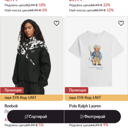
Редовна цена
52,99 €
-18%
Редовна цена
34,99 €
-22%
Най-ниска цена
45,99 €
-6%
Най-ниска цена
30,99 €
-12%
Промоция
Промоция
още 15% Код: LAST
още 15% Код: LAST
Reebok
Polo Ralph Lauren
Преходно яке · Черен
Тишърт · Бял
Сортирай
Филтрирай
Актуална цена
Актуална цена
65,99
€
58,99
€
Редовна цена
69,99 €
-5%
Редовна цена
64,99 €
-9%