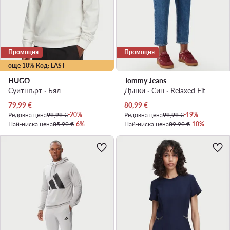
Промоция
Промоция
още 10% Код: LAST
HUGO
Tommy Jeans
Суитшърт · Бял
Дънки · Син · Relaxed Fit
Актуална цена
Актуална цена
79,99
€
80,99
€
Редовна цена
99,99 €
-20%
Редовна цена
99,99 €
-19%
Най-ниска цена
85,99 €
-6%
Най-ниска цена
89,99 €
-10%