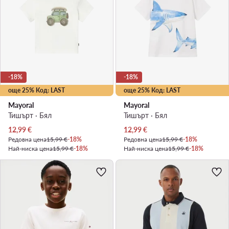
-18%
-18%
още 25% Код: LAST
още 25% Код: LAST
Mayoral
Mayoral
Тишърт · Бял
Тишърт · Бял
Актуална цена
Актуална цена
12,99
€
12,99
€
Редовна цена
15,99 €
-18%
Редовна цена
15,99 €
-18%
Най-ниска цена
15,99 €
-18%
Най-ниска цена
15,99 €
-18%