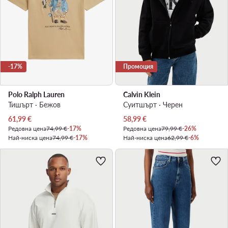
-17%
Промоция
Polo Ralph Lauren
Calvin Klein
Тишърт · Бежов
Суитшърт · Черен
Актуална цена
Актуална цена
61,99
€
58,99
€
Редовна цена
74,99 €
-17%
Редовна цена
79,99 €
-26%
Най-ниска цена
74,99 €
-17%
Най-ниска цена
62,99 €
-6%