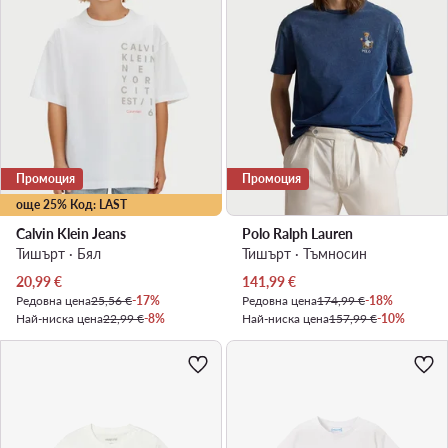
Промоция
Промоция
още 25% Код: LAST
Calvin Klein Jeans
Polo Ralph Lauren
Тишърт · Бял
Тишърт · Тъмносин
Актуална цена
Актуална цена
20,99
€
141,99
€
Редовна цена
25,56 €
-17%
Редовна цена
174,99 €
-18%
Най-ниска цена
22,99 €
-8%
Най-ниска цена
157,99 €
-10%