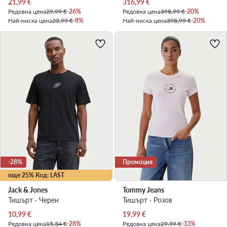
Актуална цена
Актуална цена
21,99
€
316,99
€
Редовна цена
29,99 €
-26%
Редовна цена
398,99 €
-20%
Най-ниска цена
23,99 €
-8%
Най-ниска цена
398,99 €
-20%
-28%
Промоция
още 25% Код: LAST
Jack & Jones
Tommy Jeans
Тишърт · Черен
Тишърт · Розов
Актуална цена
Актуална цена
10,99
€
19,99
€
Редовна цена
15,34 €
-28%
Редовна цена
29,99 €
-33%