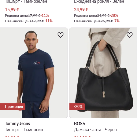
Тишърт · Тъмнозелен
Ежедневна рокля · Зелен
Актуална цена
Актуална цена
15,99
€
24,99
€
Редовна цена
17,99 €
-11%
Редовна цена
34,99 €
-28%
Най-ниска цена
17,99 €
-11%
Най-ниска цена
26,99 €
-7%
Промоция
-20%
Tommy Jeans
BOSS
Тишърт · Тъмносин
Дамска чанта · Черен