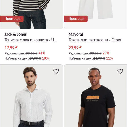
Промоция
Промоция
Jack & Jones
Mayoral
Тениска с яка и копчета · Черен
Текстилни панталони · Екрю
Актуална цена
Актуална цена
17,99
€
23,99
€
Редовна цена
30,68 €
-41%
Редовна цена
33,99 €
-29%
Най-ниска цена
19,99 €
-10%
Най-ниска цена
26,99 €
-11%