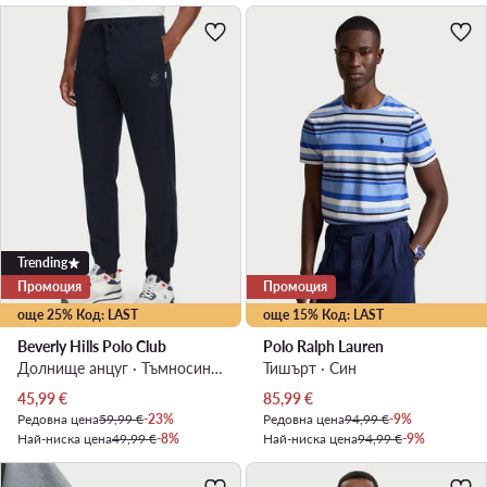
Trending
Промоция
Промоция
още 25% Код: LAST
още 15% Код: LAST
Beverly Hills Polo Club
Polo Ralph Lauren
Долнище анцуг · Тъмносин · Regular Fit
Тишърт · Син
Актуална цена
Актуална цена
45,99
€
85,99
€
Редовна цена
59,99 €
-23%
Редовна цена
94,99 €
-9%
Най-ниска цена
49,99 €
-8%
Най-ниска цена
94,99 €
-9%