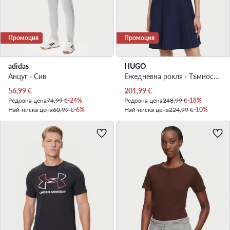
Промоция
Промоция
adidas
HUGO
Анцуг · Сив
Ежедневна рокля · Тъмносин · Мини
Актуална цена
Актуална цена
56,99
€
201,99
€
Редовна цена
74,99 €
-24%
Редовна цена
248,99 €
-18%
Най-ниска цена
60,99 €
-6%
Най-ниска цена
224,99 €
-10%