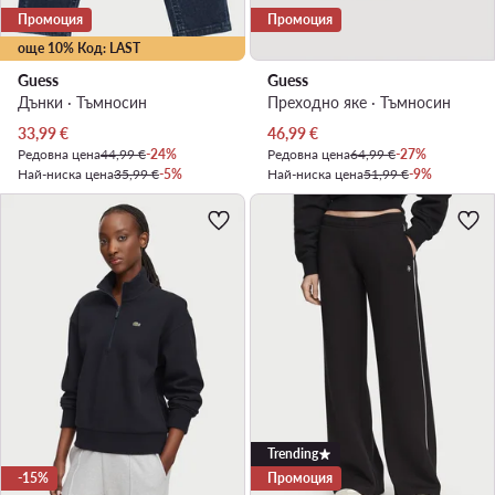
Промоция
Промоция
още 10% Код: LAST
Guess
Guess
Дънки · Тъмносин
Преходно яке · Тъмносин
Актуална цена
Актуална цена
33,99
€
46,99
€
Редовна цена
44,99 €
-24%
Редовна цена
64,99 €
-27%
Най-ниска цена
35,99 €
-5%
Най-ниска цена
51,99 €
-9%
Trending
-15%
Промоция