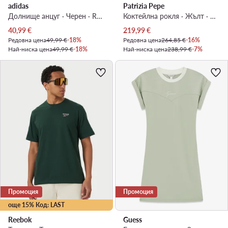
adidas
Patrizia Pepe
Долнище анцуг · Черен · Regular Fit
Коктейлна рокля · Жълт · Миди
Актуална цена
Актуална цена
40,99
€
219,99
€
Редовна цена
49,99 €
-18%
Редовна цена
264,85 €
-16%
Най-ниска цена
49,99 €
-18%
Най-ниска цена
238,99 €
-7%
Промоция
Промоция
още 15% Код: LAST
Reebok
Guess