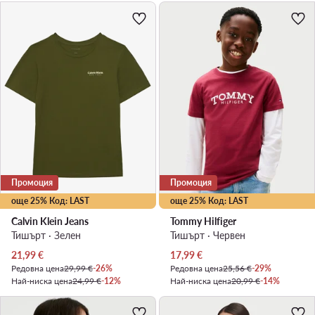
Промоция
Промоция
още 25% Код: LAST
още 25% Код: LAST
Calvin Klein Jeans
Tommy Hilfiger
Тишърт · Зелен
Тишърт · Червен
Актуална цена
Актуална цена
21,99
€
17,99
€
Редовна цена
29,99 €
-26%
Редовна цена
25,56 €
-29%
Най-ниска цена
24,99 €
-12%
Най-ниска цена
20,99 €
-14%