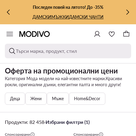
КЪМ ОСНОВНОТО СЪДЪРЖАНИЕ
КЪМ ТЪРСЕНЕ
Последен повей на лятото! До -35%
ДАМСКИ
МЪЖКИ
ДАМСКИ ЧАНТИ
Търси марка, продукт, стил
Оферта на промоционални цени
Категория Мода модели на най-известните марки.Красиви
рокли, оригинални дънки, елегантни палта и много други!
Деца
Жени
Мъже
Home&Decor
Продукти: 82 458
·
Избрани филтри (1)
Спонсорирани
Спонсорирани