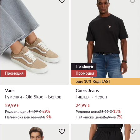
Trending
Промоция
Промоция
още 10% Код: LAST
Vans
Guess Jeans
Гуменки · Old Skool · Бежов
Тишърт · Черен
Актуална цена
Актуална цена
59,99
€
24,99
€
Редовна цена
84,99 €
-29%
Редовна цена
28,99 €
-13%
Най-ниска цена
65,99 €
-9%
Най-ниска цена
26,99 €
-7%