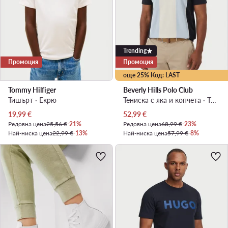
Trending
Промоция
Промоция
още 25% Код: LAST
Tommy Hilfiger
Beverly Hills Polo Club
Тишърт · Екрю
Тениска с яка и копчета · Тъмносин
Актуална цена
Актуална цена
19,99
€
52,99
€
Редовна цена
25,56 €
-21%
Редовна цена
68,99 €
-23%
Най-ниска цена
22,99 €
-13%
Най-ниска цена
57,99 €
-8%