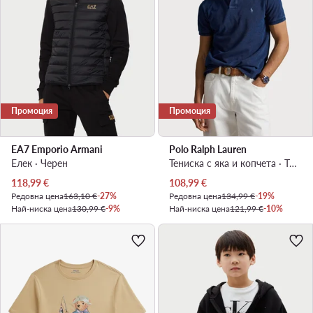
Промоция
Промоция
EA7 Emporio Armani
Polo Ralph Lauren
Елек · Черен
Тениска с яка и копчета · Тъмносин
Актуална цена
Актуална цена
118,99
€
108,99
€
Редовна цена
163,10 €
-27%
Редовна цена
134,99 €
-19%
Най-ниска цена
130,99 €
-9%
Най-ниска цена
121,99 €
-10%