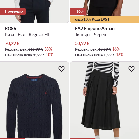
Промоция
-16%
още 10% Код: LAST
BOSS
EA7 Emporio Armani
Риза · Бял · Regular Fit
Тишърт · Черен
Актуална цена
Актуална цена
70,99
€
50,99
€
Редовна цена
115,99 €
-38%
Редовна цена
60,99 €
-16%
Най-ниска цена
78,99 €
-10%
Най-ниска цена
60,99 €
-16%