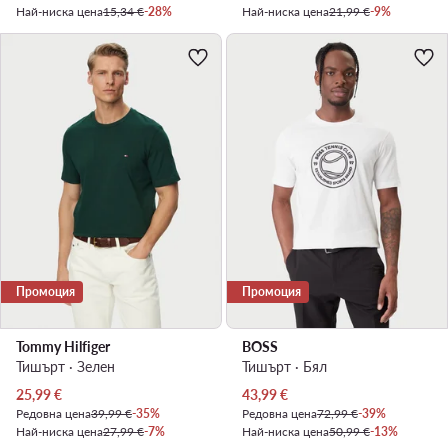
Най-ниска цена
15,34 €
-28%
Най-ниска цена
21,99 €
-9%
Промоция
Промоция
Tommy Hilfiger
BOSS
Тишърт · Зелен
Тишърт · Бял
Актуална цена
Актуална цена
25,99
€
43,99
€
Редовна цена
39,99 €
-35%
Редовна цена
72,99 €
-39%
Най-ниска цена
27,99 €
-7%
Най-ниска цена
50,99 €
-13%