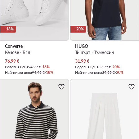
-18%
-20%
Converse
HUGO
Кецове · Бял
Тишърт · Тъмносин
Актуална цена
Актуална цена
76,99
€
31,99
€
Редовна цена
94,99 €
-18%
Редовна цена
39,99 €
-20%
Най-ниска цена
94,99 €
-18%
Най-ниска цена
39,99 €
-20%