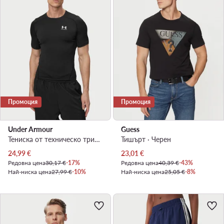
Промоция
Промоция
Under Armour
Guess
Тениска от техническо трико · Черен
Тишърт · Черен
Актуална цена
Актуална цена
24,99
€
23,01
€
Редовна цена
30,17 €
-17%
Редовна цена
40,39 €
-43%
Най-ниска цена
27,99 €
-10%
Най-ниска цена
25,05 €
-8%