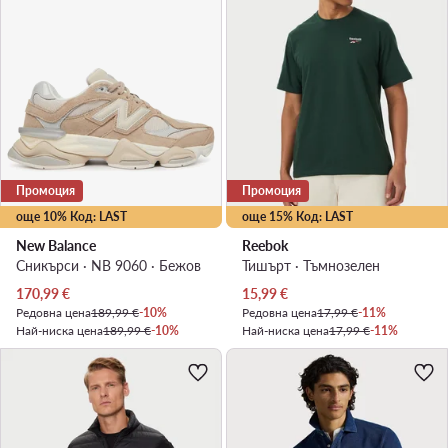
Промоция
Промоция
още 10% Код: LAST
още 15% Код: LAST
New Balance
Reebok
Сникърси · NB 9060 · Бежов
Тишърт · Тъмнозелен
Актуална цена
Актуална цена
170,99
€
15,99
€
Редовна цена
189,99 €
-10%
Редовна цена
17,99 €
-11%
Най-ниска цена
189,99 €
-10%
Най-ниска цена
17,99 €
-11%