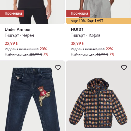
Промоция
Промоция
още 10% Код: LAST
Under Armour
HUGO
Тишърт · Черен
Тишърт · Кафяв
Актуална цена
Актуална цена
23,99
€
38,99
€
Редовна цена
29,99 €
-20%
Редовна цена
49,99 €
-22%
Най-ниска цена
25,99 €
-7%
Най-ниска цена
41,99 €
-7%