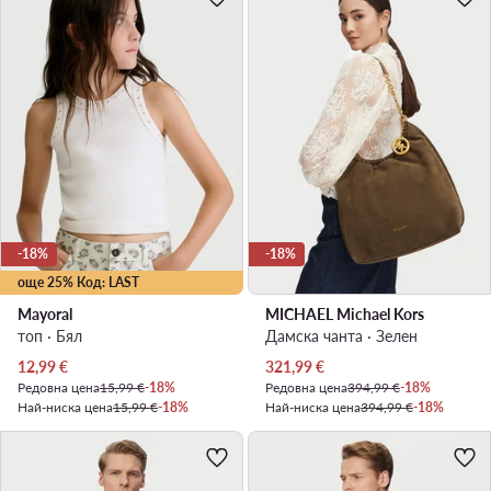
-18%
-18%
още 25% Код: LAST
Mayoral
MICHAEL Michael Kors
топ · Бял
Дамска чанта · Зелен
Актуална цена
Актуална цена
12,99
€
321,99
€
Редовна цена
15,99 €
-18%
Редовна цена
394,99 €
-18%
Най-ниска цена
15,99 €
-18%
Най-ниска цена
394,99 €
-18%