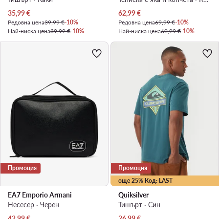
Актуална цена
Актуална цена
35,99
€
62,99
€
Редовна цена
39,99 €
-10%
Редовна цена
69,99 €
-10%
Най-ниска цена
39,99 €
-10%
Най-ниска цена
69,99 €
-10%
Промоция
Промоция
още 25% Код: LAST
EA7 Emporio Armani
Quiksilver
Несесер · Черен
Тишърт · Син
Актуална цена
Актуална цена
42,99
€
26,99
€