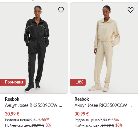
Промоция
-18%
Reebok
Reebok
Анцуг Josee RK25509CCW Черен Regular Fit
Анцуг Josee RK25509CCW Бежов Regular Fit
Актуална цена
Актуална цена
30,99
€
30,99
€
Редовна цена
69,54 €
-55%
Редовна цена
69,54 €
-55%
Най-ниска цена
33,99 €
-8%
Най-ниска цена
37,99 €
-18%