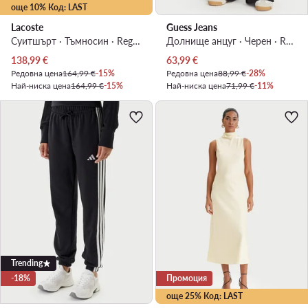
още 10% Код: LAST
Lacoste
Guess Jeans
Суитшърт · Тъмносин · Regular Fit
Долнище анцуг · Черен · Regular Fit
Актуална цена
Актуална цена
138,99
€
63,99
€
Редовна цена
164,99 €
-15%
Редовна цена
88,99 €
-28%
Най-ниска цена
164,99 €
-15%
Най-ниска цена
71,99 €
-11%
Trending
-18%
Промоция
още 25% Код: LAST