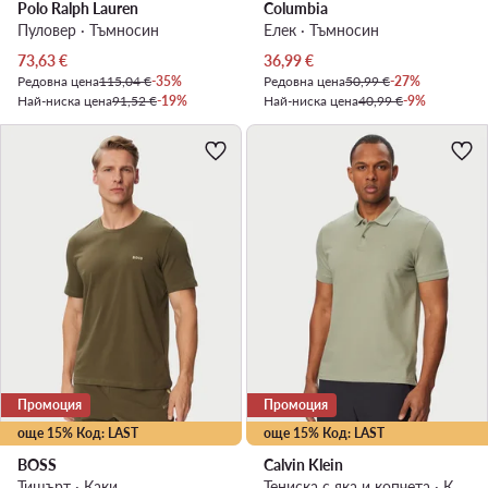
Polo Ralph Lauren
Columbia
Пуловер · Тъмносин
Елек · Тъмносин
Актуална цена
Актуална цена
73,63
€
36,99
€
Редовна цена
115,04 €
-35%
Редовна цена
50,99 €
-27%
Най-ниска цена
91,52 €
-19%
Най-ниска цена
40,99 €
-9%
Промоция
Промоция
още 15% Код: LAST
още 15% Код: LAST
BOSS
Calvin Klein
Тишърт · Каки
Тениска с яка и копчета · Каки