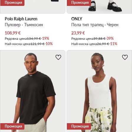
Промоция
Промоция
Polo Ralph Lauren
ONLY
Пуловер · Тъмносин
Пола тип трапец · Черен
Актуална цена
Актуална цена
108,99
€
23,99
€
Редовна цена
134,99 €
-19%
Редовна цена
39,88 €
-39%
Най-ниска цена
121,99 €
-10%
Най-ниска цена
26,99 €
-11%
Промоция
Промоция