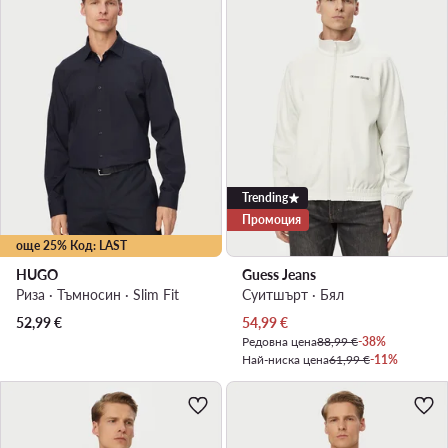
Trending
Промоция
още 25% Код: LAST
HUGO
Guess Jeans
Риза · Тъмносин · Slim Fit
Суитшърт · Бял
Актуална цена
52,99
€
54,99
€
Редовна цена
88,99 €
-38%
Най-ниска цена
61,99 €
-11%