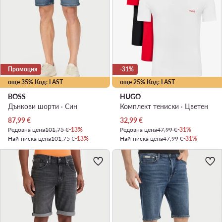
Промоция
-31%
още 35% Код: LAST
още 25% Код: LAST
BOSS
HUGO
Дънкови шорти · Син
Комплект тениски · Цветен
Актуална цена
Актуална цена
87,99
€
32,99
€
Редовна цена
101,75 €
-13%
Редовна цена
47,99 €
-31%
Най-ниска цена
101,75 €
-13%
Най-ниска цена
47,99 €
-31%