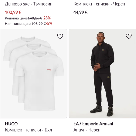
Дънково яке · Тъмносин
Комплект тениски · Черен
Актуална цена
102,99
€
44,99
€
Редовна цена
143,16 €
-28%
Най-ниска цена
108,99 €
-5%
HUGO
EA7 Emporio Armani
Комплект тениски · Бял
Анцуг · Черен