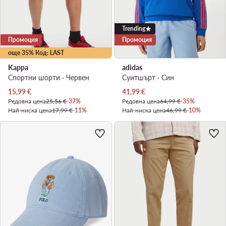
Trending
Промоция
Промоция
още 35% Код: LAST
Kappa
adidas
Спортни шорти · Червен
Суитшърт · Син
Актуална цена
Актуална цена
15,99
€
41,99
€
Редовна цена
25,56 €
-37%
Редовна цена
64,99 €
-35%
Най-ниска цена
17,99 €
-11%
Най-ниска цена
46,99 €
-10%