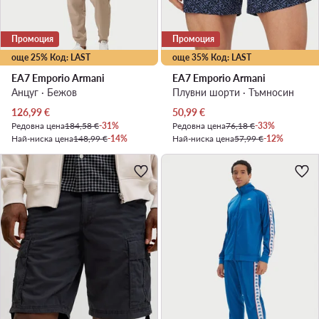
Промоция
Промоция
още 25% Код: LAST
още 35% Код: LAST
EA7 Emporio Armani
EA7 Emporio Armani
Анцуг · Бежов
Плувни шорти · Тъмносин
Актуална цена
Актуална цена
126,99
€
50,99
€
Редовна цена
184,58 €
-31%
Редовна цена
76,18 €
-33%
Най-ниска цена
148,99 €
-14%
Най-ниска цена
57,99 €
-12%