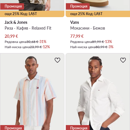
Промоция
Промоция
още 25% Код: LAST
още 25% Код: LAST
Jack & Jones
Vans
Риза · Кафяв · Relaxed Fit
Мокасини · Бежов
Актуална цена
Актуална цена
20,99
€
77,99
€
Редовна цена
30,68 €
-31%
Редовна цена
89,99 €
-13%
Най-ниска цена
23,99 €
-12%
Най-ниска цена
80,99 €
-3%
Промоция
Промоция