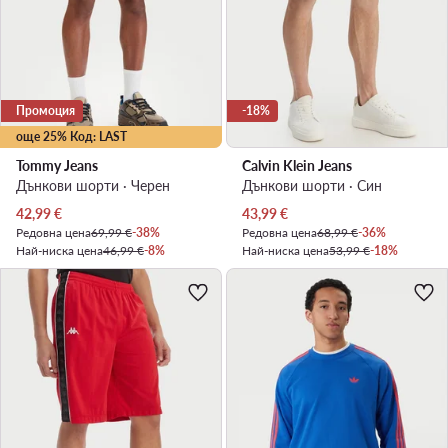
Промоция
-18%
още 25% Код: LAST
Tommy Jeans
Calvin Klein Jeans
Дънкови шорти · Черен
Дънкови шорти · Син
Актуална цена
Актуална цена
42,99
€
43,99
€
Редовна цена
69,99 €
-38%
Редовна цена
68,99 €
-36%
Най-ниска цена
46,99 €
-8%
Най-ниска цена
53,99 €
-18%