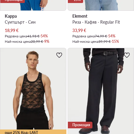
Kappa
Element
Суитшърт · Син
Риза · Кафяв · Regular Fit
Актуална цена
Актуална цена
18,99
€
33,99
€
Редовна цена
41,93 €
-54%
Редовна цена
74,99 €
-54%
Най-ниска цена
20,99 €
-9%
Най-ниска цена
39,99 €
-15%
Промоция
още 25% Код: LAST