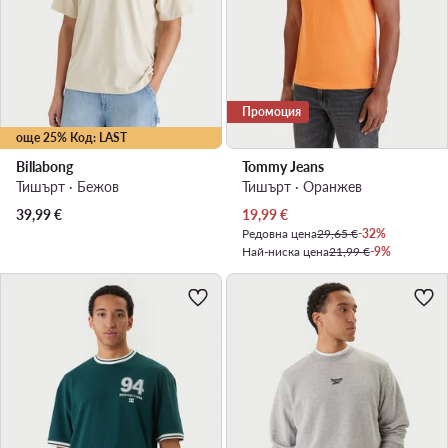
Промоция
още 25% Код: LAST
Billabong
Tommy Jeans
Тишърт · Бежов
Тишърт · Оранжев
Актуална цена
39,99
€
19,99
€
Редовна цена
29,65 €
-32%
Най-ниска цена
21,99 €
-9%