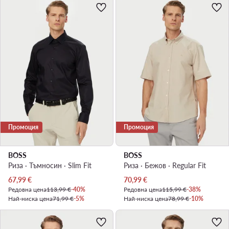
Промоция
Промоция
BOSS
BOSS
Риза · Тъмносин · Slim Fit
Риза · Бежов · Regular Fit
Актуална цена
Актуална цена
67,99
€
70,99
€
Редовна цена
113,99 €
-40%
Редовна цена
115,99 €
-38%
Най-ниска цена
71,99 €
-5%
Най-ниска цена
78,99 €
-10%