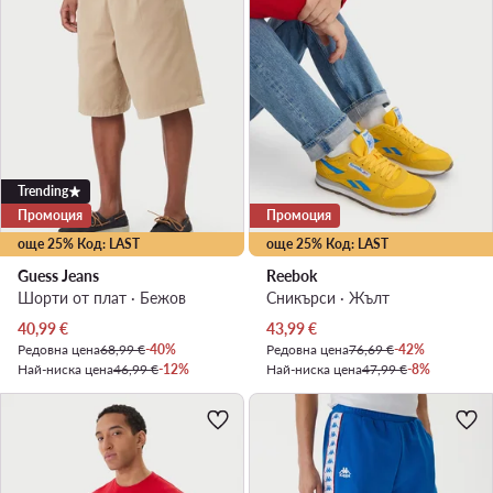
Trending
Промоция
Промоция
още 25% Код: LAST
още 25% Код: LAST
Guess Jeans
Reebok
Шорти от плат · Бежов
Сникърси · Жълт
Актуална цена
Актуална цена
40,99
€
43,99
€
Редовна цена
68,99 €
-40%
Редовна цена
76,69 €
-42%
Най-ниска цена
46,99 €
-12%
Най-ниска цена
47,99 €
-8%