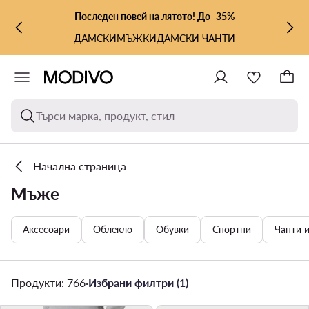
КЪМ ОСНОВНОТО СЪДЪРЖАНИЕ
КЪМ ТЪРСЕНЕ
Последен повей на лятото! До -35%
ДАМСКИ
МЪЖКИ
ДАМСКИ ЧАНТИ
Търси марка, продукт, стил
Начална страница
Мъже
Аксесоари
Облекло
Обувки
Спортни
Чанти 
Продукти: 766
·
Избрани филтри (1)