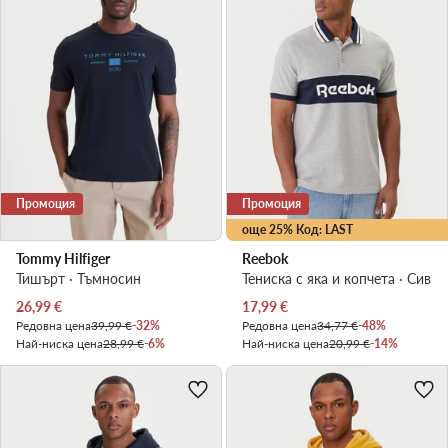
Промоция
Промоция
още 25% Код: LAST
Tommy Hilfiger
Reebok
Тишърт · Тъмносин
Тениска с яка и копчета · Сив
Актуална цена
Актуална цена
26,99
€
17,99
€
Редовна цена
39,99 €
-32%
Редовна цена
34,77 €
-48%
Най-ниска цена
28,99 €
-6%
Най-ниска цена
20,99 €
-14%