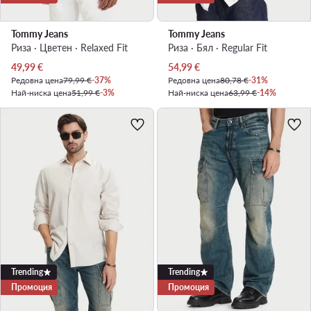
Tommy Jeans
Tommy Jeans
Риза · Цветен · Relaxed Fit
Риза · Бял · Regular Fit
Актуална цена
Актуална цена
49,99
€
54,99
€
Редовна цена
79,99 €
-37%
Редовна цена
80,78 €
-31%
Най-ниска цена
51,99 €
-3%
Най-ниска цена
63,99 €
-14%
Trending
Trending
Промоция
Промоция