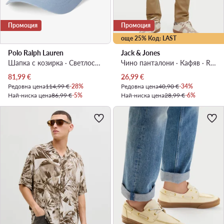
Промоция
Промоция
още 25% Код: LAST
Polo Ralph Lauren
Jack & Jones
Шапка с козирка · Светлосиньо
Чино панталони · Кафяв · Regular Fit
Актуална цена
Актуална цена
81,99
€
26,99
€
Редовна цена
114,99 €
-28%
Редовна цена
40,90 €
-34%
Най-ниска цена
86,99 €
-5%
Най-ниска цена
28,99 €
-6%