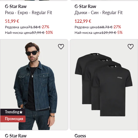
G-Star Raw
G-Star Raw
Риза · Екрю · Regular Fit
Дънки · Син · Regular Fit
Актуална цена
Актуална цена
51,99
€
122,99
€
Редовна цена
71,58 €
-27%
Редовна цена
168,73 €
-27%
Най-ниска цена
57,99 €
-10%
Най-ниска цена
129,99 €
-5%
Trending
Промоция
G-Star Raw
Guess