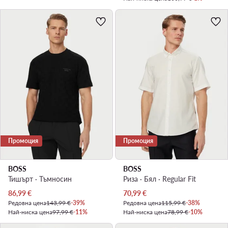
Промоция
Промоция
BOSS
BOSS
Тишърт · Тъмносин
Риза · Бял · Regular Fit
Актуална цена
Актуална цена
86,99
€
70,99
€
Редовна цена
143,99 €
-39%
Редовна цена
115,99 €
-38%
Най-ниска цена
97,99 €
-11%
Най-ниска цена
78,99 €
-10%