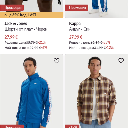
Промоция
Промоция
още 35% Код: LAST
Jack & Jones
Kappa
Шорти от плат · Черен
Анцуг · Син
Актуална цена
Актуална цена
27,99
€
27,99
€
Редовна цена
35,79 €
-21%
Редовна цена
62,89 €
-55%
Най-ниска цена
29,99 €
-6%
Най-ниска цена
31,99 €
-12%
Промоция
-15%