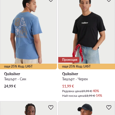
Промоция
още 25% Код: LAST
още 25% Код: LAST
Quiksilver
Quiksilver
Тишърт · Син
Тишърт · Черен
Актуална цена
24,99
€
11,99
€
Редовна цена
19,99 €
-40%
Най-ниска цена
13,99 €
-14%