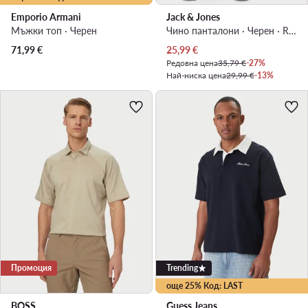
Emporio Armani
Jack & Jones
Мъжки топ · Черен
Чино панталони · Черен · Regular Fit
Актуална цена
71,99
€
25,99
€
Редовна цена
35,79 €
-27%
Най-ниска цена
29,99 €
-13%
Промоция
Trending
още 25% Код: LAST
BOSS
Guess Jeans