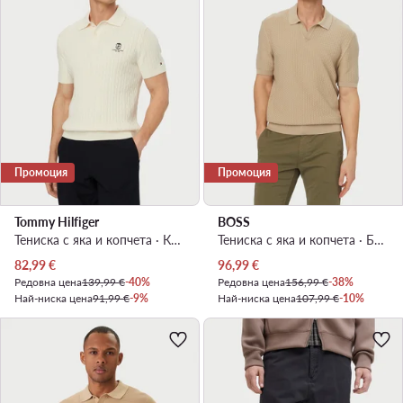
Промоция
Промоция
Tommy Hilfiger
BOSS
Тениска с яка и копчета · Кремав
Тениска с яка и копчета · Бежов
Актуална цена
Актуална цена
82,99
€
96,99
€
Редовна цена
139,99 €
-40%
Редовна цена
156,99 €
-38%
Най-ниска цена
91,99 €
-9%
Най-ниска цена
107,99 €
-10%