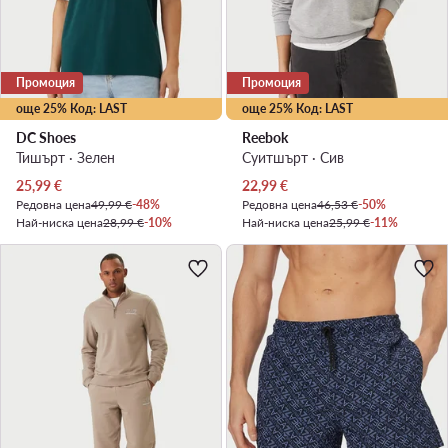
Промоция
Промоция
още 25% Код: LAST
още 25% Код: LAST
DC Shoes
Reebok
Тишърт · Зелен
Суитшърт · Сив
Актуална цена
Актуална цена
25,99
€
22,99
€
Редовна цена
49,99 €
-48%
Редовна цена
46,53 €
-50%
Най-ниска цена
28,99 €
-10%
Най-ниска цена
25,99 €
-11%