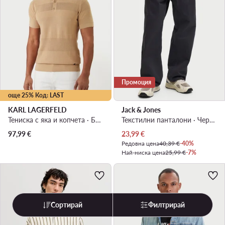
Промоция
още 25% Код: LAST
KARL LAGERFELD
Jack & Jones
Тениска с яка и копчета · Бежов
Текстилни панталони · Черен · Regular Fit
Актуална цена
97,99
€
23,99
€
Редовна цена
40,39 €
-40%
Най-ниска цена
25,99 €
-7%
Сортирай
Филтрирай