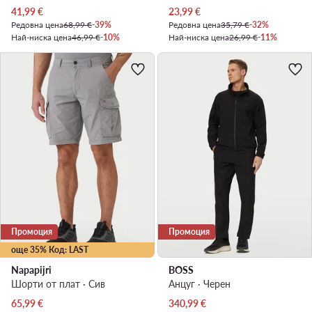
Актуална цена
Актуална цена
41,99
€
23,99
€
Редовна цена
68,99 €
-39%
Редовна цена
35,79 €
-32%
Най-ниска цена
46,99 €
-10%
Най-ниска цена
26,99 €
-11%
Промоция
Промоция
още 35% Код: LAST
Napapijri
BOSS
Шорти от плат · Сив
Анцуг · Черен
Актуална цена
Актуална цена
65,99
€
340,99
€