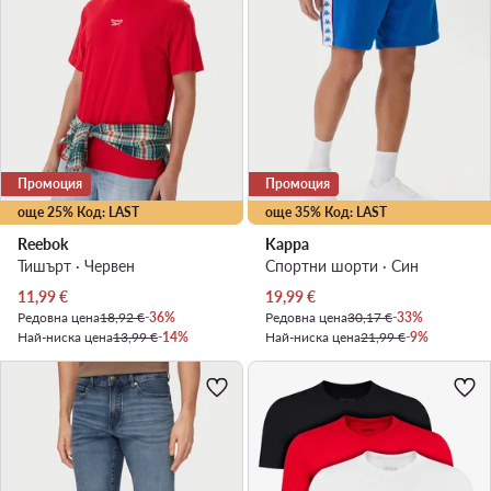
Промоция
Промоция
още 25% Код: LAST
още 35% Код: LAST
Reebok
Kappa
Тишърт · Червен
Спортни шорти · Син
Актуална цена
Актуална цена
11,99
€
19,99
€
Редовна цена
18,92 €
-36%
Редовна цена
30,17 €
-33%
Най-ниска цена
13,99 €
-14%
Най-ниска цена
21,99 €
-9%