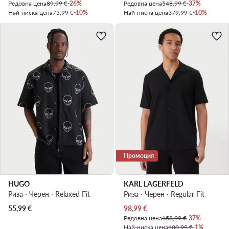
Редовна цена
89,99 €
-26%
Редовна цена
548,99 €
-37%
Най-ниска цена
73,99 €
-10%
Най-ниска цена
379,99 €
-10%
Промоция
HUGO
KARL LAGERFELD
Риза · Черен · Relaxed Fit
Риза · Черен · Regular Fit
Актуална цена
55,99
€
98,99
€
Редовна цена
158,99 €
-37%
Най-ниска цена
100,99 €
-1%