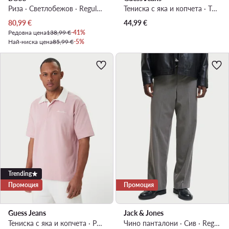
Риза · Светлобежов · Regular Fit
Тениска с яка и копчета · Тъмносин
Актуална цена
80,99
€
44,99
€
Редовна цена
138,99 €
-41%
Най-ниска цена
85,99 €
-5%
Trending
Промоция
Промоция
Guess Jeans
Jack & Jones
Тениска с яка и копчета · Розов
Чино панталони · Сив · Regular Fit