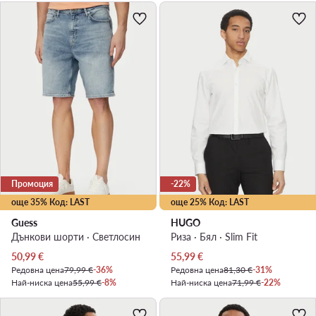
Промоция
-22%
още 35% Код: LAST
още 25% Код: LAST
Guess
HUGO
Дънкови шорти · Светлосин
Риза · Бял · Slim Fit
Актуална цена
Актуална цена
50,99
€
55,99
€
Редовна цена
79,99 €
-36%
Редовна цена
81,30 €
-31%
Най-ниска цена
55,99 €
-8%
Най-ниска цена
71,99 €
-22%