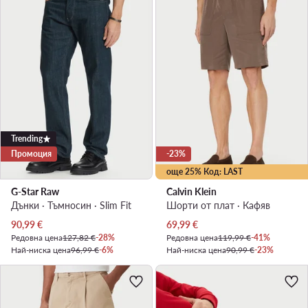
Trending
Промоция
-23%
още 25% Код: LAST
G-Star Raw
Calvin Klein
Дънки · Тъмносин · Slim Fit
Шорти от плат · Кафяв
Актуална цена
Актуална цена
90,99
€
69,99
€
Редовна цена
127,82 €
-28%
Редовна цена
119,99 €
-41%
Най-ниска цена
96,99 €
-6%
Най-ниска цена
90,99 €
-23%