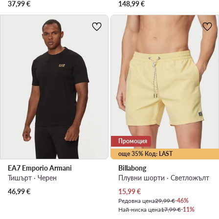
37,99
€
148,99
€
Промоция
още 35% Код: LAST
EA7 Emporio Armani
Billabong
Тишърт · Черен
Плувни шорти · Светложълт
Актуална цена
46,99
€
15,99
€
Редовна цена
29,99 €
-46%
Най-ниска цена
17,99 €
-11%