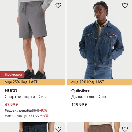
Промоция
още 25% Код: LAST
още 25% Код: LAST
HUGO
Quiksilver
Спортни шорти · Сив
Дънково яке · Син
Актуална цена
47,99
€
119,99
€
Редовна цена
81,30 €
-40%
Най-ниска цена
51,99 €
-7%