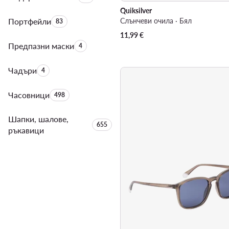
Quiksilver
Портфейли
Брой на продуктите:
Слънчеви очила · Бял
83
11,99
€
Предпазни маски
Брой на продуктите:
4
Чадъри
Брой на продуктите:
4
Часовници
Брой на продуктите:
498
Шапки, шалове,
Брой на продуктите:
655
ръкавици