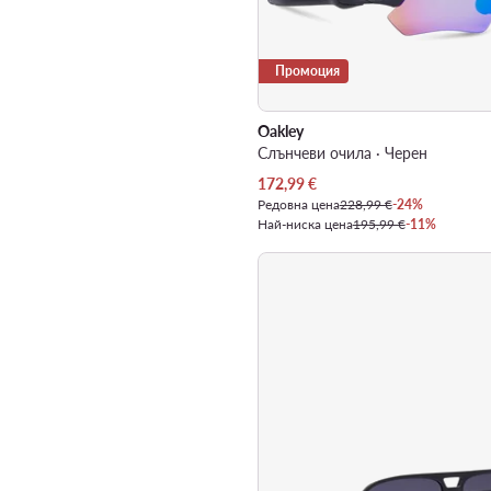
Промоция
Oakley
Слънчеви очила · Черен
Актуална цена
172,99
€
Редовна цена
228,99 €
-24%
Най-ниска цена
195,99 €
-11%