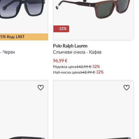
-32%
25% Код: LAST
Polo Ralph Lauren
· Черен
Слънчеви очила · Кафяв
Актуална цена
96,99
€
Редовна цена
142,99 €
-32%
Най-ниска цена
142,99 €
-32%