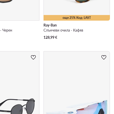
още 25% Код: LAST
Ray-Ban
· Черен
Слънчеви очила · Кафяв
128,99
€