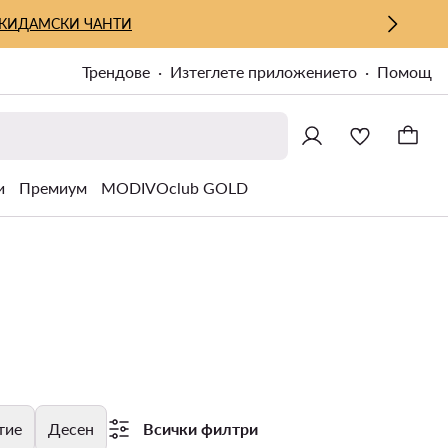
КИ
ДАМСКИ ЧАНТИ
Трендове
Изтеглете приложението
Помощ
и
Премиум
MODIVOclub GOLD
тие
Десен
Всички филтри