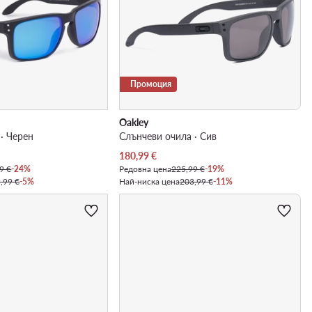
Промоция
Oakley
· Черен
Слънчеви очила · Сив
Актуална цена
180,99
€
9 €
-24%
Редовна цена
225,99 €
-19%
,99 €
-5%
Най-ниска цена
203,99 €
-11%