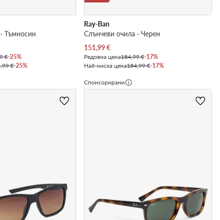
Ray-Ban
 · Тъмносин
Слънчеви очила · Черен
Актуална цена
151,99
€
9 €
-25%
Редовна цена
184,99 €
-17%
,99 €
-25%
Най-ниска цена
184,99 €
-17%
Спонсорирани