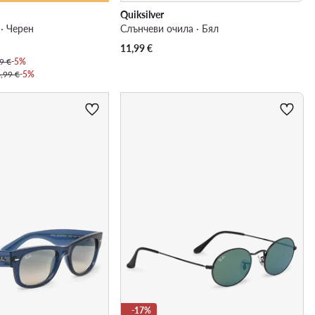
Quiksilver
· Черен
Слънчеви очила · Бял
11,99
€
9 €
-5%
,99 €
-5%
-17%