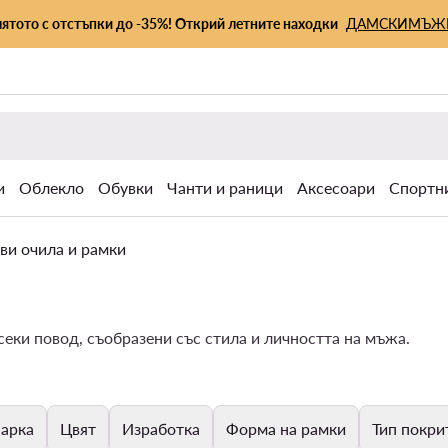
лятото с отстъпки до -35%! Открий летните находки
ДАМСКИ
МЪЖ
и
Облекло
Обувки
Чанти и раници
Аксесоари
Спортн
ви очила и рамки
еки повод, съобразени със стила и личността на мъжа.
арка
Цвят
Изработка
Форма на рамки
Тип покри