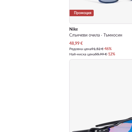
Промоция
Nike
Слънчеви очила · Тъмносин
Актуална цена
48,99
€
Редовна цена
91,52 €
-46%
Най-ниска цена
55,99 €
-12%