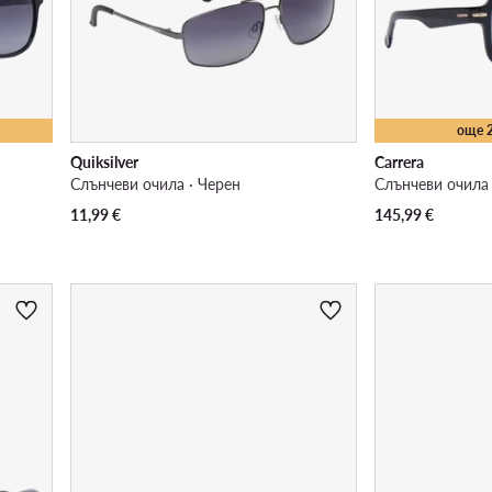
още 
Quiksilver
Carrera
Слънчеви очила · Черен
Слънчеви очила 
11,99
€
145,99
€