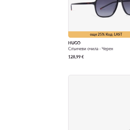
още 25% Код: LAST
HUGO
Слънчеви очила · Черен
128,99
€