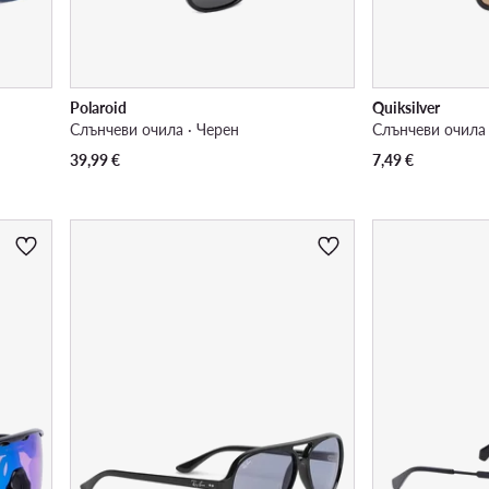
Polaroid
Quiksilver
Слънчеви очила · Черен
Слънчеви очила 
39,99
€
7,49
€