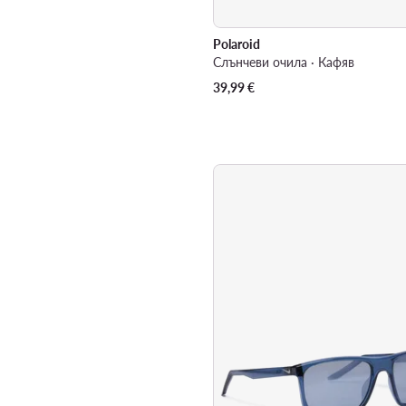
Polaroid
Слънчеви очила · Кафяв
39,99
€