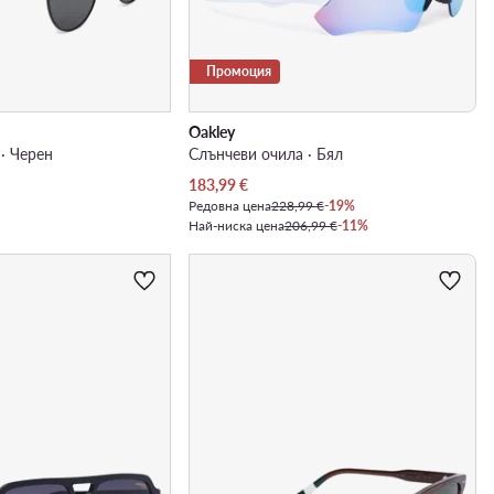
Промоция
Oakley
· Черен
Слънчеви очила · Бял
Актуална цена
183,99
€
Редовна цена
228,99 €
-19%
Най-ниска цена
206,99 €
-11%