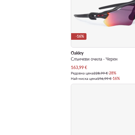
-16%
Oakley
Слънчеви очила · Черен
Актуална цена
163,99
€
Редовна цена
228,99 €
-28%
Най-ниска цена
196,99 €
-16%