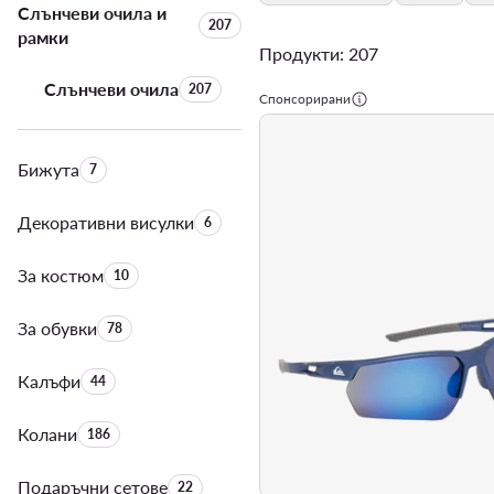
Слънчеви очила и
Брой на продуктите:
207
рамки
Продукти: 207
Слънчеви очила
Брой на продуктите:
207
Спонсорирани
Бижута
Брой на продуктите:
7
Декоративни висулки
Брой на продуктите:
6
За костюм
Брой на продуктите:
10
За обувки
Брой на продуктите:
78
Калъфи
Брой на продуктите:
44
Колани
Брой на продуктите:
186
Подаръчни сетове
Брой на продуктите:
22