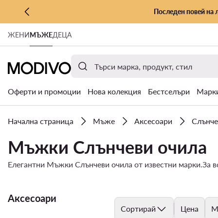
Последен повей на 
КЪМ ОСНОВНОТО СЪДЪРЖАНИЕ
ЖЕНИ
МЪЖЕ
ДЕЦА
КЪМ ТЪРСЕНЕ
Оферти и промоции
Нова колекция
Бестселъри
Марк
Начална страница
Мъже
Аксесоари
Слънче
Мъжки Слънчеви очила
Елегантни Мъжки Слънчеви очила от известни марки.За вс
Аксесоари
Сортирай
Цена
М