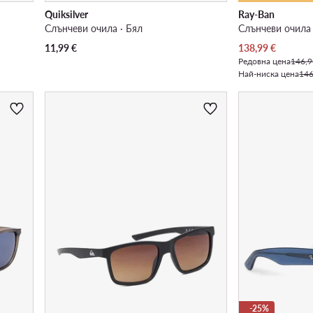
Quiksilver
Ray-Ban
Слънчеви очила · Бял
Слънчеви очила 
Актуална цена
11,99
€
138,99
€
Редовна цена
146,9
Най-ниска цена
146
-25%