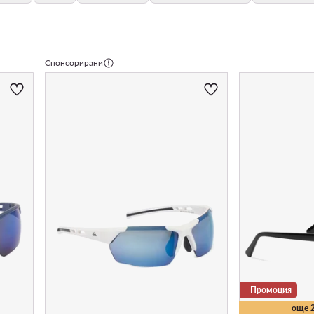
Спонсорирани
Промоция
още 