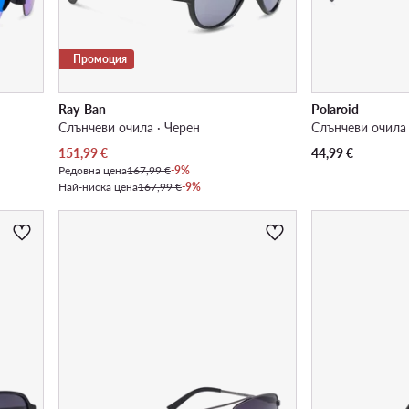
Промоция
Ray-Ban
Polaroid
Слънчеви очила · Черен
Слънчеви очила 
Актуална цена
151,99
€
44,99
€
Редовна цена
167,99 €
-9%
Най-ниска цена
167,99 €
-9%