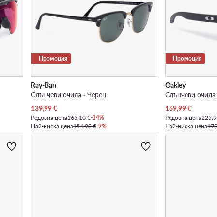
Промоция
Промоция
Ray-Ban
Oakley
Слънчеви очила · Черен
Слънчеви очила 
Актуална цена
Актуална цена
139,99
€
169,99
€
Редовна цена
163,10 €
-14%
Редовна цена
225,9
Най-ниска цена
154,99 €
-9%
Най-ниска цена
179