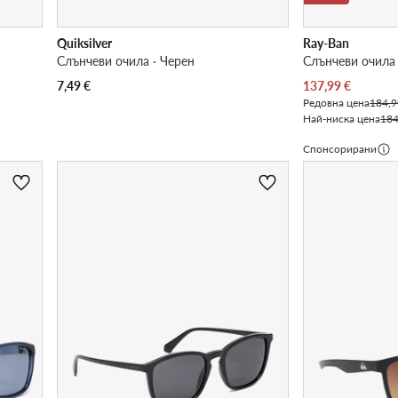
Quiksilver
Ray-Ban
Слънчеви очила · Черен
Слънчеви очила
Актуална цена
7,49
€
137,99
€
Редовна цена
184,9
Най-ниска цена
184
Спонсорирани