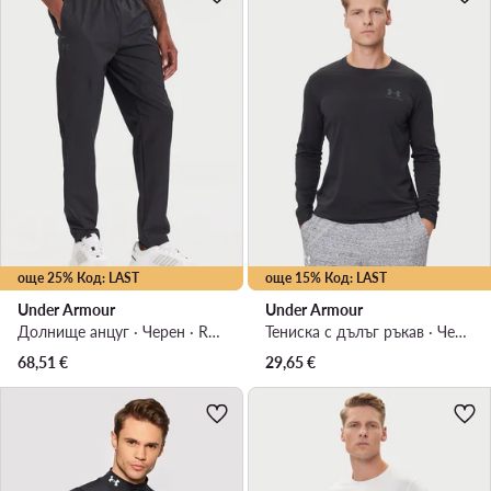
още 25% Код: LAST
още 15% Код: LAST
Under Armour
Under Armour
Долнище анцуг · Черен · Relaxed Fit
Тениска с дълъг ръкав · Черен
68,51
€
29,65
€