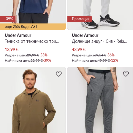
-39%
Промоция
още 25% Код: LAST
Under Armour
Under Armour
Тениска от техническо трико · Тъмносин
Долнище анцуг · Сив · Relaxed Fit
Актуална цена
Актуална цена
13,99
€
43,99
€
Редовна цена
29,99 €
-53%
Редовна цена
69,54 €
-36%
Най-ниска цена
22,99 €
-39%
Най-ниска цена
49,99 €
-12%