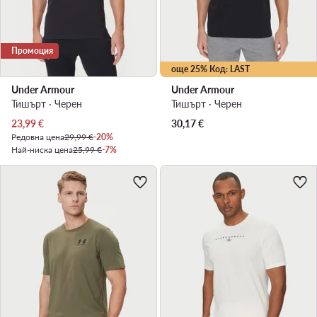
Промоция
още 25% Код: LAST
Under Armour
Under Armour
Тишърт · Черен
Тишърт · Черен
Актуална цена
23,99
€
30,17
€
Редовна цена
29,99 €
-20%
Най-ниска цена
25,99 €
-7%