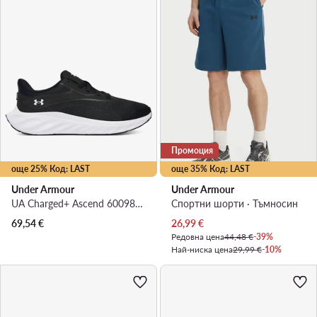
Промоция
още 25% Код: LAST
още 35% Код: LAST
Under Armour
Under Armour
UA Charged+ Ascend 6009827 001 · Маратонки за бягане
Спортни шорти · Тъмносин
Актуална цена
69,54
€
26,99
€
Редовна цена
44,48 €
-39%
Най-ниска цена
29,99 €
-10%