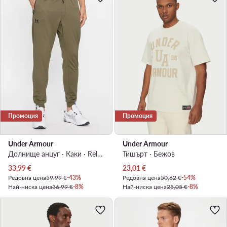
Промоция
Промоция
Under Armour
Under Armour
Долнище анцуг · Каки · Relaxed Fit
Тишърт · Бежов
Актуална цена
Актуална цена
33,99
€
23,01
€
Редовна цена
59,99 €
-43%
Редовна цена
50,62 €
-54%
Най-ниска цена
36,99 €
-8%
Най-ниска цена
25,05 €
-8%