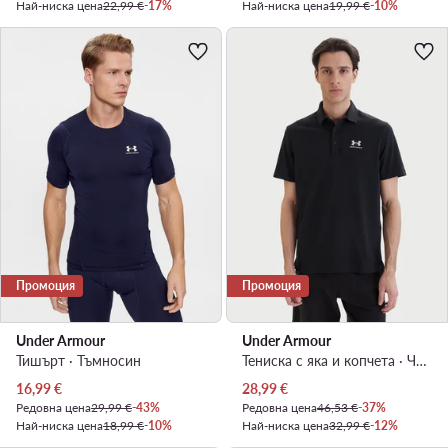
Най-ниска цена
22,99 €
-17%
Най-ниска цена
19,99 €
-10%
Промоция
Промоция
Under Armour
Under Armour
Тишърт · Тъмносин
Тениска с яка и копчета · Черен
Актуална цена
Актуална цена
16,99
€
28,99
€
Редовна цена
29,99 €
-43%
Редовна цена
46,53 €
-37%
Най-ниска цена
18,99 €
-10%
Най-ниска цена
32,99 €
-12%