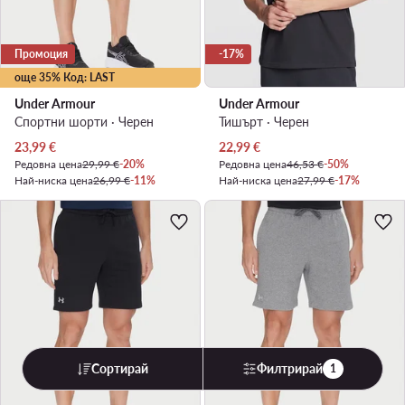
Промоция
-17%
още 35% Код: LAST
Under Armour
Under Armour
Спортни шорти · Черен
Тишърт · Черен
Актуална цена
Актуална цена
23,99
€
22,99
€
Редовна цена
29,99 €
-20%
Редовна цена
46,53 €
-50%
Най-ниска цена
26,99 €
-11%
Най-ниска цена
27,99 €
-17%
Сортирай
Филтрирай
1