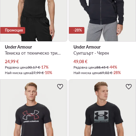
Промоция
-28%
Under Armour
Under Armour
Тениска от техническо трико · Черен
Суитшърт · Черен
Актуална цена
Актуална цена
24,99
€
49,08
€
Редовна цена
30,17 €
-17%
Редовна цена
88,45 €
-44%
Най-ниска цена
27,99 €
-10%
Най-ниска цена
69,02 €
-28%