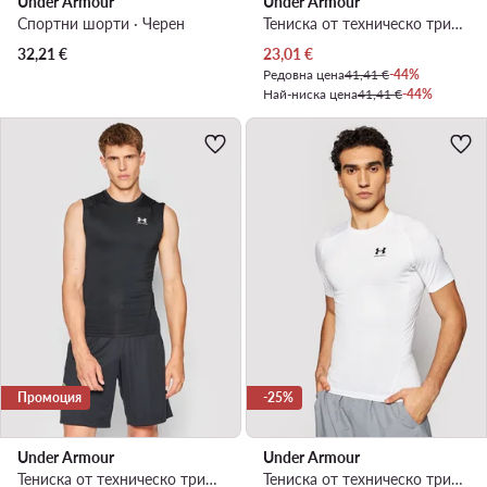
Under Armour
Under Armour
Спортни шорти · Черен
Тениска от техническо трико · Черен
Актуална цена
32,21
€
23,01
€
Редовна цена
41,41 €
-44%
Най-ниска цена
41,41 €
-44%
Промоция
-25%
Under Armour
Under Armour
Тениска от техническо трико · Черен
Тениска от техническо трико · Бял