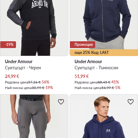
-19%
Промоция
още 25% Код: LAST
Under Armour
Under Armour
Суитшърт · Черен
Суитшърт · Тъмносин
Актуална цена
Актуална цена
24,99
€
51,99
€
Редовна цена
57,26 €
-56%
Редовна цена
88,45 €
-41%
Най-ниска цена
30,99 €
-19%
Най-ниска цена
54,99 €
-5%