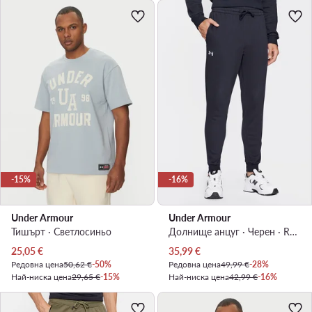
-15%
-16%
Under Armour
Under Armour
Тишърт · Светлосиньо
Долнище анцуг · Черен · Relaxed Fit
Актуална цена
Актуална цена
25,05
€
35,99
€
Редовна цена
50,62 €
-50%
Редовна цена
49,99 €
-28%
Най-ниска цена
29,65 €
-15%
Най-ниска цена
42,99 €
-16%