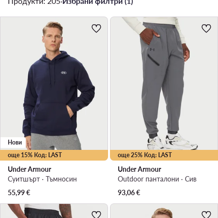
Продукти: 205
·
Избрани филтри (1)
Нови
още 15% Код: LAST
още 25% Код: LAST
Under Armour
Under Armour
Суитшърт · Тъмносин
Outdoor панталони · Сив
55,99
€
93,06
€