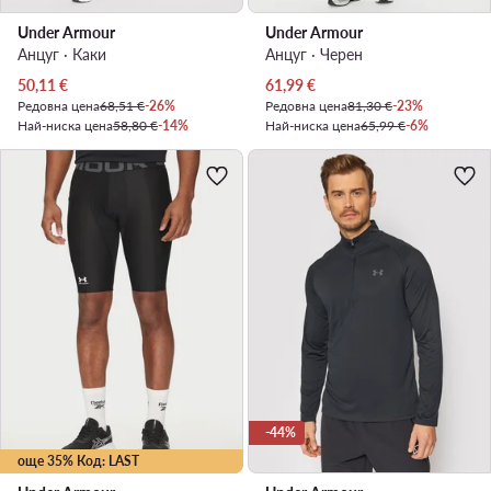
Under Armour
Under Armour
Анцуг · Каки
Анцуг · Черен
Актуална цена
Актуална цена
50,11
€
61,99
€
Редовна цена
68,51 €
-26%
Редовна цена
81,30 €
-23%
Най-ниска цена
58,80 €
-14%
Най-ниска цена
65,99 €
-6%
-44%
още 35% Код: LAST