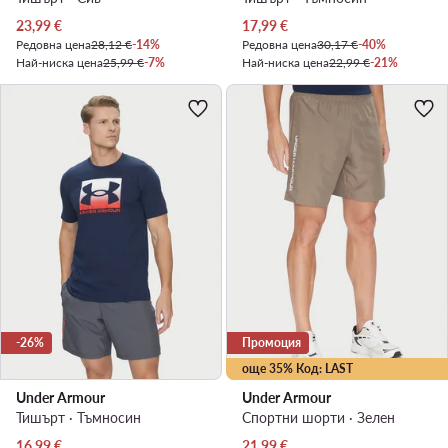
Актуална цена
Актуална цена
23,99
€
17,99
€
Редовна цена
28,12 €
-14%
Редовна цена
30,17 €
-40%
Най-ниска цена
25,99 €
-7%
Най-ниска цена
22,99 €
-21%
-26%
Промоция
още 35% Код: LAST
Under Armour
Under Armour
Тишърт · Тъмносин
Спортни шорти · Зелен
Актуална цена
Актуална цена
16,99
€
21,99
€