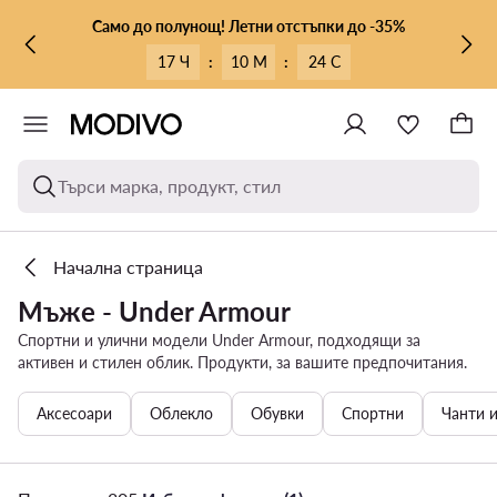
КЪМ ОСНОВНОТО СЪДЪРЖАНИЕ
КЪМ ТЪРСЕНЕ
Само до полунощ! Летни отстъпки до -35%
17 Ч
:
10 М
:
22 С
Търси марка, продукт, стил
Начална страница
Мъже - Under Armour
Спортни и улични модели Under Armour, подходящи за
активен и стилен облик. Продукти, за вашите предпочитания.
Аксесоари
Облекло
Обувки
Спортни
Чанти 