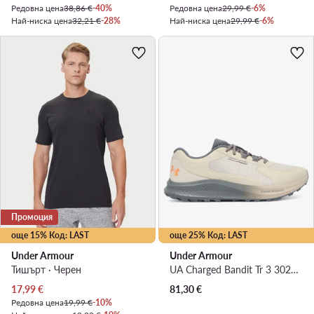
Редовна цена
38,86 €
-40%
Редовна цена
29,99 €
-6%
Най-ниска цена
32,21 €
-28%
Най-ниска цена
29,99 €
-6%
Промоция
още 15% Код: LAST
още 25% Код: LAST
Under Armour
Under Armour
Тишърт · Черен
UA Charged Bandit Tr 3 3028371 · Маратонки за бягане
Актуална цена
17,99
€
81,30
€
Редовна цена
19,99 €
-10%