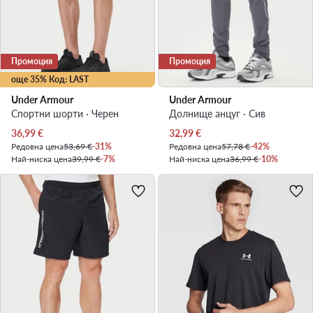
Промоция
Промоция
още 35% Код: LAST
Under Armour
Under Armour
Спортни шорти · Черен
Долнище анцуг · Сив
Актуална цена
Актуална цена
36,99
€
32,99
€
Редовна цена
53,69 €
-31%
Редовна цена
57,78 €
-42%
Най-ниска цена
39,99 €
-7%
Най-ниска цена
36,99 €
-10%