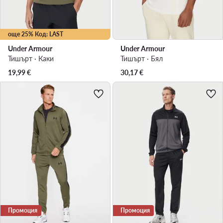
още 25% Код: LAST
Under Armour
Under Armour
Тишърт · Каки
Тишърт · Бял
19,99
€
30,17
€
Промоция
Промоция