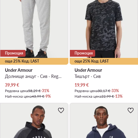
Промоция
Промоция
още 25% Код: LAST
още 25% Код: LAST
Under Armour
Under Armour
Долнище анцуг · Сив · Regular Fit
Тишърт · Сив
Актуална цена
Актуална цена
39,99
€
19,99
€
Редовна цена
58,29 €
-31%
Редовна цена
30,17 €
-33%
Най-ниска цена
43,99 €
-9%
Най-ниска цена
22,99 €
-13%