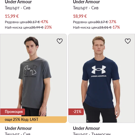
Under Armour
Under Armour
Тишърт · Сив
Тишърт · Сив
Актуална цена
Актуална цена
15,99
€
18,99
€
Редовна цена
30,17 €
-47%
Редовна цена
30,17 €
-37%
Най-ниска цена
20,99 €
-23%
Най-ниска цена
23,01 €
-17%
Промоция
-21%
още 25% Код: LAST
Under Armour
Under Armour
Тишърт · Сив
Тишърт · Тъмносин