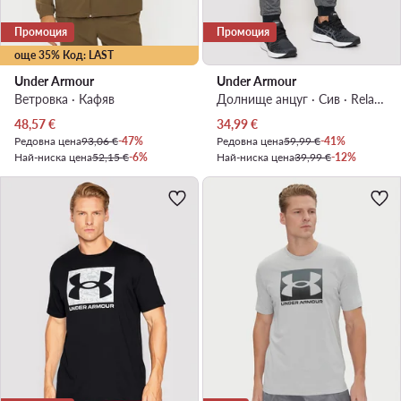
Промоция
Промоция
още 35% Код: LAST
Under Armour
Under Armour
Ветровка · Кафяв
Долнище анцуг · Сив · Relaxed Fit
Актуална цена
Актуална цена
48,57
€
34,99
€
Редовна цена
93,06 €
-47%
Редовна цена
59,99 €
-41%
Най-ниска цена
52,15 €
-6%
Най-ниска цена
39,99 €
-12%