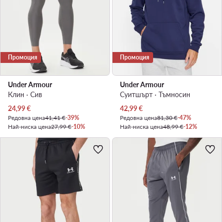
Промоция
Промоция
Under Armour
Under Armour
Клин · Сив
Суитшърт · Тъмносин
Актуална цена
Актуална цена
24,99
€
42,99
€
Редовна цена
41,41 €
-39%
Редовна цена
81,30 €
-47%
Най-ниска цена
27,99 €
-10%
Най-ниска цена
48,99 €
-12%