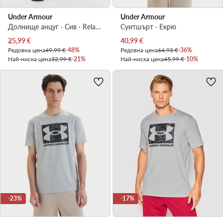
Under Armour
Under Armour
Долнище анцуг · Сив · Relaxed Fit
Суитшърт · Екрю
Актуална цена
Актуална цена
25,99
€
40,99
€
Редовна цена
49,99 €
-48%
Редовна цена
64,93 €
-36%
Най-ниска цена
32,99 €
-21%
Най-ниска цена
45,99 €
-10%
-23%
-17%