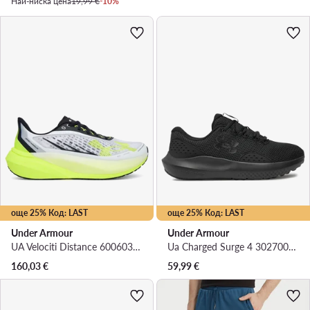
Най-ниска цена
19,99 €
-10%
още 25% Код: LAST
още 25% Код: LAST
Under Armour
Under Armour
UA Velociti Distance 6006030 102 · Маратонки за бягане
Ua Charged Surge 4 3027000-002 · Маратонки за бягане
160,03
€
59,99
€