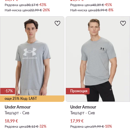
Редовна цена
30,17 €
-43%
Редовна цена
40,39 €
-45%
Най-ниска цена
22,99 €
-26%
Най-ниска цена
23,99 €
-8%
-17%
Промоция
още 25% Код: LAST
Under Armour
Under Armour
Тишърт · Сив
Тишърт · Сив
Актуална цена
Актуална цена
18,99
€
17,99
€
Редовна цена
28,12 €
-32%
Редовна цена
19,99 €
-10%