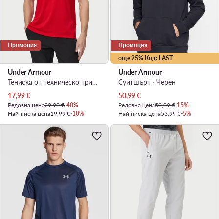
Промоция
Промоция
още 25% Код: LAST
Under Armour
Under Armour
Тениска от техническо трико · Червен
Суитшърт · Черен
Актуална цена
Актуална цена
17,99
€
50,99
€
Редовна цена
29,99 €
-40%
Редовна цена
59,99 €
-15%
Най-ниска цена
19,99 €
-10%
Най-ниска цена
53,99 €
-5%