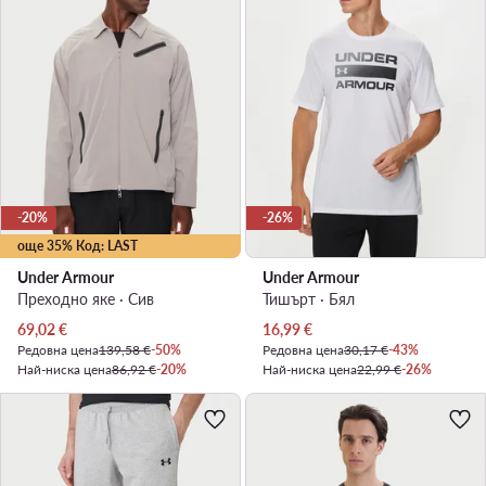
-20%
-26%
още 35% Код: LAST
Under Armour
Under Armour
Преходно яке · Сив
Тишърт · Бял
Актуална цена
Актуална цена
69,02
€
16,99
€
Редовна цена
139,58 €
-50%
Редовна цена
30,17 €
-43%
Най-ниска цена
86,92 €
-20%
Най-ниска цена
22,99 €
-26%