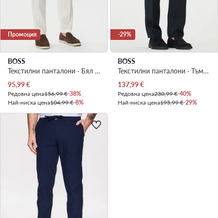
Промоция
-29%
BOSS
BOSS
Текстилни панталони · Бял · Regular Fit
Текстилни панталони · Тъмносин · Relaxed Fit
Актуална цена
Актуална цена
95,99
€
137,99
€
Редовна цена
156,99 €
-38%
Редовна цена
230,99 €
-40%
Най-ниска цена
104,99 €
-8%
Най-ниска цена
195,99 €
-29%