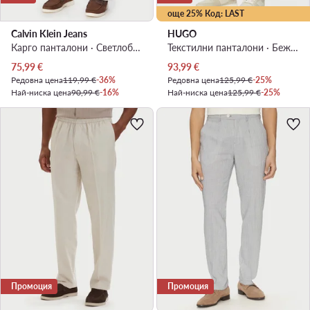
още 25% Код: LAST
Calvin Klein Jeans
HUGO
Карго панталони · Светлобежов · Relaxed Fit
Текстилни панталони · Бежов · Regular Fit
Актуална цена
Актуална цена
75,99
€
93,99
€
Редовна цена
119,99 €
-36%
Редовна цена
125,99 €
-25%
Най-ниска цена
90,99 €
-16%
Най-ниска цена
125,99 €
-25%
Промоция
Промоция