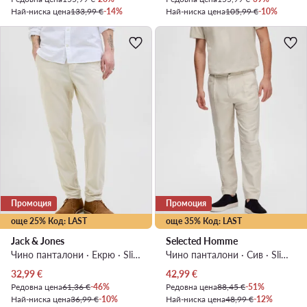
Най-ниска цена
133,99 €
-14%
Най-ниска цена
105,99 €
-10%
Промоция
Промоция
още 25% Код: LAST
още 35% Код: LAST
Jack & Jones
Selected Homme
Чино панталони · Екрю · Slim Fit
Чино панталони · Сив · Slim Fit
Актуална цена
Актуална цена
32,99
€
42,99
€
Редовна цена
61,36 €
-46%
Редовна цена
88,45 €
-51%
Най-ниска цена
36,99 €
-10%
Най-ниска цена
48,99 €
-12%