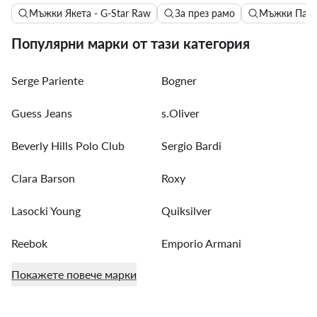
Мъжки Якета - G-Star Raw
За през рамо
Мъжки Панта
Популярни марки от тази категория
Serge Pariente
Bogner
Guess Jeans
s.Oliver
Beverly Hills Polo Club
Sergio Bardi
Clara Barson
Roxy
Lasocki Young
Quiksilver
Reebok
Emporio Armani
Покажете повече марки