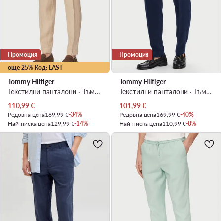
Промоция
Промоция
още 25% Код: LAST
Tommy Hilfiger
Tommy Hilfiger
Текстилни панталони · Тъмнобежов · Regular Fit
Текстилни панталони · Тъмносин · Regular Fit
Актуална цена
Актуална цена
110,99
€
101,99
€
Редовна цена
169,99 €
-34%
Редовна цена
169,99 €
-40%
Най-ниска цена
129,99 €
-14%
Най-ниска цена
110,99 €
-8%