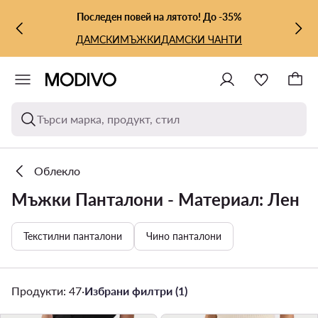
КЪМ ОСНОВНОТО СЪДЪРЖАНИЕ
КЪМ ТЪРСЕНЕ
Последен повей на лятото! До -35%
ДАМСКИ
МЪЖКИ
ДАМСКИ ЧАНТИ
Търси марка, продукт, стил
Облекло
Мъжки Панталони - Материал: Лен
Текстилни панталони
Чино панталони
Продукти: 47
·
Избрани филтри (1)