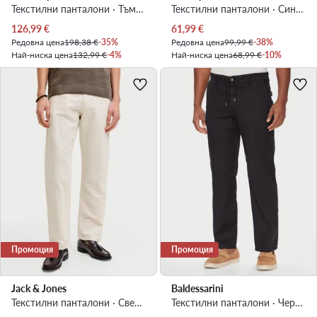
Текстилни панталони · Тъмносин · Regular Fit
Текстилни панталони · Син · Slim Fit
Актуална цена
Актуална цена
126,99
€
61,99
€
Редовна цена
198,38 €
-35%
Редовна цена
99,99 €
-38%
Най-ниска цена
132,99 €
-4%
Най-ниска цена
68,99 €
-10%
Промоция
Промоция
Jack & Jones
Baldessarini
Текстилни панталони · Светлобежов · Relaxed Fit
Текстилни панталони · Черен · Regular Fit