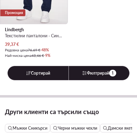
Промоция
Lindbergh
Текстилни панталони · Син · Regular Fit
Актуална цена
39,37
€
Редовна цена
76,69 €
-48%
Най-ниска цена
43,46 €
-9%
Сортирай
Филтрирай
1
Други клиенти са търсили също
Мъжки Сникърси
Черни мъжки чехли
Дамски якета 