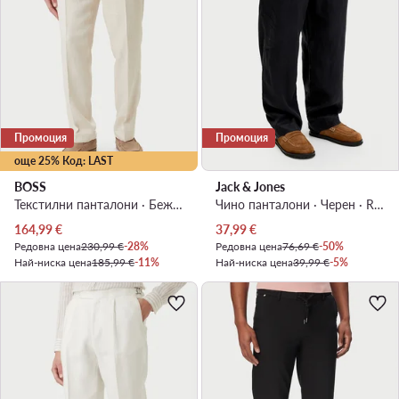
Промоция
Промоция
още 25% Код: LAST
BOSS
Jack & Jones
Текстилни панталони · Бежов · Relaxed Fit
Чино панталони · Черен · Relaxed Fit
Актуална цена
Актуална цена
164,99
€
37,99
€
Редовна цена
230,99 €
-28%
Редовна цена
76,69 €
-50%
Най-ниска цена
185,99 €
-11%
Най-ниска цена
39,99 €
-5%