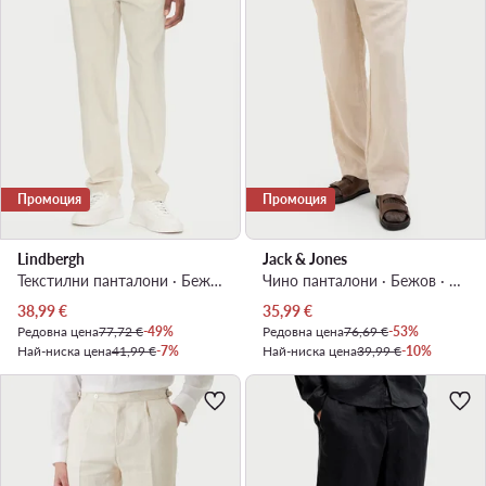
Промоция
Промоция
Lindbergh
Jack & Jones
Текстилни панталони · Бежов · Relaxed Fit
Чино панталони · Бежов · Relaxed Fit
Актуална цена
Актуална цена
38,99
€
35,99
€
Редовна цена
77,72 €
-49%
Редовна цена
76,69 €
-53%
Най-ниска цена
41,99 €
-7%
Най-ниска цена
39,99 €
-10%