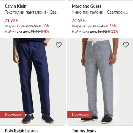
Calvin Klein
Marciano Guess
Текстилни панталони · Светлобежов · Regular Fit
Чино панталони · Светлосиньо · Slim Fit
Актуална цена
Актуална цена
71,99
€
76,69
€
Редовна цена
119,99 €
-40%
Редовна цена
177,42 €
-56%
Най-ниска цена
78,99 €
-8%
Най-ниска цена
86,92 €
-11%
Промоция
Промоция
Polo Ralph Lauren
Tommy Jeans