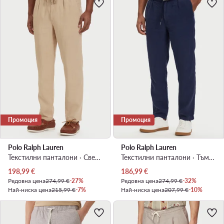
Промоция
Промоция
Polo Ralph Lauren
Polo Ralph Lauren
Текстилни панталони · Светлобежов · Slim Fit
Текстилни панталони · Тъмносин · Slim Fit
Актуална цена
Актуална цена
198,99
€
186,99
€
Редовна цена
274,99 €
-27%
Редовна цена
274,99 €
-32%
Най-ниска цена
215,99 €
-7%
Най-ниска цена
207,99 €
-10%