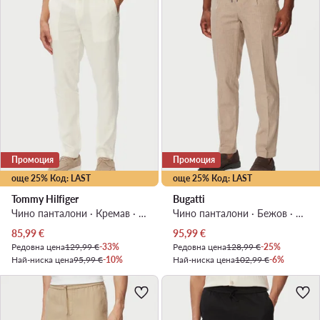
Промоция
Промоция
още 25% Код: LAST
още 25% Код: LAST
Tommy Hilfiger
Bugatti
Чино панталони · Кремав · Regular Fit
Чино панталони · Бежов · Slim Fit
Актуална цена
Актуална цена
85,99
€
95,99
€
Редовна цена
129,99 €
-33%
Редовна цена
128,99 €
-25%
Най-ниска цена
95,99 €
-10%
Най-ниска цена
102,99 €
-6%