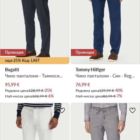
Промоция
Промоция
още 25% Код: LAST
Bugatti
Tommy Hilfiger
Чино панталони · Тъмносин · Slim Fit
Чино панталони · Син · Regular Fit
Актуална цена
Актуална цена
95,99
€
76,99
€
Редовна цена
128,99 €
-25%
Редовна цена
129,99 €
-40%
Най-ниска цена
102,99 €
-6%
Най-ниска цена
82,99 €
-7%