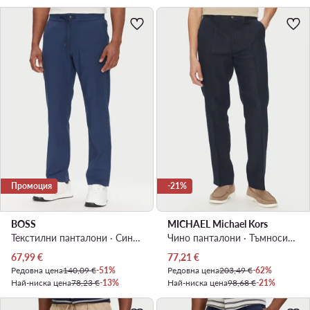
Промоция
-21%
BOSS
MICHAEL Michael Kors
Текстилни панталони · Син · Regular Fit
Чино панталони · Тъмносин · Regular Fit
Актуална цена
Актуална цена
67,99
€
77,21
€
Редовна цена
140,09 €
-51%
Редовна цена
203,49 €
-62%
Най-ниска цена
78,23 €
-13%
Най-ниска цена
98,68 €
-21%