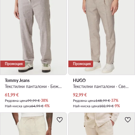
Промоция
Промоция
Tommy Jeans
HUGO
Текстилни панталони · Бежов · Slim Fit
Текстилни панталони · Светлокафяв
Актуална цена
Актуална цена
61,99
€
92,99
€
Редовна цена
99,99 €
-38%
Редовна цена
148,99 €
-37%
Най-ниска цена
64,99 €
-4%
Най-ниска цена
102,99 €
-9%