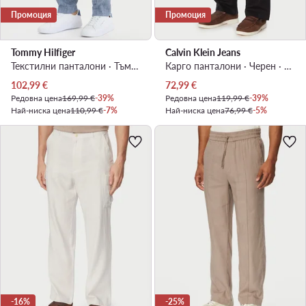
Промоция
Промоция
Tommy Hilfiger
Calvin Klein Jeans
Текстилни панталони · Тъмносин
Карго панталони · Черен · Relaxed Fit
Актуална цена
Актуална цена
102,99
€
72,99
€
Редовна цена
169,99 €
-39%
Редовна цена
119,99 €
-39%
Най-ниска цена
110,99 €
-7%
Най-ниска цена
76,99 €
-5%
-16%
-25%