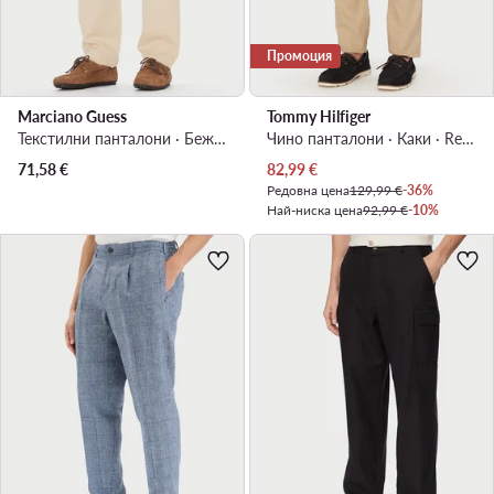
Промоция
Marciano Guess
Tommy Hilfiger
Текстилни панталони · Бежов · Regular Fit
Чино панталони · Каки · Regular Fit
Актуална цена
71,58
€
82,99
€
Редовна цена
129,99 €
-36%
Най-ниска цена
92,99 €
-10%