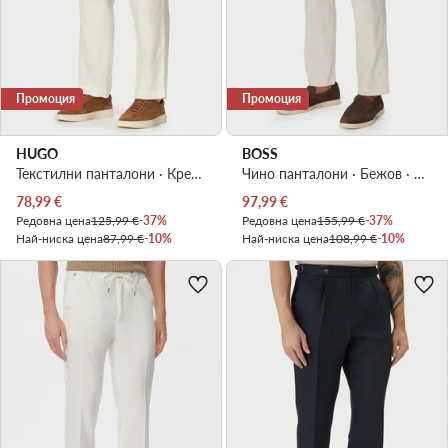
Промоция
Промоция
HUGO
BOSS
Текстилни панталони · Кремав · Regular Fit
Чино панталони · Бежов · Regular Fit
Актуална цена
Актуална цена
78,99
€
97,99
€
Редовна цена
125,99 €
-37%
Редовна цена
155,99 €
-37%
Най-ниска цена
87,99 €
-10%
Най-ниска цена
108,99 €
-10%