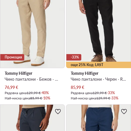
Промоция
-33%
още 25% Код: LAST
Tommy Hilfiger
Tommy Hilfiger
Чино панталони · Бежов · Regular Fit
Чино панталони · Черен · Regular Fit
Актуална цена
Актуална цена
76,99
€
85,99
€
Редовна цена
129,99 €
-40%
Редовна цена
129,99 €
-33%
Най-ниска цена
85,99 €
-10%
Най-ниска цена
129,99 €
-33%