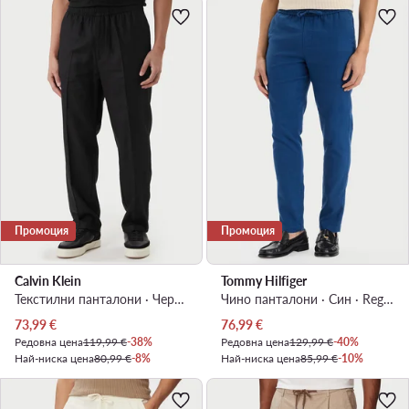
Промоция
Промоция
Calvin Klein
Tommy Hilfiger
Текстилни панталони · Черен · Regular Fit
Чино панталони · Син · Regular Fit
Актуална цена
Актуална цена
73,99
€
76,99
€
Редовна цена
119,99 €
-38%
Редовна цена
129,99 €
-40%
Най-ниска цена
80,99 €
-8%
Най-ниска цена
85,99 €
-10%