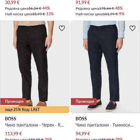
Актуална цена
Актуална цена
30,99
€
91,99
€
Редовна цена
56,24 €
-44%
Редовна цена
178,44 €
-48%
Най-ниска цена
35,99 €
-13%
Най-ниска цена
101,99 €
-9%
Промоция
Промоция
още 25% Код: LAST
BOSS
BOSS
Чино панталони · Черен · Regular Fit
Чино панталони · Тъмносин · Regular Fit
Актуална цена
Актуална цена
113,99
€
94,99
€
Редовна цена
155,99 €
-26%
Редовна цена
155,99 €
-39%