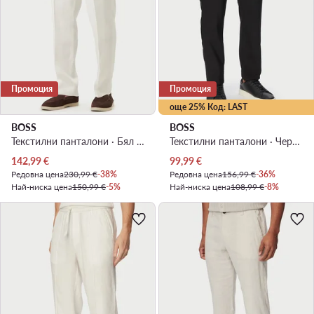
Промоция
Промоция
още 25% Код: LAST
BOSS
BOSS
Текстилни панталони · Бял · Relaxed Fit
Текстилни панталони · Черен · Regular Fit
Актуална цена
Актуална цена
142,99
€
99,99
€
Редовна цена
230,99 €
-38%
Редовна цена
156,99 €
-36%
Най-ниска цена
150,99 €
-5%
Най-ниска цена
108,99 €
-8%