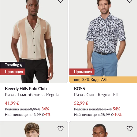
Trending
Промоция
Промоция
още 35% Код: LAST
Beverly Hills Polo Club
BOSS
Риза · Тъмнобежов · Regular Fit
Риза · Син · Regular Fit
Актуална цена
Актуална цена
41,99
€
52,99
€
Редовна цена
63,99 €
-34%
Редовна цена
116,57 €
-54%
Най-ниска цена
43,99 €
-4%
Най-ниска цена
58,99 €
-10%