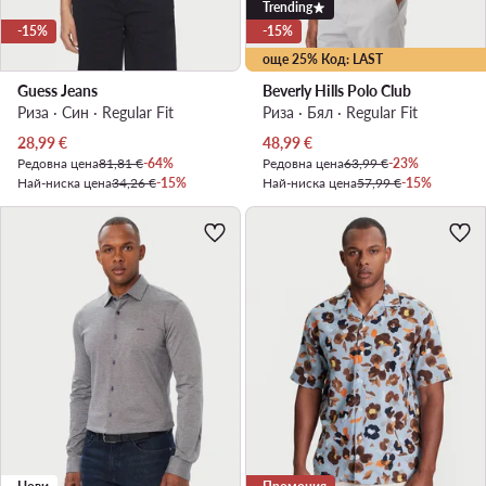
Trending
-15%
-15%
още 25% Код: LAST
Guess Jeans
Beverly Hills Polo Club
Риза · Син · Regular Fit
Риза · Бял · Regular Fit
Актуална цена
Актуална цена
28,99
€
48,99
€
Редовна цена
81,81 €
-64%
Редовна цена
63,99 €
-23%
Най-ниска цена
34,26 €
-15%
Най-ниска цена
57,99 €
-15%