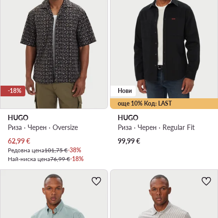
-18%
Нови
още 10% Код: LAST
HUGO
HUGO
Риза · Черен · Oversize
Риза · Черен · Regular Fit
Актуална цена
62,99
€
99,99
€
Редовна цена
101,75 €
-38%
Най-ниска цена
76,99 €
-18%