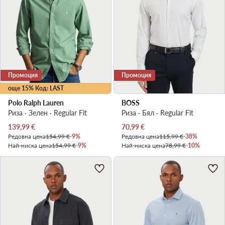
Промоция
Промоция
още 15% Код: LAST
Polo Ralph Lauren
BOSS
Риза · Зелен · Regular Fit
Риза · Бял · Regular Fit
Актуална цена
Актуална цена
139,99
€
70,99
€
Редовна цена
154,99 €
-9%
Редовна цена
115,99 €
-38%
Най-ниска цена
154,99 €
-9%
Най-ниска цена
78,99 €
-10%