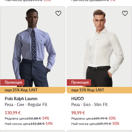
Промоция
Промоция
още 25% Код: LAST
още 15% Код: LAST
Polo Ralph Lauren
HUGO
Риза · Син · Regular Fit
Риза · Бял · Slim Fit
Актуална цена
Актуална цена
130,99
€
98,99
€
Редовна цена
152,88 €
-14%
Редовна цена
109,99 €
-10%
Най-ниска цена
152,88 €
-14%
Най-ниска цена
109,99 €
-10%