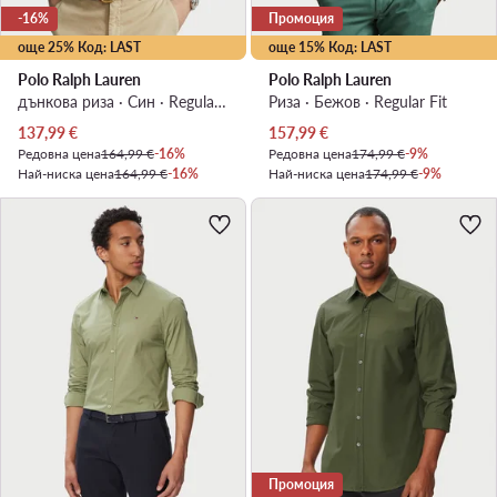
-16%
Промоция
още 25% Код: LAST
още 15% Код: LAST
Polo Ralph Lauren
Polo Ralph Lauren
дънкова риза · Син · Regular Fit
Риза · Бежов · Regular Fit
Актуална цена
Актуална цена
137,99
€
157,99
€
Редовна цена
164,99 €
-16%
Редовна цена
174,99 €
-9%
Най-ниска цена
164,99 €
-16%
Най-ниска цена
174,99 €
-9%
Промоция