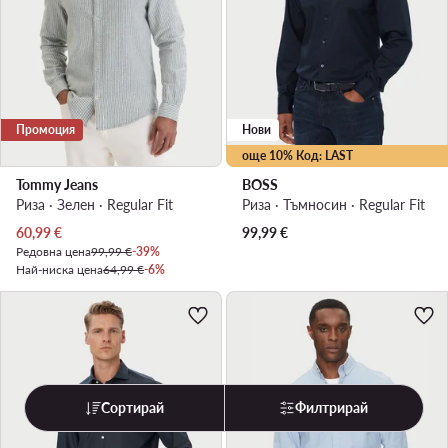
Промоция
Нови
още 10% Код: LAST
Tommy Jeans
BOSS
Риза · Зелен · Regular Fit
Риза · Тъмносин · Regular Fit
Актуална цена
60,99
€
99,99
€
Редовна цена
99,99 €
-39%
Най-ниска цена
64,99 €
-6%
Сортирай
Филтрирай