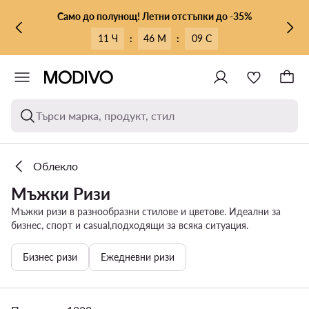
КЪМ ОСНОВНОТО СЪДЪРЖАНИЕ
КЪМ ТЪРСЕНЕ
Само до полунощ! Летни отстъпки до -35%
11 Ч
:
46 М
:
08 С
Търси марка, продукт, стил
Облекло
Мъжки Ризи
Мъжки ризи в разнообразни стилове и цветове. Идеални за
бизнес, спорт и casual,подходящи за всяка ситуация.
Бизнес ризи
Ежедневни ризи