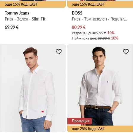
още 15% Код: LAST
още 15% Код: LAST
Tommy Jeans
BOSS
Риза · Зелен · Slim Fit
Риза · Тъмнозелен · Regular Fit
Актуална цена
69,99
€
80,99
€
Редовна цена
89,99 €
-10%
Най-ниска цена
89,99 €
-10%
Промоция
още 25% Код: LAST