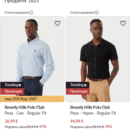
Продукти: 1823
Спонсорирани
Спонсорирани
Trending
Trending
Промоция
Промоция
още 25% Код: LAST
Beverly Hills Polo Club
Beverly Hills Polo Club
Риза · Син · Regular Fit
Риза · Черен · Regular Fit
Актуална цена
Актуална цена
36,99
€
44,99
€
Редовна цена
70,99 €
-47%
Редовна цена
73,99 €
-39%