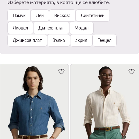
Изберете материята, в която ще се влюбите.
Памук
Лен
Вискоза
Синтетичен
Лиоцел
Дънков плат
Модал
Джинсов плат
Вълна
акрил
Тенцел