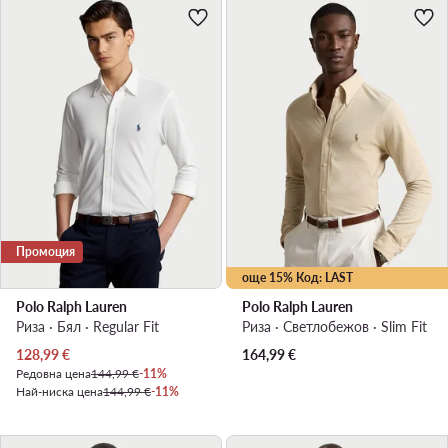
Промоция
още 15% Код: LAST
Polo Ralph Lauren
Polo Ralph Lauren
Риза · Бял · Regular Fit
Риза · Светлобежов · Slim Fit
Актуална цена
128,99
€
164,99
€
Редовна цена
144,99 €
-11%
Най-ниска цена
144,99 €
-11%