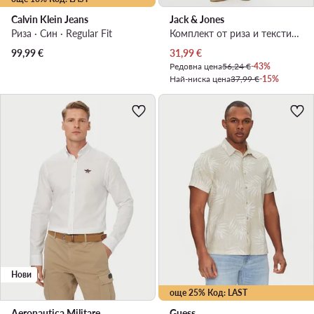
Calvin Klein Jeans
Jack & Jones
Риза · Син · Regular Fit
Комплект от риза и текстилни шорти · Тъмносин
Актуална цена
99,99
€
31,99
€
Редовна цена
56,24 €
-43%
Най-ниска цена
37,99 €
-15%
Нови
още 25% Код: LAST
Aeronautica Militare
Guess