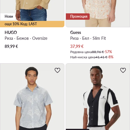
Нови
Промоция
още 10% Код: LAST
HUGO
Guess
Риза · Бежов · Oversize
Риза · Бял · Slim Fit
Актуална цена
89,99
€
37,99
€
Редовна цена
88,96 €
-57%
Най-ниска цена
41,41 €
-8%