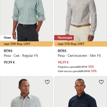
Нови
Промоция
още 10% Код: LAST
още 15% Код: LAST
BOSS
BOSS
Риза · Сив · Regular Fit
Риза · Светлозелен · Slim Fit
Актуална цена
99,99
€
98,99
€
Редовна цена
109,99 €
-10%
Най-ниска цена
109,99 €
-10%