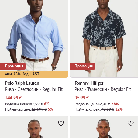
Промоция
Промоция
още 25% Код: LAST
Polo Ralph Lauren
Tommy Hilfiger
Риза · Светлосин · Regular Fit
Риза · Тъмносин · Regular Fit
Актуална цена
Актуална цена
144,99
€
35,99
€
Редовна цена
154,99 €
-6%
Редовна цена
82,32 €
-56%
Най-ниска цена
154,99 €
-6%
Най-ниска цена
40,99 €
-12%