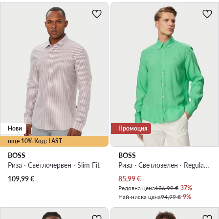
Нови
Промоция
още 10% Код: LAST
BOSS
BOSS
Риза · Светлочервен · Slim Fit
Риза · Светлозелен · Regular Fit
Актуална цена
109,99
€
85,99
€
Редовна цена
136,99 €
-37%
Най-ниска цена
94,99 €
-9%