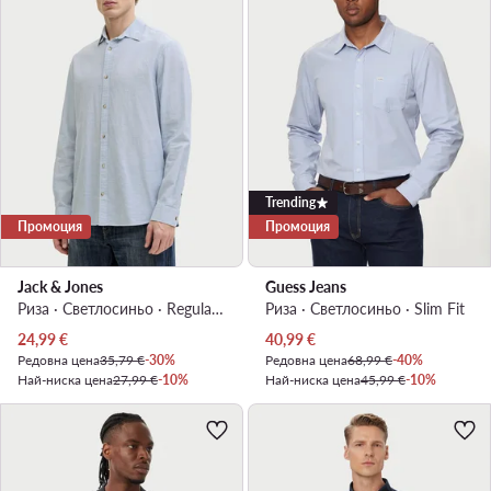
Trending
Промоция
Промоция
Jack & Jones
Guess Jeans
Риза · Светлосиньо · Regular Fit
Риза · Светлосиньо · Slim Fit
Актуална цена
Актуална цена
24,99
€
40,99
€
Редовна цена
35,79 €
-30%
Редовна цена
68,99 €
-40%
Най-ниска цена
27,99 €
-10%
Най-ниска цена
45,99 €
-10%