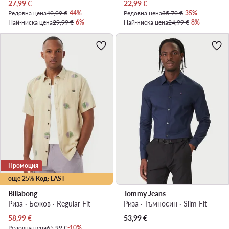
Актуална цена
Актуална цена
27,99
€
22,99
€
Редовна цена
49,99 €
-44%
Редовна цена
35,79 €
-35%
Най-ниска цена
29,99 €
-6%
Най-ниска цена
24,99 €
-8%
Промоция
още 25% Код: LAST
Billabong
Tommy Jeans
Риза · Бежов · Regular Fit
Риза · Тъмносин · Slim Fit
Актуална цена
58,99
€
53,99
€
Редовна цена
65,99 €
-10%