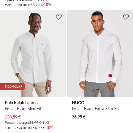
Най-ниска цена
65,99 €
-10%
Промоция
Polo Ralph Lauren
HUGO
Риза · Бял · Slim Fit
Риза · Бял · Extra Slim Fit
Актуална цена
138,99
€
76,99
€
Редовна цена
154,99 €
-10%
Най-ниска цена
154,99 €
-10%