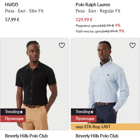
HUGO
Polo Ralph Lauren
Риза · Бял · Slim Fit
Риза · Бял · Regular Fit
Актуална цена
57,99
€
129,99
€
Редовна цена
142,99 €
-9%
Най-ниска цена
142,99 €
-9%
Trending
Trending
Промоция
Промоция
още 25% Код: LAST
Beverly Hills Polo Club
Beverly Hills Polo Club