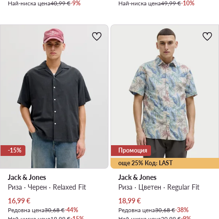
Най-ниска цена
40,99 €
-9%
Най-ниска цена
49,99 €
-10%
-15%
Промоция
още 25% Код: LAST
Jack & Jones
Jack & Jones
Риза · Черен · Relaxed Fit
Риза · Цветен · Regular Fit
Актуална цена
Актуална цена
16,99
€
18,99
€
Редовна цена
30,68 €
-44%
Редовна цена
30,68 €
-38%
Най-ниска цена
19,99 €
-15%
Най-ниска цена
20,99 €
-9%