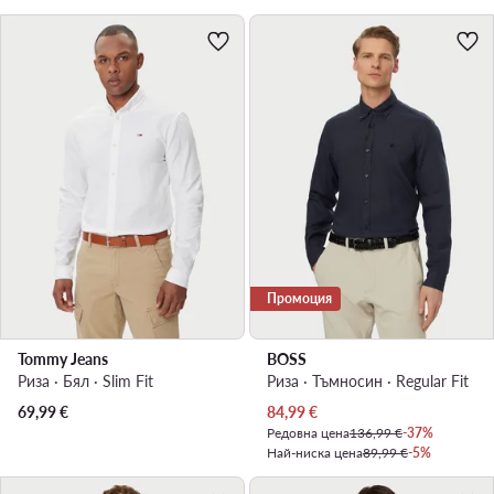
Промоция
Tommy Jeans
BOSS
Риза · Бял · Slim Fit
Риза · Тъмносин · Regular Fit
Актуална цена
69,99
€
84,99
€
Редовна цена
136,99 €
-37%
Най-ниска цена
89,99 €
-5%