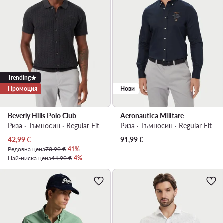
Trending
Промоция
Нови
Beverly Hills Polo Club
Aeronautica Militare
Риза · Тъмносин · Regular Fit
Риза · Тъмносин · Regular Fit
Актуална цена
42,99
€
91,99
€
Редовна цена
73,99 €
-41%
Най-ниска цена
44,99 €
-4%