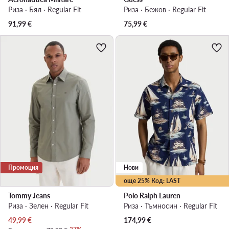
Риза · Бял · Regular Fit
Риза · Бежов · Regular Fit
91,99
€
75,99
€
Промоция
Нови
още 25% Код: LAST
Tommy Jeans
Polo Ralph Lauren
Риза · Зелен · Regular Fit
Риза · Тъмносин · Regular Fit
Актуална цена
49,99
€
174,99
€