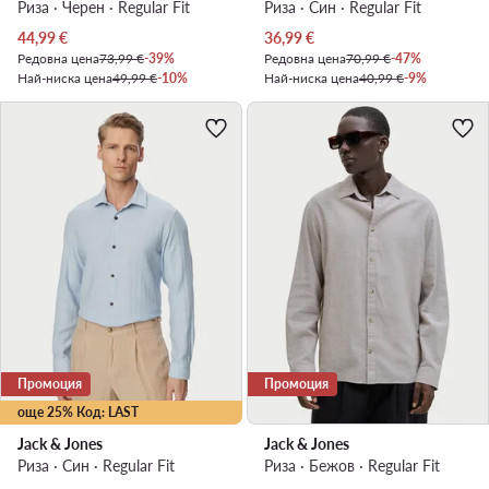
Риза · Черен · Regular Fit
Риза · Син · Regular Fit
Актуална цена
Актуална цена
44,99
€
36,99
€
Редовна цена
73,99 €
-39%
Редовна цена
70,99 €
-47%
Най-ниска цена
49,99 €
-10%
Най-ниска цена
40,99 €
-9%
Промоция
Промоция
още 25% Код: LAST
Jack & Jones
Jack & Jones
Риза · Син · Regular Fit
Риза · Бежов · Regular Fit