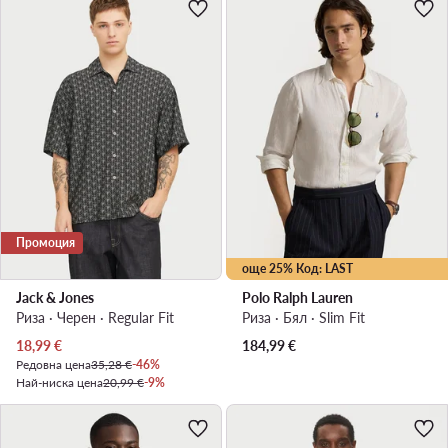
Промоция
още 25% Код: LAST
Jack & Jones
Polo Ralph Lauren
Риза · Черен · Regular Fit
Риза · Бял · Slim Fit
Актуална цена
18,99
€
184,99
€
Редовна цена
35,28 €
-46%
Най-ниска цена
20,99 €
-9%