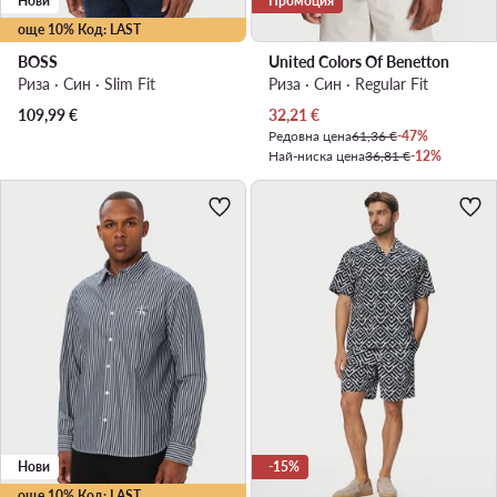
Нови
Промоция
още 10% Код: LAST
BOSS
United Colors Of Benetton
Риза · Син · Slim Fit
Риза · Син · Regular Fit
Актуална цена
109,99
€
32,21
€
Редовна цена
61,36 €
-47%
Най-ниска цена
36,81 €
-12%
Нови
-15%
още 10% Код: LAST