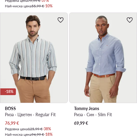
Редовна цена
79,99 €
-37%
Най-ниска цена
55,99 €
-10%
-18%
BOSS
Tommy Jeans
Риза · Цветен · Regular Fit
Риза · Син · Slim Fit
Актуална цена
76,99
€
69,99
€
Редовна цена
125,99 €
-38%
Най-ниска цена
94,99 €
-18%