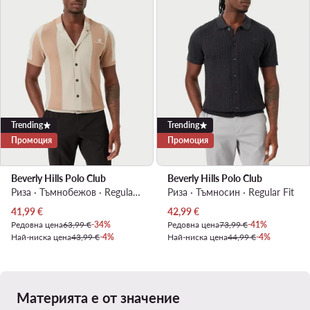
Trending
Trending
Промоция
Промоция
Beverly Hills Polo Club
Beverly Hills Polo Club
Риза · Тъмнобежов · Regular Fit
Риза · Тъмносин · Regular Fit
Актуална цена
Актуална цена
41,99
€
42,99
€
Редовна цена
63,99 €
-34%
Редовна цена
73,99 €
-41%
Най-ниска цена
43,99 €
-4%
Най-ниска цена
44,99 €
-4%
Материята е от значение