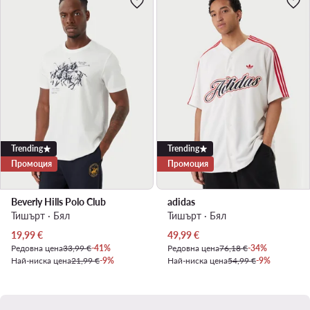
Trending
Trending
Промоция
Промоция
Beverly Hills Polo Club
adidas
Тишърт · Бял
Тишърт · Бял
Актуална цена
Актуална цена
19,99
€
49,99
€
Редовна цена
33,99 €
-41%
Редовна цена
76,18 €
-34%
Най-ниска цена
21,99 €
-9%
Най-ниска цена
54,99 €
-9%