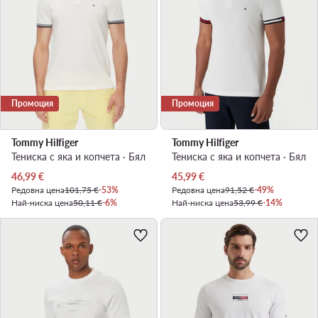
Промоция
Промоция
Tommy Hilfiger
Tommy Hilfiger
Тениска с яка и копчета · Бял
Тениска с яка и копчета · Бял
Актуална цена
Актуална цена
46,99
€
45,99
€
Редовна цена
101,75 €
-53%
Редовна цена
91,52 €
-49%
Най-ниска цена
50,11 €
-6%
Най-ниска цена
53,99 €
-14%