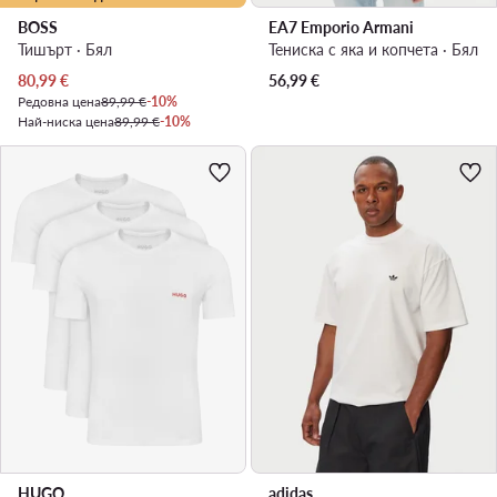
BOSS
EA7 Emporio Armani
Тишърт · Бял
Тениска с яка и копчета · Бял
Актуална цена
80,99
€
56,99
€
Редовна цена
89,99 €
-10%
Най-ниска цена
89,99 €
-10%
HUGO
adidas