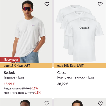
Промоция
още 15% Код: LAST
още 10% Код: LAST
Reebok
Guess
Тишърт · Бял
Комплект тениски · Бял
Актуална цена
15,99
€
38,99
€
Редовна цена
17,99 €
-11%
Най-ниска цена
17,99 €
-11%