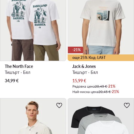
-21%
още 25% Код: LAST
The North Face
Jack & Jones
Тишърт · Бял
Тишърт · Бял
Актуална цена
34,99
€
15,99
€
Редовна цена
20,45 €
-21%
Най-ниска цена
20,45 €
-21%