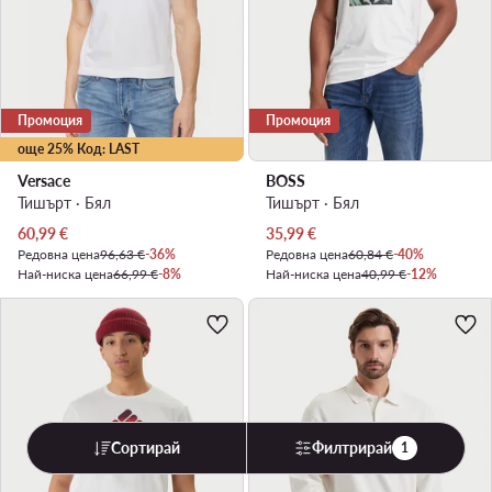
Промоция
Промоция
още 25% Код: LAST
Versace
BOSS
Тишърт · Бял
Тишърт · Бял
Актуална цена
Актуална цена
60,99
€
35,99
€
Редовна цена
96,63 €
-36%
Редовна цена
60,84 €
-40%
Най-ниска цена
66,99 €
-8%
Най-ниска цена
40,99 €
-12%
Сортирай
Филтрирай
1