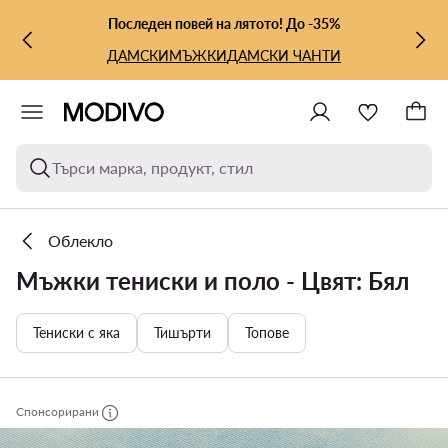
КЪМ ОСНОВНОТО СЪДЪРЖАНИЕ
КЪМ ТЪРСЕНЕ
Последен повей на лятото! До -35%
ДАМСКИ
МЪЖКИ
ДАМСКИ ЧАНТИ
Търси марка, продукт, стил
Облекло
Мъжки тениски и поло - Цвят: Бял
Тениски с яка
Тишърти
Топове
Спонсорирани