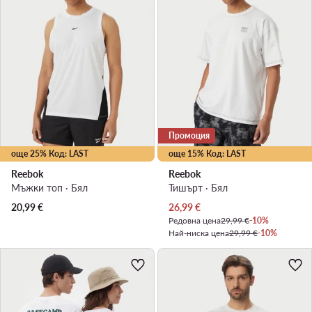
Промоция
още 25% Код: LAST
още 15% Код: LAST
Reebok
Reebok
Мъжки топ · Бял
Тишърт · Бял
Актуална цена
20,99
€
26,99
€
Редовна цена
29,99 €
-10%
Най-ниска цена
29,99 €
-10%