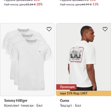
Най-ниска цена
15,34 €
-28%
Най-ниска цена
44,99 €
-13%
Промоция
още 15% Код: LAST
Tommy Hilfiger
Guess
Комплект тениски · Бял
Тишърт · Бял