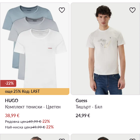
-22%
още 25% Код: LAST
HUGO
Guess
Комплект тениски · Цветен
Тишърт · Бял
Актуална цена
38,99
€
24,99
€
Редовна цена
49,99 €
-22%
Най-ниска цена
49,99 €
-22%