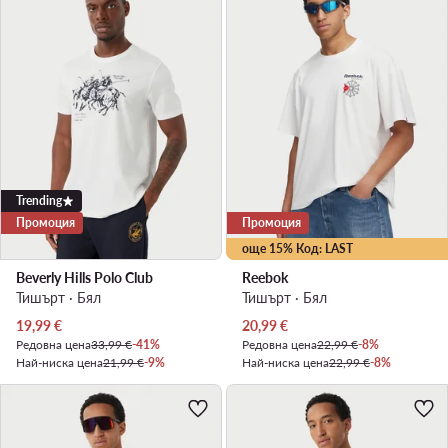
Trending
Промоция
Промоция
още 15% Код: LAST
Beverly Hills Polo Club
Reebok
Тишърт · Бял
Тишърт · Бял
Актуална цена
Актуална цена
19,99
€
20,99
€
Редовна цена
33,99 €
-41%
Редовна цена
22,99 €
-8%
Най-ниска цена
21,99 €
-9%
Най-ниска цена
22,99 €
-8%