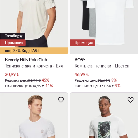
Trending
Промоция
Промоция
още 25% Код: LAST
Beverly Hills Polo Club
BOSS
Тениска с яка и копчета · Бял
Комплект тениски · Цветен
Актуална цена
Актуална цена
30,99
€
46,99
€
Редовна цена
56,99 €
-45%
Редовна цена
51,64 €
-9%
Най-ниска цена
34,99 €
-11%
Най-ниска цена
51,64 €
-9%