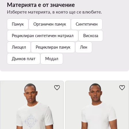
Материята е от значение
Изберете материята, в която ще се влюбите.
Памук
Органичен памук
Синтетичен
Рециклиран синтетичен матриал
Вискоза
Лиоцел
Рециклиран памук
Лен
Дънков плат
Модал