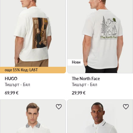
Нови
още 15% Код: LAST
HUGO
The North Face
Тишърт · Бял
Тишърт · Бял
69,99
€
29,99
€