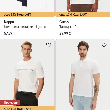
още 25% Код: LAST
още 10% Код: LAST
Kappa
Guess
Комплект тениски · Цветен
Тишърт · Бял
57,78
€
29,99
€
Промоция
още 15% Код: LAST