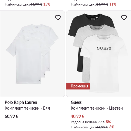
Най-ниска цена
44,99 €
-15%
Най-ниска цена
34,99 €
-11%
Промоция
Polo Ralph Lauren
Guess
Комплект тениски · Бял
Комплект тениски · Цветен
Актуална цена
60,99
€
40,99
€
Редовна цена
44,99 €
-8%
Най-ниска цена
44,99 €
-8%