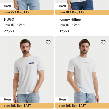
Нови
Нови
още 25% Код: LAST
още 10% Код: LAST
HUGO
Tommy Hilfiger
Тишърт · Бял
Тишърт · Бял
29,99
€
39,99
€
Нови
Нови
още 10% Код: LAST
още 10% Код: LAST