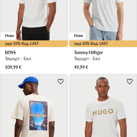
Нови
Нови
още 10% Код: LAST
още 10% Код: LAST
BOSS
Tommy Hilfiger
Тишърт · Бял
Тишърт · Бял
109,99
€
49,99
€