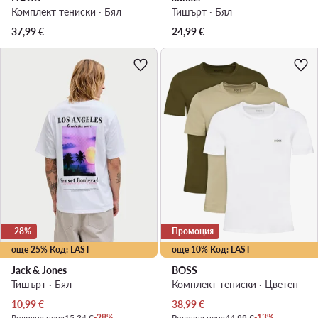
Комплект тениски · Бял
Тишърт · Бял
37,99
€
24,99
€
-28%
Промоция
още 25% Код: LAST
още 10% Код: LAST
Jack & Jones
BOSS
Тишърт · Бял
Комплект тениски · Цветен
Актуална цена
Актуална цена
10,99
€
38,99
€
Редовна цена
15,34 €
-28%
Редовна цена
44,99 €
-13%