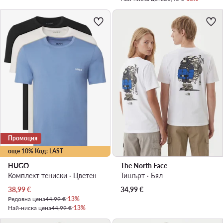
Промоция
още 10% Код: LAST
HUGO
The North Face
Комплект тениски · Цветен
Тишърт · Бял
Актуална цена
38,99
€
34,99
€
Редовна цена
44,99 €
-13%
Най-ниска цена
44,99 €
-13%