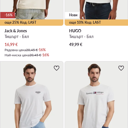
-16%
Нови
още 25% Код: LAST
още 10% Код: LAST
Jack & Jones
HUGO
Тишърт · Бял
Тишърт · Бял
Актуална цена
16,99
€
49,99
€
Редовна цена
20,45 €
-16%
Най-ниска цена
20,45 €
-16%