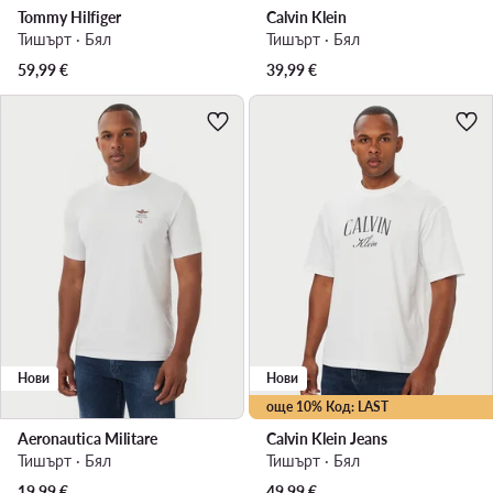
Tommy Hilfiger
Calvin Klein
Тишърт · Бял
Тишърт · Бял
59,99
€
39,99
€
Нови
Нови
още 10% Код: LAST
Aeronautica Militare
Calvin Klein Jeans
Тишърт · Бял
Тишърт · Бял
19,99
€
49,99
€