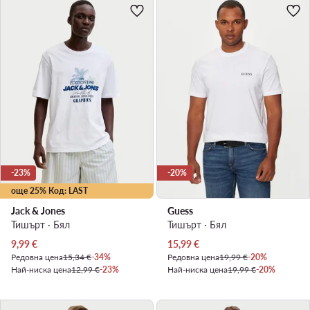
-23%
-20%
още 25% Код: LAST
Jack & Jones
Guess
Тишърт · Бял
Тишърт · Бял
Актуална цена
Актуална цена
9,99
€
15,99
€
Редовна цена
15,34 €
-34%
Редовна цена
19,99 €
-20%
Най-ниска цена
12,99 €
-23%
Най-ниска цена
19,99 €
-20%