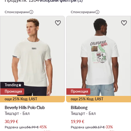
Спонсорирани
Спонсорирани
Trending
Промоция
Промоция
още 25% Код: LAST
още 25% Код: LAST
Beverly Hills Polo Club
Billabong
Тишърт · Бял
Тишърт · Бял
Актуална цена
Актуална цена
30,99
€
19,99
€
Редовна цена
56,99 €
-45%
Редовна цена
30,17 €
-33%