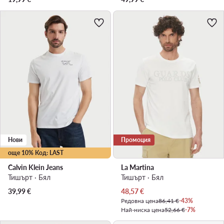
Нови
Промоция
още 10% Код: LAST
Calvin Klein Jeans
La Martina
Тишърт · Бял
Тишърт · Бял
Актуална цена
39,99
€
48,57
€
Редовна цена
86,41 €
-43%
Най-ниска цена
52,66 €
-7%