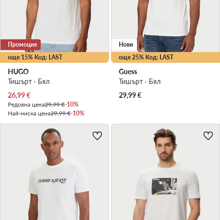
Промоция
Нови
още 15% Код: LAST
още 25% Код: LAST
HUGO
Guess
Тишърт · Бял
Тишърт · Бял
Актуална цена
26,99
€
29,99
€
Редовна цена
29,99 €
-10%
Най-ниска цена
29,99 €
-10%