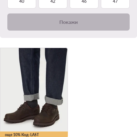
40
42
46
47
Покажи
още 10% Код: LAST