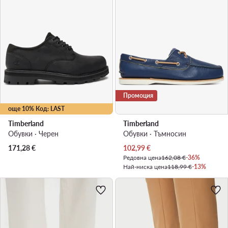
Промоция
още 10% Код: LAST
Timberland
Timberland
Обувки · Черен
Обувки · Тъмносин
Актуална цена
171,28
€
102,99
€
Редовна цена
162,08 €
-36%
Най-ниска цена
118,99 €
-13%