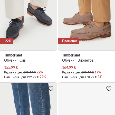
-22%
Промоция
Timberland
Timberland
Обувки · Сив
Обувки · Виолетов
Актуална цена
Актуална цена
155,99
€
164,99
€
Редовна цена
199,99 €
-22%
Редовна цена
199,99 €
-17%
Най-ниска цена
199,99 €
-22%
Най-ниска цена
170,99 €
-3%