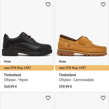
Нови
Нови
още 25% Код: LAST
още 25% Код: LAST
Timberland
Timberland
Обувки · Черен
Обувки · Светлокафяв
164,99
€
199,99
€