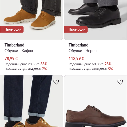
Промоция
Промоция
Timberland
Timberland
Обувки · Кафяв
Обувки · Черен
Актуална цена
Актуална цена
78,99
€
113,99
€
Редовна цена
128,33 €
-38%
Редовна цена
160,03 €
-28%
Най-ниска цена
84,99 €
-7%
Най-ниска цена
120,99 €
-5%