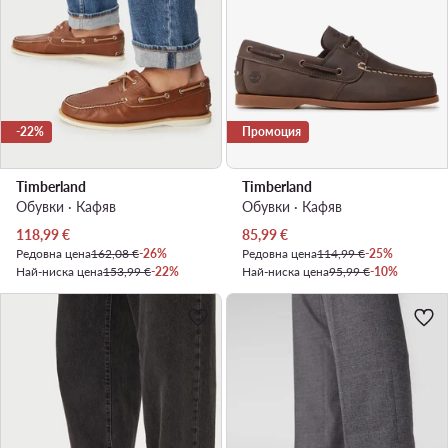
-22%
Промоция
Timberland
Timberland
Обувки · Кафяв
Обувки · Кафяв
Актуална цена
Актуална цена
118,99
€
85,99
€
Редовна цена
162,08 €
-26%
Редовна цена
114,99 €
-25%
Най-ниска цена
153,99 €
-22%
Най-ниска цена
95,99 €
-10%