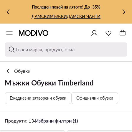
КЪМ ОСНОВНОТО СЪДЪРЖАНИЕ
КЪМ ТЪРСЕНЕ
Последен повей на лятото! До -35%
ДАМСКИ
МЪЖКИ
ДАМСКИ ЧАНТИ
Търси марка, продукт, стил
Обувки
Мъжки Обувки Timberland
Ежедневни затворени обувки
Официални обувки
Продукти: 13
·
Избрани филтри (1)