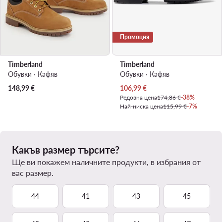
Промоция
Timberland
Timberland
Обувки · Кафяв
Обувки · Кафяв
Актуална цена
148,99
€
106,99
€
Редовна цена
174,86 €
-38%
Най-ниска цена
115,99 €
-7%
Какъв размер търсите?
Ще ви покажем наличните продукти, в избрания от
вас размер.
44
41
43
45