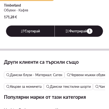
Timberland
Обувки · Кафяв
171,28
€
Сортирай
Филтрирай
1
Други клиенти са търсили също
Дамски блузи - Материал: Сатен
Червени мъжки обувки
Кецове за момичета
Дамски текстилни шорти
Чанти 
Популярни марки от тази категория