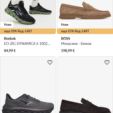
Нови
Нови
още 10% Код: LAST
още 25% Код: LAST
Reebok
BOSS
EO-ZIG DYNAMICA 6 100263919 · Маратонки за бягане
Мокасини · Бежов
84,99
€
198,99
€