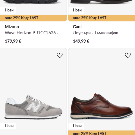
Нови
Нови
още 25% Код: LAST
още 25% Код: LAST
Mizuno
Gant
Wave Horizon 9 J1GC2626 · Маратонки за бягане
Лоуфъри · Тъмнокафяв
179,99
€
149,99
€
Нови
Нови
още 25% Код: LAST