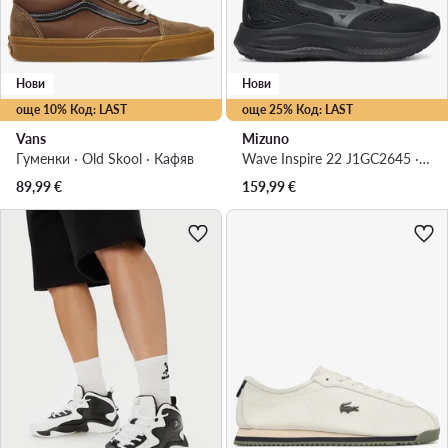
Нови
Нови
още 10% Код: LAST
още 25% Код: LAST
Vans
Mizuno
Гуменки · Old Skool · Кафяв
Wave Inspire 22 J1GC2645 · Маратонки за бягане
89,99
€
159,99
€