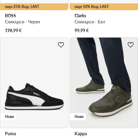
още 25% Код: LAST
още 10% Код: LAST
BOSS
Clarks
Сникърси · Черен
Сникърси · Бял
198,99
€
99,99
€
Нови
Нови
Puma
Kappa