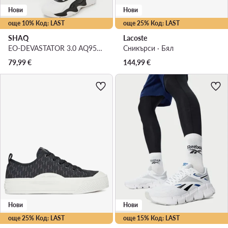
Нови
Нови
още 10% Код: LAST
още 25% Код: LAST
SHAQ
Lacoste
EO-DEVASTATOR 3.0 AQ95078M-BW · Обувки за баскетбол
Сникърси · Бял
79,99
€
144,99
€
Нови
Нови
още 25% Код: LAST
още 15% Код: LAST