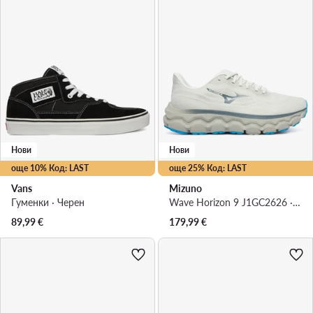
Нови
Нови
още 10% Код: LAST
още 25% Код: LAST
Vans
Mizuno
Гуменки · Черен
Wave Horizon 9 J1GC2626 · Маратонки за бягане
89,99
€
179,99
€