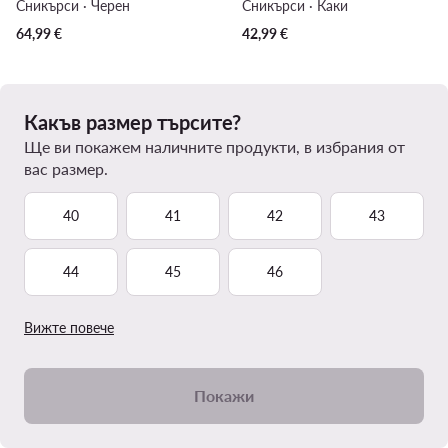
Сникърси · Черен
Сникърси · Каки
64,99
€
42,99
€
Какъв размер търсите?
Ще ви покажем наличните продукти, в избрания от
вас размер.
40
41
42
43
44
45
46
Вижте повече
Покажи