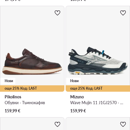
Нови
Нови
още 25% Код: LAST
още 25% Код: LAST
Pikolinos
Mizuno
Обувки · Тъмнокафяв
Wave Mujin 11 J1GJ2570 · Маратонки за бягане
159,99
€
159,99
€