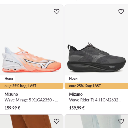
Нови
Нови
още 25% Код: LAST
още 25% Код: LAST
Mizuno
Mizuno
Wave Mirage 5 X1GA2350 · Обувки за зала
Wave Rider Tt 4 J1GM2632 · Маратонки за бягане
159,99
€
159,99
€