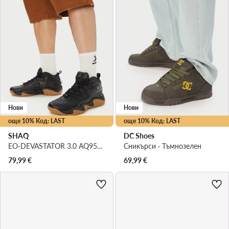
Нови
Нови
още 10% Код: LAST
още 10% Код: LAST
SHAQ
DC Shoes
EO-DEVASTATOR 3.0 AQ95078M-B · Обувки за баскетбол
Сникърси · Тъмнозелен
79,99
€
69,99
€