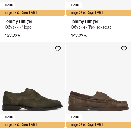
Нови
Нови
още 25% Код: LAST
още 25% Код: LAST
Tommy Hilfiger
Tommy Hilfiger
Обувки · Черен
Обувки · Тъмнокафяв
159,99
€
149,99
€
Нови
Нови
още 25% Код: LAST
още 25% Код: LAST