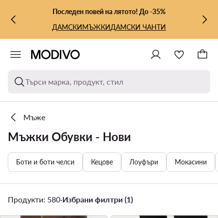
КЪМ ОСНОВНОТО СЪДЪРЖАНИЕ
КЪМ ТЪРСЕНЕ
Последен повей на лятото! До -35%
ДАМСКИ
МЪЖКИ
ДАМСКИ ЧАНТИ
Търси марка, продукт, стил
Мъже
Мъжки Обувки - Нови
Боти и боти челси
Кецове
Лоуфъри
Мокасини
Продукти: 580
·
Избрани филтри (1)