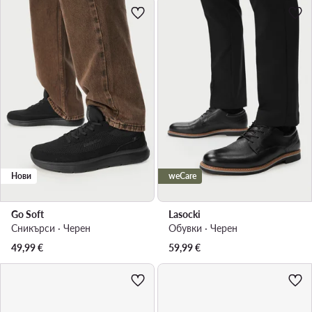
Нови
weCare
Go Soft
Lasocki
Сникърси · Черен
Обувки · Черен
49,99
€
59,99
€