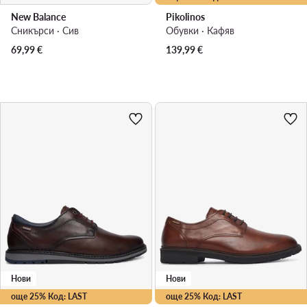
New Balance
Pikolinos
Сникърси · Сив
Обувки · Кафяв
69,99
€
139,99
€
Нови
Нови
още 25% Код: LAST
още 25% Код: LAST