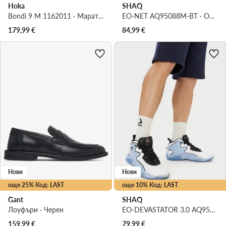
Hoka
SHAQ
Bondi 9 M 1162011 · Маратонки за бягане
EO-NET AQ95088M-BT · Обувки за баскетбол
179,99
€
84,99
€
Нови
Нови
още 25% Код: LAST
още 10% Код: LAST
Gant
SHAQ
Лоуфъри · Черен
EO-DEVASTATOR 3.0 AQ95078M-WL · Обувки за баскетбол
159,99
€
79,99
€