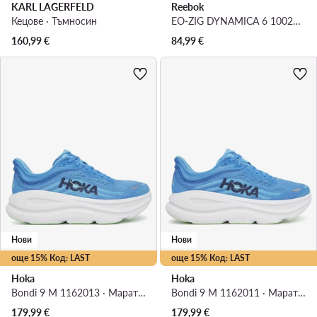
KARL LAGERFELD
Reebok
Кецове · Тъмносин
EO-ZIG DYNAMICA 6 100263918 · Маратонки за бягане
160,99
€
84,99
€
Нови
Нови
още 15% Код: LAST
още 15% Код: LAST
Hoka
Hoka
Bondi 9 M 1162013 · Маратонки за бягане
Bondi 9 M 1162011 · Маратонки за бягане
179,99
€
179,99
€