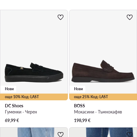
Нови
Нови
още 10% Код: LAST
още 25% Код: LAST
DC Shoes
BOSS
Гуменки · Черен
Мокасини · Тъмнокафяв
69,99
€
198,99
€