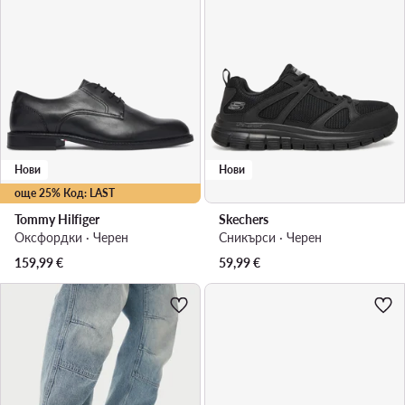
Нови
Нови
още 25% Код: LAST
Tommy Hilfiger
Skechers
Оксфордки · Черен
Сникърси · Черен
159,99
€
59,99
€