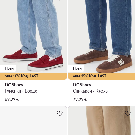
Нови
Нови
още 10% Код: LAST
още 15% Код: LAST
DC Shoes
DC Shoes
Гуменки · Бордо
Сникърси · Кафяв
69,99
€
79,99
€