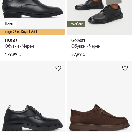
Нови
weCare
още 25% Код: LAST
HUGO
Go Soft
Обувки · Черен
Обувки · Черен
179,99
€
57,99
€