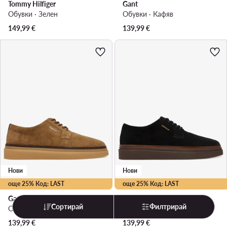
Tommy Hilfiger
Gant
Обувки · Зелен
Обувки · Кафяв
149,99
€
139,99
€
Нови
Нови
още 25% Код: LAST
още 25% Код: LAST
Gant
Gant
Сортирай
Филтрирай
Обувки · Кафяв
Обувки · Черен
139,99
€
139,99
€