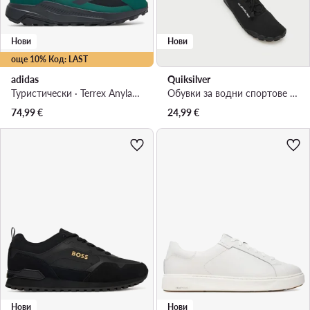
Нови
Нови
още 10% Код: LAST
adidas
Quiksilver
Туристически · Terrex Anylander Hiking Shoes KJ0865 · Черен
Обувки за водни спортове MP80-26009 Черен
74,99
€
24,99
€
Нови
Нови