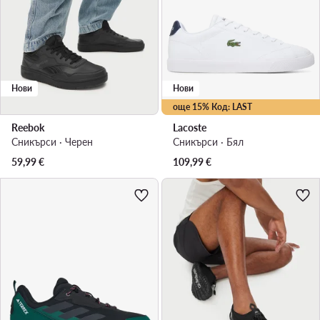
Нови
Нови
още 15% Код: LAST
Reebok
Lacoste
Сникърси · Черен
Сникърси · Бял
59,99
€
109,99
€