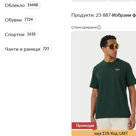
Облекло
Брой на продуктите:
14448
Продукти: 23 887
·
Избрани ф
Обувки
Брой на продуктите:
7724
Спонсорирани
Спортни
Брой на продуктите:
1618
Чанти и раници
Брой на продуктите:
721
Промоция
още 15% Код: LAST