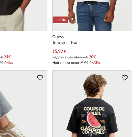
-20%
Guess
Тишърт · Бял
Актуална цена
15,99
€
 €
-24%
Редовна цена
19,99 €
-20%
99 €
-8%
Най-ниска цена
19,99 €
-20%