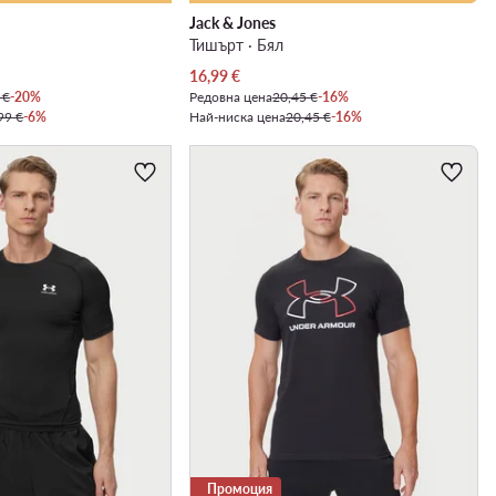
Jack & Jones
Тишърт · Бял
Актуална цена
16,99
€
 €
-20%
Редовна цена
20,45 €
-16%
99 €
-6%
Най-ниска цена
20,45 €
-16%
Промоция