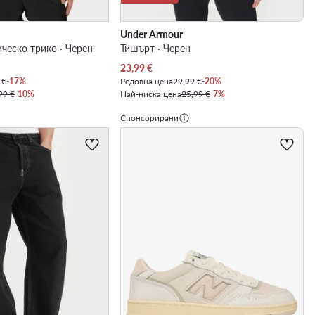
Under Armour
ическо трико · Черен
Тишърт · Черен
Актуална цена
23,99
€
 €
-17%
Редовна цена
29,99 €
-20%
99 €
-10%
Най-ниска цена
25,99 €
-7%
Спонсорирани