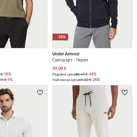
-28%
Under Armour
Суитшърт · Черен
Актуална цена
49,08
€
 €
-18%
Редовна цена
88,45 €
-44%
99 €
-9%
Най-ниска цена
69,02 €
-28%