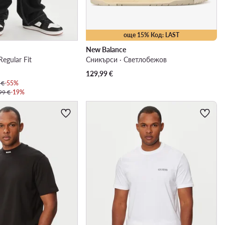
още 15% Код: LAST
New Balance
Regular Fit
Сникърси · Светлобежов
129,99
€
 €
-55%
99 €
-19%