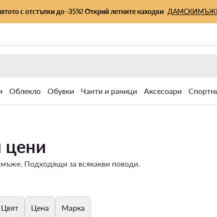
лятото с отстъпки до -35%! Открий летните находки
ДАМСКИ
МЪЖ
и
Облекло
Обувки
Чанти и раници
Аксесоари
Спортн
 цени
и мъже. Подходящи за всякакви поводи.
Цвят
Цена
Марка