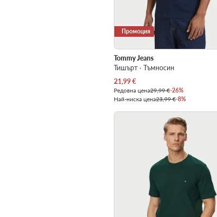
Промоция
Tommy Jeans
Тишърт · Тъмносин
Актуална цена
21,99
€
Редовна цена
29,99 €
-26%
Най-ниска цена
23,99 €
-8%