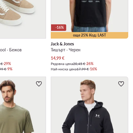
-16%
още 25% Код: LAST
Jack & Jones
ool · Бежов
Тишърт · Черен
Актуална цена
14,99
€
 €
-29%
Редовна цена
20,45 €
-26%
99 €
-9%
Най-ниска цена
17,99 €
-16%