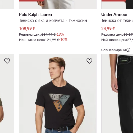
Polo Ralph Lauren
Under Armour
Тениска с яка и копчета · Тъмносин
Тениска от техн
Актуална цена
Актуална цена
108,99
€
24,99
€
Редовна цена
134,99 €
-19%
Редовна цена
30,17
Най-ниска цена
121,99 €
-10%
Най-ниска цена
27,
Спонсорирани