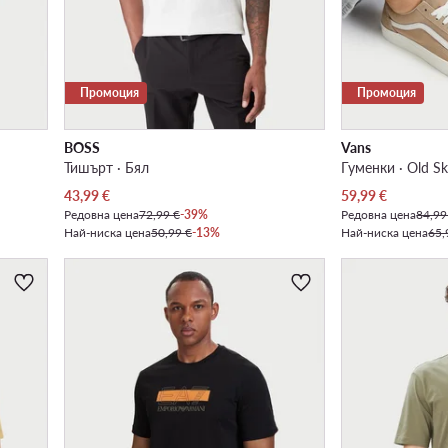
Промоция
Промоция
BOSS
Vans
Тишърт · Бял
Гуменки · Old Sk
Актуална цена
Актуална цена
43,99
€
59,99
€
Редовна цена
72,99 €
-39%
Редовна цена
84,99
Най-ниска цена
50,99 €
-13%
Най-ниска цена
65,