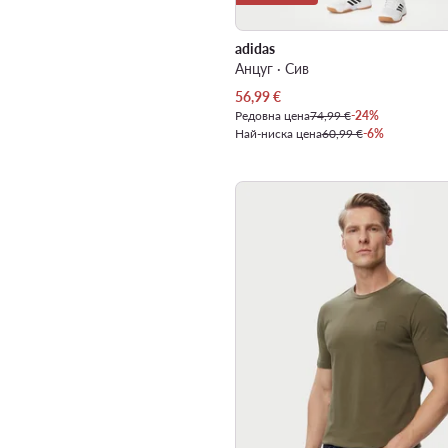
adidas
Анцуг · Сив
Актуална цена
56,99
€
Редовна цена
74,99 €
-24%
Най-ниска цена
60,99 €
-6%