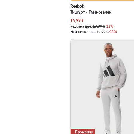
Reebok
Тишърт · Тъмнозелен
Актуална цена
15,99
€
Редовна цена
17,99 €
-11%
Най-ниска цена
17,99 €
-11%
Промоция