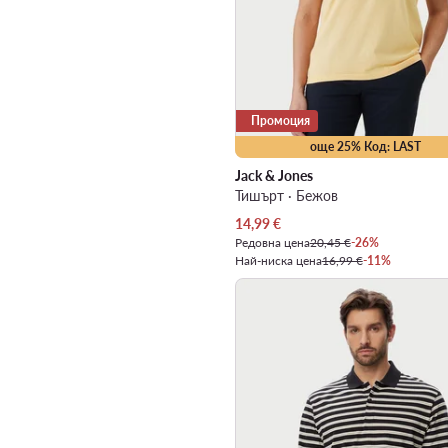
Промоция
още 25% Код: LAST
Jack & Jones
Тишърт · Бежов
Актуална цена
14,99
€
Редовна цена
20,45 €
-26%
Най-ниска цена
16,99 €
-11%