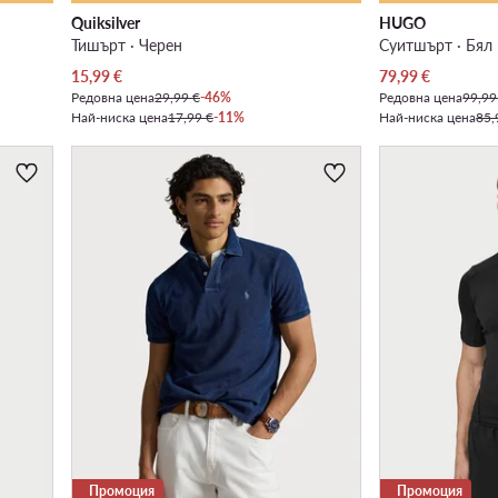
Quiksilver
HUGO
Тишърт · Черен
Суитшърт · Бял
Актуална цена
Актуална цена
15,99
€
79,99
€
Редовна цена
29,99 €
-46%
Редовна цена
99,99
Най-ниска цена
17,99 €
-11%
Най-ниска цена
85,
Промоция
Промоция