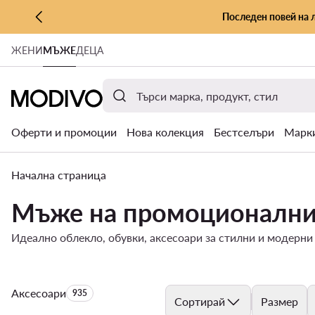
Последен повей на 
КЪМ ОСНОВНОТО СЪДЪРЖАНИЕ
ЖЕНИ
МЪЖЕ
ДЕЦА
КЪМ ТЪРСЕНЕ
Оферти и промоции
Нова колекция
Бестселъри
Марк
Начална страница
Мъже на промоционални
Идеално облекло, обувки, аксесоари за стилни и модерн
Аксесоари
Брой на продуктите:
935
Сортирай
Размер