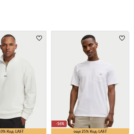
-16%
10% Код: LAST
още 25% Код: LAST