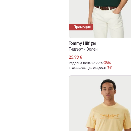
Промоция
Tommy Hilfiger
Тишърт · Зелен
Актуална цена
25,99
€
Редовна цена
39,99 €
-35%
Най-ниска цена
27,99 €
-7%