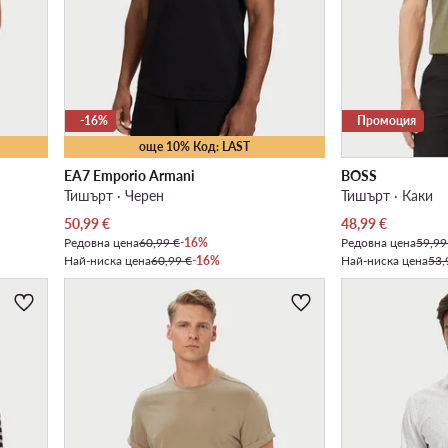
-16%
Промоция
още 10% Код: LAST
EA7 Emporio Armani
BOSS
Тишърт · Черен
Тишърт · Каки
Актуална цена
Актуална цена
50,99
€
48,99
€
Редовна цена
60,99 €
-16%
Редовна цена
59,99
Най-ниска цена
60,99 €
-16%
Най-ниска цена
53,