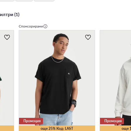
илтри (1)
Спонсорирани
Промоция
Промоция
още 25% Код: LAST
още 