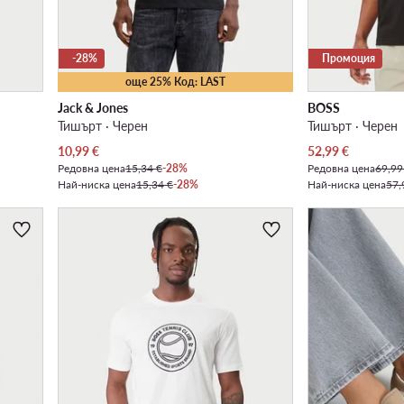
-28%
Промоция
още 25% Код: LAST
Jack & Jones
BOSS
Тишърт · Черен
Тишърт · Черен
Актуална цена
Актуална цена
10,99
€
52,99
€
Редовна цена
15,34 €
-28%
Редовна цена
69,99
Най-ниска цена
15,34 €
-28%
Най-ниска цена
57,