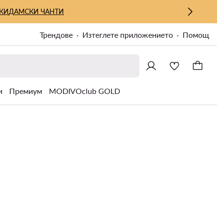
КИ
ДАМСКИ ЧАНТИ
Трендове
Изтеглете приложението
Помощ
и
Премиум
MODIVOclub GOLD