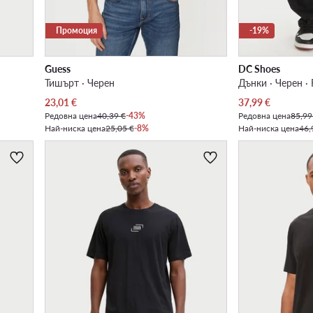
Промоция
-19%
Guess
DC Shoes
Тишърт · Черен
Дънки · Черен · 
Актуална цена
Актуална цена
23,01
€
37,99
€
Редовна цена
40,39 €
-43%
Редовна цена
85,99
Най-ниска цена
25,05 €
-8%
Най-ниска цена
46,