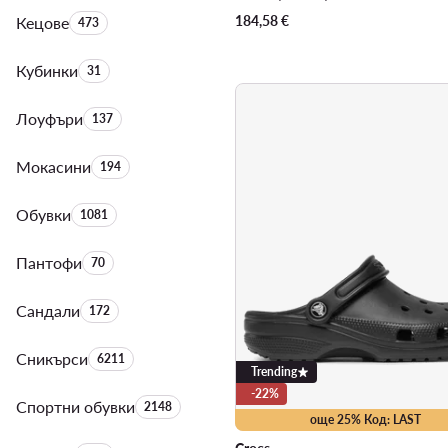
184,58
€
Кецове
Брой на продуктите:
473
Кубинки
Брой на продуктите:
31
Лоуфъри
Брой на продуктите:
137
Мокасини
Брой на продуктите:
194
Обувки
Брой на продуктите:
1081
Пантофи
Брой на продуктите:
70
Сандали
Брой на продуктите:
172
Сникърси
Брой на продуктите:
6211
Trending
-22%
Спортни обувки
Брой на продуктите:
2148
още 25% Код: LAST