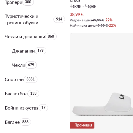
Crocs
Трапери
Брой на продуктите:
300
Чехли · Черен
Актуална цена
38,99
€
Туристически и
Брой на продуктите:
914
Редовна цена
49,99 €
-22%
трекинг обувки
Най-ниска цена
49,99 €
-22%
Чехли и джапанки
Брой на продуктите:
860
Джапанки
Брой на продуктите:
179
Чехли
Брой на продуктите:
679
Спортни
Брой на продуктите:
3351
Баскетбол
Брой на продуктите:
133
Бойни изкуства
Брой на продуктите:
17
Бягане
Брой на продуктите:
886
Промоция