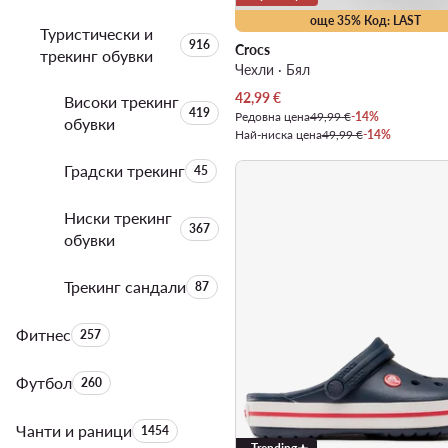
още 35% Код: LAST
Туристически и
Брой на продуктите:
916
Crocs
трекинг обувки
Чехли · Бял
Актуална цена
42,99
€
Високи трекинг
Брой на продуктите:
419
Редовна цена
49,99 €
-14%
обувки
Най-ниска цена
49,99 €
-14%
Градски трекинг
Брой на продуктите:
45
Ниски трекинг
Брой на продуктите:
367
обувки
Трекинг сандали
Брой на продуктите:
87
Фитнес
Брой на продуктите:
257
Футбол
Брой на продуктите:
260
Чанти и раници
Брой на продуктите:
1454