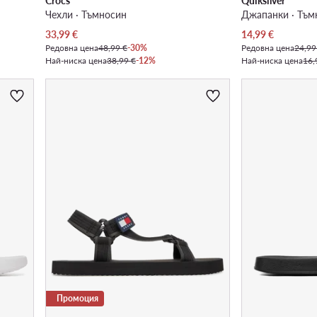
Crocs
Quiksilver
Чехли · Тъмносин
Джапанки · Тъм
Актуална цена
Актуална цена
33,99
€
14,99
€
Редовна цена
48,99 €
-30%
Редовна цена
24,99
Най-ниска цена
38,99 €
-12%
Най-ниска цена
16,
Промоция