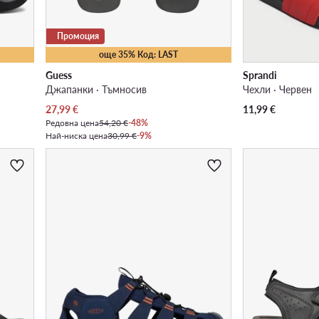
Промоция
още 35% Код: LAST
Guess
Sprandi
Джапанки · Тъмносив
Чехли · Червен
Актуална цена
27,99
€
11,99
€
Редовна цена
54,20 €
-48%
Най-ниска цена
30,99 €
-9%