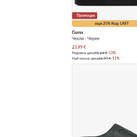
Промоция
още 25% Код: LAST
Guess
Чехли · Черен
Актуална цена
23,99
€
Редовна цена
51,64 €
-53%
Най-ниска цена
26,99 €
-11%