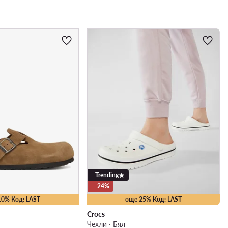
Trending
-24%
10% Код: LAST
още 25% Код: LAST
Crocs
Чехли · Бял