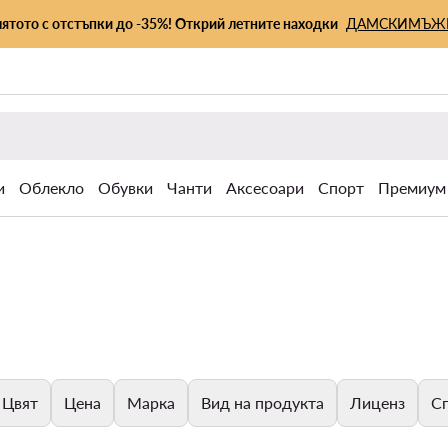
лятото с отстъпки до -35%! Открий летните находки
ДАМСКИ
МЪЖ
и
Облекло
Обувки
Чанти
Аксесоари
Спорт
Премиум
Цвят
Цена
Марка
Вид на продукта
Лиценз
С