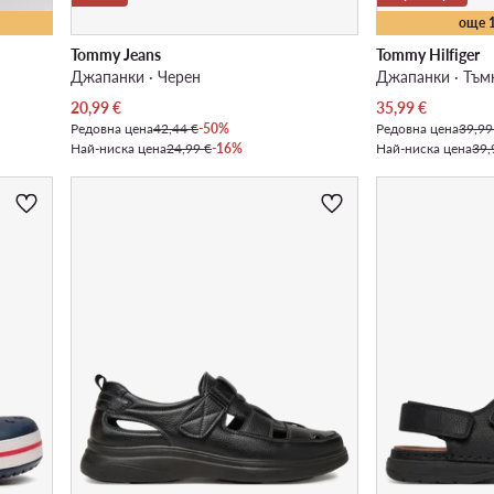
още 
Tommy Jeans
Tommy Hilfiger
Джапанки · Черен
Джапанки · Тъм
Актуална цена
Актуална цена
20,99
€
35,99
€
Редовна цена
42,44 €
-50%
Редовна цена
39,99
Най-ниска цена
24,99 €
-16%
Най-ниска цена
39,