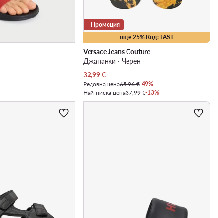
Промоция
още 25% Код: LAST
Versace Jeans Couture
Джапанки · Черен
Актуална цена
32,99
€
Редовна цена
65,96 €
-49%
Най-ниска цена
37,99 €
-13%