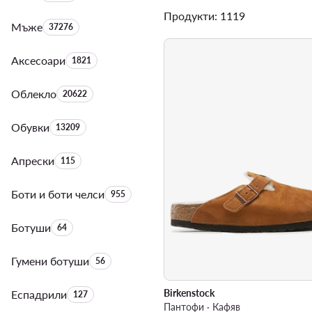
Продукти: 1119
Мъже
Брой на продуктите:
37276
Аксесоари
Брой на продуктите:
1821
Облекло
Брой на продуктите:
20622
Обувки
Брой на продуктите:
13209
Апрески
Брой на продуктите:
115
Боти и боти челси
Брой на продуктите:
955
Ботуши
Брой на продуктите:
64
Гумени ботуши
Брой на продуктите:
56
Birkenstock
Еспадрили
Брой на продуктите:
127
Пантофи · Кафяв