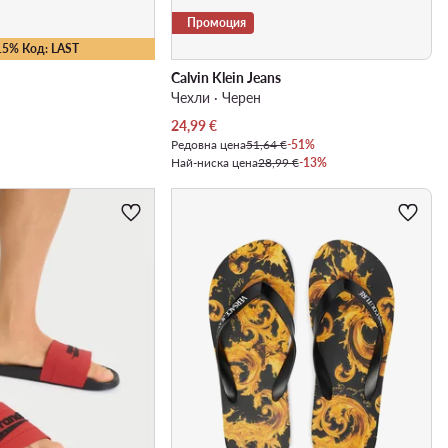
Промоция
15% Код: LAST
Calvin Klein Jeans
н
Чехли · Черен
Актуална цена
24,99
€
Редовна цена
51,64 €
-51%
Най-ниска цена
28,99 €
-13%