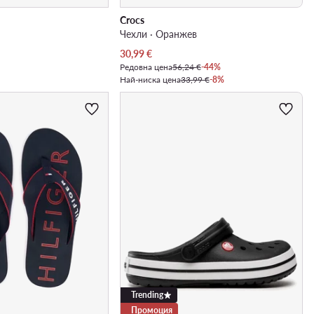
Crocs
Чехли · Оранжев
Актуална цена
30,99
€
Редовна цена
56,24 €
-44%
Най-ниска цена
33,99 €
-8%
Trending
Промоция