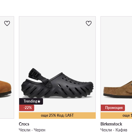
Trending
-22%
Промоция
още 25% Код: LAST
още 
Crocs
Birkenstock
Чехли · Черен
Чехли · Кафяв