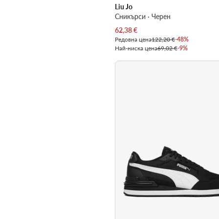
Liu Jo
Сникърси · Черен
Актуална цена
62,38
€
Редовна цена
122,20 €
-48%
Най-ниска цена
69,02 €
-9%