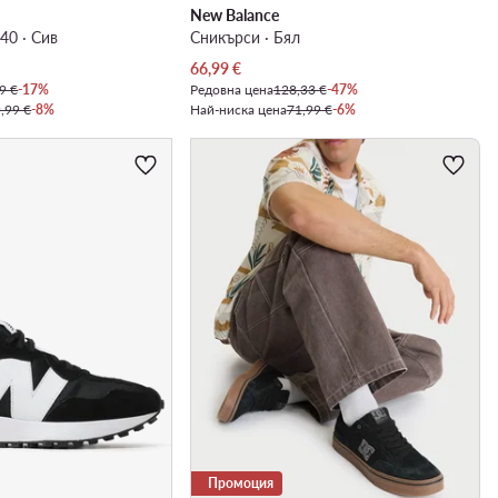
New Balance
40 · Сив
Сникърси · Бял
Актуална цена
66,99
€
9 €
-17%
Редовна цена
128,33 €
-47%
,99 €
-8%
Най-ниска цена
71,99 €
-6%
Промоция