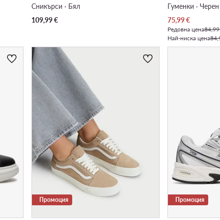
Сникърси · Бял
Гуменки · Черен
Актуална цена
109,99
€
75,99
€
Редовна цена
84,99
Най-ниска цена
84,
Промоция
Промоция