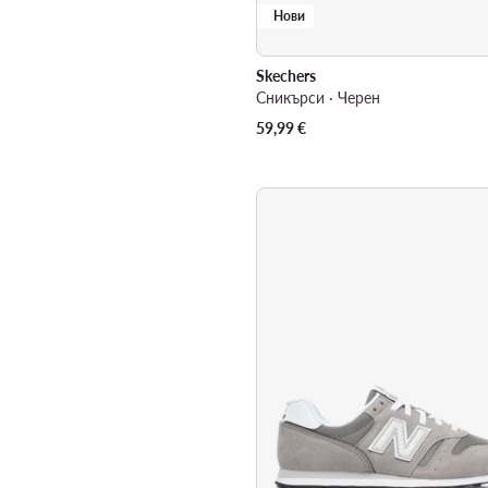
Нови
Skechers
Сникърси · Черен
59,99
€