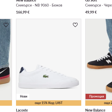
New Balance
Go Soft
Сникърси · NB 9060 · Бежов
Сникърси · Чер
166,99
€
49,99
€
Нови
Промоция
още 15% Код: LAST
още 
Lacoste
New Balance