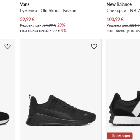
Vans
New Balance
Гуменки · Old Skool · Бежов
Сникърси · NB 7
Актуална цена
Актуална цена
59,99
€
100,99
€
Редовна цена
84,99 €
-29%
Редовна цена
121,9
Най-ниска цена
65,99 €
-9%
Най-ниска цена
109
Промоция