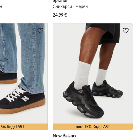
Sprandi
ен
Сникърси · Черен
24,99
€
25% Код: LAST
още 15% Код: LAST
New Balance