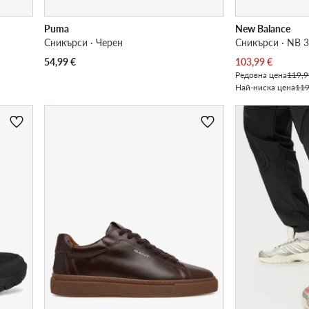
Puma
New Balance
Сникърси · Черен
Сникърси · NB 3
Актуална цена
54,99
€
103,99
€
Редовна цена
119,9
Най-ниска цена
119