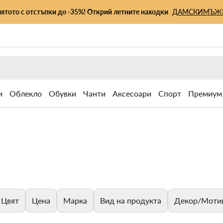
лятото с отстъпки до -35%! Открий летните находки
ДАМСКИ
МЪЖ
и
Облекло
Обувки
Чанти
Аксесоари
Спорт
Премиум
Цвят
Цена
Марка
Вид на продукта
Декор/Моти