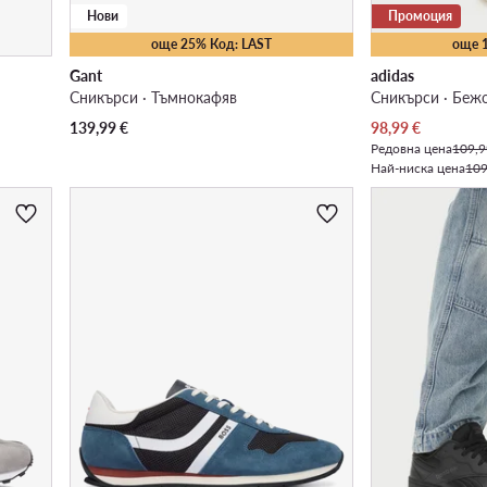
Нови
Промоция
още 25% Код: LAST
още 
Gant
adidas
Сникърси · Тъмнокафяв
Сникърси · Беж
Актуална цена
139,99
€
98,99
€
Редовна цена
109,9
Най-ниска цена
109