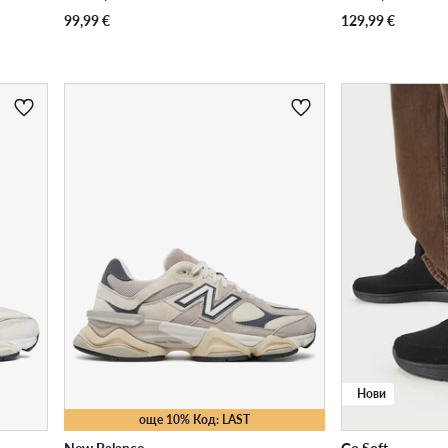
99,99
€
129,99
€
Нови
още 10% Код: LAST