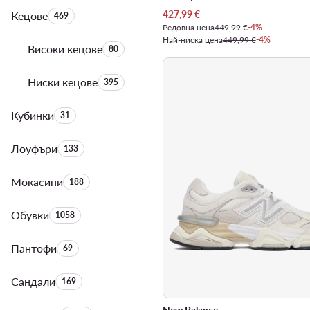
Актуална цена
427,99
€
Кецове
Брой на продуктите:
469
Редовна цена
449,99 €
-4%
Най-ниска цена
449,99 €
-4%
Високи кецове
Брой на продуктите:
80
Ниски кецове
Брой на продуктите:
395
Кубинки
Брой на продуктите:
31
Лоуфъри
Брой на продуктите:
133
Мокасини
Брой на продуктите:
188
Обувки
Брой на продуктите:
1058
Пантофи
Брой на продуктите:
69
Сандали
Брой на продуктите:
169