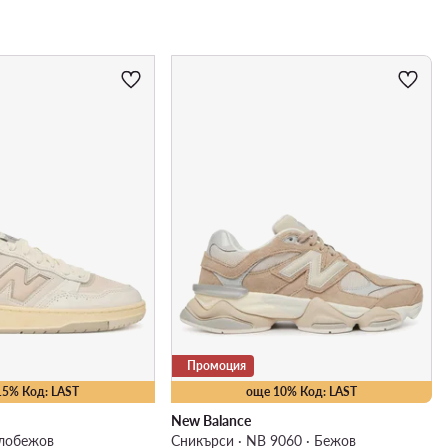
Промоция
15% Код: LAST
още 10% Код: LAST
New Balance
тлобежов
Сникърси · NB 9060 · Бежов