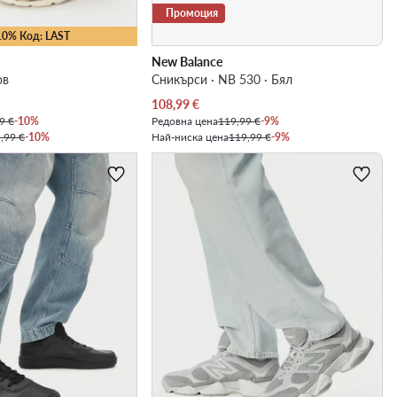
Промоция
10% Код: LAST
New Balance
ов
Сникърси · NB 530 · Бял
Актуална цена
108,99
€
9 €
-10%
Редовна цена
119,99 €
-9%
,99 €
-10%
Най-ниска цена
119,99 €
-9%