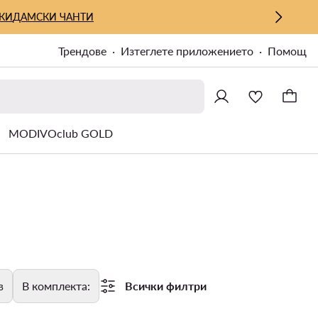
КИ
ДАМСКИ ЧАНТИ
Трендове
Изтеглете приложението
Помощ
MODIVOclub GOLD
в
В комплекта:
Всички филтри