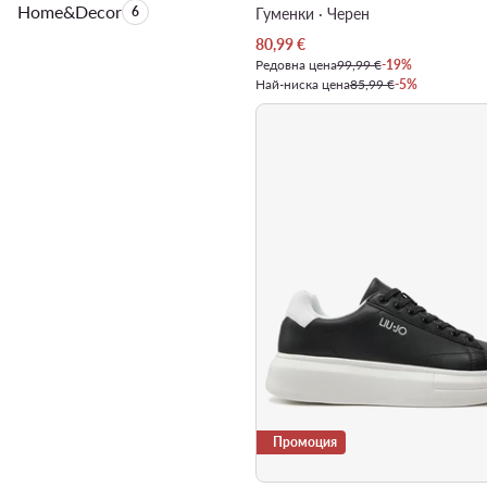
Home&Decor
Брой на продуктите:
6
Гуменки · Черен
Актуална цена
80,99
€
Редовна цена
99,99 €
-19%
Най-ниска цена
85,99 €
-5%
Промоция