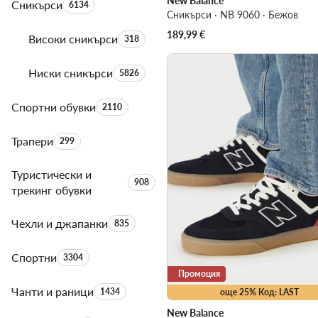
New Balance
Сникърси
Брой на продуктите:
6134
Сникърси · NB 9060 · Бежов
189,99
€
Високи сникърси
Брой на продуктите:
318
Ниски сникърси
Брой на продуктите:
5826
Спортни обувки
Брой на продуктите:
2110
Трапери
Брой на продуктите:
299
Туристически и
Брой на продуктите:
908
трекинг обувки
Чехли и джапанки
Брой на продуктите:
835
Спортни
Брой на продуктите:
3304
Промоция
Чанти и раници
Брой на продуктите:
1434
още 25% Код: LAST
New Balance