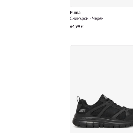
Puma
Сникърси · Черен
64,99
€