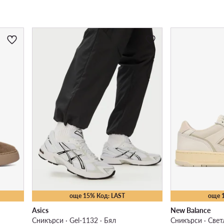
още 15% Код: LAST
още 
Asics
New Balance
Сникърси · Gel-1132 · Бял
Сникърси · Све