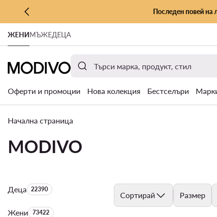
Последен повей на 
КЪМ ОСНОВНОТО СЪДЪРЖАНИЕ
ЖЕНИ
МЪЖЕ
ДЕЦА
КЪМ ТЪРСЕНЕ
Оферти и промоции
Нова колекция
Бестселъри
Марк
Начална страница
MODIVO
Деца
Брой на продуктите:
22390
Сортирай
Размер
Жени
Брой на продуктите:
73422