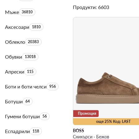
Продукти: 6603
Мъже
Брой на продуктите:
36810
Аксесоари
Брой на продуктите:
1810
Облекло
Брой на продуктите:
20383
Обувки
Брой на продуктите:
13018
Апрески
Брой на продуктите:
115
Боти и боти челси
Брой на продуктите:
956
Ботуши
Брой на продуктите:
64
Промоция
Гумени ботуши
Брой на продуктите:
56
още 25% Код: LAST
BOSS
Еспадрили
Брой на продуктите:
118
Сникърси · Бежов