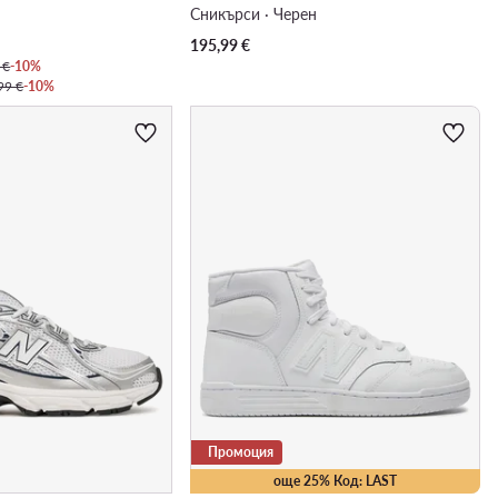
Сникърси · Черен
195,99
€
 €
-10%
99 €
-10%
Промоция
още 25% Код: LAST