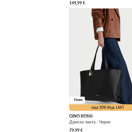
149,99
€
Нови
още 10% Код: LAST
GINO ROSSI
Дамска чанта · Черен
79,99
€