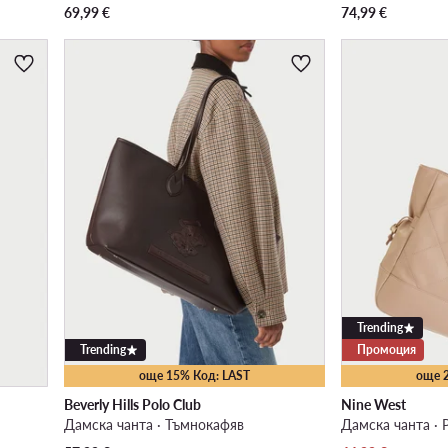
69,99
€
74,99
€
Trending
Trending
Промоция
още 15% Код: LAST
още 
Beverly Hills Polo Club
Nine West
Дамска чанта · Тъмнокафяв
Дамска чанта · 