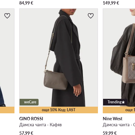
84,99
€
149,99
€
weCare
Trending
още 10% Код: LAST
още 
GINO ROSSI
Nine West
Дамска чанта · Кафяв
Дамска чанта · 
57,99
€
59,99
€