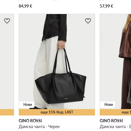
84,99
€
57,99
€
Нови
Нови
още 15% Код: LAST
още 
GINO ROSSI
GINO ROSSI
Дамска чанта · Черен
Дамска чанта ·