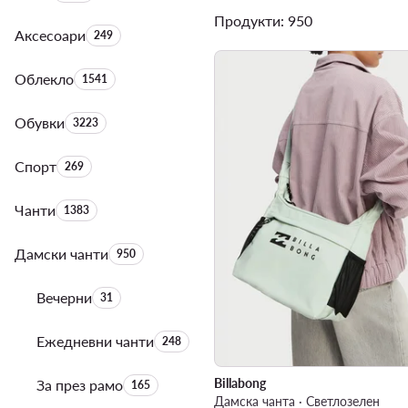
Продукти: 950
Аксесоари
Брой на продуктите:
249
Облекло
Брой на продуктите:
1541
Обувки
Брой на продуктите:
3223
Спорт
Брой на продуктите:
269
Чанти
Брой на продуктите:
1383
Дамски чанти
Брой на продуктите:
950
Вечерни
Брой на продуктите:
31
Ежедневни чанти
Брой на продуктите:
248
Billabong
За през рамо
Брой на продуктите:
165
Дамска чанта · Светлозелен