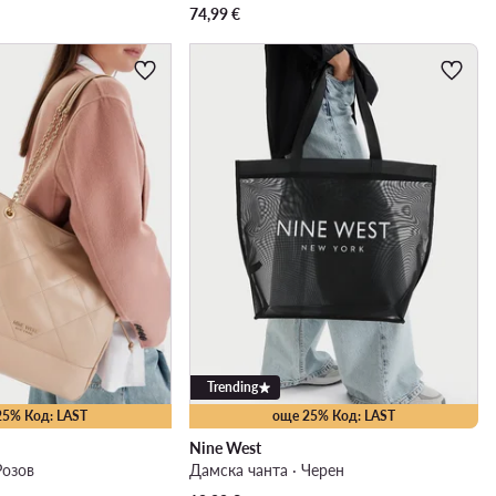
74,99
€
Trending
25% Код: LAST
още 25% Код: LAST
Nine West
Розов
Дамска чанта · Черен