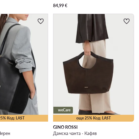
84,99
€
weCare
25% Код: LAST
още 25% Код: LAST
GINO ROSSI
Черен
Дамска чанта · Кафяв