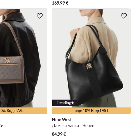
169,99
€
Trending
10% Код: LAST
още 10% Код: LAST
Nine West
Сив
Дамска чанта · Черен
84,99
€