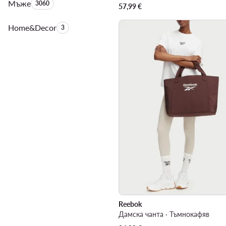
Мъже
Брой на продуктите:
3060
57,99
€
Home&Decor
Брой на продуктите:
3
Reebok
Дамска чанта · Тъмнокафяв