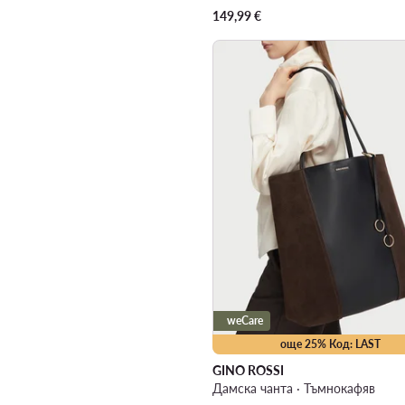
149,99
€
weCare
още 25% Код: LAST
GINO ROSSI
Дамска чанта · Тъмнокафяв