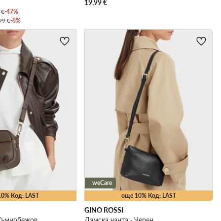
19,99
€
 €
-47%
99 €
-8%
weCare
10% Код: LAST
още 10% Код: LAST
GINO ROSSI
 Тъмнобежов
Дамска чанта · Черен