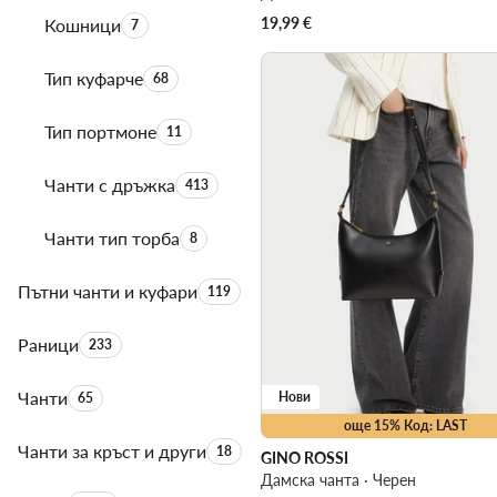
19,99
€
Кошници
Брой на продуктите:
7
Тип куфарче
Брой на продуктите:
68
Тип портмоне
Брой на продуктите:
11
Чанти с дръжка
Брой на продуктите:
413
Чанти тип торба
Брой на продуктите:
8
Пътни чанти и куфари
Брой на продуктите:
119
Раници
Брой на продуктите:
233
Чанти
Брой на продуктите:
Нови
65
още 15% Код: LAST
Чанти за кръст и други
Брой на продуктите:
18
GINO ROSSI
Дамска чанта · Черен