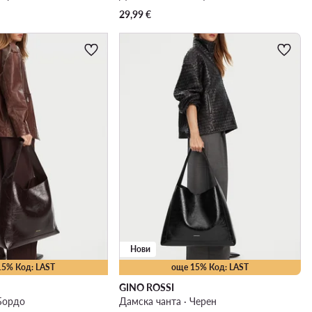
29,99
€
Нови
15% Код: LAST
още 15% Код: LAST
GINO ROSSI
 Бордо
Дамска чанта · Черен