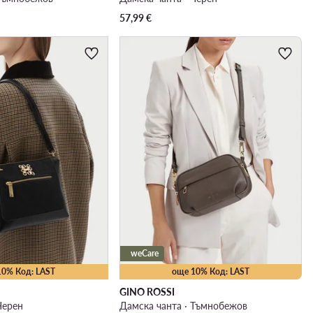
57,99
€
weCare
10% Код: LAST
още 10% Код: LAST
GINO ROSSI
Черен
Дамска чанта · Тъмнобежов