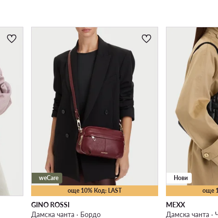
weCare
Нови
още 10% Код: LAST
още 
GINO ROSSI
MEXX
Дамска чанта · Бордо
Дамска чанта · 