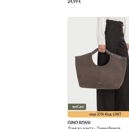
24,99
€
weCare
още 25% Код: LAST
GINO ROSSI
Дамска чанта · Тъмнобежов