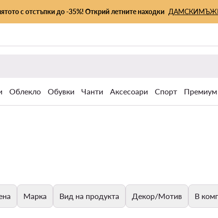
лятото с отстъпки до -35%! Открий летните находки
ДАМСКИ
МЪЖ
и
Облекло
Обувки
Чанти
Аксесоари
Спорт
Премиум
ена
Марка
Вид на продукта
Декор/Мотив
В комп