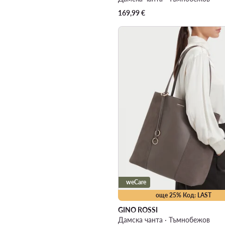
169,99
€
weCare
още 25% Код: LAST
GINO ROSSI
Дамска чанта · Тъмнобежов