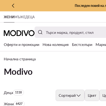
Последен повей на 
КЪМ ОСНОВНОТО СЪДЪРЖАНИЕ
ЖЕНИ
МЪЖЕ
ДЕЦА
КЪМ ТЪРСЕНЕ
Оферти и промоции
Нова колекция
Бестселъри
Марк
Начална страница
Modivo
Деца
Брой на продуктите:
1118
Сортирай
Цвят
Ц
Жени
Брой на продуктите:
6427