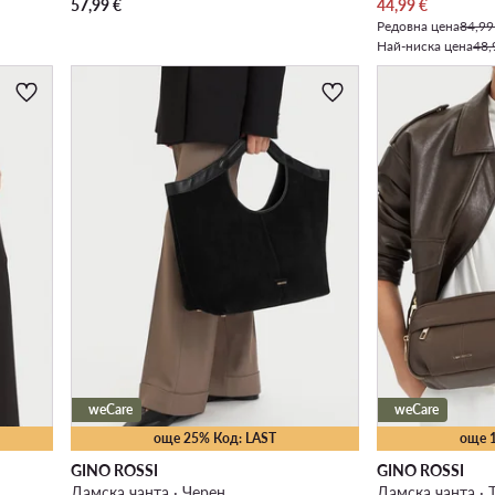
Актуална цена
57,99
€
44,99
€
Редовна цена
84,99
Най-ниска цена
48,
weCare
weCare
още 25% Код: LAST
още 
GINO ROSSI
GINO ROSSI
Дамска чанта · Черен
Дамска чанта ·