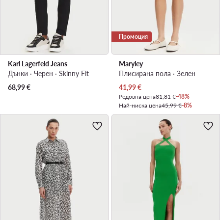
Промоция
Karl Lagerfeld Jeans
Maryley
Дънки · Черен · Skinny Fit
Плисирана пола · Зелен
Актуална цена
68,99
€
41,99
€
Редовна цена
81,81 €
-48%
Най-ниска цена
45,99 €
-8%