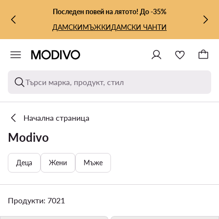
КЪМ ОСНОВНОТО СЪДЪРЖАНИЕ
КЪМ ТЪРСЕНЕ
Последен повей на лятото! До -35%
ДАМСКИ
МЪЖКИ
ДАМСКИ ЧАНТИ
Търси марка, продукт, стил
Начална страница
Modivo
Деца
Жени
Мъже
Продукти: 7021