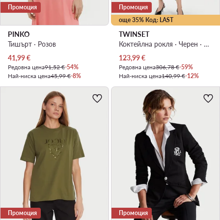
Промоция
Промоция
още 35% Код: LAST
PINKO
TWINSET
Тишърт · Розов
Коктейлна рокля · Черен · Миди
Актуална цена
Актуална цена
41,99
€
123,99
€
Редовна цена
91,52 €
-54%
Редовна цена
306,78 €
-59%
Най-ниска цена
45,99 €
-8%
Най-ниска цена
140,99 €
-12%
Промоция
Промоция