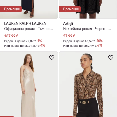
Промоция
Промоция
LAUREN RALPH LAUREN
Artigli
Официална рокля · Тъмносин · Макси
Коктейлна рокля · Черен · Мини
Актуална цена
Актуална цена
187,99
€
57,99
€
Редовна цена
197,87 €
-4%
Редовна цена
116,57 €
-50%
Най-ниска цена
197,87 €
-4%
Най-ниска цена
62,99 €
-7%