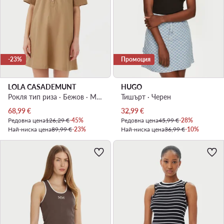
-23%
Промоция
LOLA CASADEMUNT
HUGO
Рокля тип риза · Бежов · Мини
Тишърт · Черен
Актуална цена
Актуална цена
68,99
€
32,99
€
Редовна цена
126,29 €
-45%
Редовна цена
45,99 €
-28%
Най-ниска цена
89,99 €
-23%
Най-ниска цена
36,99 €
-10%