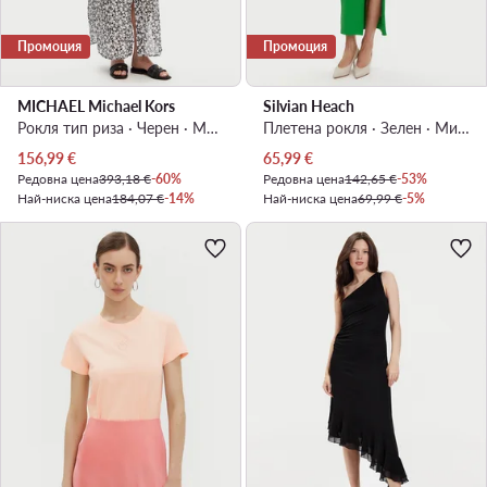
Промоция
Промоция
MICHAEL Michael Kors
Silvian Heach
Рокля тип риза · Черен · Макси
Плетена рокля · Зелен · Миди
Актуална цена
Актуална цена
156,99
€
65,99
€
Редовна цена
393,18 €
-60%
Редовна цена
142,65 €
-53%
Най-ниска цена
184,07 €
-14%
Най-ниска цена
69,99 €
-5%