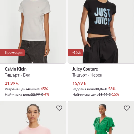
Промоция
-15%
Calvin Klein
Juicy Couture
Тишърт · Бял
Тишърт · Черен
Актуална цена
Актуална цена
21,99
€
15,99
€
Редовна цена
40,39 €
-45%
Редовна цена
38,86 €
-58%
Най-ниска цена
22,99 €
-4%
Най-ниска цена
18,99 €
-15%