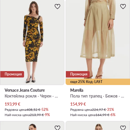
Промоция
Промоция
още 25% Код: LAST
Versace Jeans Couture
Marella
Коктейлна рокля · Черен · Миди
Пола тип трапец · Бежов · Миди
Актуална цена
Актуална цена
193,99
€
154,99
€
Редовна цена
408,52 €
-52%
Редовна цена
224,97 €
-31%
Най-ниска цена
213,99 €
-9%
Най-ниска цена
164,99 €
-6%