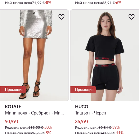
Най-ниска цена
71,99 €
-8%
Най-ниска цена
63,91 €
-6%
Промоция
Промоция
ROTATE
HUGO
Мини пола · Сребрист · Мини
Тишърт · Черен
Актуална цена
Актуална цена
90,99
€
36,99
€
Редовна цена
183,55 €
-50%
Редовна цена
60,84 €
-39%
Най-ниска цена
96,63 €
-5%
Най-ниска цена
41,99 €
-11%