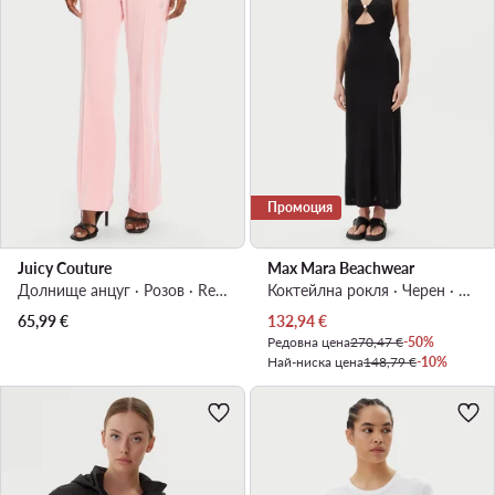
Промоция
Juicy Couture
Max Mara Beachwear
Долнище анцуг · Розов · Regular Fit
Коктейлна рокля · Черен · Миди
Актуална цена
65,99
€
132,94
€
Редовна цена
270,47 €
-50%
Най-ниска цена
148,79 €
-10%