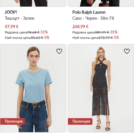
JOOP!
Polo Ralph Lauren
Тишърт · Зелен
Сако · Черен · Slim Fit
Актуална цена
Актуална цена
47,99
€
268,99
€
Редовна цена
98,68 €
-51%
Редовна цена
389,99 €
-31%
Най-ниска цена
50,62 €
-5%
Най-ниска цена
273,99 €
-1%
Промоция
Промоция