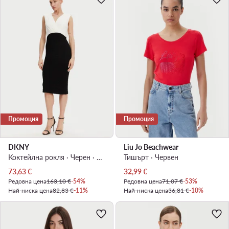
Промоция
Промоция
DKNY
Liu Jo Beachwear
Коктейлна рокля · Черен · Миди
Тишърт · Червен
Актуална цена
Актуална цена
73,63
€
32,99
€
Редовна цена
163,10 €
-54%
Редовна цена
71,07 €
-53%
Най-ниска цена
82,83 €
-11%
Най-ниска цена
36,81 €
-10%