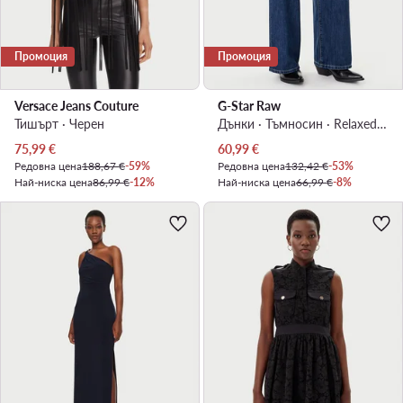
Промоция
Промоция
Versace Jeans Couture
G-Star Raw
Тишърт · Черен
Дънки · Тъмносин · Relaxed Fit
Актуална цена
Актуална цена
75,99
€
60,99
€
Редовна цена
188,67 €
-59%
Редовна цена
132,42 €
-53%
Най-ниска цена
86,99 €
-12%
Най-ниска цена
66,99 €
-8%