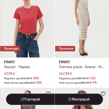
Промоция
Промоция
PINKO
PINKO
Тишърт · Червен
Плетена рокля · Бежов · Миди
Актуална цена
Актуална цена
37,99
€
167,99
€
Редовна цена
91,52 €
-58%
Редовна цена
357,39 €
-52%
Най-ниска цена
42,44 €
-10%
Най-ниска цена
185,99 €
-9%
Сортирай
Филтрирай