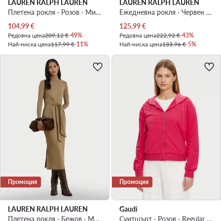
LAUREN RALPH LAUREN
LAUREN RALPH LAUREN
Плетена рокля · Розов · Миди
Ежедневна рокля · Червен · Миди
Актуална цена
Актуална цена
104,99
€
125,99
€
Редовна цена
209,12 €
-49%
Редовна цена
222,92 €
-43%
Най-ниска цена
117,99 €
-11%
Най-ниска цена
133,96 €
-5%
Промоция
Промоция
LAUREN RALPH LAUREN
Gaudi
Плетена рокля · Бежов · Миди
Суитшърт · Розов · Regular Fit