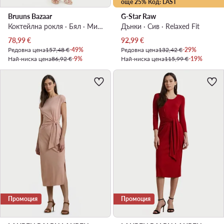
още 25% Код: LAST
Bruuns Bazaar
G-Star Raw
Коктейлна рокля · Бял · Миди
Дънки · Сив · Relaxed Fit
Актуална цена
Актуална цена
78,99
€
92,99
€
Редовна цена
157,48 €
-49%
Редовна цена
132,42 €
-29%
Най-ниска цена
86,92 €
-9%
Най-ниска цена
115,99 €
-19%
Промоция
Промоция