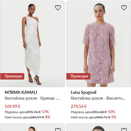
Промоция
Промоция
NORMA KAMALI
Luisa Spagnoli
Коктейлна рокля · Кремав · Миди, Асиметрична
Коктейлна рокля · Виолетов · Мини
Актуална цена
Актуална цена
169,99
€
274,56
€
Редовна цена
395,74 €
-57%
Редовна цена
551,68 €
-50%
Най-ниска цена
184,99 €
-8%
Най-ниска цена
303,71 €
-9%