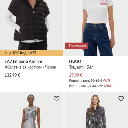
Промоция
още 10% Код: LAST
EA7 Emporio Armani
HUGO
Жилетка за костюм · Черен
Тишърт · Бял
Актуална цена
132,99
€
29,99
€
Редовна цена
50,62 €
-40%
Най-ниска цена
31,99 €
-6%