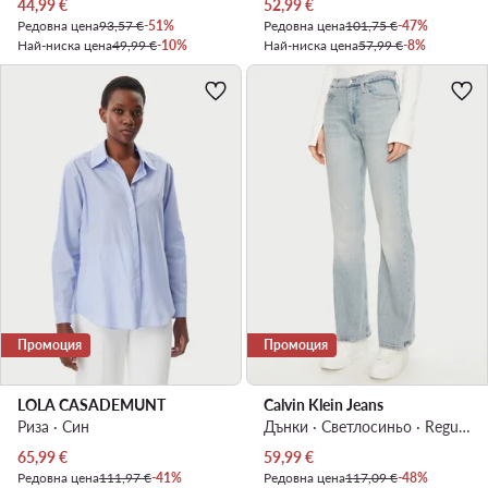
Актуална цена
Актуална цена
44,99
€
52,99
€
Редовна цена
93,57 €
-51%
Редовна цена
101,75 €
-47%
Най-ниска цена
49,99 €
-10%
Най-ниска цена
57,99 €
-8%
Промоция
Промоция
LOLA CASADEMUNT
Calvin Klein Jeans
Риза · Син
Дънки · Светлосиньо · Regular Fit
Актуална цена
Актуална цена
65,99
€
59,99
€
Редовна цена
111,97 €
-41%
Редовна цена
117,09 €
-48%