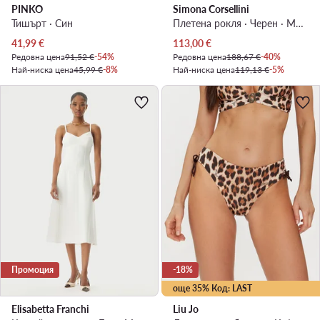
PINKO
Simona Corsellini
Тишърт · Син
Плетена рокля · Черен · Миди
Актуална цена
Актуална цена
41,99
€
113,00
€
Редовна цена
91,52 €
-54%
Редовна цена
188,67 €
-40%
Най-ниска цена
45,99 €
-8%
Най-ниска цена
119,13 €
-5%
Промоция
-18%
още 35% Код: LAST
Elisabetta Franchi
Liu Jo