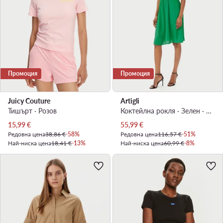
Промоция
Промоция
Juicy Couture
Artigli
Тишърт · Розов
Коктейлна рокля · Зелен · Мини
Актуална цена
Актуална цена
15,99
€
55,99
€
Редовна цена
38,86 €
-58%
Редовна цена
116,57 €
-51%
Най-ниска цена
18,41 €
-13%
Най-ниска цена
60,99 €
-8%