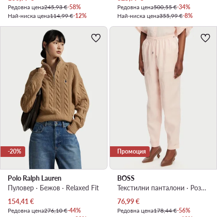
Редовна цена
245,93 €
-58%
Редовна цена
500,55 €
-34%
Най-ниска цена
114,99 €
-12%
Най-ниска цена
355,99 €
-8%
-20%
Промоция
Polo Ralph Lauren
BOSS
Пуловер · Бежов · Relaxed Fit
Текстилни панталони · Розов · Regular Fit
Актуална цена
Актуална цена
154,41
€
76,99
€
Редовна цена
276,10 €
-44%
Редовна цена
178,44 €
-56%