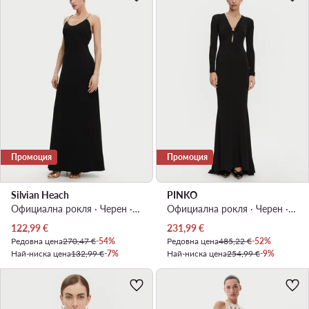
Промоция
Промоция
Silvian Heach
PINKO
Официална рокля · Черен · Макси
Официална рокля · Черен · Макси
Актуална цена
Актуална цена
122,99
€
231,99
€
Редовна цена
270,47 €
-54%
Редовна цена
485,22 €
-52%
Най-ниска цена
132,99 €
-7%
Най-ниска цена
254,99 €
-9%