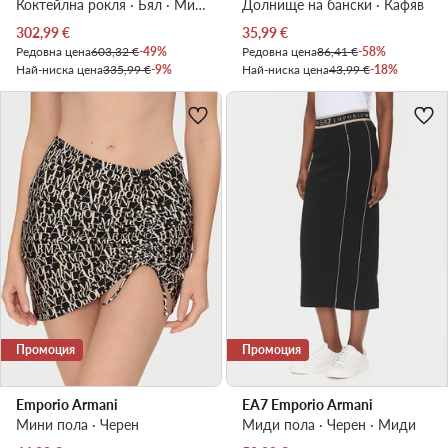
Коктейлна рокля · Бял · Миди
Долнище на бански · Кафяв
Актуална цена
Актуална цена
302,99
€
35,99
€
Редовна цена
603,32 €
-49%
Редовна цена
86,41 €
-58%
Най-ниска цена
335,99 €
-9%
Най-ниска цена
43,99 €
-18%
Промоция
Промоция
Emporio Armani
EA7 Emporio Armani
Мини пола · Черен
Миди пола · Черен · Миди