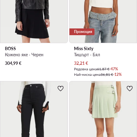
Промоция
BOSS
Miss Sixty
Кожено яке · Черен
Тишърт · Бял
Актуална цена
304,99
€
32,21
€
Редовна цена
61,87 €
-47%
Най-ниска цена
36,81 €
-12%