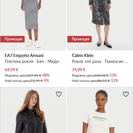
Промоция
Промоция
EA7 Emporio Armani
Calvin Klein
Плетена рокля · Бял · Миди
Рокля тип риза · Тъмносин · Миди
Актуална цена
Актуална цена
64,99
€
74,99
€
Редовна цена
127,31 €
-48%
Редовна цена
160,03 €
-53%
Най-ниска цена
71,99 €
-9%
Най-ниска цена
86,92 €
-13%