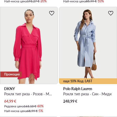
Най-ниска цена
193,27 €
-20%
Най-ниска цена
85,99 €
-10%
Промоция
още 10% Код: LAST
DKNY
Polo Ralph Lauren
Рокля тип риза · Розов · Мини
Рокля тип риза · Син · Миди
Актуална цена
64,99
€
248,99
€
Редовна цена
163,10 €
-60%
Най-ниска цена
68,99 €
-5%