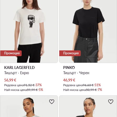
Промоция
Промоция
KARL LAGERFELD
PINKO
Тишърт · Екрю
Тишърт · Черен
Актуална цена
Актуална цена
56,99
€
46,99
€
Редовна цена
91,52 €
-37%
Редовна цена
96,63 €
-51%
Най-ниска цена
59,99 €
-5%
Най-ниска цена
50,99 €
-7%