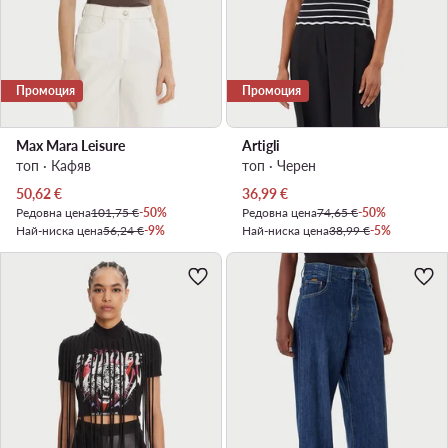
Промоция
Промоция
Max Mara Leisure
Artigli
топ · Кафяв
топ · Черен
Актуална цена
Актуална цена
50,62
€
36,99
€
Редовна цена
101,75 €
-50%
Редовна цена
74,65 €
-50%
Най-ниска цена
56,24 €
-9%
Най-ниска цена
38,99 €
-5%