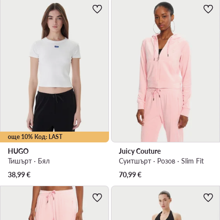
още 10% Код: LAST
HUGO
Juicy Couture
Тишърт · Бял
Суитшърт · Розов · Slim Fit
38,99
€
70,99
€