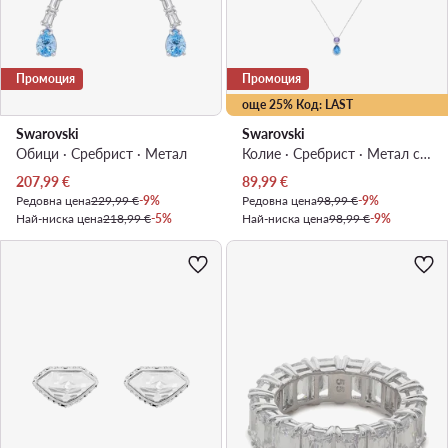
Промоция
Промоция
още 25% Код: LAST
Swarovski
Swarovski
Обици · Сребрист · Mетал
Колие · Сребрист · Метал с родиево покритие
Актуална цена
Актуална цена
207,99
€
89,99
€
Редовна цена
229,99 €
-9%
Редовна цена
98,99 €
-9%
Най-ниска цена
218,99 €
-5%
Най-ниска цена
98,99 €
-9%