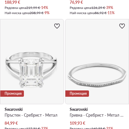
Актуална цена
Актуална цена
188,99
€
76,99
€
Редовна цена
219,99 €
-14%
Редовна цена
126,29 €
-39%
Най-ниска цена
208,99 €
-9%
Най-ниска цена
86,92 €
-11%
Промоция
Промоция
Swarovski
Swarovski
Пръстен · Сребрист · Mетал
Гривна · Сребрист · Метал с родиево покритие
Актуална цена
Актуална цена
84,99
€
109,93
€
Редовна цена
127,31 €
-33%
Редовна цена
160,55 €
-31%