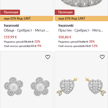
Промоция
Промоция
още 25% Код: LAST
още 25% Код: LAST
Swarovski
Swarovski
Обици · Сребрист · Метал с родиево покритие
Пръстен · Сребрист · Метал с родиево покритие
Актуална цена
Актуална цена
119,99
€
106,86
€
Редовна цена
178,44 €
-32%
Редовна цена
174,86 €
-38%
Най-ниска цена
132,99 €
-9%
Най-ниска цена
123,73 €
-13%