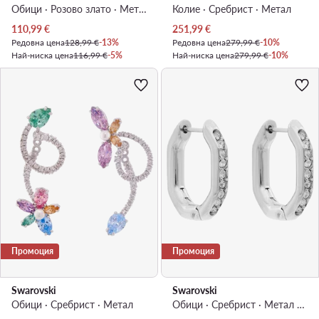
Обици · Розово злато · Mетал
Колие · Сребрист · Mетал
Актуална цена
Актуална цена
110,99
€
251,99
€
Редовна цена
128,99 €
-13%
Редовна цена
279,99 €
-10%
Най-ниска цена
116,99 €
-5%
Най-ниска цена
279,99 €
-10%
Промоция
Промоция
Swarovski
Swarovski
Обици · Сребрист · Mетал
Обици · Сребрист · Метал с родиево покритие