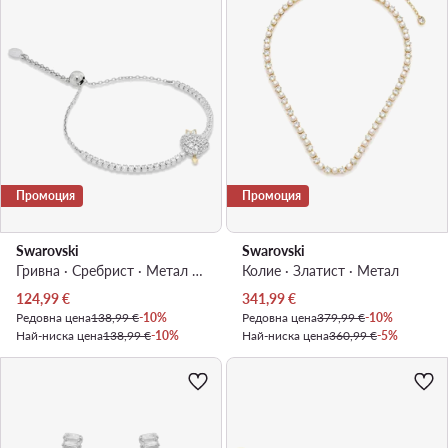
Промоция
Промоция
Swarovski
Swarovski
Гривна · Сребрист · Метал с родиево покритие
Колие · Златист · Mетал
Актуална цена
Актуална цена
124,99
€
341,99
€
Редовна цена
138,99 €
-10%
Редовна цена
379,99 €
-10%
Най-ниска цена
138,99 €
-10%
Най-ниска цена
360,99 €
-5%