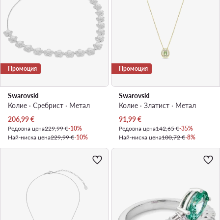
Промоция
Промоция
Swarovski
Swarovski
Колие · Сребрист · Mетал
Колие · Златист · Mетал
Актуална цена
Актуална цена
206,99
€
91,99
€
Редовна цена
229,99 €
-10%
Редовна цена
142,65 €
-35%
Най-ниска цена
229,99 €
-10%
Най-ниска цена
100,72 €
-8%