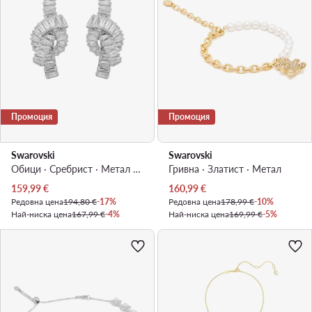
Промоция
Промоция
Swarovski
Swarovski
Обици · Сребрист · Метал с родиево покритие
Гривна · Златист · Mетал
Актуална цена
Актуална цена
159,99
€
160,99
€
Редовна цена
194,80 €
-17%
Редовна цена
178,99 €
-10%
Най-ниска цена
167,99 €
-4%
Най-ниска цена
169,99 €
-5%