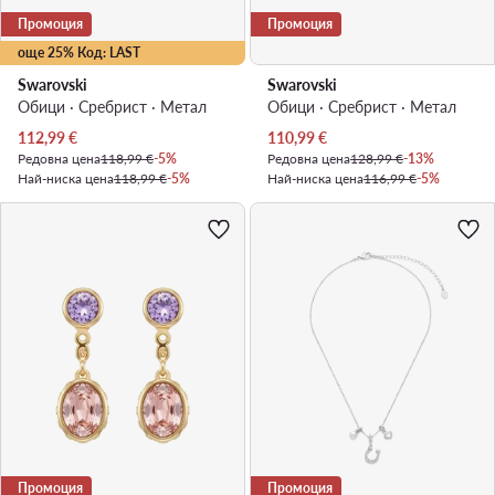
Промоция
Промоция
още 25% Код: LAST
Swarovski
Swarovski
Обици · Сребрист · Mетал
Обици · Сребрист · Mетал
Актуална цена
Актуална цена
112,99
€
110,99
€
Редовна цена
118,99 €
-5%
Редовна цена
128,99 €
-13%
Най-ниска цена
118,99 €
-5%
Най-ниска цена
116,99 €
-5%
Промоция
Промоция