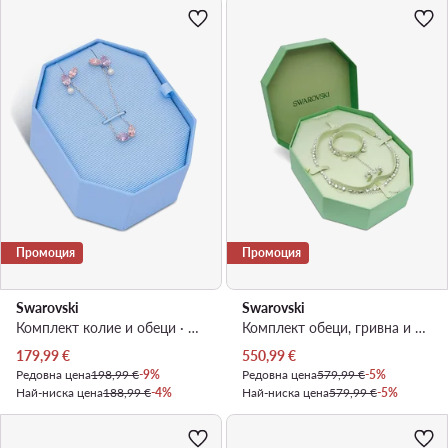
Промоция
Промоция
Swarovski
Swarovski
Комплект колие и обеци · Сребрист · Mетал
Комплект обеци, гривна и огърлица · Сребрист · Метал с родиево покритие
Актуална цена
Актуална цена
179,99
€
550,99
€
Редовна цена
198,99 €
-9%
Редовна цена
579,99 €
-5%
Най-ниска цена
188,99 €
-4%
Най-ниска цена
579,99 €
-5%