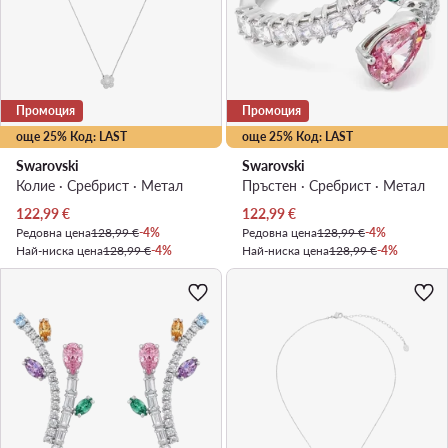
Промоция
Промоция
още 25% Код: LAST
още 25% Код: LAST
Swarovski
Swarovski
Колие · Сребрист · Mетал
Пръстен · Сребрист · Mетал
Актуална цена
Актуална цена
122,99
€
122,99
€
Редовна цена
128,99 €
-4%
Редовна цена
128,99 €
-4%
Най-ниска цена
128,99 €
-4%
Най-ниска цена
128,99 €
-4%