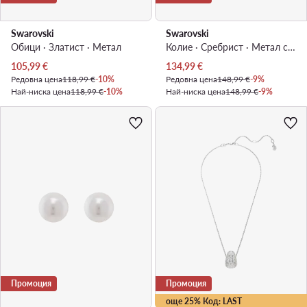
Swarovski
Swarovski
Обици · Златист · Mетал
Колие · Сребрист · Метал с родиево покритие
Актуална цена
Актуална цена
105,99
€
134,99
€
Редовна цена
118,99 €
-10%
Редовна цена
148,99 €
-9%
Най-ниска цена
118,99 €
-10%
Най-ниска цена
148,99 €
-9%
Промоция
Промоция
още 25% Код: LAST