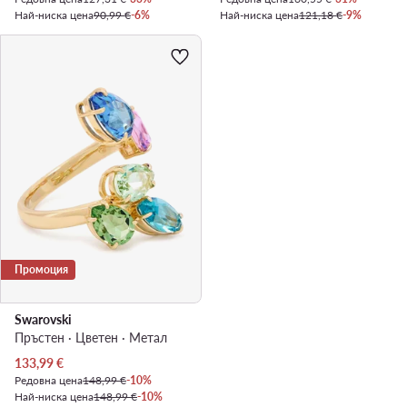
Най-ниска цена
90,99 €
-6%
Най-ниска цена
121,18 €
-9%
Промоция
Swarovski
Пръстен · Цветен · Mетал
Актуална цена
133,99
€
Редовна цена
148,99 €
-10%
Най-ниска цена
148,99 €
-10%