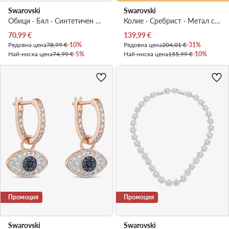
Swarovski
Swarovski
Обици · Бял · Cинтетичен материал, Метал с родиево покритие
Колие · Сребрист · Метал с родиево покритие
Актуална цена
Актуална цена
70,99
€
139,99
€
Редовна цена
78,99 €
-10%
Редовна цена
204,01 €
-31%
Най-ниска цена
74,99 €
-5%
Най-ниска цена
155,99 €
-10%
Промоция
Промоция
Swarovski
Swarovski