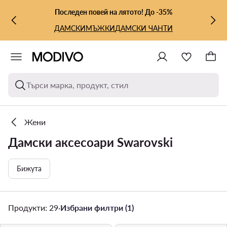
КЪМ ОСНОВНОТО СЪДЪРЖАНИЕ
КЪМ ТЪРСЕНЕ
Последен повей на лятото! До -35%
ДАМСКИ
МЪЖКИ
ДАМСКИ ЧАНТИ
Търси марка, продукт, стил
Жени
Дамски аксесоари Swarovski
Бижута
Продукти: 29
·
Избрани филтри (1)