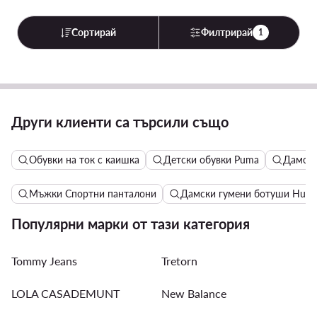
Сортирай
Филтрирай
1
Други клиенти са търсили също
Обувки на ток с каишка
Детски обувки Puma
Дамски
Мъжки Спортни панталони
Дамски гумени ботуши Hunt
Популярни марки от тази категория
Tommy Jeans
Tretorn
LOLA CASADEMUNT
New Balance