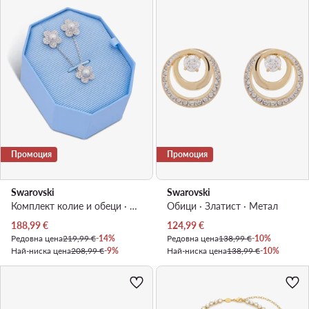
Промоция
Промоция
Swarovski
Swarovski
Комплект колие и обеци · Сребрист · Mетал
Обици · Златист · Mетал
Актуална цена
Актуална цена
188,99
€
124,99
€
Редовна цена
219,99 €
-14%
Редовна цена
138,99 €
-10%
Най-ниска цена
208,99 €
-9%
Най-ниска цена
138,99 €
-10%