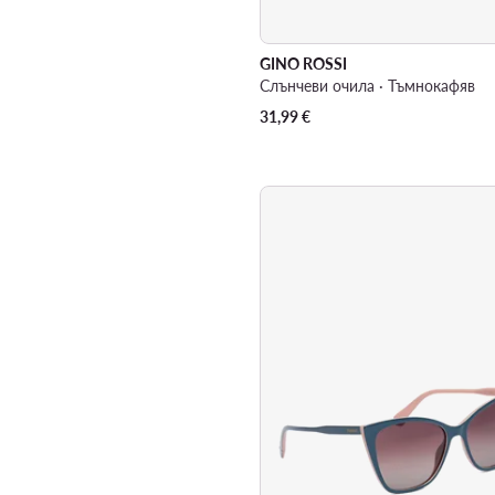
GINO ROSSI
Слънчеви очила · Тъмнокафяв
31,99
€