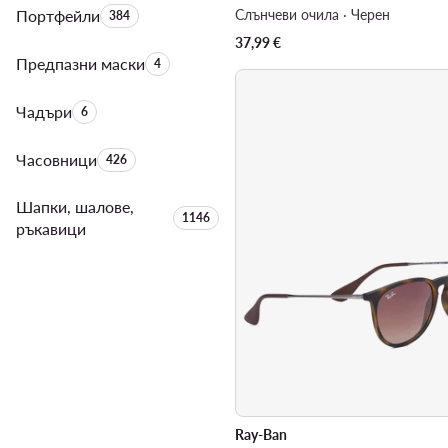
Портфейли
Брой на продуктите:
Слънчеви очила · Черен
384
37,99
€
Предпазни маски
Брой на продуктите:
4
Чадъри
Брой на продуктите:
6
Часовници
Брой на продуктите:
426
Шапки, шалове,
Брой на продуктите:
1146
ръкавици
Ray-Ban