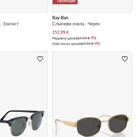
Промоция
Ray-Ban
· Златист
Слънчеви очила · Черен
Актуална цена
151,99
€
Редовна цена
167,99 €
-9%
Най-ниска цена
167,99 €
-9%