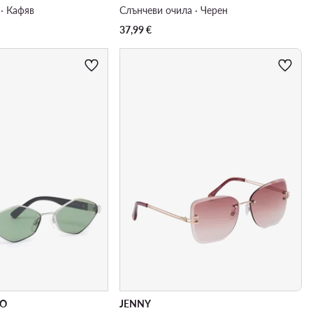
· Кафяв
Слънчеви очила · Черен
37,99
€
NO
JENNY