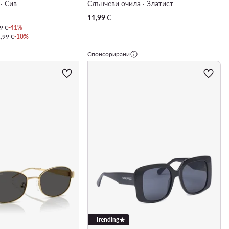
· Сив
Слънчеви очила · Златист
11,99
€
9 €
-41%
,99 €
-10%
Спонсорирани
Trending