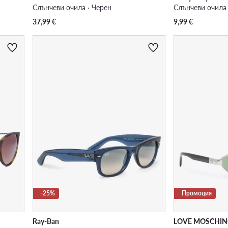
Слънчеви очила · Черен
Слънчеви очила 
37,99
€
9,99
€
-25%
Промоция
Ray-Ban
LOVE MOSCHI