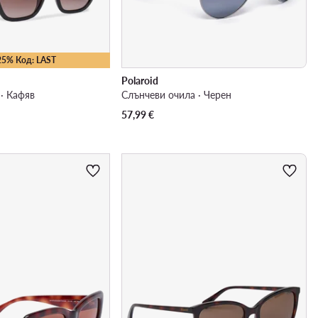
25% Код: LAST
Polaroid
· Кафяв
Слънчеви очила · Черен
57,99
€