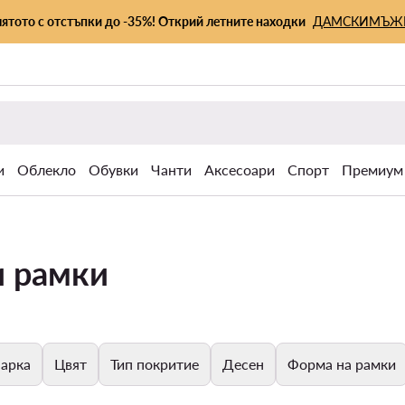
лятото с отстъпки до -35%! Открий летните находки
ДАМСКИ
МЪЖ
и
Облекло
Обувки
Чанти
Аксесоари
Спорт
Премиум
и рамки
арка
Цвят
Тип покритие
Десен
Форма на рамки