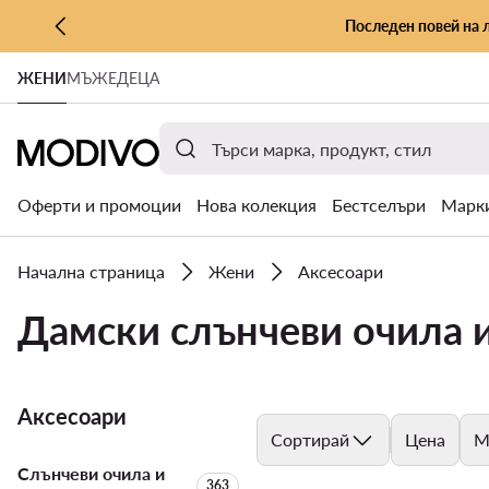
Последен повей на 
КЪМ ОСНОВНОТО СЪДЪРЖАНИЕ
ЖЕНИ
МЪЖЕ
ДЕЦА
КЪМ ТЪРСЕНЕ
Оферти и промоции
Нова колекция
Бестселъри
Марк
Начална страница
Жени
Аксесоари
Дамски слънчеви очила 
Аксесоари
Сортирай
Цена
М
Слънчеви очила и
Брой на продуктите:
363