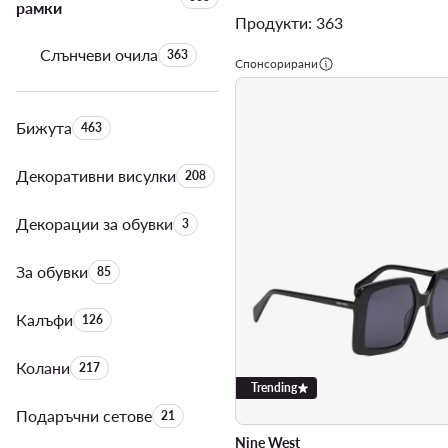
рамки
Продукти: 363
Слънчеви очила
Брой на продуктите:
363
Спонсорирани
Бижута
Брой на продуктите:
463
Декоративни висулки
Брой на продуктите:
208
Декорации за обувки
Брой на продуктите:
3
За обувки
Брой на продуктите:
85
Калъфи
Брой на продуктите:
126
Колани
Брой на продуктите:
217
Trending
Подаръчни сетове
Брой на продуктите:
21
Nine West