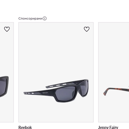
Спонсорирани
Reebok
Jenny Fairy