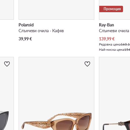
Промоция
Polaroid
Ray-Ban
Слънчеви очила · Кафяв
Слънчеви очила 
Актуална цена
39,99
€
139,99
€
Редовна цена
163,1
Най-ниска цена
154