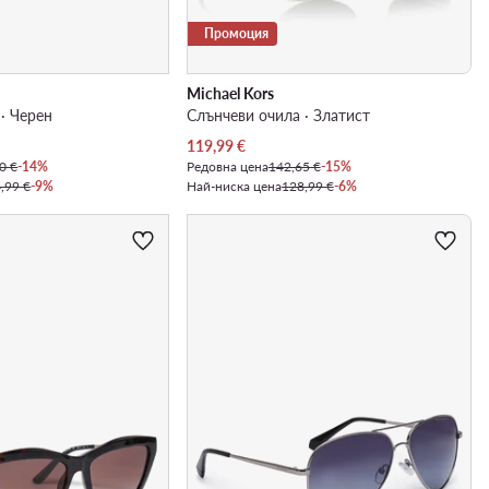
Промоция
Michael Kors
· Черен
Слънчеви очила · Златист
Актуална цена
119,99
€
0 €
-14%
Редовна цена
142,65 €
-15%
,99 €
-9%
Най-ниска цена
128,99 €
-6%