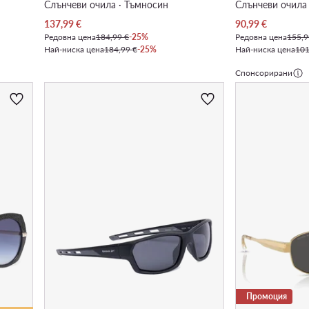
Слънчеви очила · Тъмносин
Слънчеви очила 
Актуална цена
Актуална цена
137,99
€
90,99
€
Редовна цена
184,99 €
-25%
Редовна цена
155,9
Най-ниска цена
184,99 €
-25%
Най-ниска цена
101
Спонсорирани
Промоция