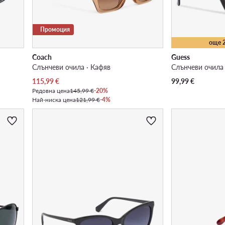
Промоция
още 
Coach
Guess
Слънчеви очила · Кафяв
Слънчеви очила 
Актуална цена
115,99
€
99,99
€
Редовна цена
145,99 €
-20%
Най-ниска цена
121,99 €
-4%