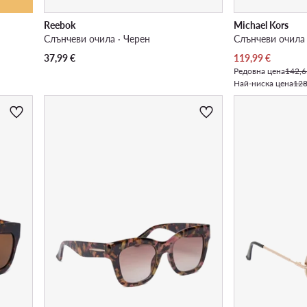
Reebok
Michael Kors
Слънчеви очила · Черен
Слънчеви очила 
Актуална цена
37,99
€
119,99
€
Редовна цена
142,6
Най-ниска цена
128