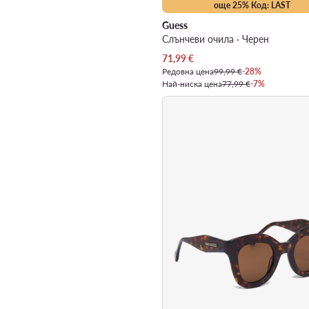
още 25% Код: LAST
Guess
Слънчеви очила · Черен
Актуална цена
71,99
€
Редовна цена
99,99 €
-28%
Най-ниска цена
77,99 €
-7%