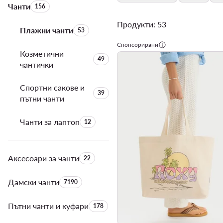
Чанти
Брой на продуктите:
156
Продукти: 53
Плажни чанти
Брой на продуктите:
53
Спонсорирани
Козметични
Брой на продуктите:
49
чантички
Спортни сакове и
Брой на продуктите:
39
пътни чанти
Чанти за лаптоп
Брой на продуктите:
12
Аксесоари за чанти
Брой на продуктите:
22
Дамски чанти
Брой на продуктите:
7190
Пътни чанти и куфари
Брой на продуктите:
178