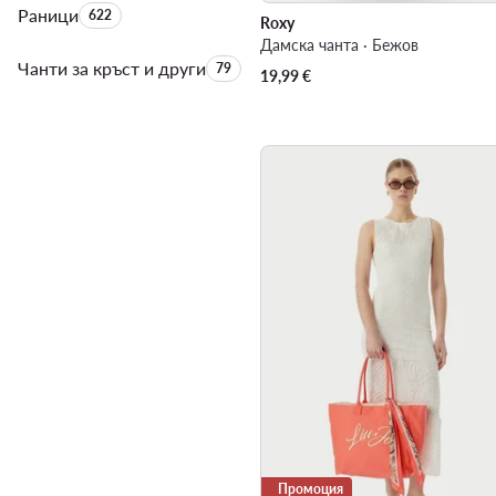
Раници
Брой на продуктите:
622
Roxy
Дамска чанта · Бежов
Чанти за кръст и други
Брой на продуктите:
79
19,99
€
Промоция