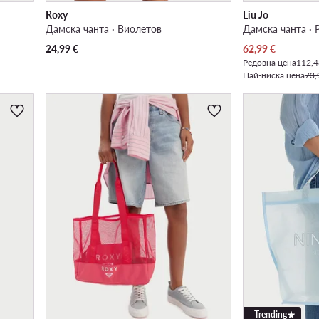
Roxy
Liu Jo
Дамска чанта · Виолетов
Дамска чанта · 
Актуална цена
24,99
€
62,99
€
Редовна цена
112,4
Най-ниска цена
73,
Trending