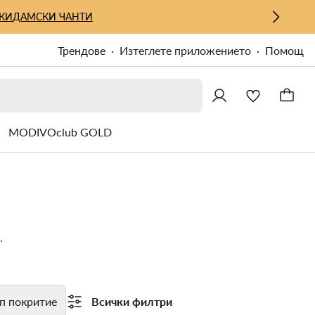
КИ
ДАМСКИ ЧАНТИ
Трендове
Изтеглете приложението
Помощ
MODIVOclub GOLD
.
п покритие
Всички филтри