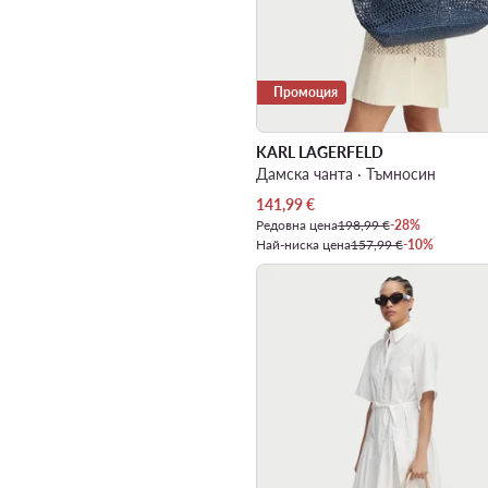
Промоция
KARL LAGERFELD
Дамска чанта · Тъмносин
Актуална цена
141,99
€
Редовна цена
198,99 €
-28%
Най-ниска цена
157,99 €
-10%