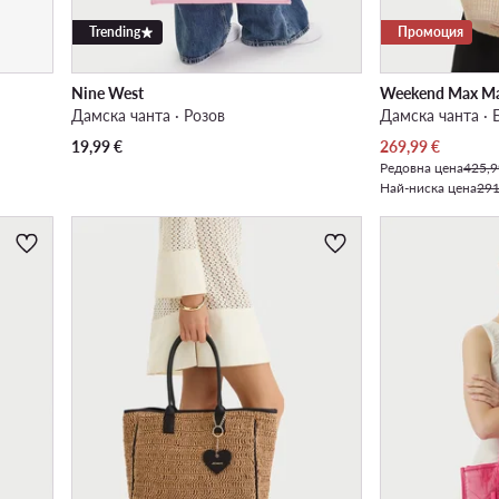
Trending
Промоция
Nine West
Weekend Max M
Дамска чанта · Розов
Дамска чанта ·
Актуална цена
19,99
€
269,99
€
Редовна цена
425,9
Най-ниска цена
291