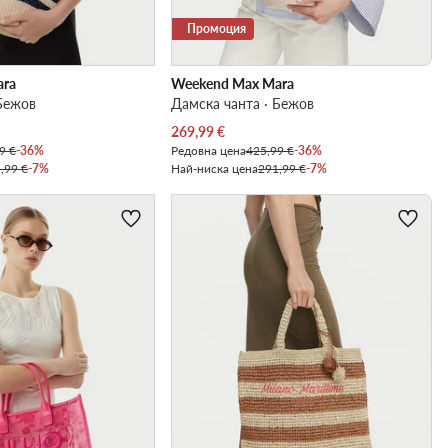
Промоция
ara
Weekend Max Mara
 Бежов
Дамска чанта · Бежов
Актуална цена
269,99
€
9 €
-36%
Редовна цена
425,99 €
-36%
,99 €
-7%
Най-ниска цена
291,99 €
-7%