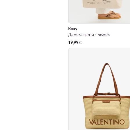
Roxy
Дамска чанта · Бежов
19,99
€