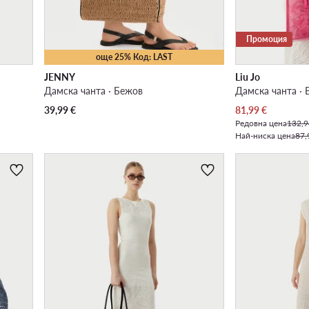
Промоция
още 25% Код: LAST
JENNY
Liu Jo
Дамска чанта · Бежов
Дамска чанта · 
Актуална цена
39,99
€
81,99
€
Редовна цена
132,9
Най-ниска цена
87,