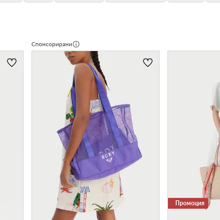
Спонсорирани
Промоция