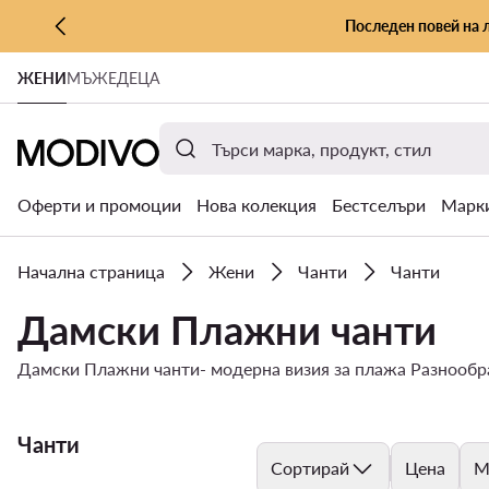
Последен повей на 
КЪМ ОСНОВНОТО СЪДЪРЖАНИЕ
ЖЕНИ
МЪЖЕ
ДЕЦА
КЪМ ТЪРСЕНЕ
Оферти и промоции
Нова колекция
Бестселъри
Марк
Начална страница
Жени
Чанти
Чанти
Дамски Плажни чанти
Дамски Плажни чанти- модерна визия за плажа Разнообра
Чанти
Сортирай
Цена
М