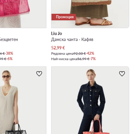
Промоция
Liu Jo
Безцветен
Дамска чанта · Кафяв
Актуална цена
52,99
€
4 €
-38%
Редовна цена
92,03 €
-42%
99 €
-6%
Най-ниска цена
56,99 €
-7%