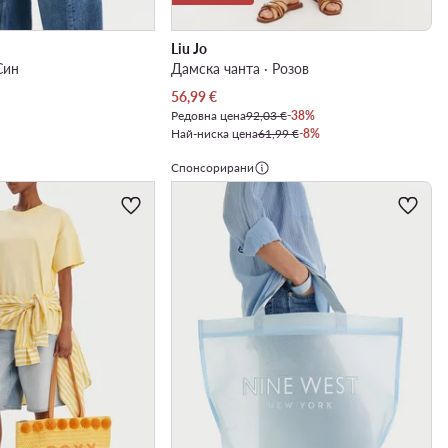
Liu Jo
Син
Дамска чанта · Розов
Актуална цена
56,99
€
Редовна цена
92,03 €
-38%
Най-ниска цена
61,99 €
-8%
Спонсорирани