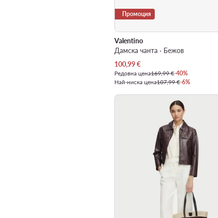
Промоция
Valentino
Дамска чанта · Бежов
Актуална цена
100,99
€
Редовна цена
169,99 €
-40%
Най-ниска цена
107,99 €
-6%