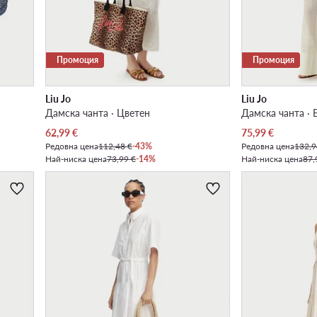
Промоция
Промоция
Liu Jo
Liu Jo
Дамска чанта · Цветен
Дамска чанта · 
Актуална цена
Актуална цена
62,99
€
75,99
€
Редовна цена
112,48 €
-43%
Редовна цена
132,9
Най-ниска цена
73,99 €
-14%
Най-ниска цена
87,