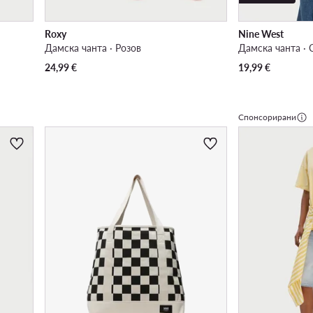
Roxy
Nine West
Дамска чанта · Розов
Дамска чанта · 
24,99
€
19,99
€
Спонсорирани