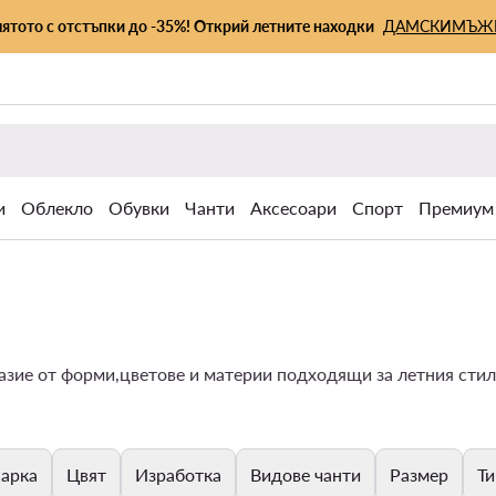
лятото с отстъпки до -35%! Открий летните находки
ДАМСКИ
МЪЖ
и
Облекло
Обувки
Чанти
Аксесоари
Спорт
Премиум
зие от форми,цветове и материи подходящи за летния стил
арка
Цвят
Изработка
Видове чанти
Размер
Ти