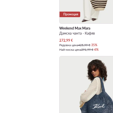
Промоция
Weekend Max Mara
Дамска чанта · Кафяв
Актуална цена
272,99
€
Редовна цена
425,99 €
-35%
Най-ниска цена
291,99 €
-6%