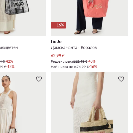
-16%
Liu Jo
Безцветен
Дамска чанта · Коралов
Актуална цена
62,99
€
4 €
-42%
Редовна цена
112,48 €
-43%
99 €
-13%
Най-ниска цена
74,99 €
-16%