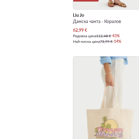
Liu Jo
Дамска чанта · Коралов
Актуална цена
62,99
€
Редовна цена
112,48 €
-43%
Най-ниска цена
73,99 €
-14%