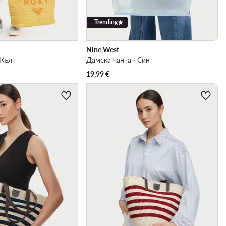
Trending
Nine West
 Жълт
Дамска чанта · Син
19,99
€