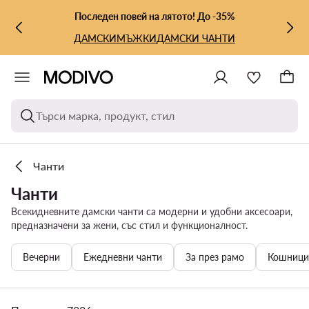
КЪМ ОСНОВНОТО СЪДЪРЖАНИЕ
КЪМ ТЪРСЕНЕ
Последен повей на лятото! До -35%
ДАМСКИ
МЪЖКИ
ДАМСКИ ЧАНТИ
Търси марка, продукт, стил
Чанти
Чанти
Всекидневните дамски чанти са модерни и удобни аксесоари,
предназначени за жени, със стил и функционалност.
Вечерни
Ежедневни чанти
За през рамо
Кошници