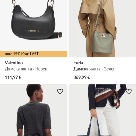
още 15% Код: LAST
Valentino
Furla
Дамска чанта · Черен
Дамска чанта · Зелен
111,97
€
369,99
€