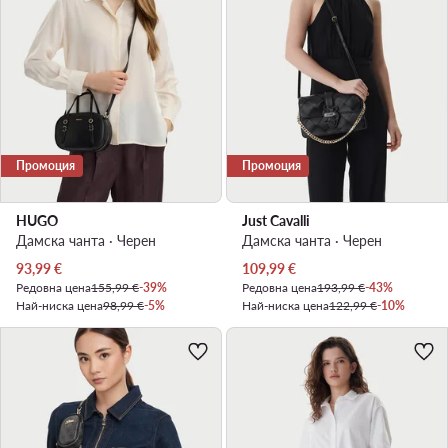
Промоция
Промоция
HUGO
Just Cavalli
Дамска чанта · Черен
Дамска чанта · Черен
Актуална цена
Актуална цена
93,99
€
109,99
€
Редовна цена
155,99 €
-39%
Редовна цена
193,99 €
-43%
Най-ниска цена
98,99 €
-5%
Най-ниска цена
122,99 €
-10%