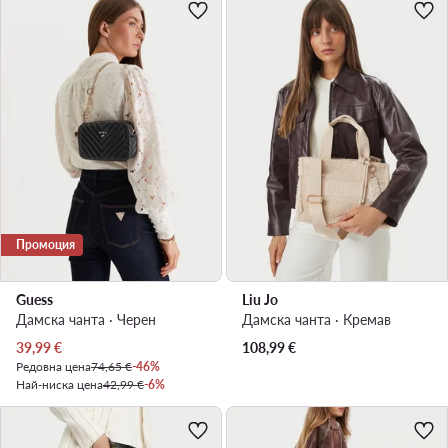
Промоция
Guess
Liu Jo
Дамска чанта · Черен
Дамска чанта · Кремав
Актуална цена
39,99
€
108,99
€
Редовна цена
74,65 €
-46%
Най-ниска цена
42,99 €
-6%