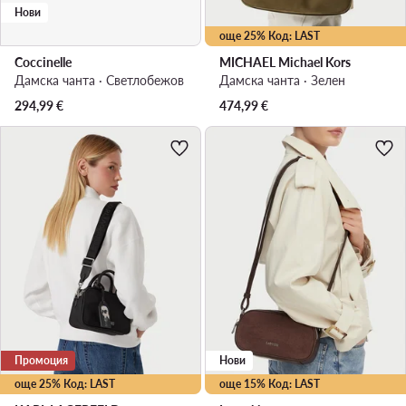
Нови
още 25% Код: LAST
Coccinelle
MICHAEL Michael Kors
Дамска чанта · Светлобежов
Дамска чанта · Зелен
294,99
€
474,99
€
Промоция
Нови
още 25% Код: LAST
още 15% Код: LAST