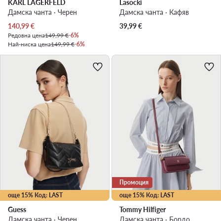
KARL LAGERFELD
Lasocki
Дамска чанта · Черен
Дамска чанта · Кафяв
Актуална цена
140,99
€
39,99
€
Редовна цена
149,99 €
-6%
Най-ниска цена
149,99 €
-6%
Промоция
още 15% Код: LAST
още 15% Код: LAST
Guess
Tommy Hilfiger
Дамска чанта · Черен
Дамска чанта · Бордо