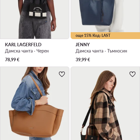
още 15% Код: LAST
KARL LAGERFELD
JENNY
Дамска чанта · Черен
Дамска чанта · Тъмносин
78,99
€
39,99
€