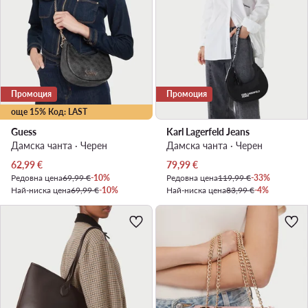
Промоция
Промоция
още 15% Код: LAST
Guess
Karl Lagerfeld Jeans
Дамска чанта · Черен
Дамска чанта · Черен
Актуална цена
Актуална цена
62,99
€
79,99
€
Редовна цена
69,99 €
-10%
Редовна цена
119,99 €
-33%
Най-ниска цена
69,99 €
-10%
Най-ниска цена
83,99 €
-4%