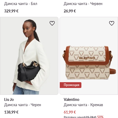
Дамска чанта · Бял
Дамска чанта · Червен
329,99
€
26,99
€
Промоция
Liu Jo
Valentino
Дамска чанта · Черен
Дамска чанта · Кремав
Актуална цена
138,99
€
61,99
€
Редовна цена
125,78 €
-50%