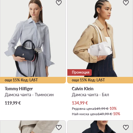
Промоция
още 15% Код: LAST
още 15% Код: LAST
Tommy Hilfiger
Calvin Klein
Дамска чанта · Тъмносин
Дамска чанта · Бял
Актуална цена
119,99
€
134,99
€
Редовна цена
149,99 €
-10%
Най-ниска цена
149,99 €
-10%