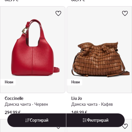
Нови
Нови
Coccinelle
Liu Jo
Дамска чанта · Червен
Дамска чанта · Кафяв
294,99
€
148,99
€
Сортирай
Филтрирай