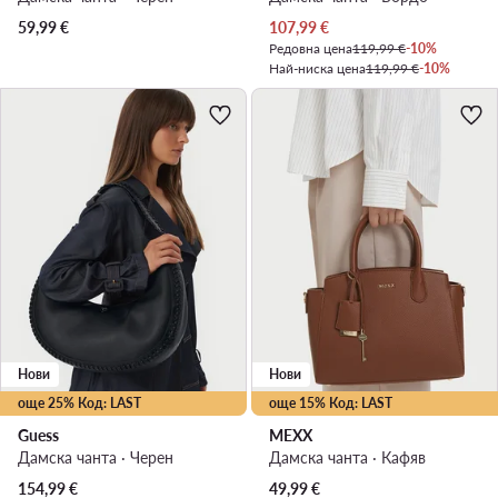
Актуална цена
59,99
€
107,99
€
Редовна цена
119,99 €
-10%
Най-ниска цена
119,99 €
-10%
Нови
Нови
още 25% Код: LAST
още 15% Код: LAST
Guess
MEXX
Дамска чанта · Черен
Дамска чанта · Кафяв
154,99
€
49,99
€