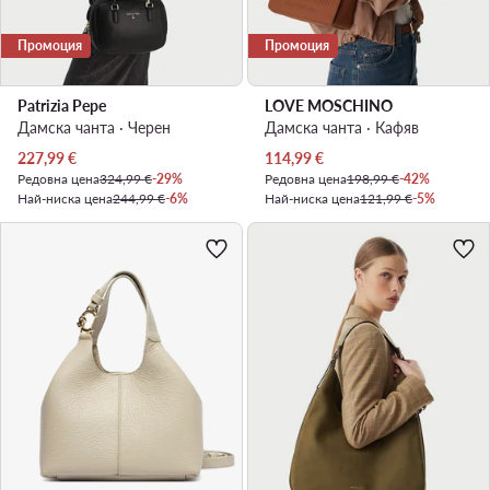
Промоция
Промоция
Patrizia Pepe
LOVE MOSCHINO
Дамска чанта · Черен
Дамска чанта · Кафяв
Актуална цена
Актуална цена
227,99
€
114,99
€
Редовна цена
324,99 €
-29%
Редовна цена
198,99 €
-42%
Най-ниска цена
244,99 €
-6%
Най-ниска цена
121,99 €
-5%