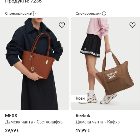
Продукти: 7236
Спонсорирани
Спонсорирани
Нови
MEXX
Reebok
Дамска чанта · Светлокафяв
Дамска чанта · Кафяв
29,99
€
19,99
€