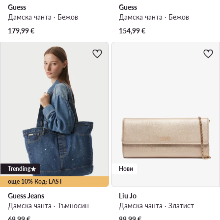
Guess
Guess
Дамска чанта · Бежов
Дамска чанта · Бежов
179,99
€
154,99
€
Trending
Нови
още 10% Код: LAST
Guess Jeans
Liu Jo
Дамска чанта · Тъмносин
Дамска чанта · Златист
68,99
€
88,99
€