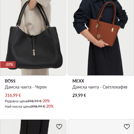
-20%
BOSS
MEXX
Дамска чанта · Черен
Дамска чанта · Светлокафяв
Актуална цена
316,99
€
29,99
€
Редовна цена
398,99 €
-20%
Най-ниска цена
398,99 €
-20%