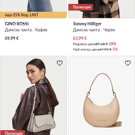
Промоция
още 25% Код: LAST
GINO ROSSI
Tommy Hilfiger
Дамска чанта · Кафяв
Дамска чанта · Черен
Актуална цена
69,99
€
63,99
€
Редовна цена
89,48 €
-28%
Най-ниска цена
67,99 €
-5%
Промоция