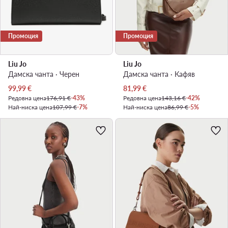
Промоция
Промоция
Liu Jo
Liu Jo
Дамска чанта · Черен
Дамска чанта · Кафяв
Актуална цена
Актуална цена
99,99
€
81,99
€
Редовна цена
176,91 €
-43%
Редовна цена
143,16 €
-42%
Най-ниска цена
107,99 €
-7%
Най-ниска цена
86,99 €
-5%