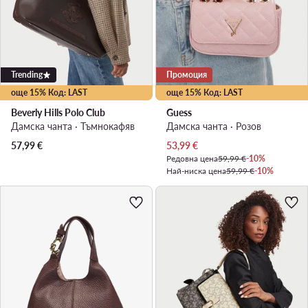
Trending
Промоция
още 15% Код: LAST
още 15% Код: LAST
Beverly Hills Polo Club
Guess
Дамска чанта · Тъмнокафяв
Дамска чанта · Розов
Актуална цена
57,99
€
53,99
€
Редовна цена
59,99 €
-10%
Най-ниска цена
59,99 €
-10%