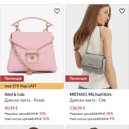
Промоция
Промоция
още 25% Код: LAST
Abel & Lula
MICHAEL Michael Kors
Дамска чанта · Розов
Дамска чанта · Сив
Актуална цена
Актуална цена
40,99
€
138,99
€
Редовна цена
45,99 €
-10%
Редовна цена
224,99 €
-38%
Най-ниска цена
45,99 €
-10%
Най-ниска цена
152,99 €
-9%