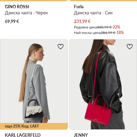
GINO ROSSI
Furla
Дамска чанта · Черен
Дамска чанта · Син
Актуална цена
69,99
€
231,99
€
Редовна цена
300,99 €
-22%
Най-ниска цена
284,99 €
-18%
още 25% Код: LAST
KARL LAGERFELD
JENNY