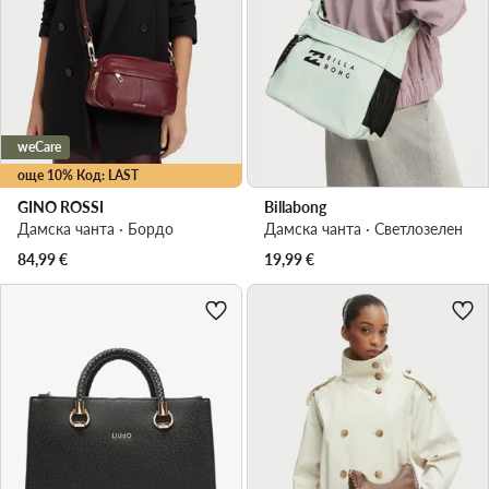
weCare
още 10% Код: LAST
GINO ROSSI
Billabong
Дамска чанта · Бордо
Дамска чанта · Светлозелен
84,99
€
19,99
€