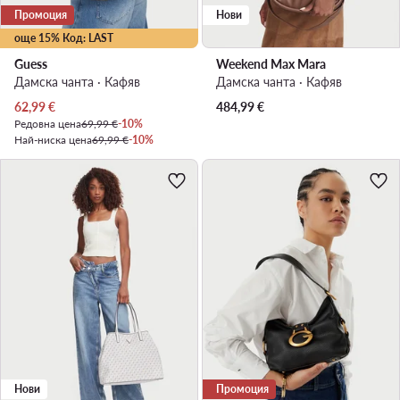
Промоция
Нови
още 15% Код: LAST
Guess
Weekend Max Mara
Дамска чанта · Кафяв
Дамска чанта · Кафяв
Актуална цена
62,99
€
484,99
€
Редовна цена
69,99 €
-10%
Най-ниска цена
69,99 €
-10%
Нови
Промоция