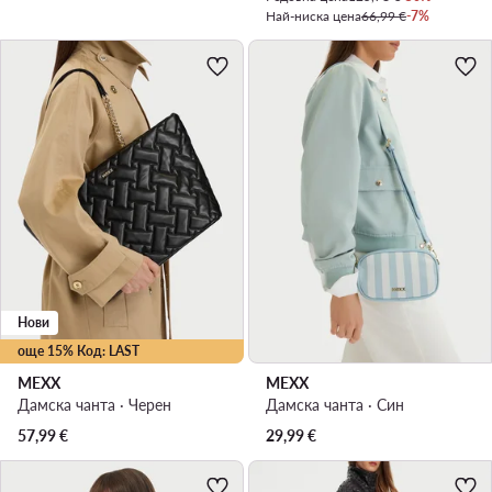
Най-ниска цена
66,99 €
-7%
Нови
още 15% Код: LAST
MEXX
MEXX
Дамска чанта · Черен
Дамска чанта · Син
57,99
€
29,99
€