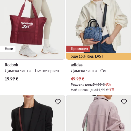
Нови
Промоция
още 15% Код: LAST
Reebok
adidas
Дамска чанта · Тъмночервен
Дамска чанта · Син
Актуална цена
19,99
€
49,99
€
Редовна цена
54,99 €
-9%
Най-ниска цена
54,99 €
-9%