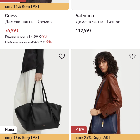
още 15% Код: LAST
Guess
Valentino
Дамска чанта · Кремав
Дамска чанта · Бежов
Актуална цена
76,99
€
112,99
€
Редовна цена
84,99 €
-9%
Най-ниска цена
84,99 €
-9%
Нови
-18%
още 15% Код: LAST
още 25% Код: LAST