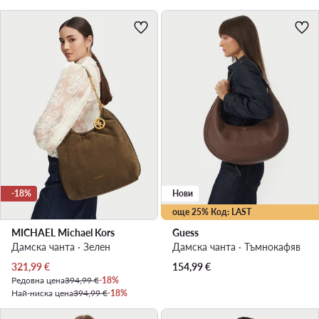
-18%
Нови
още 25% Код: LAST
MICHAEL Michael Kors
Guess
Дамска чанта · Зелен
Дамска чанта · Тъмнокафяв
Актуална цена
321,99
€
154,99
€
Редовна цена
394,99 €
-18%
Най-ниска цена
394,99 €
-18%