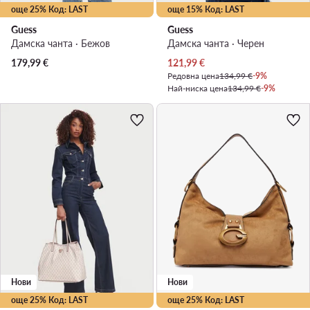
още 25% Код: LAST
още 15% Код: LAST
Guess
Guess
Дамска чанта · Бежов
Дамска чанта · Черен
Актуална цена
179,99
€
121,99
€
Редовна цена
134,99 €
-9%
Най-ниска цена
134,99 €
-9%
Нови
Нови
още 25% Код: LAST
още 25% Код: LAST