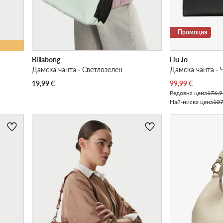
Промоция
Billabong
Liu Jo
Дамска чанта · Светлозелен
Дамска чанта · 
Актуална цена
19,99
€
99,99
€
Редовна цена
176,9
Най-ниска цена
107