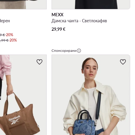
MEXX
Черен
Дамска чанта · Светлокафяв
29,99
€
9 €
-20%
,99 €
-20%
Спонсорирани