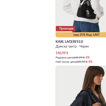
Промоция
още 25% Код: LAST
KARL LAGERFELD
Дамска чанта · Черен
Актуална цена
140,99
€
Редовна цена
149,99 €
-6%
Най-ниска цена
149,99 €
-6%