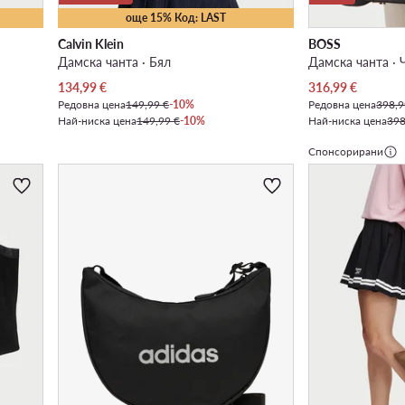
още 15% Код: LAST
Calvin Klein
BOSS
Дамска чанта · Бял
Дамска чанта · 
Актуална цена
Актуална цена
134,99
€
316,99
€
Редовна цена
149,99 €
-10%
Редовна цена
398,9
Най-ниска цена
149,99 €
-10%
Най-ниска цена
398
Спонсорирани