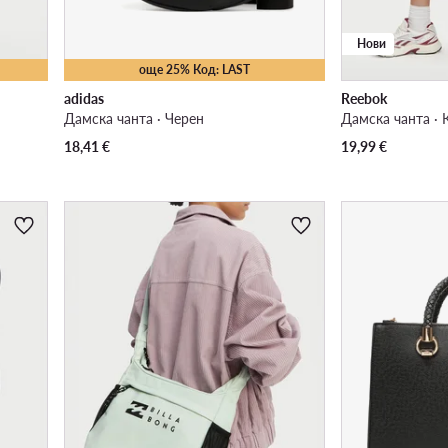
Нови
още 25% Код: LAST
adidas
Reebok
Дамска чанта · Черен
Дамска чанта · 
18,41
€
19,99
€