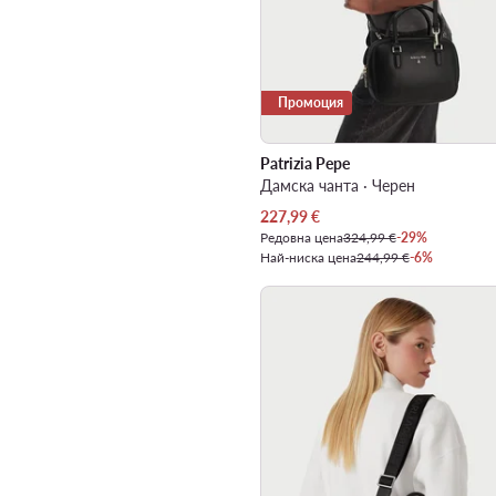
Промоция
Patrizia Pepe
Дамска чанта · Черен
Актуална цена
227,99
€
Редовна цена
324,99 €
-29%
Най-ниска цена
244,99 €
-6%