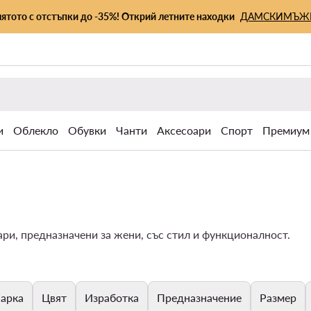
лятото с отстъпки до -35%! Открий летните находки
ДАМСКИ
МЪЖ
и
Облекло
Обувки
Чанти
Аксесоари
Спорт
Премиум
ри, предназначени за жени, със стил и функционалност.
арка
Цвят
Изработка
Предназначение
Размер