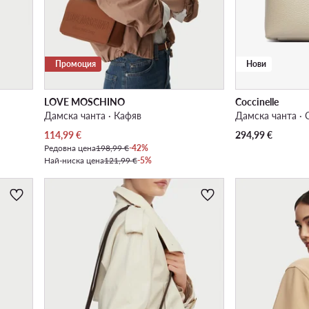
Промоция
Нови
LOVE MOSCHINO
Coccinelle
Дамска чанта · Кафяв
Дамска чанта ·
Актуална цена
114,99
€
294,99
€
Редовна цена
198,99 €
-42%
Най-ниска цена
121,99 €
-5%