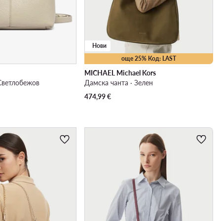
Нови
още 25% Код: LAST
MICHAEL Michael Kors
 Светлобежов
Дамска чанта · Зелен
474,99
€