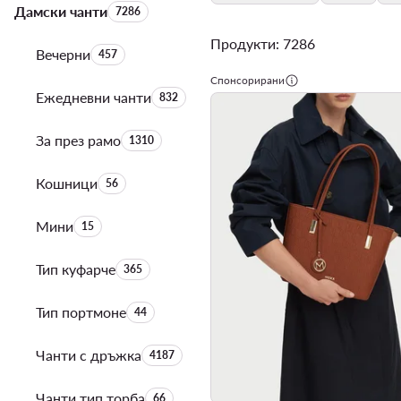
Дамски чанти
Брой на продуктите:
7286
Продукти: 7286
Вечерни
Брой на продуктите:
457
Спонсорирани
Ежедневни чанти
Брой на продуктите:
832
За през рамо
Брой на продуктите:
1310
Кошници
Брой на продуктите:
56
Мини
Брой на продуктите:
15
Тип куфарче
Брой на продуктите:
365
Тип портмоне
Брой на продуктите:
44
Чанти с дръжка
Брой на продуктите:
4187
Чанти тип торба
Брой на продуктите:
66