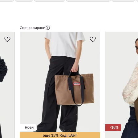
Спонсорирани
Нови
-18%
още 15% Код: LAST