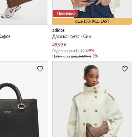
Промоция
още 15% Код: LAST
adidas
Кафяв
Дамска чанта · Син
Актуална цена
49,99
€
Редовна цена
54,99 €
-9%
Най-ниска цена
54,99 €
-9%