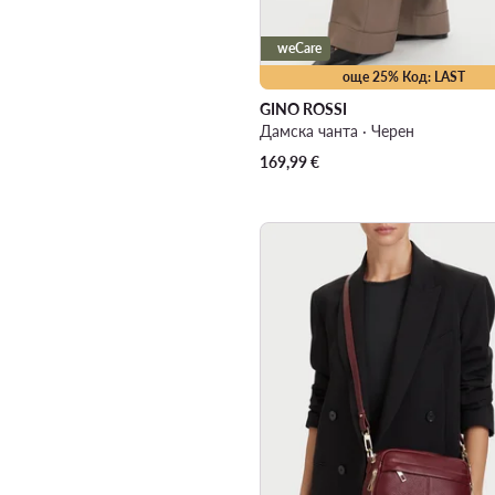
weCare
още 25% Код: LAST
GINO ROSSI
Дамска чанта · Черен
169,99
€