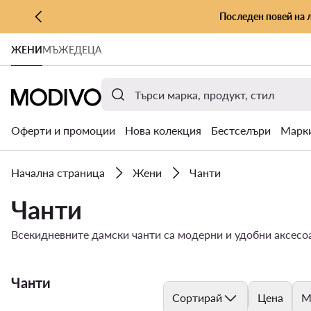
Последен повей на 
КЪМ ОСНОВНОТО СЪДЪРЖАНИЕ
ЖЕНИ
МЪЖЕ
ДЕЦА
КЪМ ТЪРСЕНЕ
Оферти и промоции
Нова колекция
Бестселъри
Марк
Начална страница
Жени
Чанти
Чанти
Всекидневните дамски чанти са модерни и удобни аксесоа
Чанти
Сортирай
Цена
М