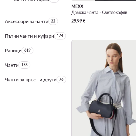
MEXX
Дамска чанта · Светлокафяв
Аксесоари за чанти
Брой на продуктите:
29,99
€
22
Пътни чанти и куфари
Брой на продуктите:
174
Раници
Брой на продуктите:
619
Чанти
Брой на продуктите:
153
Чанти за кръст и други
Брой на продуктите:
76