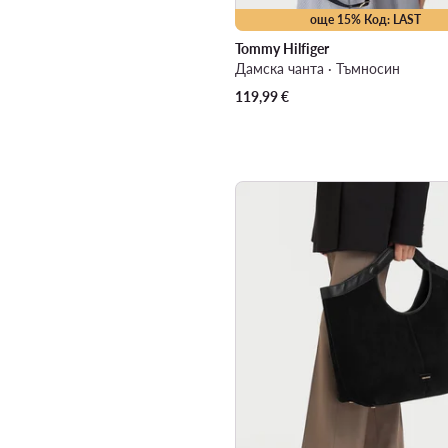
още 15% Код: LAST
Tommy Hilfiger
Дамска чанта · Тъмносин
119,99
€