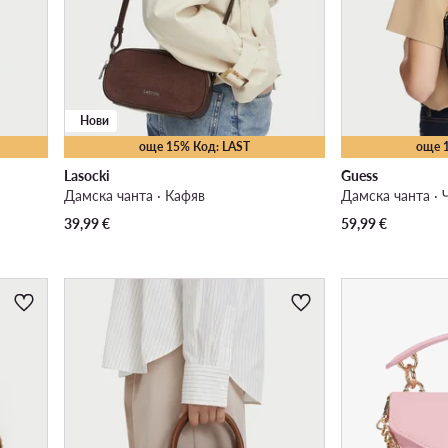
Нови
още 15% Код: LAST
още 
Lasocki
Guess
Дамска чанта · Кафяв
Дамска чанта · 
39,99
€
59,99
€