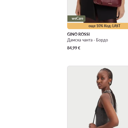
weCare
още 10% Код: LAST
GINO ROSSI
Дамска чанта · Бордо
84,99
€