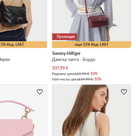
Промоция
15% Код: LAST
още 15% Код: LAST
Tommy Hilfiger
Черен
Дамска чанта · Бордо
Актуална цена
107,99
€
Редовна цена
119,99 €
-10%
Най-ниска цена
119,99 €
-10%