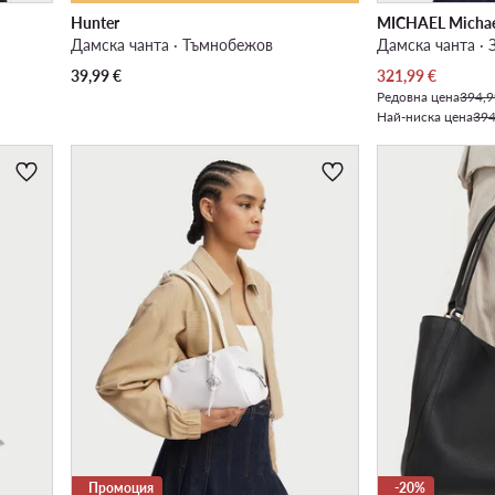
Hunter
MICHAEL Michae
Дамска чанта · Тъмнобежов
Дамска чанта · 
Актуална цена
39,99
€
321,99
€
Редовна цена
394,9
Най-ниска цена
394
Промоция
-20%