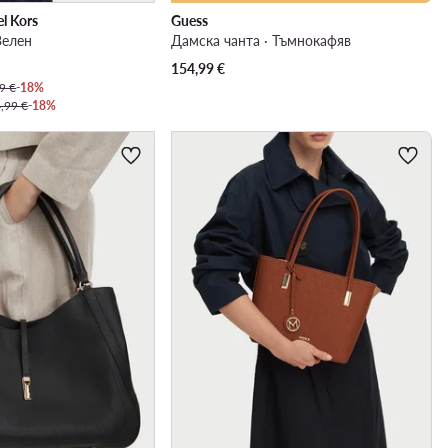
l Kors
Guess
Зелен
Дамска чанта · Тъмнокафяв
154,99
€
9 €
-18%
,99 €
-18%