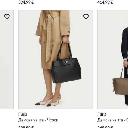
394,99
€
414,99
€
Furla
Furla
Дамска чанта · Черен
Дамска чанта · 
389,99
€
349,99
€