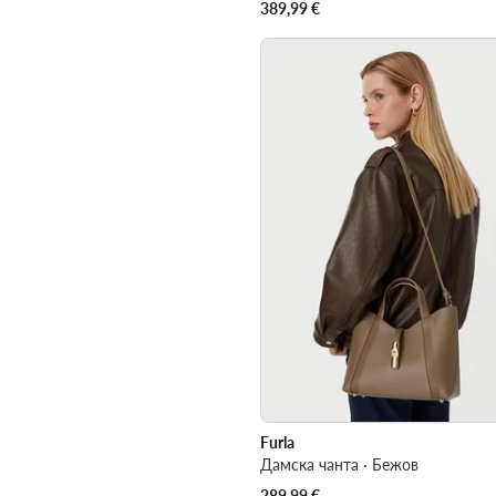
389,99
€
Furla
Дамска чанта · Бежов
289,99
€