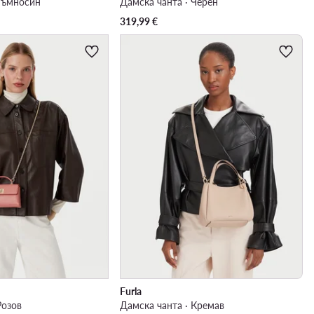
 Тъмносин
Дамска чанта · Черен
319,99
€
Furla
Розов
Дамска чанта · Кремав