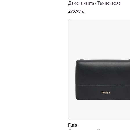
Дамска чанта · Тъмнокафяв
279,99
€
Furla