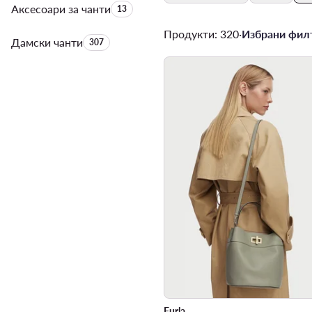
Аксесоари за чанти
Брой на продуктите:
13
Продукти: 320
·
Избрани филт
Дамски чанти
Брой на продуктите:
307
Furla