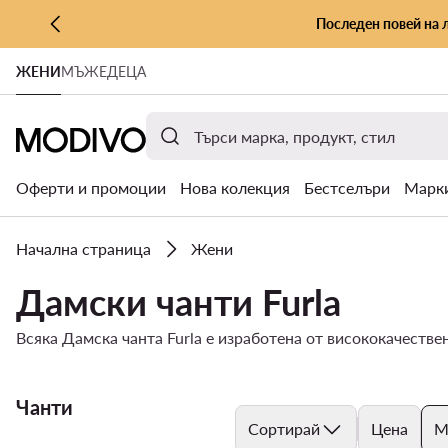
Последен повей на 
КЪМ ОСНОВНОТО СЪДЪРЖАНИЕ
ЖЕНИ
МЪЖЕ
ДЕЦА
КЪМ ТЪРСЕНЕ
Оферти и промоции
Нова колекция
Бестселъри
Марк
Начална страница
Жени
Дамски чанти Furla
Всяка Дамска чанта Furla е изработена от висококачестве
Чанти
Сортирай
Цена
М