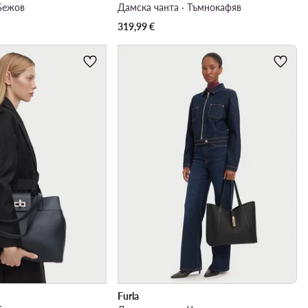
 Бежов
Дамска чанта · Тъмнокафяв
319,99
€
Furla