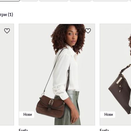
ри (1)
Нови
Нови
Furla
Furla