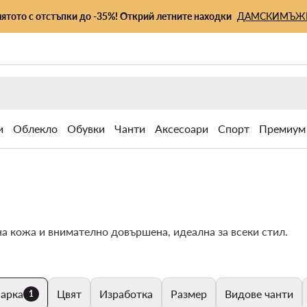
лятото с отстъпки до -35%! Открий летните находки
ДАМСКИ
МЪЖ
и
Облекло
Обувки
Чанти
Аксесоари
Спорт
Премиум
на кожа и внимателно довършена, идеална за всеки стил.
арка
Цвят
Изработка
Размер
Видове чанти
1