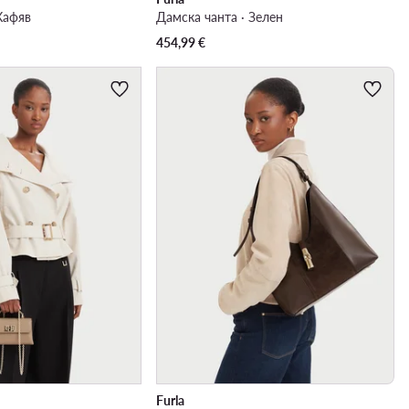
Кафяв
Дамска чанта · Зелен
454,99
€
Furla