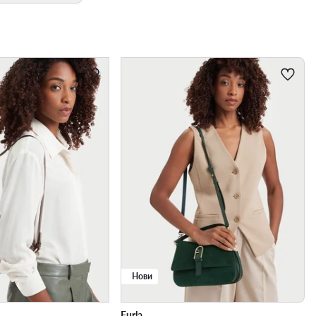
Нови
Furla