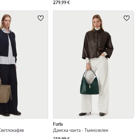
279,99
€
Furla
Светлокафяв
Дамска чанта · Тъмнозелен
319,99
€