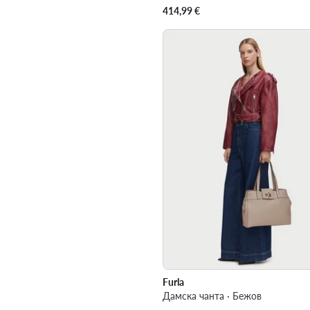
414,99
€
Furla
Дамска чанта · Бежов