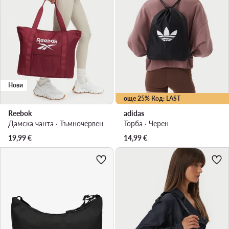
Нови
още 25% Код: LAST
Reebok
adidas
Дамска чанта · Тъмночервен
Торба · Черен
19,99
€
14,99
€