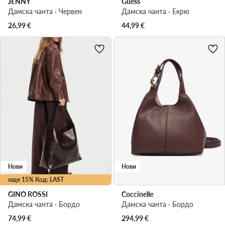
JENNY
Guess
Дамска чанта · Червен
Дамска чанта · Екрю
26,99
€
44,99
€
Нови
Нови
още 15% Код: LAST
GINO ROSSI
Coccinelle
Дамска чанта · Бордо
Дамска чанта · Бордо
74,99
€
294,99
€