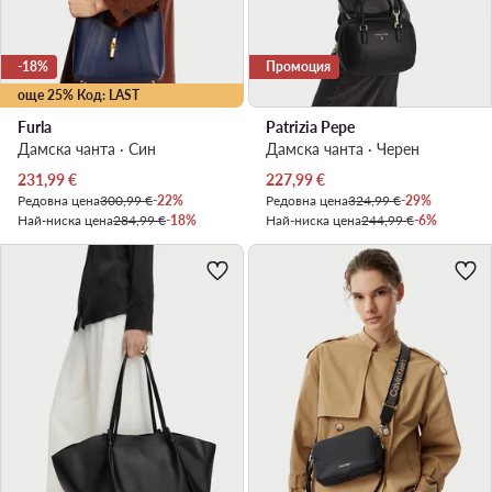
-18%
Промоция
още 25% Код: LAST
Furla
Patrizia Pepe
Дамска чанта · Син
Дамска чанта · Черен
Актуална цена
Актуална цена
231,99
€
227,99
€
Редовна цена
300,99 €
-22%
Редовна цена
324,99 €
-29%
Най-ниска цена
284,99 €
-18%
Най-ниска цена
244,99 €
-6%