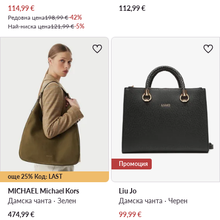
Актуална цена
114,99
€
112,99
€
Редовна цена
198,99 €
-42%
Най-ниска цена
121,99 €
-5%
Промоция
още 25% Код: LAST
MICHAEL Michael Kors
Liu Jo
Дамска чанта · Зелен
Дамска чанта · Черен
Актуална цена
474,99
€
99,99
€