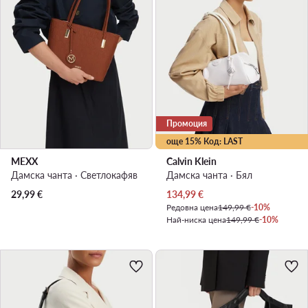
Промоция
още 15% Код: LAST
MEXX
Calvin Klein
Дамска чанта · Светлокафяв
Дамска чанта · Бял
Актуална цена
29,99
€
134,99
€
Редовна цена
149,99 €
-10%
Най-ниска цена
149,99 €
-10%