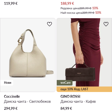
Актуална цена
119,99
€
188,99
€
Редовна цена
209,99 €
-10%
Най-ниска цена
209,99 €
-10%
Нови
weCare
още 10% Код: LAST
Coccinelle
GINO ROSSI
Дамска чанта · Светлобежов
Дамска чанта · Кафяв
294,99
€
84,99
€