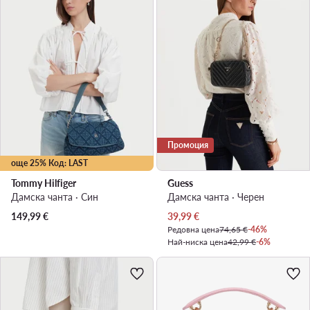
Промоция
още 25% Код: LAST
Tommy Hilfiger
Guess
Дамска чанта · Син
Дамска чанта · Черен
Актуална цена
149,99
€
39,99
€
Редовна цена
74,65 €
-46%
Най-ниска цена
42,99 €
-6%