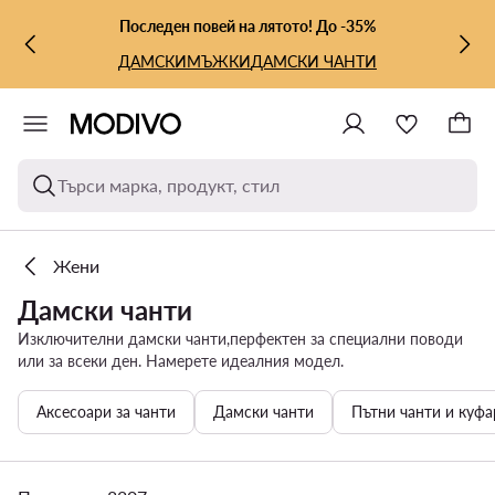
КЪМ ОСНОВНОТО СЪДЪРЖАНИЕ
КЪМ ТЪРСЕНЕ
Последен повей на лятото! До -35%
ДАМСКИ
МЪЖКИ
ДАМСКИ ЧАНТИ
Търси марка, продукт, стил
Жени
Дамски чанти
Изключителни дамски чанти,перфектен за специални поводи
или за всеки ден. Намерете идеалния модел.
Аксесоари за чанти
Дамски чанти
Пътни чанти и куфа