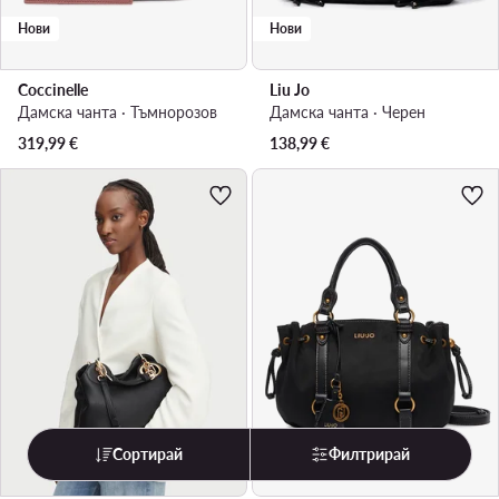
Нови
Нови
Coccinelle
Liu Jo
Дамска чанта · Тъмнорозов
Дамска чанта · Черен
319,99
€
138,99
€
Сортирай
Филтрирай
Нови