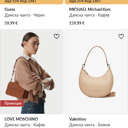
още 15% Код: LAST
още 25% Код: LAST
Guess
MICHAEL Michael Kors
Дамска чанта · Черен
Дамска чанта · Кафяв
59,99
€
159,99
€
Промоция
LOVE MOSCHINO
Valentino
Дамска чанта · Кафяв
Дамска чанта · Бежов