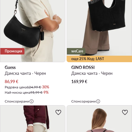
Промоция
weCare
още 25% Код: LAST
Guess
GINO ROSSI
Дамска чанта · Черен
Дамска чанта · Черен
Актуална цена
86,99
€
169,99
€
Редовна цена
124,99 €
-30%
Най-ниска цена
95,99 €
-9%
Спонсорирани
Спонсорирани