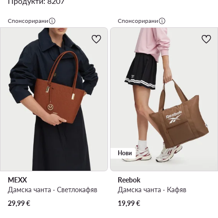
Продукти: 8207
Спонсорирани
Спонсорирани
Нови
MEXX
Reebok
Дамска чанта · Светлокафяв
Дамска чанта · Кафяв
29,99
€
19,99
€