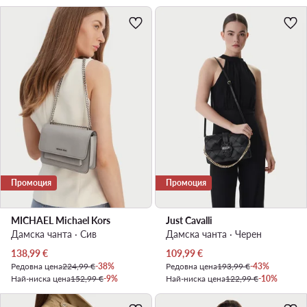
Промоция
Промоция
MICHAEL Michael Kors
Just Cavalli
Дамска чанта · Сив
Дамска чанта · Черен
Актуална цена
Актуална цена
138,99
€
109,99
€
Редовна цена
224,99 €
-38%
Редовна цена
193,99 €
-43%
Най-ниска цена
152,99 €
-9%
Най-ниска цена
122,99 €
-10%