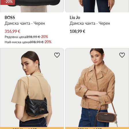
-20%
BOSS
Liu Jo
Дамска чанта · Черен
Дамска чанта · Черен
Актуална цена
316,99
€
108,99
€
Редовна цена
398,99 €
-20%
Най-ниска цена
398,99 €
-20%