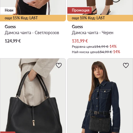
Нови
Промоция
още 15% Код: LAST
още 10% Код: LAST
Guess
Guess
Дамска чанта · Светлорозов
Дамска чанта · Черен
Актуална цена
124,99
€
131,99
€
Редовна цена
154,99 €
-14%
Най-ниска цена
154,99 €
-14%