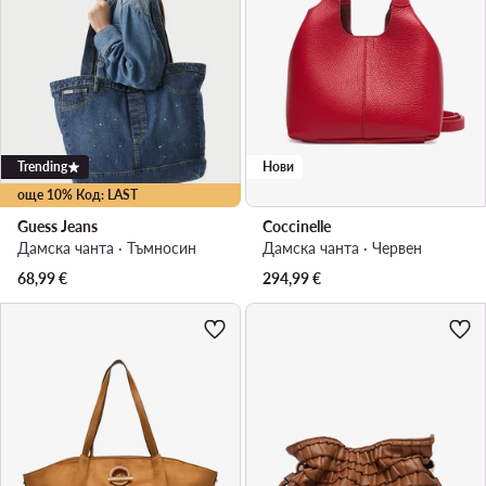
Trending
Нови
още 10% Код: LAST
Guess Jeans
Coccinelle
Дамска чанта · Тъмносин
Дамска чанта · Червен
68,99
€
294,99
€