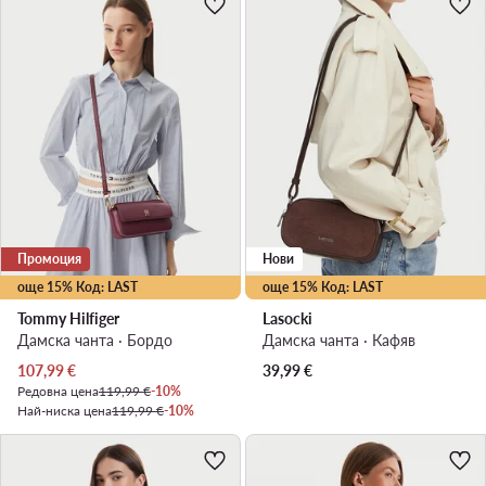
Промоция
Нови
още 15% Код: LAST
още 15% Код: LAST
Tommy Hilfiger
Lasocki
Дамска чанта · Бордо
Дамска чанта · Кафяв
Актуална цена
107,99
€
39,99
€
Редовна цена
119,99 €
-10%
Най-ниска цена
119,99 €
-10%