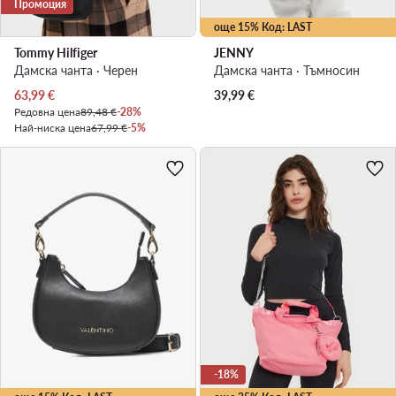
Промоция
още 15% Код: LAST
Tommy Hilfiger
JENNY
Дамска чанта · Черен
Дамска чанта · Тъмносин
Актуална цена
63,99
€
39,99
€
Редовна цена
89,48 €
-28%
Най-ниска цена
67,99 €
-5%
-18%