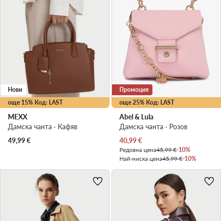
Нови
Промоция
още 15% Код: LAST
още 25% Код: LAST
MEXX
Abel & Lula
Дамска чанта · Кафяв
Дамска чанта · Розов
Актуална цена
49,99
€
40,99
€
Редовна цена
45,99 €
-10%
Най-ниска цена
45,99 €
-10%