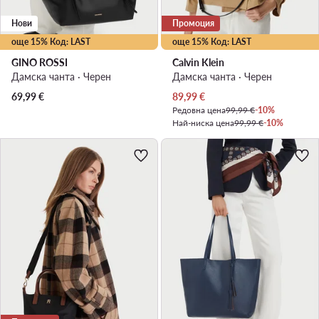
Нови
Промоция
още 15% Код: LAST
още 15% Код: LAST
GINO ROSSI
Calvin Klein
Дамска чанта · Черен
Дамска чанта · Черен
Актуална цена
69,99
€
89,99
€
Редовна цена
99,99 €
-10%
Най-ниска цена
99,99 €
-10%