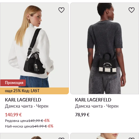
Промоция
още 25% Код: LAST
KARL LAGERFELD
KARL LAGERFELD
Дамска чанта · Черен
Дамска чанта · Черен
Актуална цена
140,99
€
78,99
€
Редовна цена
149,99 €
-6%
Най-ниска цена
149,99 €
-6%