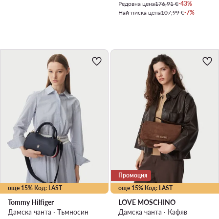
Редовна цена
176,91 €
-43%
Най-ниска цена
107,99 €
-7%
Промоция
още 15% Код: LAST
още 15% Код: LAST
Tommy Hilfiger
LOVE MOSCHINO
Дамска чанта · Тъмносин
Дамска чанта · Кафяв