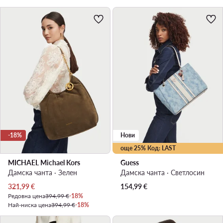
-18%
Нови
още 25% Код: LAST
MICHAEL Michael Kors
Guess
Дамска чанта · Зелен
Дамска чанта · Светлосин
Актуална цена
321,99
€
154,99
€
Редовна цена
394,99 €
-18%
Най-ниска цена
394,99 €
-18%