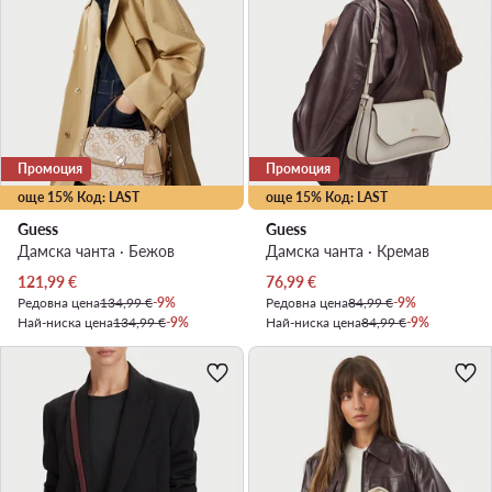
Промоция
Промоция
още 15% Код: LAST
още 15% Код: LAST
Guess
Guess
Дамска чанта · Бежов
Дамска чанта · Кремав
Актуална цена
Актуална цена
121,99
€
76,99
€
Редовна цена
134,99 €
-9%
Редовна цена
84,99 €
-9%
Най-ниска цена
134,99 €
-9%
Най-ниска цена
84,99 €
-9%