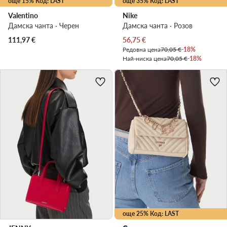
още 15% Код: LAST
още 35% Код: LAST
Valentino
Nike
Дамска чанта · Черен
Дамска чанта · Розов
Актуална цена
111,97
€
56,75
€
Редовна цена
70,05 €
-18%
Най-ниска цена
70,05 €
-18%
още 25% Код: LAST