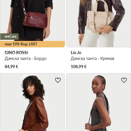
weCare
още 10% Код: LAST
GINO ROSSI
Liu Jo
Дамска чанта · Бордо
Дамска чанта · Кремав
84,99
€
108,99
€