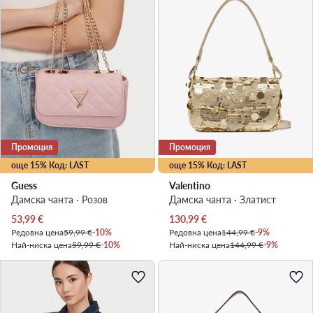
Промоция
Промоция
още 15% Код: LAST
още 15% Код: LAST
Guess
Valentino
Дамска чанта · Розов
Дамска чанта · Златист
Актуална цена
Актуална цена
53,99
€
130,99
€
Редовна цена
59,99 €
-10%
Редовна цена
144,99 €
-9%
Най-ниска цена
59,99 €
-10%
Най-ниска цена
144,99 €
-9%