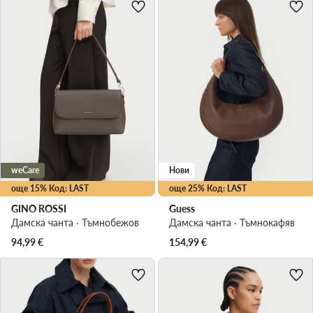
weCare
Нови
още 15% Код: LAST
още 25% Код: LAST
GINO ROSSI
Guess
Дамска чанта · Тъмнобежов
Дамска чанта · Тъмнокафяв
94,99
€
154,99
€