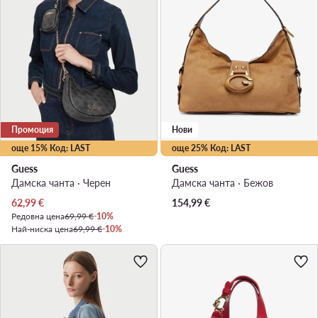
Промоция
Нови
още 15% Код: LAST
още 25% Код: LAST
Guess
Guess
Дамска чанта · Черен
Дамска чанта · Бежов
Актуална цена
62,99
€
154,99
€
Редовна цена
69,99 €
-10%
Най-ниска цена
69,99 €
-10%