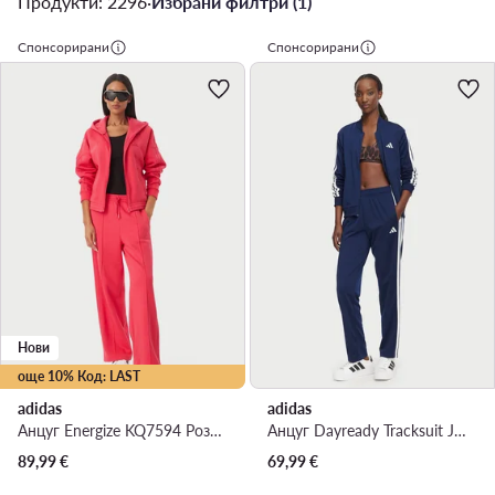
Продукти: 2296
·
Избрани филтри (1)
Спонсорирани
Спонсорирани
Нови
още 10% Код: LAST
adidas
adidas
Анцуг Energize KQ7594 Розов Regular Fit
Анцуг Dayready Tracksuit JD5435 Тъмносин Regular Fit
89,99
€
69,99
€