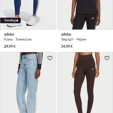
Trending
adidas
adidas
Клин · Тъмносин
Тишърт · Черен
29,99
€
34,99
€