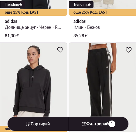
Trending
Trending
още 15% Код: LAST
още 25% Код: LAST
adidas
adidas
Долнище анцуг · Черен · Regular Fit
Клин · Бежов
81,30
€
35,28
€
Trending
Сортирай
Филтрирай
1
още 15% Код: LAST