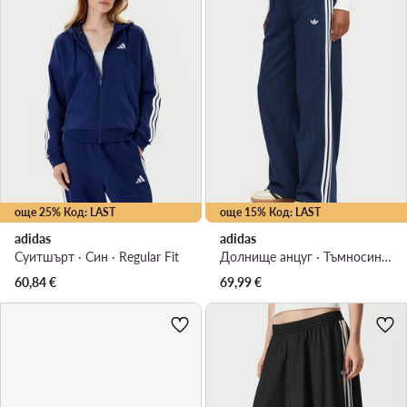
още 25% Код: LAST
още 15% Код: LAST
adidas
adidas
Суитшърт · Син · Regular Fit
Долнище анцуг · Тъмносин · Relaxed Fit
60,84
€
69,99
€