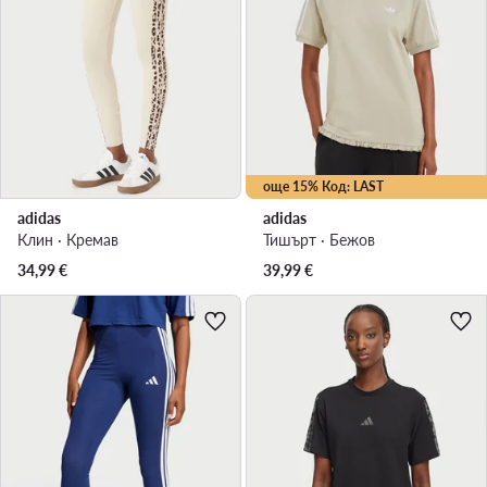
още 15% Код: LAST
adidas
adidas
Клин · Кремав
Тишърт · Бежов
34,99
€
39,99
€