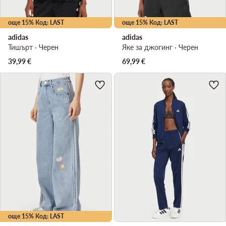
още 15% Код: LAST
още 15% Код: LAST
adidas
adidas
Тишърт · Черен
Яке за джогинг · Черен
39,99
€
69,99
€
още 15% Код: LAST