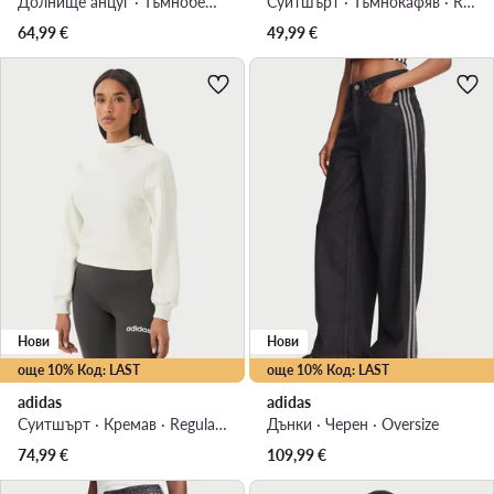
Долнище анцуг · Тъмнобежов · Regular Fit
Суитшърт · Тъмнокафяв · Regular Fit
64,99
€
49,99
€
Нови
Нови
още 10% Код: LAST
още 10% Код: LAST
adidas
adidas
Суитшърт · Кремав · Regular Fit
Дънки · Черен · Oversize
74,99
€
109,99
€