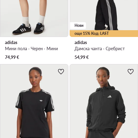
Нови
още 15% Код: LAST
adidas
adidas
Мини пола · Черен · Мини
Дамска чанта · Сребрист
74,99
€
54,99
€