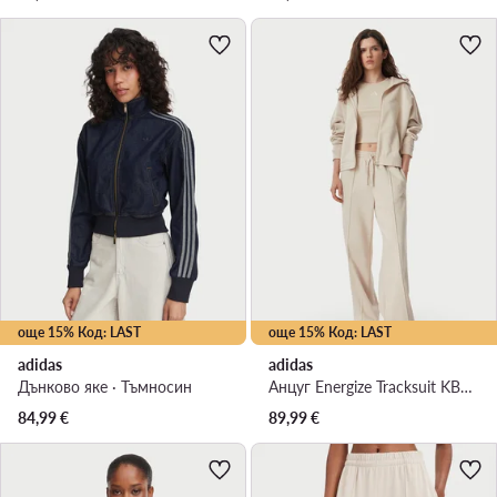
още 15% Код: LAST
още 15% Код: LAST
adidas
adidas
Дънково яке · Тъмносин
Анцуг Energize Tracksuit KB8172 Кремав Regular Fit
84,99
€
89,99
€