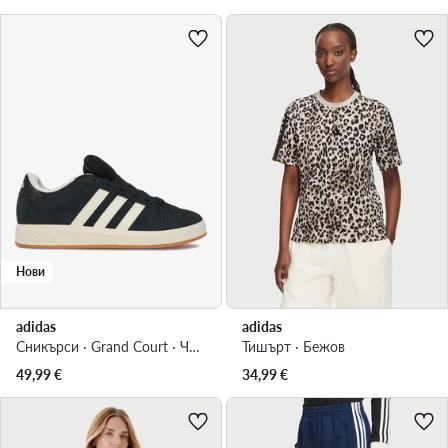
Нови
adidas
adidas
Сникърси · Grand Court · Черен
Тишърт · Бежов
49,99
€
34,99
€