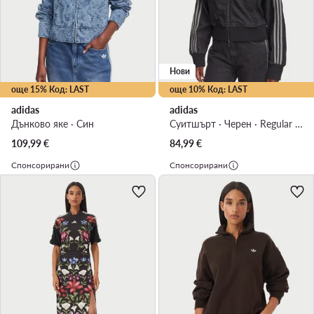
Нови
още 15% Код: LAST
още 10% Код: LAST
adidas
adidas
Дънково яке · Син
Суитшърт · Черен · Regular Fit
109,99
€
84,99
€
Спонсорирани
Спонсорирани