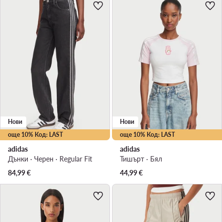
Нови
Нови
още 10% Код: LAST
още 10% Код: LAST
adidas
adidas
Дънки · Черен · Regular Fit
Тишърт · Бял
84,99
€
44,99
€