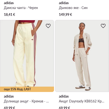
adidas
adidas
Дамска чанта · Черен
Дънково яке · Син
18,41
€
149,99
€
още 15% Код: LAST
adidas
adidas
Долнище анцуг · Кремав · Relaxed Fit
Анцуг Dayready KB8162 Кремав Regular Fit
69,99
€
69,99
€