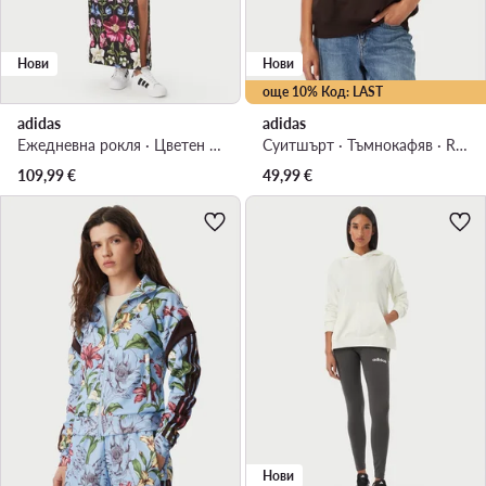
Нови
Нови
още 10% Код: LAST
adidas
adidas
Ежедневна рокля · Цветен · Макси
Суитшърт · Тъмнокафяв · Regular Fit
109,99
€
49,99
€
Нови