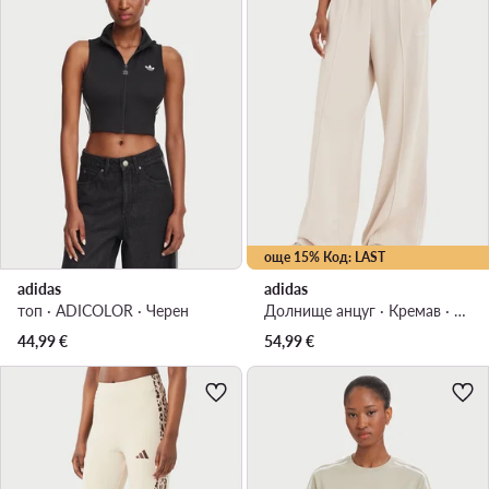
още 15% Код: LAST
adidas
adidas
топ · ADICOLOR · Черен
Долнище анцуг · Кремав · Regular Fit
44,99
€
54,99
€