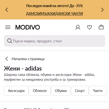
КЪМ ОСНОВНОТО СЪДЪРЖАНИЕ
КЪМ ТЪРСЕНЕ
Последен повей на лятото! До -35%
ДАМСКИ
МЪЖКИ
ДАМСКИ ЧАНТИ
Търси марка, продукт, стил
Начална страница
Жени - adidas
Широка гама облекла, обувки и аксесоари Жени - adidas,
перфектен за ежедневна употреба и за тренировки.
Аксесоари
Облекло
Обувки
Спорт
Чанти