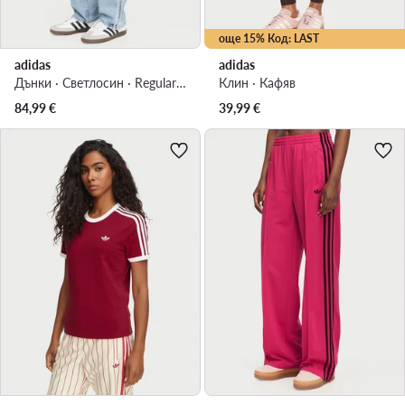
още 15% Код: LAST
adidas
adidas
Дънки · Светлосин · Regular Fit
Клин · Кафяв
84,99
€
39,99
€