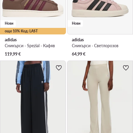
Нови
Нови
още 10% Код: LAST
adidas
adidas
Сникърси · Spezial · Кафяв
Сникърси · Светлорозов
119,99
€
64,99
€