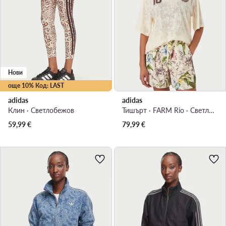
Нови
още 10% Код: LAST
adidas
adidas
Клин · Светлобежов
Тишърт · FARM Rio · Светлобежов
59,99
€
79,99
€