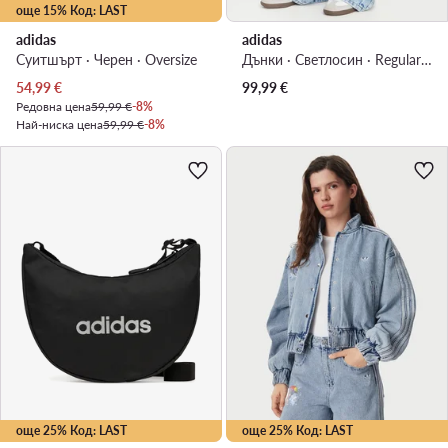
още 15% Код: LAST
adidas
adidas
Суитшърт · Черен · Oversize
Дънки · Светлосин · Regular Fit
Актуална цена
54,99
€
99,99
€
Редовна цена
59,99 €
-8%
Най-ниска цена
59,99 €
-8%
още 25% Код: LAST
още 25% Код: LAST