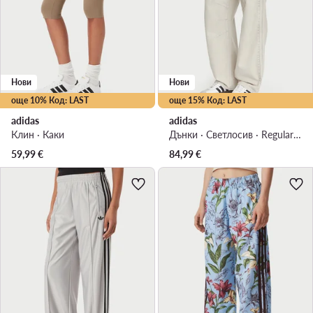
Нови
Нови
още 10% Код: LAST
още 15% Код: LAST
adidas
adidas
Клин · Каки
Дънки · Светлосив · Regular Fit
59,99
€
84,99
€