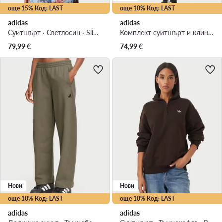
още 15% Код: LAST
още 10% Код: LAST
adidas
adidas
Суитшърт · Светлосин · Slim Fit
Комплект суитшърт и клин Leisure KD8264 Кремав Regular Fit
79,99
€
74,99
€
Нови
Нови
още 10% Код: LAST
още 10% Код: LAST
adidas
adidas