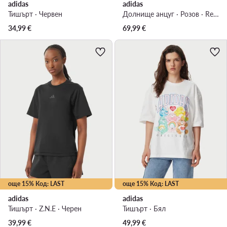
adidas
adidas
Тишърт · Червен
Долнище анцуг · Розов · Relaxed Fit
34,99
€
69,99
€
още 15% Код: LAST
още 15% Код: LAST
adidas
adidas
Тишърт · Z.N.E · Черен
Тишърт · Бял
39,99
€
49,99
€