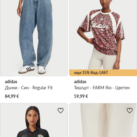
още 15% Код: LAST
adidas
adidas
Дънки · Син · Regular Fit
Тишърт · FARM Rio · Цветен
84,99
€
59,99
€