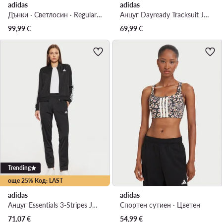
adidas
adidas
Дънки · Светлосин · Regular Fit
Анцуг Dayready Tracksuit JD5435 Тъмносин Regular Fit
99,99
€
69,99
€
Trending
още 25% Код: LAST
adidas
adidas
Анцуг Essentials 3-Stripes JD5434 Черен Regular Fit
Спортен сутиен · Цветен
71,07
€
54,99
€