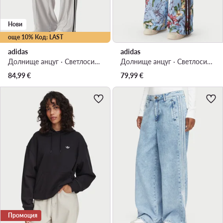
Нови
още 10% Код: LAST
adidas
adidas
Долнище анцуг · Светлосив · Regular Fit
Долнище анцуг · Светлосин · Relaxed Fit
84,99
€
79,99
€
Промоция