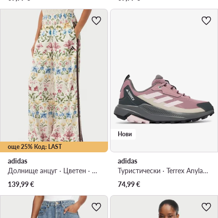
Нови
още 25% Код: LAST
adidas
adidas
Долнище анцуг · Цветен · Relaxed Fit
Туристически · Terrex Anylander Hiking Shoes KJ0869 · Виолетов
139,99
€
74,99
€