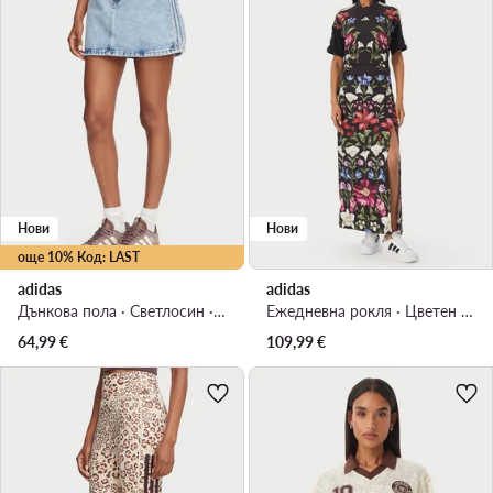
Нови
Нови
още 10% Код: LAST
adidas
adidas
Дънкова пола · Светлосин · Мини
Ежедневна рокля · Цветен · Макси
64,99
€
109,99
€