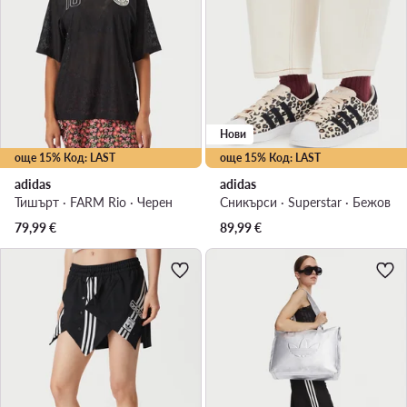
Нови
още 15% Код: LAST
още 15% Код: LAST
adidas
adidas
Тишърт · FARM Rio · Черен
Сникърси · Superstar · Бежов
79,99
€
89,99
€