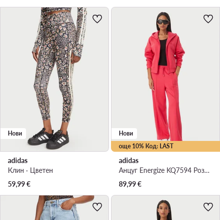
Нови
Нови
още 10% Код: LAST
adidas
adidas
Клин · Цветен
Анцуг Energize KQ7594 Розов Regular Fit
59,99
€
89,99
€