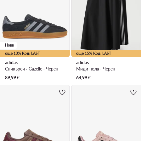
Нови
още 10% Код: LAST
още 15% Код: LAST
adidas
adidas
Сникърси · Gazelle · Черен
Миди пола · Черен
89,99
€
64,99
€