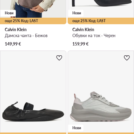
Нови
Нови
още 25% Код: LAST
още 25% Код: LAST
Calvin Klein
Calvin Klein
Дамска чанта · Бежов
Обувки на ток · Черен
149,99
€
159,99
€
Нови