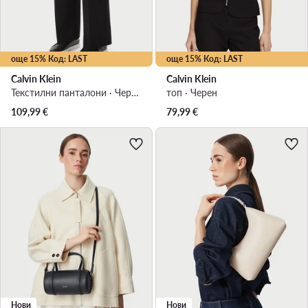
още 15% Код: LAST
още 15% Код: LAST
Calvin Klein
Calvin Klein
Текстилни панталони · Черен · Regular Fit
топ · Черен
109,99
€
79,99
€
Нови
Нови