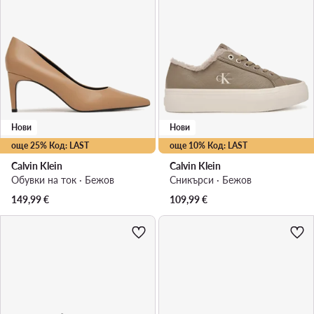
Нови
Нови
още 25% Код: LAST
още 10% Код: LAST
Calvin Klein
Calvin Klein
Обувки на ток · Бежов
Сникърси · Бежов
149,99
€
109,99
€