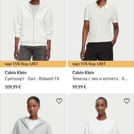
още 15% Код: LAST
още 15% Код: LAST
Calvin Klein
Calvin Klein
Суитшърт · Бял · Relaxed Fit
Тениска с яка и копчета · Кремав
109,99
€
99,99
€