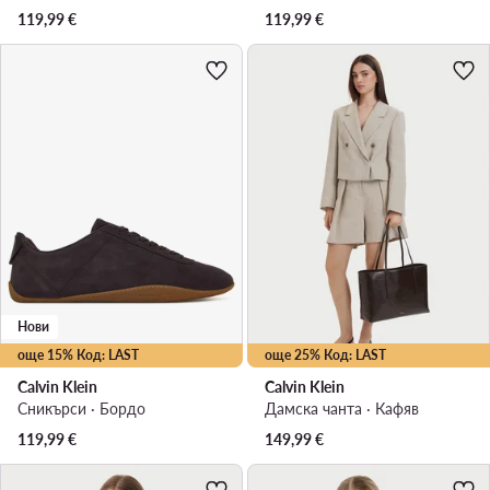
119,99
€
119,99
€
Нови
още 15% Код: LAST
още 25% Код: LAST
Calvin Klein
Calvin Klein
Сникърси · Бордо
Дамска чанта · Кафяв
119,99
€
149,99
€