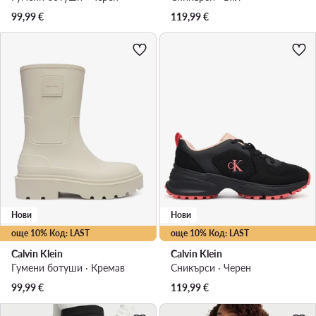
99,99
€
119,99
€
Нови
Нови
още 10% Код: LAST
още 10% Код: LAST
Calvin Klein
Calvin Klein
Гумени ботуши · Кремав
Сникърси · Черен
99,99
€
119,99
€