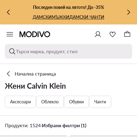
КЪМ ОСНОВНОТО СЪДЪРЖАНИЕ
КЪМ ТЪРСЕНЕ
Последен повей на лятото! До -35%
ДАМСКИ
МЪЖКИ
ДАМСКИ ЧАНТИ
Търси марка, продукт, стил
Начална страница
Жени Calvin Klein
Аксесоари
Облекло
Обувки
Чанти
Продукти: 1524
·
Избрани филтри (1)