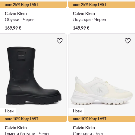
още 25% Код: LAST
още 25% Код: LAST
Calvin Klein
Calvin Klein
Обувки · Черен
Лоуфъри · Черен
169,99
€
149,99
€
Нови
Нови
още 10% Код: LAST
още 10% Код: LAST
Calvin Klein
Calvin Klein
Гумени ботуши · Черен
Сникърси · Бял