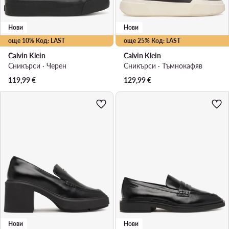
Нови
Нови
още 10% Код: LAST
още 25% Код: LAST
Calvin Klein
Calvin Klein
Сникърси · Черен
Сникърси · Тъмнокафяв
119,99
€
129,99
€
Нови
Нови