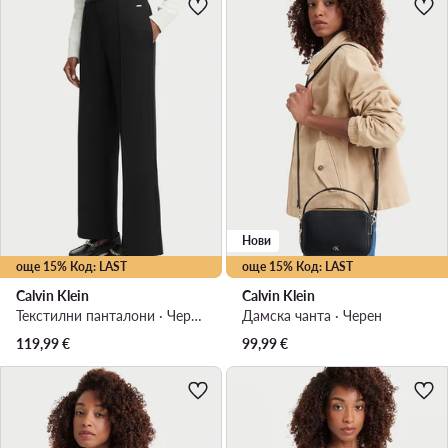
Нови
още 15% Код: LAST
още 15% Код: LAST
Calvin Klein
Calvin Klein
Текстилни панталони · Черен · Relaxed Fit
Дамска чанта · Черен
119,99
€
99,99
€