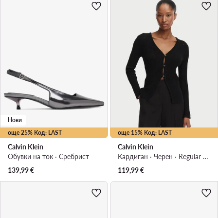
Нови
още 25% Код: LAST
още 15% Код: LAST
Calvin Klein
Calvin Klein
Обувки на ток · Сребрист
Кардиган · Черен · Regular Fit
139,99
€
119,99
€