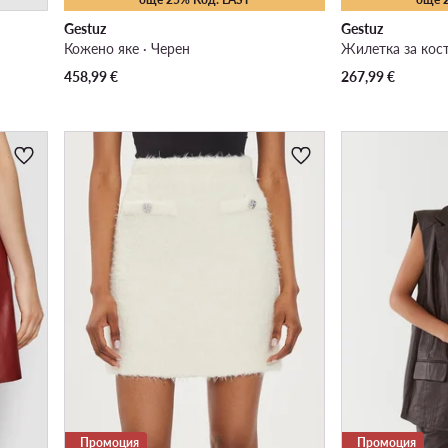
Gestuz
Gestuz
Кожено яке · Черен
Жилетка за кос
458,99
€
267,99
€
Промоция
Промоция