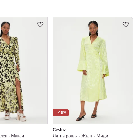
-18%
Gestuz
елен · Макси
Лятна рокля · Жълт · Миди