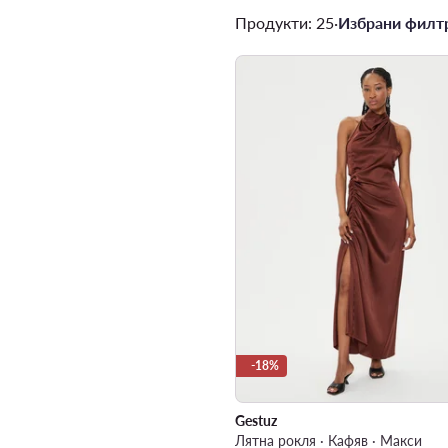
Продукти: 25
·
Избрани филтр
-18%
Gestuz
Лятна рокля · Кафяв · Макси