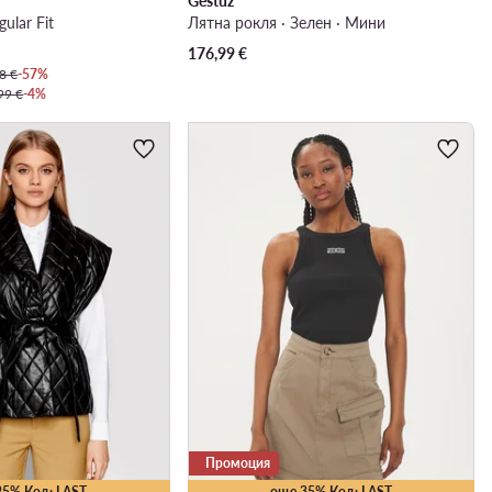
Gestuz
ular Fit
Лятна рокля · Зелен · Мини
176,99
€
8 €
-57%
99 €
-4%
Промоция
25% Код: LAST
още 35% Код: LAST