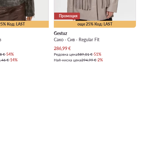
Промоция
25% Код: LAST
още 25% Код: LAST
Gestuz
в
Сако · Сив · Regular Fit
Актуална цена
286,99
€
8 €
-54%
Редовна цена
589,01 €
-51%
,46 €
-14%
Най-ниска цена
294,99 €
-2%