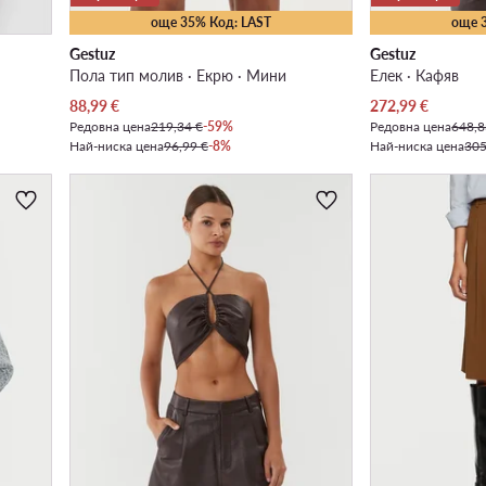
още 35% Код: LAST
още 
Gestuz
Gestuz
Пола тип молив · Екрю · Мини
Елек · Кафяв
Актуална цена
Актуална цена
88,99
€
272,99
€
Редовна цена
219,34 €
-59%
Редовна цена
648,8
Най-ниска цена
96,99 €
-8%
Най-ниска цена
305