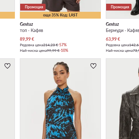
Промоция
Промоция
още 35% Код: LAST
Gestuz
Gestuz
топ · Кафяв
Бермуди · Кафя
Актуална цена
Актуална цена
89,99
€
63,99
€
Редовна цена
214,23 €
-57%
Редовна цена
142,6
Най-ниска цена
99,99 €
-10%
Най-ниска цена
73,