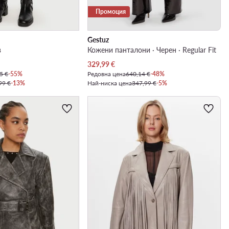
Промоция
Gestuz
в
Кожени панталони · Черен · Regular Fit
Актуална цена
329,99
€
5 €
-55%
Редовна цена
640,14 €
-48%
99 €
-13%
Най-ниска цена
347,99 €
-5%