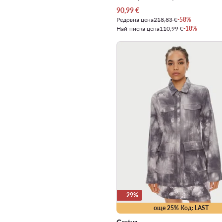
Актуална цена
90,99
€
Редовна цена
218,83 €
-58%
Най-ниска цена
110,99 €
-18%
-29%
още 25% Код: LAST