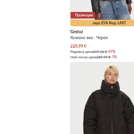
Промоция
още 25% Код: LAST
Gestuz
Кожено яке · Черен
Актуална цена
220,99
€
Редовна цена
419,26 €
-47%
Най-ниска цена
239,99 €
-7%