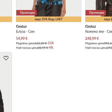
Промоция
Промоция
още 35% Код: LAST
още 
Gestuz
Gestuz
Блуза · Син
Кожено яке · Си
Актуална цена
Актуална цена
54,99
€
248,99
€
Редовна цена
122,20 €
-55%
Редовна цена
551,6
Най-ниска цена
60,99 €
-9%
Най-ниска цена
292