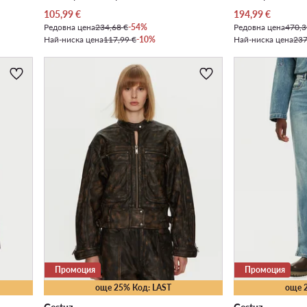
Актуална цена
Актуална цена
105,99
€
194,99
€
Редовна цена
234,68 €
-54%
Редовна цена
470,3
Най-ниска цена
117,99 €
-10%
Най-ниска цена
237
Промоция
Промоция
още 25% Код: LAST
още 