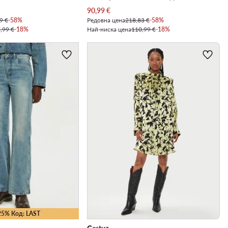
Актуална цена
90,99
€
9 €
-58%
Редовна цена
218,83 €
-58%
,99 €
-18%
Най-ниска цена
110,99 €
-18%
25% Код: LAST