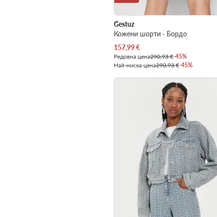
Gestuz
Кожени шорти · Бордо
Актуална цена
157,99
€
Редовна цена
290,93 €
-45%
Най-ниска цена
290,93 €
-45%