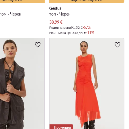
Gestuz
тюм · Черен
топ · Черен
Актуална цена
38,99
€
Редовна цена
91,52 €
-57%
Най-ниска цена
43,99 €
-11%
Промоция