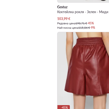
Gestuz
Коктейлна рокля · Зелен · Миди
Актуална цена
103,99
€
Редовна цена
190,71 €
-45%
Най-ниска цена
115,04 €
-9%
-45%