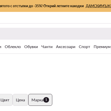
лятото с отстъпки до -35%! Открий летните находки
ДАМСКИ
МЪЖ
и
Облекло
Обувки
Чанти
Аксесоари
Спорт
Премиум
Цвят
Цена
Марка
1