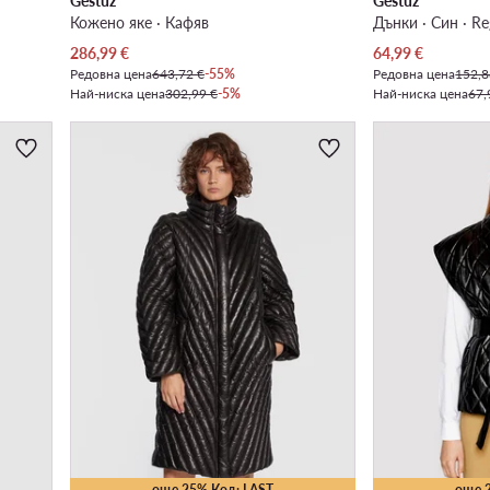
Gestuz
Gestuz
Кожено яке · Кафяв
Дънки · Син · Reg
Актуална цена
Актуална цена
286,99
€
64,99
€
Редовна цена
643,72 €
-55%
Редовна цена
152,8
Най-ниска цена
302,99 €
-5%
Най-ниска цена
67,
още 25% Код: LAST
още 