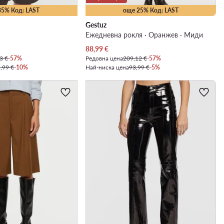
35% Код: LAST
още 25% Код: LAST
Gestuz
Ежедневна рокля · Оранжев · Миди
Актуална цена
88,99
€
3 €
-57%
Редовна цена
209,12 €
-57%
,99 €
-10%
Най-ниска цена
93,99 €
-5%