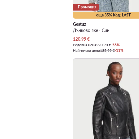
Промоция
още 35% Код: LAST
Gestuz
Дънково яке · Син
Актуална цена
120,99
€
Редовна цена
290,93 €
-58%
Най-ниска цена
135,99 €
-11%