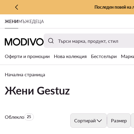
Последен повей на 
КЪМ ОСНОВНОТО СЪДЪРЖАНИЕ
ЖЕНИ
МЪЖЕ
ДЕЦА
КЪМ ТЪРСЕНЕ
Оферти и промоции
Нова колекция
Бестселъри
Марк
Начална страница
Жени Gestuz
Облекло
Брой на продуктите:
25
Сортирай
Размер