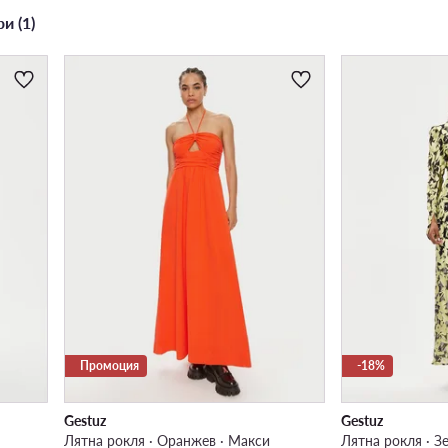
и (1)
Промоция
-18%
Gestuz
Gestuz
Лятна рокля · Оранжев · Макси
Лятна рокля · З