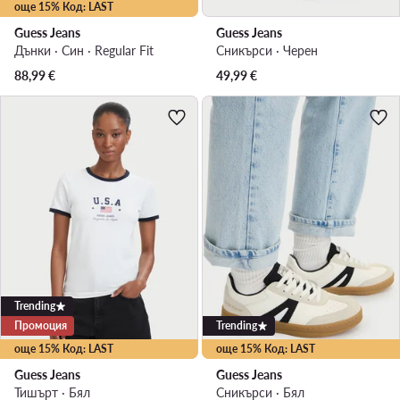
още 15% Код: LAST
Guess Jeans
Guess Jeans
Дънки · Син · Regular Fit
Сникърси · Черен
88,99
€
49,99
€
Trending
Промоция
Trending
още 15% Код: LAST
още 15% Код: LAST
Guess Jeans
Guess Jeans
Тишърт · Бял
Сникърси · Бял