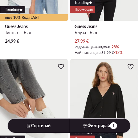
Trending
Trending
Промоция
още 10% Код: LAST
Guess Jeans
Guess Jeans
Тишърт · Бял
Блуза · Бял
Актуална цена
24,99
€
27,99
€
Редовна цена
38,99 €
-28%
Най-ниска цена
31,99 €
-12%
Сортирай
Филтрирай
1
Trending