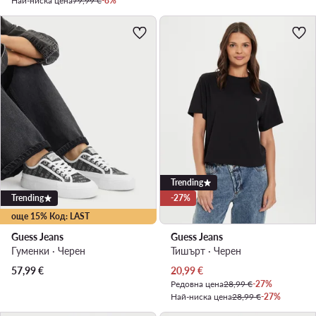
Най-ниска цена
79,99 €
-8%
Trending
Trending
-27%
още 15% Код: LAST
Guess Jeans
Guess Jeans
Гуменки · Черен
Тишърт · Черен
Актуална цена
57,99
€
20,99
€
Редовна цена
28,99 €
-27%
Най-ниска цена
28,99 €
-27%