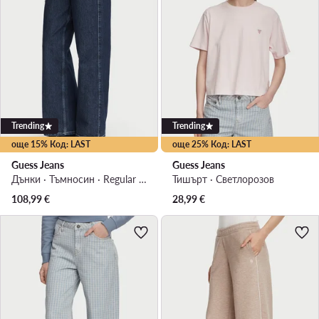
Trending
Trending
още 15% Код: LAST
още 25% Код: LAST
Guess Jeans
Guess Jeans
Дънки · Тъмносин · Regular Fit
Тишърт · Светлорозов
108,99
€
28,99
€