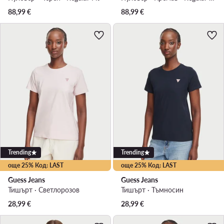
88,99
€
88,99
€
Trending
Trending
още 25% Код: LAST
още 25% Код: LAST
Guess Jeans
Guess Jeans
Тишърт · Светлорозов
Тишърт · Тъмносин
28,99
€
28,99
€