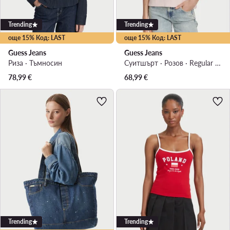
Trending
Trending
още 15% Код: LAST
още 15% Код: LAST
Guess Jeans
Guess Jeans
Риза · Тъмносин
Суитшърт · Розов · Regular Fit
78,99
€
68,99
€
Trending
Trending