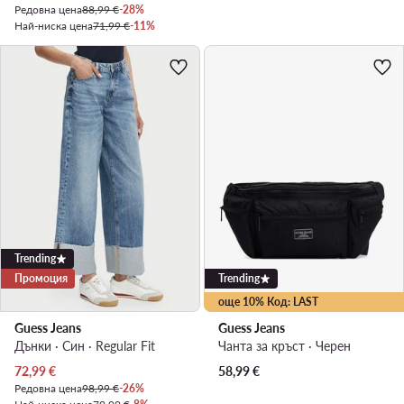
Редовна цена
88,99 €
-28%
Най-ниска цена
71,99 €
-11%
Trending
Промоция
Trending
още 10% Код: LAST
Guess Jeans
Guess Jeans
Дънки · Син · Regular Fit
Чанта за кръст · Черен
Актуална цена
72,99
€
58,99
€
Редовна цена
98,99 €
-26%