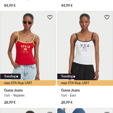
84,99
€
44,99
€
Trending
Trending
още 25% Код: LAST
още 15% Код: LAST
Guess Jeans
Guess Jeans
топ · Червен
топ · Бял
28,99
€
28,99
€