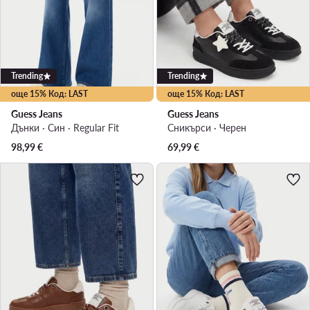
Trending
Trending
още 15% Код: LAST
още 15% Код: LAST
Guess Jeans
Guess Jeans
Дънки · Син · Regular Fit
Сникърси · Черен
98,99
€
69,99
€