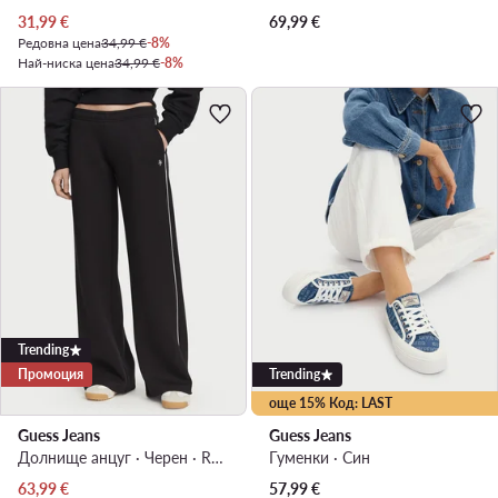
Актуална цена
31,99
€
69,99
€
Редовна цена
34,99 €
-8%
Най-ниска цена
34,99 €
-8%
Trending
Промоция
Trending
още 15% Код: LAST
Guess Jeans
Guess Jeans
Долнище анцуг · Черен · Regular Fit
Гуменки · Син
Актуална цена
63,99
€
57,99
€