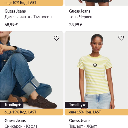
още 10% Код: LAST
Guess Jeans
Guess Jeans
Дамска чанта · Тъмносин
топ · Червен
68,99
€
28,99
€
Trending
Trending
още 15% Код: LAST
още 15% Код: LAST
Guess Jeans
Guess Jeans
Сникърси · Кафяв
Тишърт · Жълт