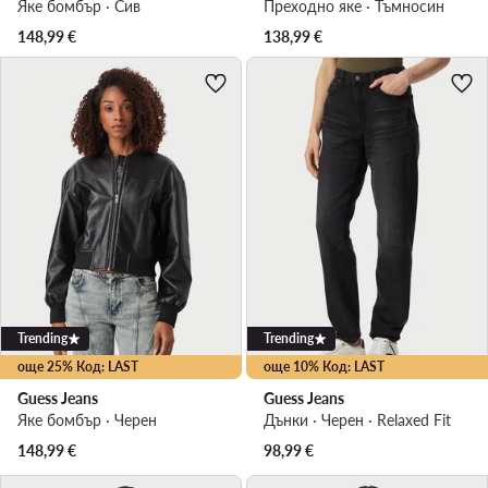
Яке бомбър · Сив
Преходно яке · Тъмносин
148,99
€
138,99
€
Trending
Trending
още 25% Код: LAST
още 10% Код: LAST
Guess Jeans
Guess Jeans
Яке бомбър · Черен
Дънки · Черен · Relaxed Fit
148,99
€
98,99
€