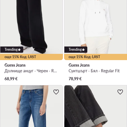
Trending
Trending
още 15% Код: LAST
още 15% Код: LAST
Guess Jeans
Guess Jeans
Долнище анцуг · Черен · Regular Fit
Суитшърт · Бял · Regular Fit
68,99
€
78,99
€