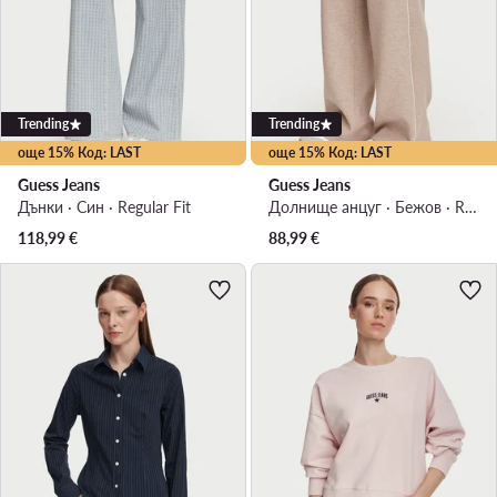
Trending
Trending
още 15% Код: LAST
още 15% Код: LAST
Guess Jeans
Guess Jeans
Дънки · Син · Regular Fit
Долнище анцуг · Бежов · Regular Fit
118,99
€
88,99
€