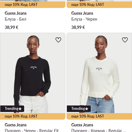
още 10% Код: LAST
още 10% Код: LAST
Guess Jeans
Guess Jeans
Блуза · Бял
Блуза · Черен
38,99
€
38,99
€
Trending
Trending
още 10% Код: LAST
още 10% Код: LAST
Guess Jeans
Guess Jeans
Пуловер · Черен · Regular Fit
Пуловер · Кремав · Regular Fit