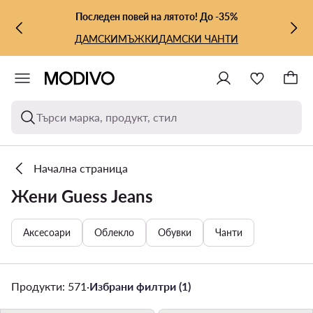
КЪМ ОСНОВНОТО СЪДЪРЖАНИЕ
КЪМ ТЪРСЕНЕ
Последен повей на лятото! До -35%
ДАМСКИ
МЪЖКИ
ДАМСКИ ЧАНТИ
Търси марка, продукт, стил
Начална страница
Жени Guess Jeans
Аксесоари
Облекло
Обувки
Чанти
Продукти: 571
·
Избрани филтри (1)