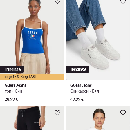
Trending
Trending
още 15% Код: LAST
Guess Jeans
Guess Jeans
топ · Син
Сникърси · Бял
28,99
€
49,99
€