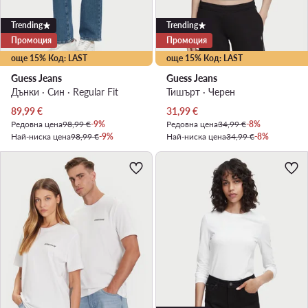
Trending
Trending
Промоция
Промоция
още 15% Код: LAST
още 15% Код: LAST
Guess Jeans
Guess Jeans
Дънки · Син · Regular Fit
Тишърт · Черен
Актуална цена
Актуална цена
89,99
€
31,99
€
Редовна цена
98,99 €
-9%
Редовна цена
34,99 €
-8%
Най-ниска цена
98,99 €
-9%
Най-ниска цена
34,99 €
-8%