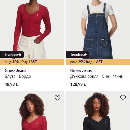
Trending
Trending
още 10% Код: LAST
още 25% Код: LAST
Guess Jeans
Guess Jeans
Блуза · Бордо
Дънкова рокля · Син · Мини
48,99
€
128,99
€