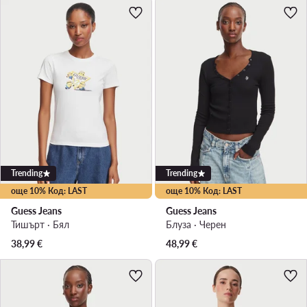
Trending
Trending
още 10% Код: LAST
още 10% Код: LAST
Guess Jeans
Guess Jeans
Тишърт · Бял
Блуза · Черен
38,99
€
48,99
€