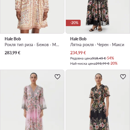
-20%
Hale Bob
Hale Bob
Рокля тип риза · Бежов · Мини
Лятна рокля · Черен · Макси
Актуална цена
283,99
€
234,99
€
Редовна цена
518,45 €
-54%
Най-ниска цена
293,99 €
-20%