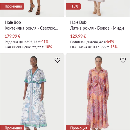
Промоция
-15%
Hale Bob
Hale Bob
Коктейлна рокля · Светлосин · Миди
Лятна рокля · Бежов · Миди
Актуална цена
Актуална цена
179,99
€
129,99
€
Редовна цена
305,75 €
-41%
Редовна цена
286,32 €
-54%
Най-ниска цена
199,99 €
-10%
Най-ниска цена
153,99 €
-15%
Промоция
Промоция