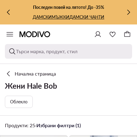
КЪМ ОСНОВНОТО СЪДЪРЖАНИЕ
КЪМ ТЪРСЕНЕ
Последен повей на лятото! До -35%
ДАМСКИ
МЪЖКИ
ДАМСКИ ЧАНТИ
Търси марка, продукт, стил
Начална страница
Жени Hale Bob
Облекло
Продукти: 25
·
Избрани филтри (1)