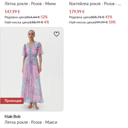
Лятна рокля · Розов · Мини
Коктейлна рокля · Розов · Миди
Актуална цена
Актуална цена
147,99
€
179,99
€
Редовна цена
314,44 €
-52%
Редовна цена
305,75 €
-41%
Най-ниска цена
158,99 €
-6%
Най-ниска цена
199,99 €
-10%
Промоция
Hale Bob
Лятна рокля · Розов · Макси