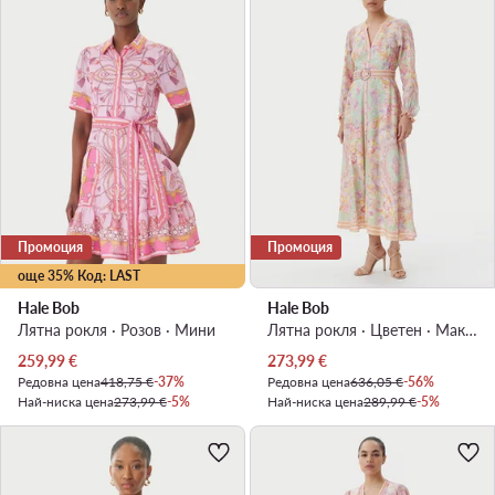
Промоция
Промоция
още 35% Код: LAST
Hale Bob
Hale Bob
Лятна рокля · Розов · Мини
Лятна рокля · Цветен · Макси
Актуална цена
Актуална цена
259,99
€
273,99
€
Редовна цена
418,75 €
-37%
Редовна цена
636,05 €
-56%
Най-ниска цена
273,99 €
-5%
Най-ниска цена
289,99 €
-5%