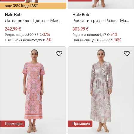
още 35% Код: LAST
Hale Bob
Hale Bob
Лятна рокля · Цветен · Макси
Рокля тип риза · Розов · Макси
Актуална цена
Актуална цена
242,99
€
303,99
€
Редовна цена
390,63 €
-37%
Редовна цена
664,17 €
-54%
Най-ниска цена
252,99 €
-3%
Най-ниска цена
339,99 €
-10%
Промоция
Промоция