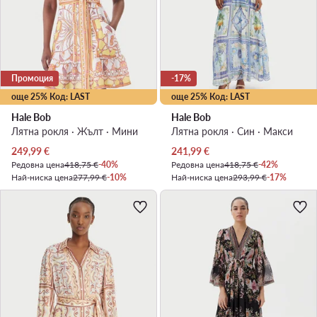
Промоция
-17%
още 25% Код: LAST
още 25% Код: LAST
Hale Bob
Hale Bob
Лятна рокля · Жълт · Мини
Лятна рокля · Син · Макси
Актуална цена
Актуална цена
249,99
€
241,99
€
Редовна цена
418,75 €
-40%
Редовна цена
418,75 €
-42%
Най-ниска цена
277,99 €
-10%
Най-ниска цена
293,99 €
-17%