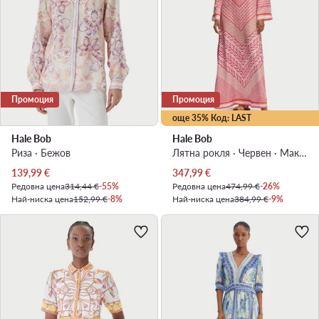
Промоция
Промоция
още 35% Код: LAST
Hale Bob
Hale Bob
Риза · Бежов
Лятна рокля · Червен · Макси
Актуална цена
Актуална цена
139,99
€
347,99
€
Редовна цена
314,44 €
-55%
Редовна цена
474,99 €
-26%
Най-ниска цена
152,99 €
-8%
Най-ниска цена
384,99 €
-9%