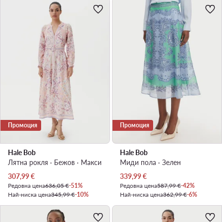
Промоция
Промоция
Hale Bob
Hale Bob
Лятна рокля · Бежов · Макси
Миди пола · Зелен
Актуална цена
Актуална цена
307,99
€
339,99
€
Редовна цена
636,05 €
-51%
Редовна цена
587,99 €
-42%
Най-ниска цена
345,99 €
-10%
Най-ниска цена
362,99 €
-6%