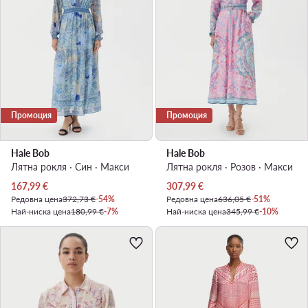
Промоция
Промоция
Hale Bob
Hale Bob
Лятна рокля · Син · Макси
Лятна рокля · Розов · Макси
Актуална цена
Актуална цена
167,99
€
307,99
€
Редовна цена
372,73 €
-54%
Редовна цена
636,05 €
-51%
Най-ниска цена
180,99 €
-7%
Най-ниска цена
345,99 €
-10%