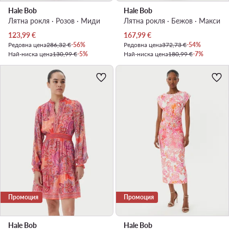
Hale Bob
Hale Bob
Лятна рокля · Розов · Миди
Лятна рокля · Бежов · Макси
Актуална цена
Актуална цена
123,99
€
167,99
€
Редовна цена
286,32 €
-56%
Редовна цена
372,73 €
-54%
Най-ниска цена
130,99 €
-5%
Най-ниска цена
180,99 €
-7%
Промоция
Промоция
Hale Bob
Hale Bob