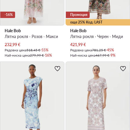
-16%
Промоция
още 25% Код: LAST
Hale Bob
Hale Bob
Лятна рокля · Розов · Макси
Лятна рокля · Черен · Миди
Актуална цена
Актуална цена
232,99
€
421,99
€
Редовна цена
518,45 €
-55%
Редовна цена
781,25 €
-45%
Най-ниска цена
279,99 €
-16%
Най-ниска цена
467,99 €
-9%