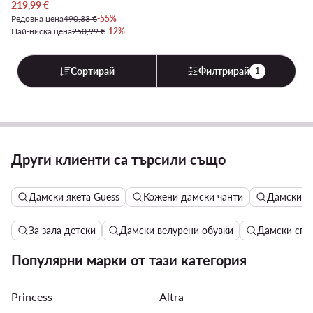
Актуална цена
219,99
€
Редовна цена
490,33 €
-55%
Най-ниска цена
250,99 €
-12%
Сортирай
Филтрирай
1
Други клиенти са търсили също
Дамски якета Guess
Кожени дамски чанти
Дамски то
За зала детски
Дамски велурени обувки
Дамски спо
Популярни марки от тази категория
Princess
Altra