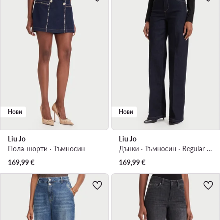
Нови
Нови
Liu Jo
Liu Jo
Пола-шорти · Тъмносин
Дънки · Тъмносин · Regular Fit
169,99
€
169,99
€