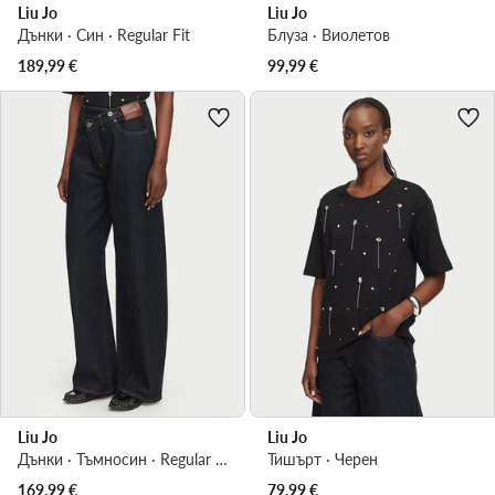
Liu Jo
Liu Jo
Дънки · Син · Regular Fit
Блуза · Виолетов
189,99
€
99,99
€
Liu Jo
Liu Jo
Дънки · Тъмносин · Regular Fit
Тишърт · Черен
169,99
€
79,99
€