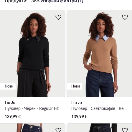
Продукти: 1368
·
Избрани филтри (1)
Нови
Нови
Liu Jo
Liu Jo
Пуловер · Черен · Regular Fit
Пуловер · Светлокафяв · Regular Fit
139,99
€
139,99
€