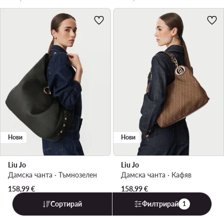
Нови
Нови
Liu Jo
Liu Jo
Дамска чанта · Тъмнозелен
Дамска чанта · Кафяв
158,99
€
158,99
€
Сортирай
Филтрирай
1