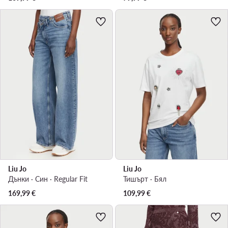
Liu Jo
Liu Jo
Дънки · Син · Regular Fit
Тишърт · Бял
169,99
€
109,99
€