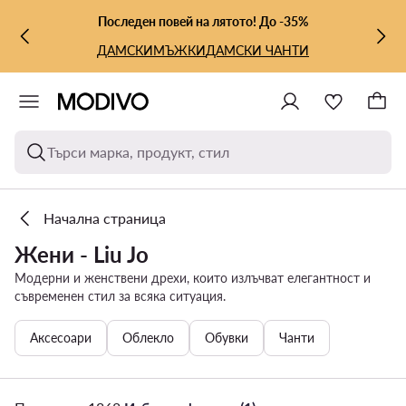
КЪМ ОСНОВНОТО СЪДЪРЖАНИЕ
КЪМ ТЪРСЕНЕ
Последен повей на лятото! До -35%
ДАМСКИ
МЪЖКИ
ДАМСКИ ЧАНТИ
Търси марка, продукт, стил
Начална страница
Жени - Liu Jo
Модерни и женствени дрехи, които излъчват елегантност и
съвременен стил за всяка ситуация.
Аксесоари
Облекло
Обувки
Чанти