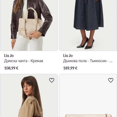
Liu Jo
Liu Jo
Дамска чанта · Кремав
Дънкова пола · Тъмносин · Макси
108,99
€
189,99
€