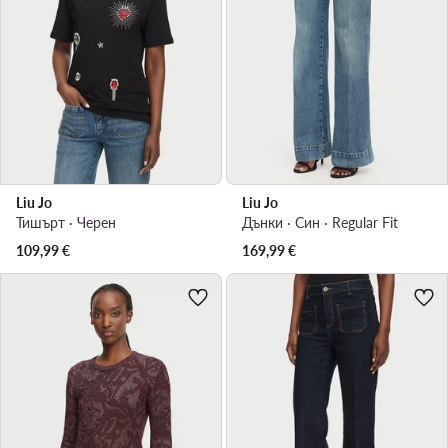
Liu Jo
Liu Jo
Тишърт · Черен
Дънки · Син · Regular Fit
109,99
€
169,99
€