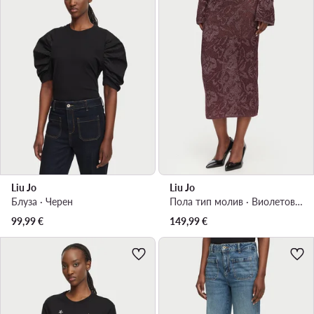
Liu Jo
Liu Jo
Блуза · Черен
Пола тип молив · Виолетов · Миди
99,99
€
149,99
€