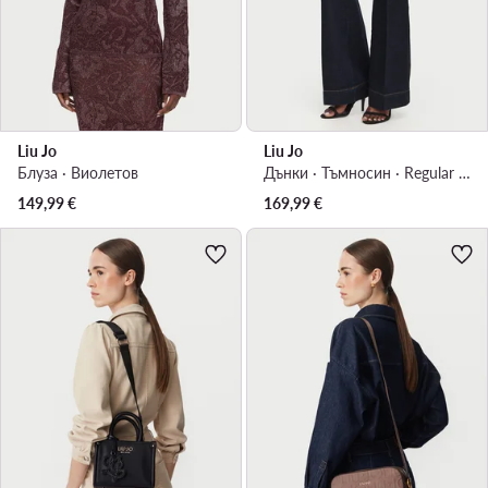
Liu Jo
Liu Jo
Блуза · Виолетов
Дънки · Тъмносин · Regular Fit
149,99
€
169,99
€