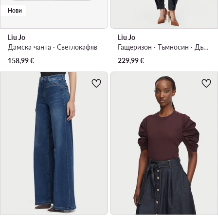
Нови
Liu Jo
Liu Jo
Дамска чанта · Светлокафяв
Гащеризон · Тъмносин · Дълга
158,99
€
229,99
€