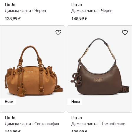
Liu Jo
Liu Jo
Дамска чанта · Черен
Дамска чанта · Черен
138,99
€
148,99
€
Нови
Нови
Liu Jo
Liu Jo
Дамска чанта · Светлокафяв
Дамска чанта · Тъмнобежов
148,99
€
108,99
€