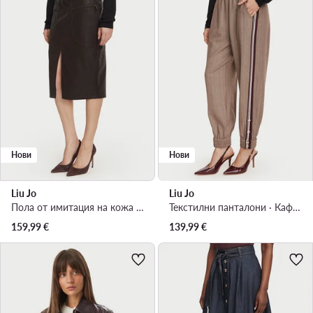
Нови
Нови
Liu Jo
Liu Jo
Пола от имитация на кожа · Кафяв · Миди
Текстилни панталони · Кафяв · Regular Fit
159,99
€
139,99
€