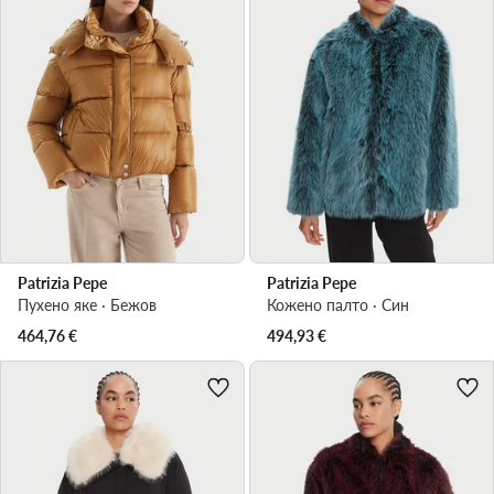
Patrizia Pepe
Patrizia Pepe
Пухено яке · Бежов
Кожено палто · Син
464,76
€
494,93
€