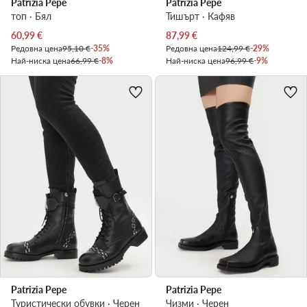
Patrizia Pepe
Patrizia Pepe
топ · Бял
Тишърт · Кафяв
Актуална цена
Актуална цена
60,99
€
87,99
€
Редовна цена
95,10 €
-35%
Редовна цена
124,99 €
-29%
Най-ниска цена
66,99 €
-8%
Най-ниска цена
96,99 €
-9%
Patrizia Pepe
Patrizia Pepe
Туристически oбувки · Черен
Чизми · Черен