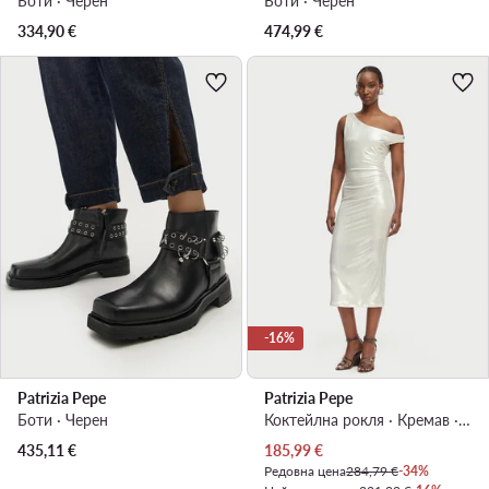
Боти · Черен
Боти · Черен
334,90
€
474,99
€
-16%
Patrizia Pepe
Patrizia Pepe
Боти · Черен
Коктейлна рокля · Кремав · Миди
Актуална цена
435,11
€
185,99
€
Редовна цена
284,79 €
-34%