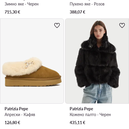
Зимно яке · Черен
Пухено яке · Розов
715,30
€
388,07
€
Patrizia Pepe
Patrizia Pepe
Апрески · Кафяв
Кожено палто · Черен
126,80
€
435,11
€