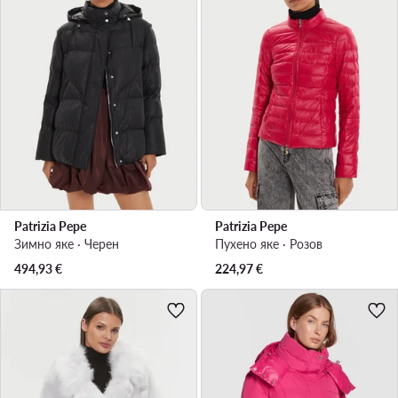
Patrizia Pepe
Patrizia Pepe
Зимно яке · Черен
Пухено яке · Розов
494,93
€
224,97
€