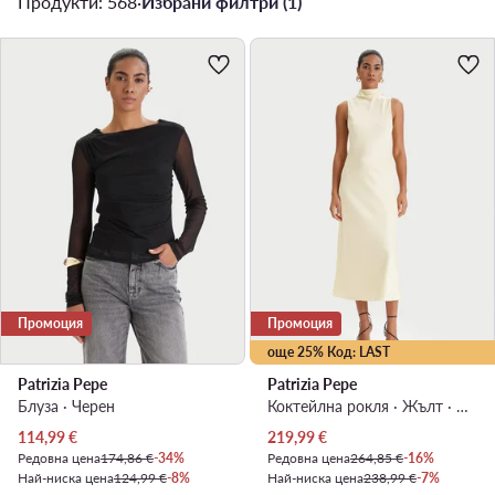
Продукти: 568
·
Избрани филтри (1)
Промоция
Промоция
още 25% Код: LAST
Patrizia Pepe
Patrizia Pepe
Блуза · Черен
Коктейлна рокля · Жълт · Миди
Актуална цена
Актуална цена
114,99
€
219,99
€
Редовна цена
174,86 €
-34%
Редовна цена
264,85 €
-16%
Най-ниска цена
124,99 €
-8%
Най-ниска цена
238,99 €
-7%