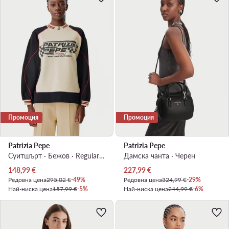
Промоция
Промоция
Patrizia Pepe
Patrizia Pepe
Суитшърт · Бежов · Regular Fit
Дамска чанта · Черен
Актуална цена
Актуална цена
148,99
€
227,99
€
Редовна цена
295,02 €
-49%
Редовна цена
324,99 €
-29%
Най-ниска цена
157,99 €
-5%
Най-ниска цена
244,99 €
-6%