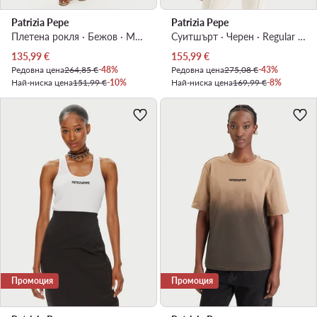
Patrizia Pepe
Patrizia Pepe
Плетена рокля · Бежов · Миди
Суитшърт · Черен · Regular Fit
Актуална цена
Актуална цена
135,99
€
155,99
€
Редовна цена
264,85 €
-48%
Редовна цена
275,08 €
-43%
Най-ниска цена
151,99 €
-10%
Най-ниска цена
169,99 €
-8%
Промоция
Промоция