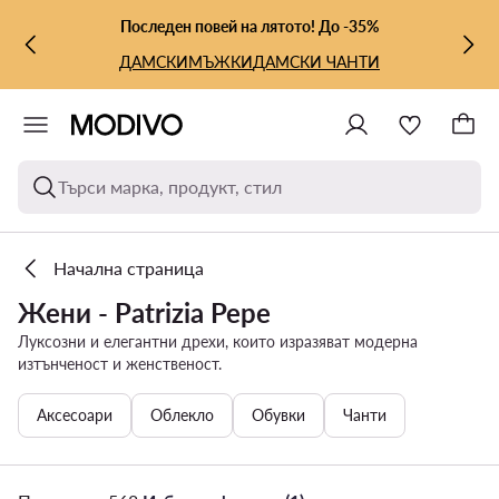
КЪМ ОСНОВНОТО СЪДЪРЖАНИЕ
КЪМ ТЪРСЕНЕ
Последен повей на лятото! До -35%
ДАМСКИ
МЪЖКИ
ДАМСКИ ЧАНТИ
Търси марка, продукт, стил
Начална страница
Жени - Patrizia Pepe
Луксозни и елегантни дрехи, които изразяват модерна
изтънченост и женственост.
Аксесоари
Облекло
Обувки
Чанти