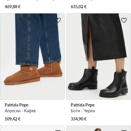
469,88
€
635,02
€
Patrizia Pepe
Patrizia Pepe
Апрески · Кафяв
Боти · Черен
109,42
€
334,90
€