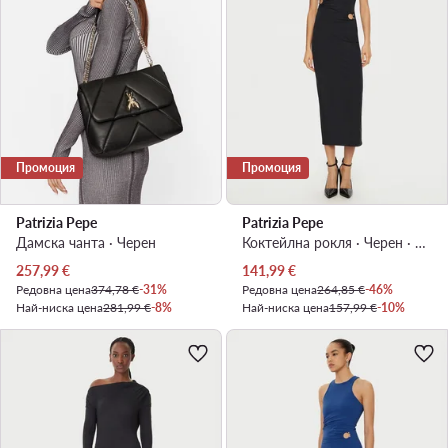
Промоция
Промоция
Patrizia Pepe
Patrizia Pepe
Дамска чанта · Черен
Коктейлна рокля · Черен · Миди
Актуална цена
Актуална цена
257,99
€
141,99
€
Редовна цена
374,78 €
-31%
Редовна цена
264,85 €
-46%
Най-ниска цена
281,99 €
-8%
Най-ниска цена
157,99 €
-10%