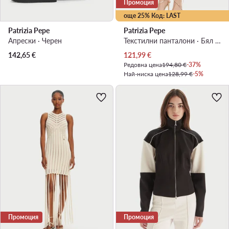
Промоция
още 25% Код: LAST
Patrizia Pepe
Patrizia Pepe
Апрески · Черен
Текстилни панталони · Бял · Regular Fit
Актуална цена
142,65
€
121,99
€
Редовна цена
194,80 €
-37%
Най-ниска цена
128,99 €
-5%
Промоция
Промоция