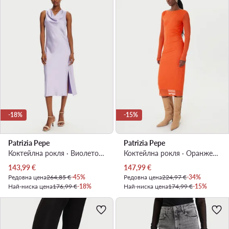
-18%
-15%
Patrizia Pepe
Patrizia Pepe
Коктейлна рокля · Виолетов · Миди
Коктейлна рокля · Оранжев · Миди
Актуална цена
Актуална цена
143,99
€
147,99
€
Редовна цена
264,85 €
-45%
Редовна цена
224,97 €
-34%
Най-ниска цена
176,99 €
-18%
Най-ниска цена
174,99 €
-15%