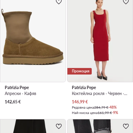
Промоция
Patrizia Pepe
Patrizia Pepe
Апрески · Кафяв
Коктейлна рокля · Червен · Миди
Актуална цена
142,65
€
146,99
€
Редовна цена
284,79 €
-48%
Най-ниска цена
161,99 €
-9%