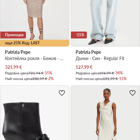
Промоция
-15%
още 25% Код: LAST
Patrizia Pepe
Patrizia Pepe
Коктейлна рокля · Бежов · Миди
Дънки · Син · Regular Fit
Актуална цена
Актуална цена
321,99
€
127,99
€
Редовна цена
721,94 €
-55%
Редовна цена
194,99 €
-34%
Най-ниска цена
330,99 €
-2%
Най-ниска цена
151,99 €
-15%