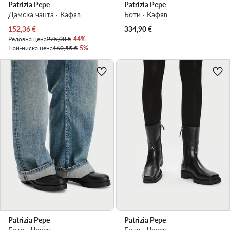
Patrizia Pepe
Patrizia Pepe
Дамска чанта · Кафяв
Боти · Кафяв
Актуална цена
152,36
€
334,90
€
Редовна цена
275,08 €
-44%
Най-ниска цена
160,55 €
-5%
Patrizia Pepe
Patrizia Pepe