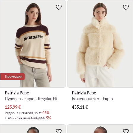
Промоция
Patrizia Pepe
Patrizia Pepe
Пуловер · Екрю · Regular Fit
Кожено палто · Екрю
Актуална цена
125,99
€
435,11
€
Редовна цена
235,19 €
-46%
Най-ниска цена
133,99 €
-5%