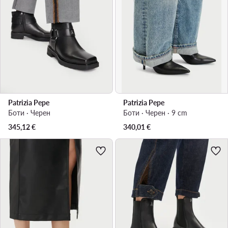
Patrizia Pepe
Patrizia Pepe
Боти · Черен
Боти · Черен · 9 cm
345,12
€
340,01
€