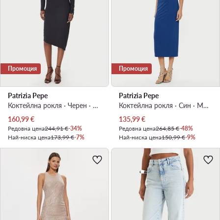
Промоция
Промоция
Patrizia Pepe
Patrizia Pepe
Коктейлна рокля · Черен · Миди, Асиметрична
Коктейлна рокля · Син · Миди
Актуална цена
Актуална цена
160,99
€
135,99
€
Редовна цена
244,91 €
-34%
Редовна цена
264,85 €
-48%
Най-ниска цена
173,99 €
-7%
Най-ниска цена
150,99 €
-9%