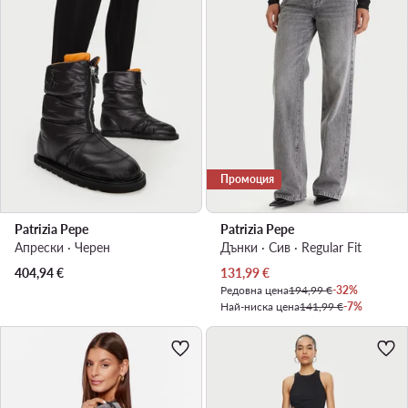
Промоция
Patrizia Pepe
Patrizia Pepe
Апрески · Черен
Дънки · Сив · Regular Fit
Актуална цена
404,94
€
131,99
€
Редовна цена
194,99 €
-32%
Най-ниска цена
141,99 €
-7%