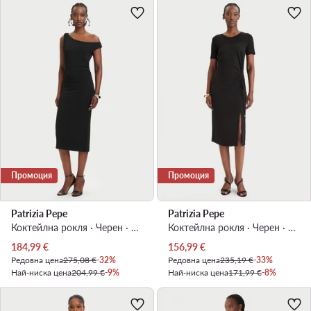
Промоция
Промоция
Patrizia Pepe
Patrizia Pepe
Коктейлна рокля · Черен · Миди
Коктейлна рокля · Черен · Миди
Актуална цена
Актуална цена
184,99
€
156,99
€
Редовна цена
275,08 €
-32%
Редовна цена
235,19 €
-33%
Най-ниска цена
204,99 €
-9%
Най-ниска цена
171,99 €
-8%