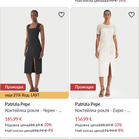
Най-ниска цена
221,99 €
-16%
Промоция
Промоция
още 25% Код: LAST
Patrizia Pepe
Patrizia Pepe
Коктейлна рокля · Черен · Миди
Коктейлна рокля · Екрю · Миди
Актуална цена
Актуална цена
185,99
€
156,99
€
Редовна цена
235,19 €
-20%
Редовна цена
235,19 €
-33%
Най-ниска цена
194,99 €
-4%
Най-ниска цена
171,99 €
-8%