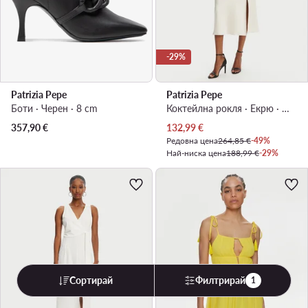
-29%
Patrizia Pepe
Patrizia Pepe
Боти · Черен · 8 cm
Коктейлна рокля · Екрю · Миди
Актуална цена
357,90
€
132,99
€
Редовна цена
264,85 €
-49%
Най-ниска цена
188,99 €
-29%
Сортирай
Филтрирай
1