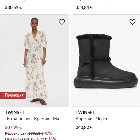
230,59
€
354,84
€
Промоция
TWINSET
TWINSET
Лятна рокля · Кремав · Макси
Апрески · Черен
Актуална цена
207,99
€
240,82
€
Редовна цена
393,18 €
-47%
Най-ниска цена
235,99 €
-11%