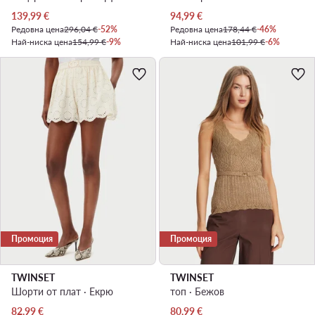
Актуална цена
Актуална цена
139,99
€
94,99
€
Редовна цена
296,04 €
-52%
Редовна цена
178,44 €
-46%
Най-ниска цена
154,99 €
-9%
Най-ниска цена
101,99 €
-6%
Промоция
Промоция
TWINSET
TWINSET
Шорти от плат · Екрю
топ · Бежов
Актуална цена
Актуална цена
82,99
€
80,99
€