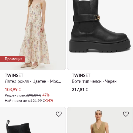
Промоция
TWINSET
TWINSET
Лятна рокля · Цветен · Макси
Боти тип челси · Черен
Актуална цена
103,99
€
217,81
€
Редовна цена
198,89 €
-47%
Най-ниска цена
121,99 €
-14%