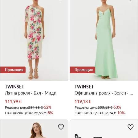
Промоция
Промоция
TWINSET
TWINSET
Лятна рокля · Бял · Миди
Официална рокля · Зелен · Макси
Актуална цена
Актуална цена
111,99
€
119,13
€
Редовна цена
234,68 €
-52%
Редовна цена
255,13 €
-53%
Най-ниска цена
122,99 €
-8%
Най-ниска цена
132,94 €
-10%