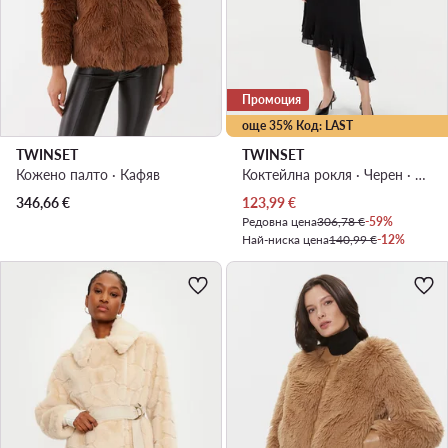
Промоция
още 35% Код: LAST
TWINSET
TWINSET
Кожено палто · Кафяв
Коктейлна рокля · Черен · Миди
Актуална цена
346,66
€
123,99
€
Редовна цена
306,78 €
-59%
Най-ниска цена
140,99 €
-12%