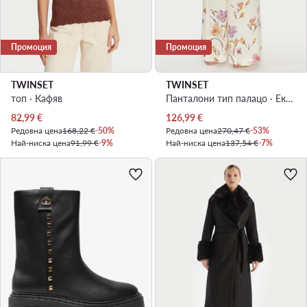
Промоция
Промоция
TWINSET
TWINSET
топ · Кафяв
Панталони тип палацо · Екрю · Regular Fit
Актуална цена
Актуална цена
82,99
€
126,99
€
Редовна цена
168,22 €
-50%
Редовна цена
270,47 €
-53%
Най-ниска цена
91,99 €
-9%
Най-ниска цена
137,54 €
-7%