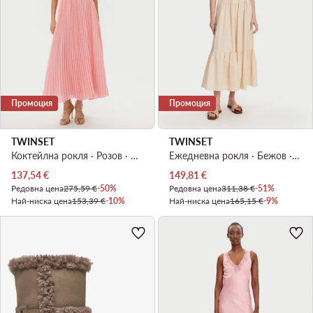
Промоция
Промоция
TWINSET
TWINSET
Коктейлна рокля · Розов · Миди
Ежедневна рокля · Бежов · Миди
Актуална цена
Актуална цена
137,54
€
149,81
€
Редовна цена
275,59 €
-50%
Редовна цена
311,38 €
-51%
Най-ниска цена
153,39 €
-10%
Най-ниска цена
165,15 €
-9%