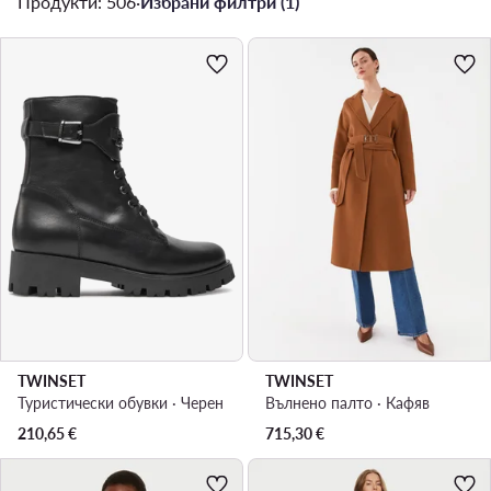
Продукти: 506
·
Избрани филтри (1)
TWINSET
TWINSET
Туристически oбувки · Черен
Вълнено палто · Кафяв
210,65
€
715,30
€