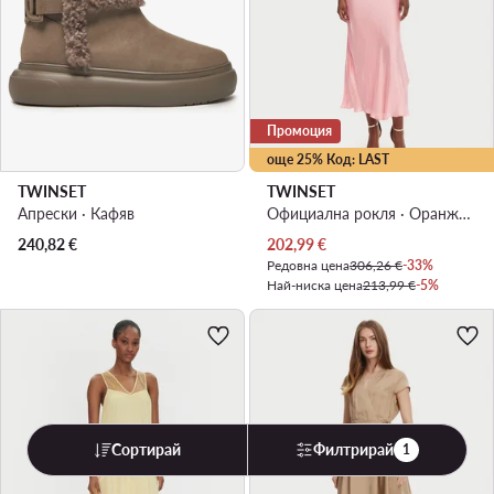
Промоция
още 25% Код: LAST
TWINSET
TWINSET
Апрески · Кафяв
Официална рокля · Оранжев · Макси, Асиметрична
Актуална цена
240,82
€
202,99
€
Редовна цена
306,26 €
-33%
Най-ниска цена
213,99 €
-5%
Сортирай
Филтрирай
1