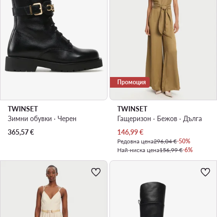
Промоция
TWINSET
TWINSET
Зимни обувки · Черен
Гащеризон · Бежов · Дълга
Актуална цена
365,57
€
146,99
€
Редовна цена
296,04 €
-50%
Най-ниска цена
156,99 €
-6%