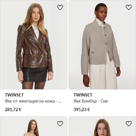
TWINSET
TWINSET
Яке от имитация на кожа · Кафяв
Яке бомбър · Сив
281,72
€
395,23
€