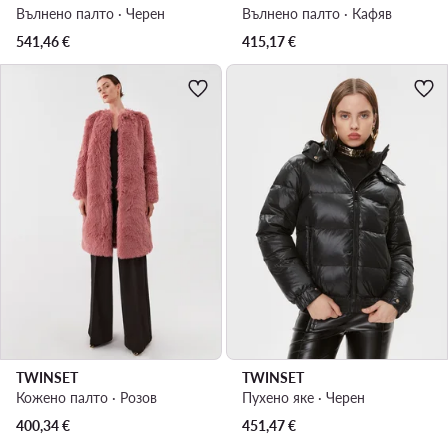
Вълнено палто · Черен
Вълнено палто · Кафяв
541,46
€
415,17
€
TWINSET
TWINSET
Кожено палто · Розов
Пухено яке · Черен
400,34
€
451,47
€