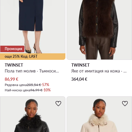
Промоция
още 25% Код: LAST
TWINSET
TWINSET
Пола тип молив · Тъмносин · Миди
Яке от имитация на кожа · Кафяв
Актуална цена
86,99
€
364,04
€
Редовна цена
205,54 €
-57%
Най-ниска цена
96,99 €
-10%