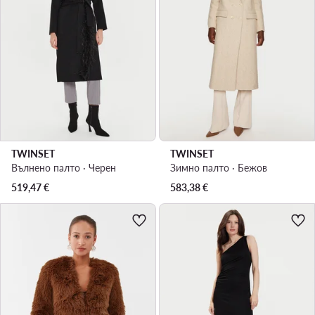
TWINSET
TWINSET
Вълнено палто · Черен
Зимно палто · Бежов
519,47
€
583,38
€