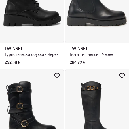
TWINSET
TWINSET
Туристически oбувки · Черен
Боти тип челси · Черен
252,58
€
284,79
€