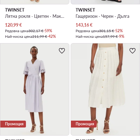
TWINSET
TWINSET
Лятна рокля · Цветен · Макси
Гащеризон · Черен · Дълга
Актуална цена
Актуална цена
120,99
€
143,16
€
Редовна цена
302,17 €
-59%
Редовна цена
301,15 €
-52%
Най-ниска цена
211,99 €
-42%
Най-ниска цена
157,99 €
-9%
Промоция
Промоция