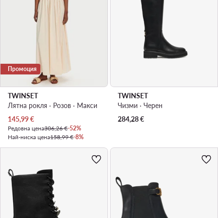
Промоция
TWINSET
TWINSET
Лятна рокля · Розов · Макси
Чизми · Черен
Актуална цена
145,99
€
284,28
€
Редовна цена
306,26 €
-52%
Най-ниска цена
158,99 €
-8%