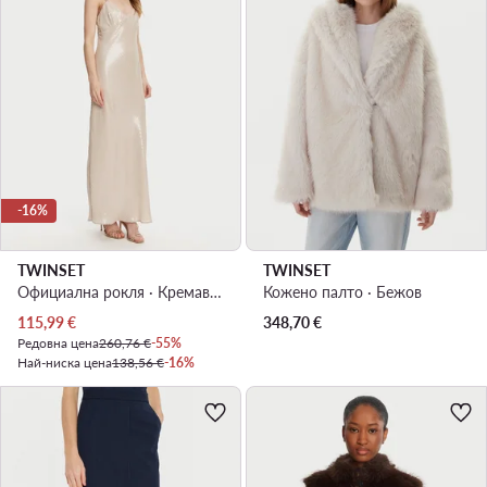
-16%
TWINSET
TWINSET
Официална рокля · Кремав · Макси, Асиметрична
Кожено палто · Бежов
Актуална цена
115,99
€
348,70
€
Редовна цена
260,76 €
-55%
Най-ниска цена
138,56 €
-16%