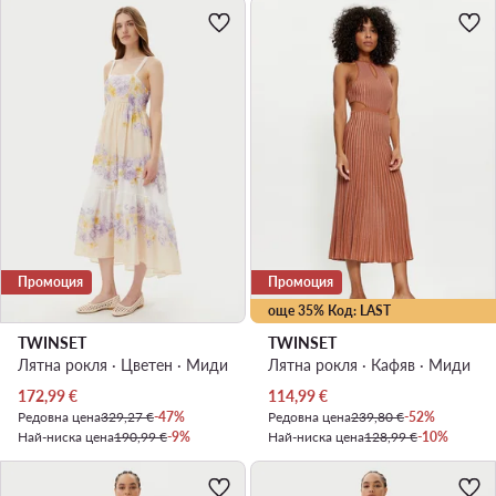
Промоция
Промоция
още 35% Код: LAST
TWINSET
TWINSET
Лятна рокля · Цветен · Миди
Лятна рокля · Кафяв · Миди
Актуална цена
Актуална цена
172,99
€
114,99
€
Редовна цена
329,27 €
-47%
Редовна цена
239,80 €
-52%
Най-ниска цена
190,99 €
-9%
Най-ниска цена
128,99 €
-10%