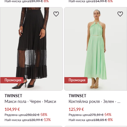
Най-ниска цена
159,99 €
-8%
Най-ниска цена
114,99 €
-6%
Промоция
Промоция
TWINSET
TWINSET
Макси пола · Черен · Макси
Коктейлна рокля · Зелен · Миди
Актуална цена
Актуална цена
104,99
€
125,99
€
Редовна цена
250,02 €
-58%
Редовна цена
275,59 €
-54%
Най-ниска цена
120,99 €
-13%
Най-ниска цена
138,05 €
-8%