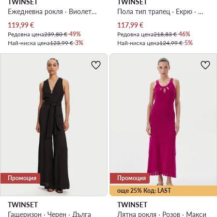
TWINSET
TWINSET
Ежедневна рокля · Виолетов · Миди
Пола тип трапец · Екрю · Миди
Актуална цена
Актуална цена
119,99
€
117,99
€
Редовна цена
239,80 €
-49%
Редовна цена
218,83 €
-46%
Най-ниска цена
123,99 €
-3%
Най-ниска цена
124,99 €
-5%
Промоция
Промоция
още 25% Код: LAST
TWINSET
TWINSET
Гащеризон · Черен · Дълга
Лятна рокля · Розов · Макси