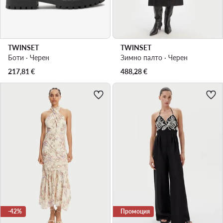
TWINSET
TWINSET
Боти · Черен
Зимно палто · Черен
217,81
€
488,28
€
-42%
Промоция