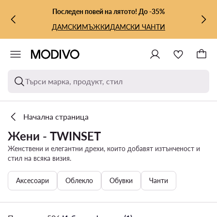
КЪМ ОСНОВНОТО СЪДЪРЖАНИЕ
КЪМ ТЪРСЕНЕ
Последен повей на лятото! До -35%
ДАМСКИ
МЪЖКИ
ДАМСКИ ЧАНТИ
Търси марка, продукт, стил
Начална страница
Жени - TWINSET
Женствени и елегантни дрехи, които добавят изтънченост и
стил на всяка визия.
Аксесоари
Облекло
Обувки
Чанти