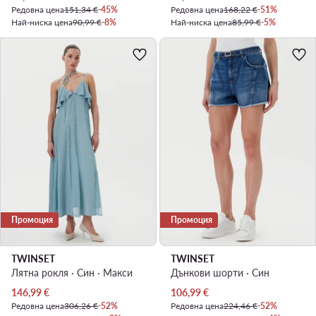
Редовна цена
151,34 €
-45%
Редовна цена
168,22 €
-51%
Най-ниска цена
90,99 €
-8%
Най-ниска цена
85,99 €
-5%
Промоция
Промоция
TWINSET
TWINSET
Лятна рокля · Син · Макси
Дънкови шорти · Син
Актуална цена
Актуална цена
146,99
€
106,99
€
Редовна цена
306,26 €
-52%
Редовна цена
224,46 €
-52%