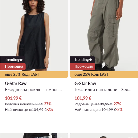
Trending
Trending
Промоция
Промоция
още 25% Код: LAST
още 25% Код: LAST
G-Star Raw
G-Star Raw
Ежедневна рокля · Тъмносин · Мини
Текстилни панталони · Зелен · Relaxed Fit
Актуална цена
Актуална цена
101,99
€
101,99
€
Редовна цена
139,99 €
-27%
Редовна цена
139,99 €
-27%
Най-ниска цена
104,99 €
-2%
Най-ниска цена
104,99 €
-2%