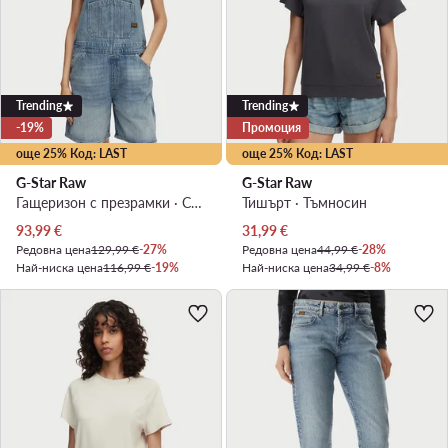
Trending
Trending
-19%
Промоция
още 25% Код: LAST
още 25% Код: LAST
G-Star Raw
G-Star Raw
Гащеризон с презрамки · Син
Тишърт · Тъмносин
Актуална цена
Актуална цена
93,99
€
31,99
€
Редовна цена
129,99 €
-27%
Редовна цена
44,99 €
-28%
Най-ниска цена
116,99 €
-19%
Най-ниска цена
34,99 €
-8%