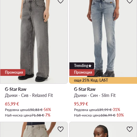
Trending
Промоция
Промоция
още 25% Код: LAST
G-Star Raw
G-Star Raw
Дънки · Сив · Relaxed Fit
Дънки · Син · Slim Fit
Актуална цена
Актуална цена
65,99
€
95,99
€
Редовна цена
150,83 €
-56%
Редовна цена
139,99 €
-31%
Най-ниска цена
71,58 €
-7%
Най-ниска цена
106,99 €
-10%