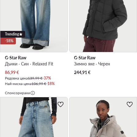
Trending
-18%
G-Star Raw
G-Star Raw
Дънки · Син · Relaxed Fit
Зимно яке · Черен
Актуална цена
86,99
€
244,91
€
Редовна цена
139,99 €
-37%
Най-ниска цена
106,99 €
-18%
Спонсорирани