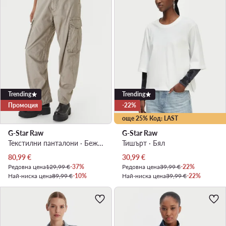
Trending
Trending
Промоция
-22%
още 25% Код: LAST
G-Star Raw
G-Star Raw
Текстилни панталони · Бежов · Relaxed Fit
Тишърт · Бял
Актуална цена
Актуална цена
80,99
€
30,99
€
Редовна цена
129,99 €
-37%
Редовна цена
39,99 €
-22%
Най-ниска цена
89,99 €
-10%
Най-ниска цена
39,99 €
-22%