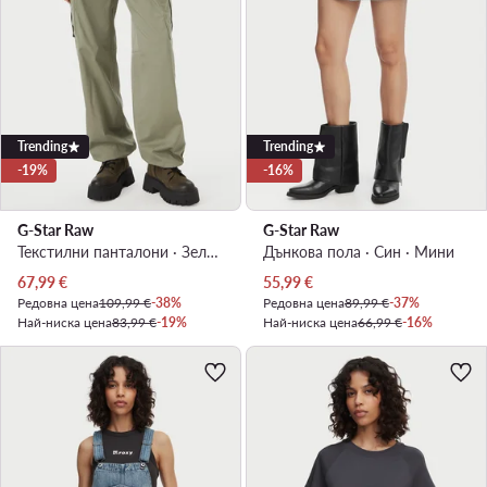
Trending
Trending
-19%
-16%
G-Star Raw
G-Star Raw
Текстилни панталони · Зелен · Regular Fit
Дънкова пола · Син · Мини
Актуална цена
Актуална цена
67,99
€
55,99
€
Редовна цена
109,99 €
-38%
Редовна цена
89,99 €
-37%
Най-ниска цена
83,99 €
-19%
Най-ниска цена
66,99 €
-16%