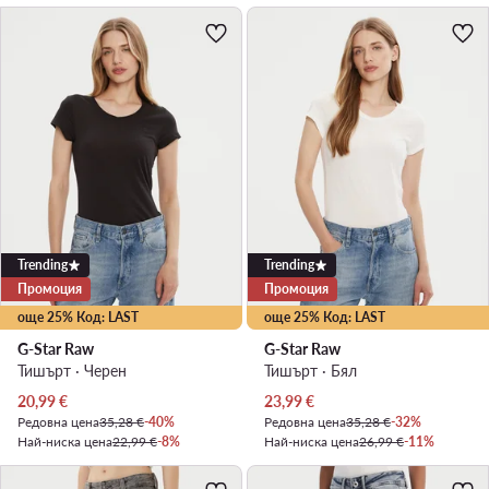
Trending
Trending
Промоция
Промоция
още 25% Код: LAST
още 25% Код: LAST
G-Star Raw
G-Star Raw
Тишърт · Черен
Тишърт · Бял
Актуална цена
Актуална цена
20,99
€
23,99
€
Редовна цена
35,28 €
-40%
Редовна цена
35,28 €
-32%
Най-ниска цена
22,99 €
-8%
Най-ниска цена
26,99 €
-11%