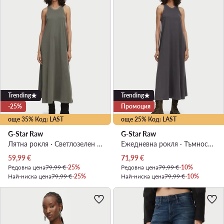
Trending
Trending
-25%
Промоция
още 35% Код: LAST
още 25% Код: LAST
G-Star Raw
G-Star Raw
Лятна рокля · Светлозелен · Макси
Ежедневна рокля · Тъмносив · Макси
Актуална цена
Актуална цена
59,99
€
71,99
€
Редовна цена
79,99 €
-25%
Редовна цена
79,99 €
-10%
Най-ниска цена
79,99 €
-25%
Най-ниска цена
79,99 €
-10%