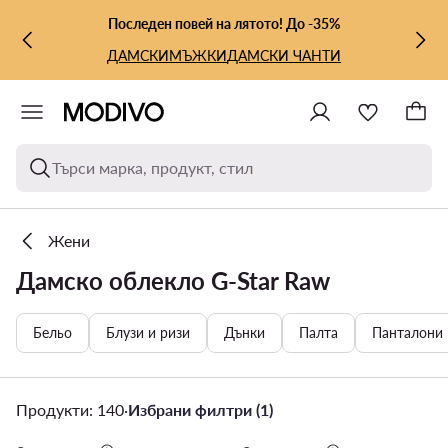
КЪМ ОСНОВНОТО СЪДЪРЖАНИЕ
КЪМ ТЪРСЕНЕ
Последен повей на лятото! До -35%
ДАМСКИ
МЪЖКИ
ДАМСКИ ЧАНТИ
Търси марка, продукт, стил
Жени
Дамско облекло G-Star Raw
Бельо
Блузи и ризи
Дънки
Палта
Панталони
Продукти: 140
·
Избрани филтри (1)