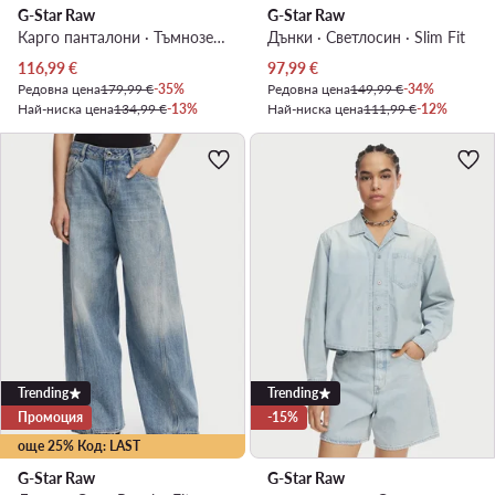
G-Star Raw
G-Star Raw
Карго панталони · Тъмнозелен · Regular Fit
Дънки · Светлосин · Slim Fit
Актуална цена
Актуална цена
116,99
€
97,99
€
Редовна цена
179,99 €
-35%
Редовна цена
149,99 €
-34%
Най-ниска цена
134,99 €
-13%
Най-ниска цена
111,99 €
-12%
Trending
Trending
Промоция
-15%
още 25% Код: LAST
G-Star Raw
G-Star Raw