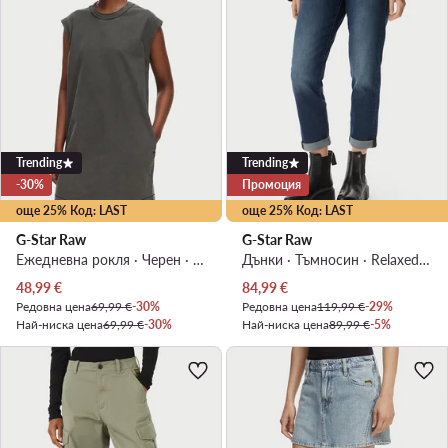
Trending
Trending
-30%
Промоция
още 25% Код: LAST
още 25% Код: LAST
G-Star Raw
G-Star Raw
Ежедневна рокля · Черен · Мини
Дънки · Тъмносин · Relaxed Fit
Актуална цена
Актуална цена
48,99
€
84,99
€
Редовна цена
69,99 €
-30%
Редовна цена
119,99 €
-29%
Най-ниска цена
69,99 €
-30%
Най-ниска цена
89,99 €
-5%