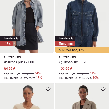
Trending
Trending
-15%
Промоция
още 25% Код: LAST
G-Star Raw
G-Star Raw
дънкова риза · Син
Дънково яке · Син
Актуална цена
Актуална цена
84,99
€
122,99
€
Редовна цена
129,99 €
-34%
Редовна цена
179,99 €
-31%
Най-ниска цена
99,99 €
-15%
Най-ниска цена
136,99 €
-10%