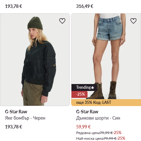
193,78
€
316,49
€
Trending
-25%
още 35% Код: LAST
G-Star Raw
G-Star Raw
Яке бомбър · Черен
Дънкови шорти · Син
Актуална цена
193,78
€
59,99
€
Редовна цена
79,99 €
-25%
Най-ниска цена
79,99 €
-25%