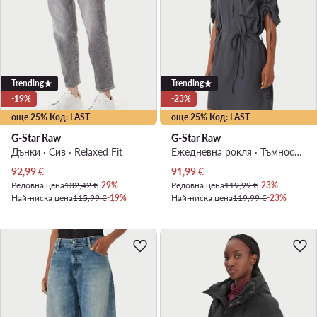
Trending
Trending
-19%
-23%
още 25% Код: LAST
още 25% Код: LAST
G-Star Raw
G-Star Raw
Дънки · Сив · Relaxed Fit
Ежедневна рокля · Тъмносив · Мини
Актуална цена
Актуална цена
92,99
€
91,99
€
Редовна цена
132,42 €
-29%
Редовна цена
119,99 €
-23%
Най-ниска цена
115,99 €
-19%
Най-ниска цена
119,99 €
-23%