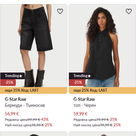
Trending
Trending
-25%
-25%
още 35% Код: LAST
още 25% Код: LAST
G-Star Raw
G-Star Raw
Бермуди · Тъмносив
топ · Черен
Актуална цена
Актуална цена
56,99
€
59,99
€
Редовна цена
99,99 €
-43%
Редовна цена
79,99 €
-25%
Най-ниска цена
75,99 €
-25%
Най-ниска цена
79,99 €
-25%