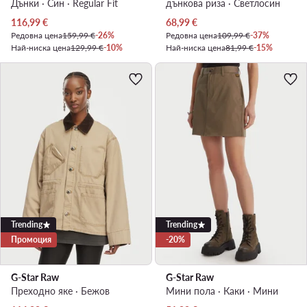
Дънки · Син · Regular Fit
дънкова риза · Светлосин
Актуална цена
Актуална цена
116,99
€
68,99
€
Редовна цена
159,99 €
-26%
Редовна цена
109,99 €
-37%
Най-ниска цена
129,99 €
-10%
Най-ниска цена
81,99 €
-15%
Trending
Trending
Промоция
-20%
G-Star Raw
G-Star Raw
Преходно яке · Бежов
Мини пола · Каки · Мини