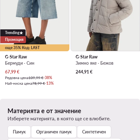
Trending
Промоция
още 35% Код: LAST
G-Star Raw
G-Star Raw
Бермуди · Син
Зимно яке · Бежов
Актуална цена
67,99
€
244,91
€
Редовна цена
109,99 €
-38%
Най-ниска цена
78,99 €
-13%
Материята е от значение
Изберете материята, в която ще се влюбите.
Памук
Органичен памук
Синтетичен