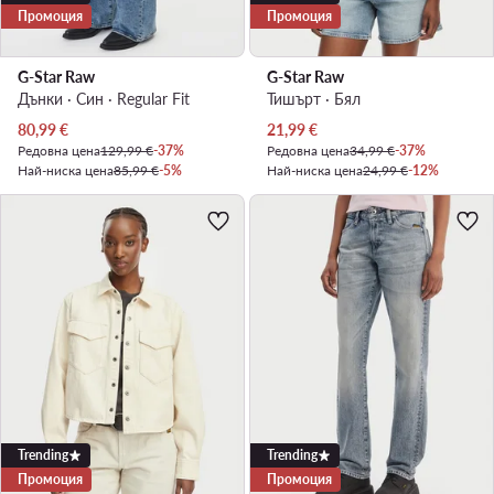
Промоция
Промоция
G-Star Raw
G-Star Raw
Дънки · Син · Regular Fit
Тишърт · Бял
Актуална цена
Актуална цена
80,99
€
21,99
€
Редовна цена
129,99 €
-37%
Редовна цена
34,99 €
-37%
Най-ниска цена
85,99 €
-5%
Най-ниска цена
24,99 €
-12%
Trending
Trending
Промоция
Промоция