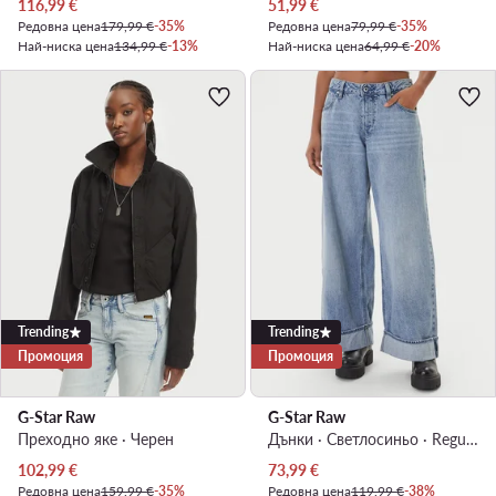
Актуална цена
Актуална цена
116,99
€
51,99
€
Редовна цена
179,99 €
-35%
Редовна цена
79,99 €
-35%
Най-ниска цена
134,99 €
-13%
Най-ниска цена
64,99 €
-20%
Trending
Trending
Промоция
Промоция
G-Star Raw
G-Star Raw
Преходно яке · Черен
Дънки · Светлосиньо · Regular Fit
Актуална цена
Актуална цена
102,99
€
73,99
€
Редовна цена
159,99 €
-35%
Редовна цена
119,99 €
-38%