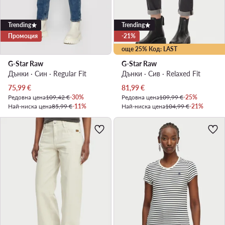
Trending
Trending
Промоция
-21%
още 25% Код: LAST
G-Star Raw
G-Star Raw
Дънки · Син · Regular Fit
Дънки · Сив · Relaxed Fit
Актуална цена
Актуална цена
75,99
€
81,99
€
Редовна цена
109,42 €
-30%
Редовна цена
109,99 €
-25%
Най-ниска цена
85,99 €
-11%
Най-ниска цена
104,99 €
-21%