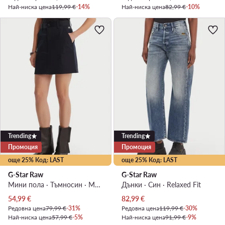
Най-ниска цена
119,99 €
-14%
Най-ниска цена
82,99 €
-10%
Trending
Trending
Промоция
Промоция
още 25% Код: LAST
още 25% Код: LAST
G-Star Raw
G-Star Raw
Мини пола · Тъмносин · Мини
Дънки · Син · Relaxed Fit
Актуална цена
Актуална цена
54,99
€
82,99
€
Редовна цена
79,99 €
-31%
Редовна цена
119,99 €
-30%
Най-ниска цена
57,99 €
-5%
Най-ниска цена
91,99 €
-9%