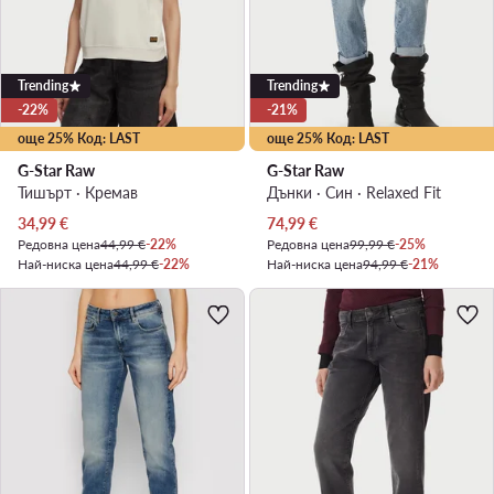
Trending
Trending
-22%
-21%
още 25% Код: LAST
още 25% Код: LAST
G-Star Raw
G-Star Raw
Тишърт · Кремав
Дънки · Син · Relaxed Fit
Актуална цена
Актуална цена
34,99
€
74,99
€
Редовна цена
44,99 €
-22%
Редовна цена
99,99 €
-25%
Най-ниска цена
44,99 €
-22%
Най-ниска цена
94,99 €
-21%