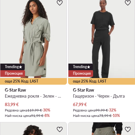
Trending
Trending
Промоция
Промоция
още 25% Код: LAST
още 25% Код: LAST
G-Star Raw
G-Star Raw
Ежедневна рокля · Зелен · Мини
Гащеризон · Черен · Дълга
Актуална цена
Актуална цена
83,99
€
67,99
€
Редовна цена
119,99 €
-30%
Редовна цена
99,99 €
-32%
Най-ниска цена
91,99 €
-8%
Най-ниска цена
75,99 €
-10%