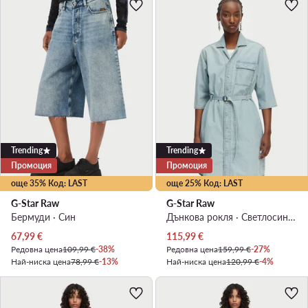
Trending
Trending
Промоция
Промоция
още 35% Код: LAST
още 25% Код: LAST
G-Star Raw
G-Star Raw
Бермуди · Син
Дънкова рокля · Светлосин · Мини
Актуална цена
Актуална цена
67,99
€
115,99
€
Редовна цена
109,99 €
-38%
Редовна цена
159,99 €
-27%
Най-ниска цена
78,99 €
-13%
Най-ниска цена
120,99 €
-4%