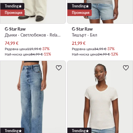
Trending
Trending
Промоция
Промоция
G-Star Raw
G-Star Raw
Дънки · Светлобежов · Relaxed Fit
Тишърт · Бял
Актуална цена
Актуална цена
74,99
€
21,99
€
Редовна цена
119,99 €
-37%
Редовна цена
34,99 €
-37%
Най-ниска цена
84,99 €
-11%
Най-ниска цена
24,99 €
-12%
Trending
Trending