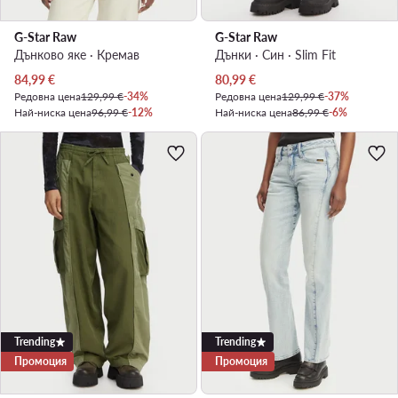
G-Star Raw
G-Star Raw
Дънково яке · Кремав
Дънки · Син · Slim Fit
Актуална цена
Актуална цена
84,99
€
80,99
€
Редовна цена
129,99 €
-34%
Редовна цена
129,99 €
-37%
Най-ниска цена
96,99 €
-12%
Най-ниска цена
86,99 €
-6%
Trending
Trending
Промоция
Промоция