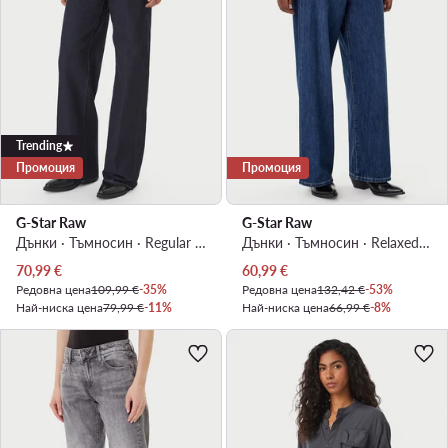
Trending
Промоция
Промоция
G-Star Raw
G-Star Raw
Дънки · Тъмносин · Regular Fit
Дънки · Тъмносин · Relaxed Fit
Актуална цена
Актуална цена
70,99
€
60,99
€
Редовна цена
109,99 €
-35%
Редовна цена
132,42 €
-53%
Най-ниска цена
79,99 €
-11%
Най-ниска цена
66,99 €
-8%