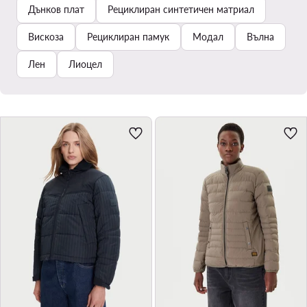
Дънков плат
Рециклиран синтетичен матриал
Вискоза
Рециклиран памук
Модал
Вълна
Лен
Лиоцел