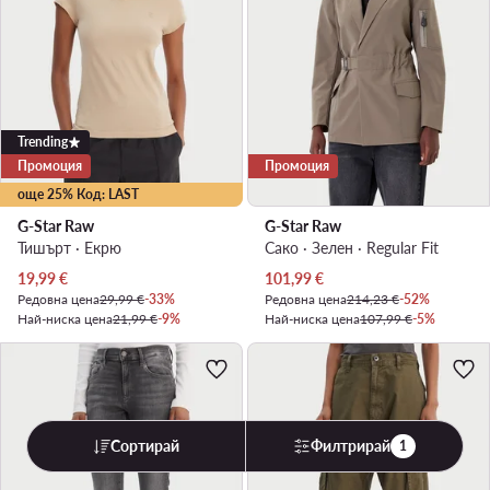
Trending
Промоция
Промоция
още 25% Код: LAST
G-Star Raw
G-Star Raw
Тишърт · Екрю
Сако · Зелен · Regular Fit
Актуална цена
Актуална цена
19,99
€
101,99
€
Редовна цена
29,99 €
-33%
Редовна цена
214,23 €
-52%
Най-ниска цена
21,99 €
-9%
Най-ниска цена
107,99 €
-5%
Сортирай
Филтрирай
1