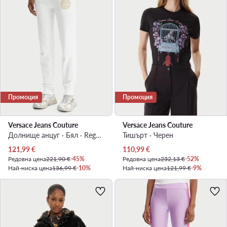
Промоция
Промоция
Versace Jeans Couture
Versace Jeans Couture
Долнище анцуг · Бял · Regular Fit
Тишърт · Черен
Актуална цена
Актуална цена
121,99
€
110,99
€
Редовна цена
221,90 €
-45%
Редовна цена
232,13 €
-52%
Най-ниска цена
136,99 €
-10%
Най-ниска цена
121,99 €
-9%