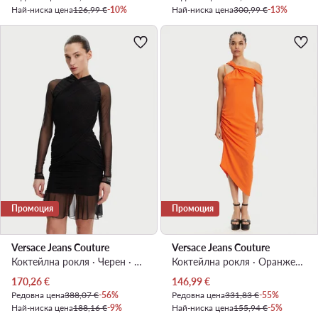
Най-ниска цена
126,99 €
-10%
Най-ниска цена
300,99 €
-13%
Промоция
Промоция
Versace Jeans Couture
Versace Jeans Couture
Коктейлна рокля · Черен · Мини
Коктейлна рокля · Оранжев · Миди, Асиметрична
Актуална цена
Актуална цена
170,26
€
146,99
€
Редовна цена
388,07 €
-56%
Редовна цена
331,83 €
-55%
Най-ниска цена
188,16 €
-9%
Най-ниска цена
155,94 €
-5%