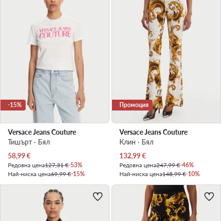
-15%
Промоция
Versace Jeans Couture
Versace Jeans Couture
Тишърт · Бял
Клин · Бял
Актуална цена
Актуална цена
58,99
€
132,99
€
Редовна цена
127,31 €
-53%
Редовна цена
247,99 €
-46%
Най-ниска цена
69,99 €
-15%
Най-ниска цена
148,99 €
-10%