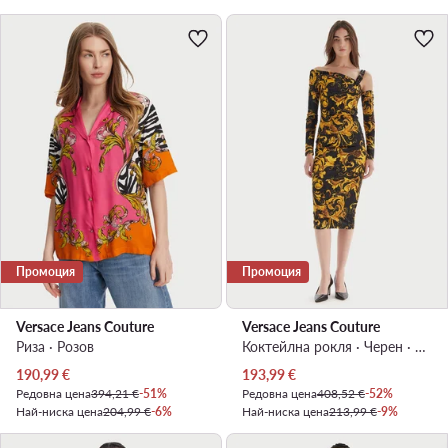
Промоция
Промоция
Versace Jeans Couture
Versace Jeans Couture
Риза · Розов
Коктейлна рокля · Черен · Миди
Актуална цена
Актуална цена
190,99
€
193,99
€
Редовна цена
394,21 €
-51%
Редовна цена
408,52 €
-52%
Най-ниска цена
204,99 €
-6%
Най-ниска цена
213,99 €
-9%