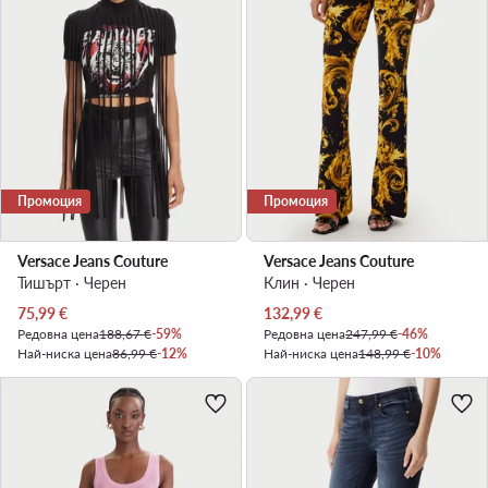
Промоция
Промоция
Versace Jeans Couture
Versace Jeans Couture
Тишърт · Черен
Клин · Черен
Актуална цена
Актуална цена
75,99
€
132,99
€
Редовна цена
188,67 €
-59%
Редовна цена
247,99 €
-46%
Най-ниска цена
86,99 €
-12%
Най-ниска цена
148,99 €
-10%