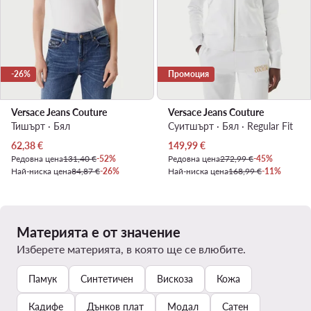
-26%
Промоция
Versace Jeans Couture
Versace Jeans Couture
Тишърт · Бял
Суитшърт · Бял · Regular Fit
Актуална цена
Актуална цена
62,38
€
149,99
€
Редовна цена
131,40 €
-52%
Редовна цена
272,99 €
-45%
Най-ниска цена
84,87 €
-26%
Най-ниска цена
168,99 €
-11%
Материята е от значение
Изберете материята, в която ще се влюбите.
Памук
Синтетичен
Вискоза
Кожа
Кадифе
Дънков плат
Модал
Сатен