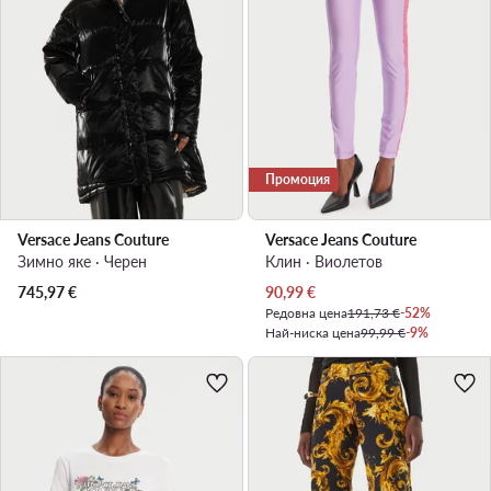
Промоция
Versace Jeans Couture
Versace Jeans Couture
Зимно яке · Черен
Клин · Виолетов
Актуална цена
745,97
€
90,99
€
Редовна цена
191,73 €
-52%
Най-ниска цена
99,99 €
-9%