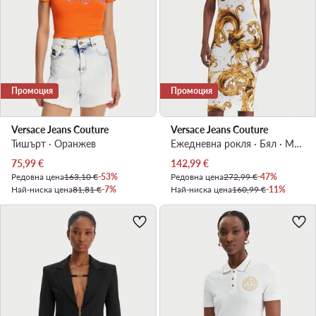
Промоция
Промоция
Versace Jeans Couture
Versace Jeans Couture
Тишърт · Оранжев
Ежедневна рокля · Бял · Мини
Актуална цена
Актуална цена
75,99
€
142,99
€
Редовна цена
163,10 €
-53%
Редовна цена
272,99 €
-47%
Най-ниска цена
81,81 €
-7%
Най-ниска цена
160,99 €
-11%