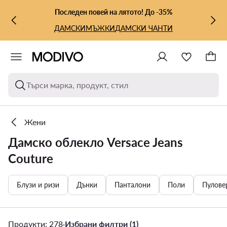
КЪМ ОСНОВНОТО СЪДЪРЖАНИЕ
КЪМ ТЪРСЕНЕ
Последен повей на лятото! До -35%
ДАМСКИ
МЪЖКИ
ДАМСКИ ЧАНТИ
Търси марка, продукт, стил
Жени
Дамско облекло Versace Jeans
Couture
Блузи и ризи
Дънки
Панталони
Поли
Пулове
Продукти: 278
·
Избрани филтри (1)