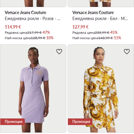
Versace Jeans Couture
Versace Jeans Couture
Ежедневна рокля · Розов · Мини
Ежедневна рокля · Бял · Мини
Актуална цена
Актуална цена
114,99
€
127,99
€
Редовна цена
217,99 €
-47%
Редовна цена
233,99 €
-45%
Най-ниска цена
128,99 €
-10%
Най-ниска цена
143,99 €
-11%
Промоция
Промоция