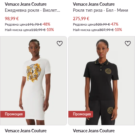
Versace Jeans Couture
Versace Jeans Couture
Ежедневна рокля · Виолетов · Мини
Рокля тип риза · Бял · Мини
Актуална цена
Актуална цена
98,99
€
275,99
€
Редовна цена
191,73 €
-48%
Редовна цена
520,99 €
-47%
Най-ниска цена
110,99 €
-10%
Най-ниска цена
307,99 €
-10%
Промоция
Промоция
Versace Jeans Couture
Versace Jeans Couture