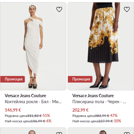
Промоция
Промоция
Versace Jeans Couture
Versace Jeans Couture
Коктейлна рокля · Бял · Миди, Асиметрична
Плисирана пола · Черен · Макси
Актуална цена
Актуална цена
146,99
€
202,99
€
Редовна цена
331,83 €
-55%
Редовна цена
383,99 €
-47%
Най-ниска цена
156,99 €
-6%
Най-ниска цена
227,99 €
-10%