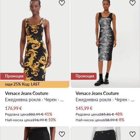
Промоция
Промоция
още 25% Код: LAST
Versace Jeans Couture
Versace Jeans Couture
Ежедневна рокля · Черен · Мини
Ежедневна рокля · Черен · Миди
Актуална цена
Актуална цена
176,99
€
145,99
€
Редовна цена
302,99 €
-41%
Редовна цена
285,81 €
-48%
Най-ниска цена
196,99 €
-10%
Най-ниска цена
158,99 €
-8%