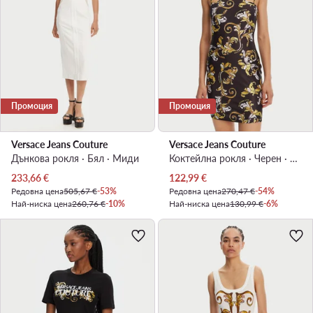
Промоция
Промоция
Versace Jeans Couture
Versace Jeans Couture
Дънкова рокля · Бял · Миди
Коктейлна рокля · Черен · Мини
Актуална цена
Актуална цена
233,66
€
122,99
€
Редовна цена
505,67 €
-53%
Редовна цена
270,47 €
-54%
Най-ниска цена
260,76 €
-10%
Най-ниска цена
130,99 €
-6%