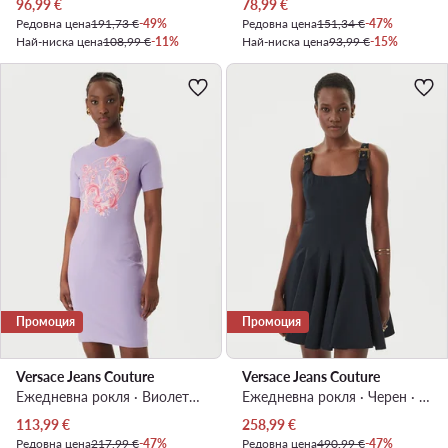
Актуална цена
Актуална цена
96,99
€
78,99
€
Редовна цена
191,73 €
-49%
Редовна цена
151,34 €
-47%
Най-ниска цена
108,99 €
-11%
Най-ниска цена
93,99 €
-15%
Промоция
Промоция
Versace Jeans Couture
Versace Jeans Couture
Ежедневна рокля · Виолетов · Мини
Ежедневна рокля · Черен · Мини
Актуална цена
Актуална цена
113,99
€
258,99
€
Редовна цена
217,99 €
-47%
Редовна цена
490,99 €
-47%