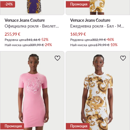
-24%
Промоция
Versace Jeans Couture
Versace Jeans Couture
Официална рокля · Виолетов · Макси, Асиметрична
Ежедневна рокля · Бял · Мини
Актуална цена
Актуална цена
255,99
€
160,99
€
Редовна цена
541,46 €
-52%
Редовна цена
302,99 €
-46%
Най-ниска цена
339,99 €
-24%
Най-ниска цена
179,99 €
-10%
Промоция
Промоция