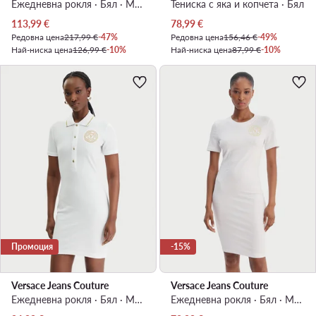
Ежедневна рокля · Бял · Мини
Тениска с яка и копчета · Бял
Актуална цена
Актуална цена
113,99
€
78,99
€
Редовна цена
217,99 €
-47%
Редовна цена
156,46 €
-49%
Най-ниска цена
126,99 €
-10%
Най-ниска цена
87,99 €
-10%
Промоция
-15%
Versace Jeans Couture
Versace Jeans Couture
Ежедневна рокля · Бял · Мини
Ежедневна рокля · Бял · Мини