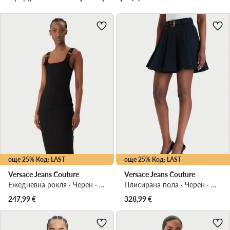
още 25% Код: LAST
още 25% Код: LAST
Versace Jeans Couture
Versace Jeans Couture
Ежедневна рокля · Черен · Мини
Плисирана пола · Черен · Мини
247,99
€
328,99
€