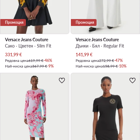
Промоция
Промоция
Versace Jeans Couture
Versace Jeans Couture
Сако · Цветен · Slim Fit
Дънки · Бял · Regular Fit
Актуална цена
Актуална цена
331,99
€
141,99
€
Редовна цена
619,99 €
-46%
Редовна цена
272,99 €
-47%
Най-ниска цена
367,99 €
-9%
Най-ниска цена
158,99 €
-10%