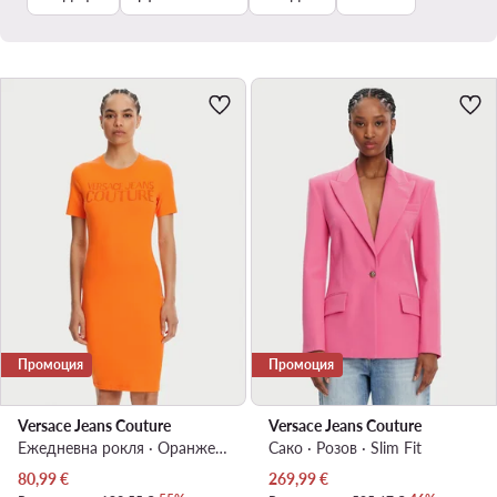
Промоция
Промоция
Versace Jeans Couture
Versace Jeans Couture
Ежедневна рокля · Оранжев · Мини
Сако · Розов · Slim Fit
Актуална цена
Актуална цена
80,99
€
269,99
€