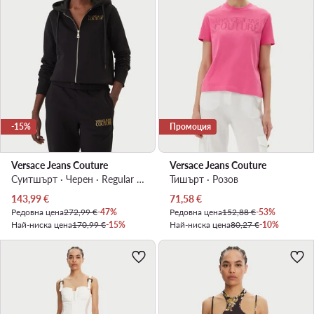
-15%
Промоция
Versace Jeans Couture
Versace Jeans Couture
Суитшърт · Черен · Regular Fit
Тишърт · Розов
Актуална цена
Актуална цена
143,99
€
71,58
€
Редовна цена
272,99 €
-47%
Редовна цена
152,88 €
-53%
Най-ниска цена
170,99 €
-15%
Най-ниска цена
80,27 €
-10%