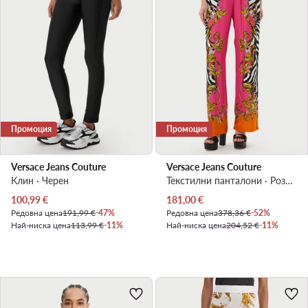
Промоция
Промоция
Versace Jeans Couture
Versace Jeans Couture
Клин · Черен
Текстилни панталони · Розов · Regular Fit
Актуална цена
Актуална цена
100,99
€
181,00
€
Редовна цена
191,99 €
-47%
Редовна цена
378,36 €
-52%
Най-ниска цена
113,99 €
-11%
Най-ниска цена
204,52 €
-11%