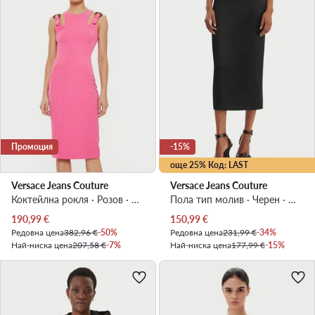
Промоция
-15%
още 25% Код: LAST
Versace Jeans Couture
Versace Jeans Couture
Коктейлна рокля · Розов · Миди
Пола тип молив · Черен · Миди
Актуална цена
Актуална цена
190,99
€
150,99
€
Редовна цена
382,96 €
-50%
Редовна цена
231,99 €
-34%
Най-ниска цена
207,58 €
-7%
Най-ниска цена
177,99 €
-15%