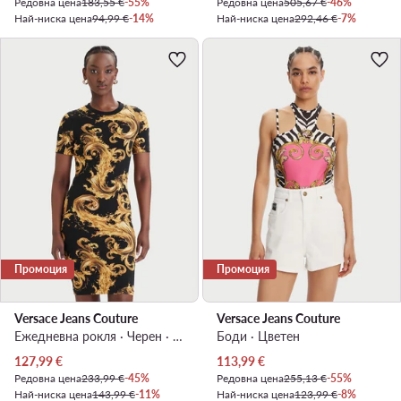
Редовна цена
183,55 €
-55%
Редовна цена
505,67 €
-46%
Най-ниска цена
94,99 €
-14%
Най-ниска цена
292,46 €
-7%
Промоция
Промоция
Versace Jeans Couture
Versace Jeans Couture
Ежедневна рокля · Черен · Мини
Боди · Цветен
Актуална цена
Актуална цена
127,99
€
113,99
€
Редовна цена
233,99 €
-45%
Редовна цена
255,13 €
-55%
Най-ниска цена
143,99 €
-11%
Най-ниска цена
123,99 €
-8%