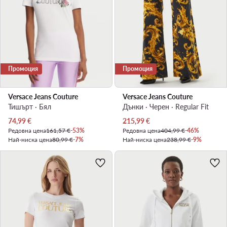
Промоция
Промоция
Versace Jeans Couture
Versace Jeans Couture
Тишърт · Бял
Дънки · Черен · Regular Fit
Актуална цена
Актуална цена
74,99
€
215,99
€
Редовна цена
161,57 €
-53%
Редовна цена
404,99 €
-46%
Най-ниска цена
80,99 €
-7%
Най-ниска цена
238,99 €
-9%