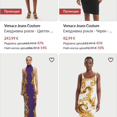
Промоция
Промоция
Versace Jeans Couture
Versace Jeans Couture
Ежедневна рокля · Цветен · Мини
Ежедневна рокля · Черен · Мини
Актуална цена
Актуална цена
243,99
€
82,99
€
Редовна цена
465,99 €
-47%
Редовна цена
152,99 €
-45%
Най-ниска цена
286,99 €
-14%
Най-ниска цена
92,99 €
-10%