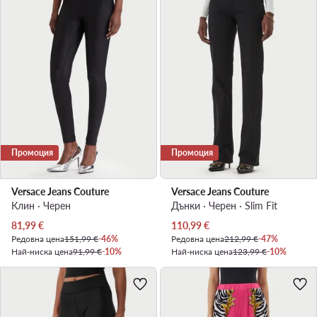
Промоция
Промоция
Versace Jeans Couture
Versace Jeans Couture
Клин · Черен
Дънки · Черен · Slim Fit
Актуална цена
Актуална цена
81,99
€
110,99
€
Редовна цена
151,99 €
-46%
Редовна цена
212,99 €
-47%
Най-ниска цена
91,99 €
-10%
Най-ниска цена
123,99 €
-10%