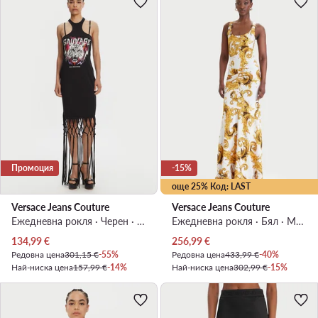
Промоция
-15%
още 25% Код: LAST
Versace Jeans Couture
Versace Jeans Couture
Ежедневна рокля · Черен · Миди
Ежедневна рокля · Бял · Макси
Актуална цена
Актуална цена
134,99
€
256,99
€
Редовна цена
301,15 €
-55%
Редовна цена
433,99 €
-40%
Най-ниска цена
157,99 €
-14%
Най-ниска цена
302,99 €
-15%