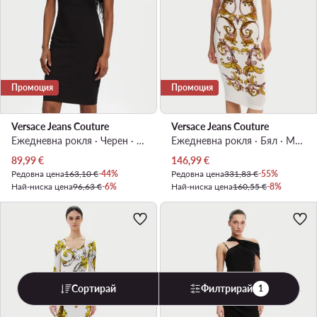
Промоция
Промоция
Versace Jeans Couture
Versace Jeans Couture
Ежедневна рокля · Черен · Мини
Ежедневна рокля · Бял · Миди
Актуална цена
Актуална цена
89,99
€
146,99
€
Редовна цена
163,10 €
-44%
Редовна цена
331,83 €
-55%
Най-ниска цена
96,63 €
-6%
Най-ниска цена
160,55 €
-8%
Сортирай
Филтрирай
1