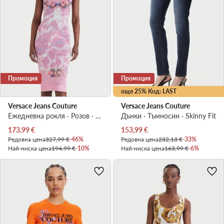
Промоция
Промоция
още 25% Код: LAST
Versace Jeans Couture
Versace Jeans Couture
Ежедневна рокля · Розов · Мини
Дънки · Тъмносин · Skinny Fit
Актуална цена
Актуална цена
173,99
€
153,99
€
Редовна цена
327,99 €
-46%
Редовна цена
232,13 €
-33%
Най-ниска цена
194,99 €
-10%
Най-ниска цена
163,99 €
-6%