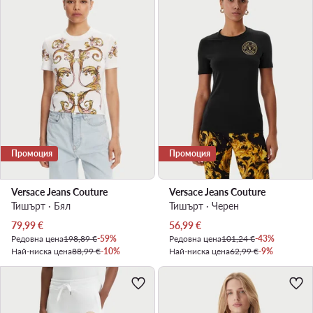
Промоция
Промоция
Versace Jeans Couture
Versace Jeans Couture
Тишърт · Бял
Тишърт · Черен
Актуална цена
Актуална цена
79,99
€
56,99
€
Редовна цена
198,89 €
-59%
Редовна цена
101,24 €
-43%
Най-ниска цена
88,99 €
-10%
Най-ниска цена
62,99 €
-9%