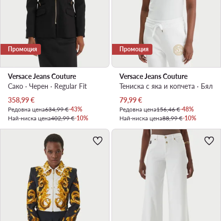
Промоция
Промоция
Versace Jeans Couture
Versace Jeans Couture
Сако · Черен · Regular Fit
Тениска с яка и копчета · Бял
Актуална цена
Актуална цена
358,99
€
79,99
€
Редовна цена
634,99 €
-43%
Редовна цена
156,46 €
-48%
Най-ниска цена
402,99 €
-10%
Най-ниска цена
88,99 €
-10%