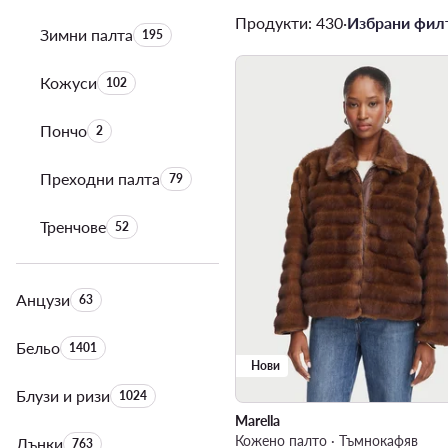
Продукти: 430
·
Избрани филт
Зимни палта
Брой на продуктите:
195
Кожуси
Брой на продуктите:
102
Пончо
Брой на продуктите:
2
Преходни палта
Брой на продуктите:
79
Тренчове
Брой на продуктите:
52
Анцузи
Брой на продуктите:
63
Бельо
Брой на продуктите:
1401
Нови
Блузи и ризи
Брой на продуктите:
1024
Marella
Кожено палто · Тъмнокафяв
Дънки
Брой на продуктите:
763