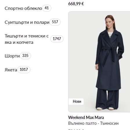
668,99
€
Спортно облекло
Брой на продуктите:
41
Суитшърти и полари
Брой на продуктите:
517
Тишърти и тениски с
Брой на продуктите:
1747
яка и копчета
Шорти
Брой на продуктите:
335
Якета
Брой на продуктите:
1017
Нови
Weekend Max Mara
Вълнено палто · Тъмносин