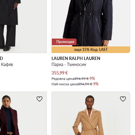
Промоция
още 15% Код: LAST
LD
LAUREN RALPH LAUREN
· Кафяв
Парка · Тъмносин
Актуална цена
355,99
€
Редовна цена
394,99 €
-9%
Най-ниска цена
394,99 €
-9%