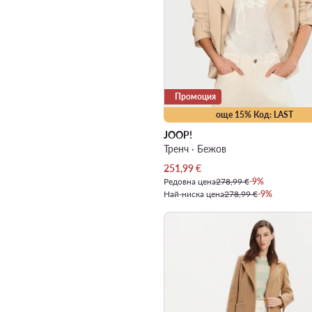
Промоция
още 15% Код: LAST
JOOP!
Тренч · Бежов
Актуална цена
251,99
€
Редовна цена
278,99 €
-9%
Най-ниска цена
278,99 €
-9%