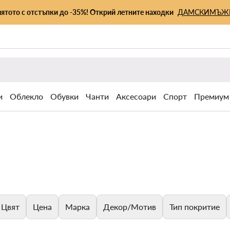
лятото с отстъпки до -35%! Открий летните находки
ДАМСКИ
МЪЖ
и
Облекло
Обувки
Чанти
Аксесоари
Спорт
Премиум
Цвят
Цена
Марка
Декор/Мотив
Тип покритие