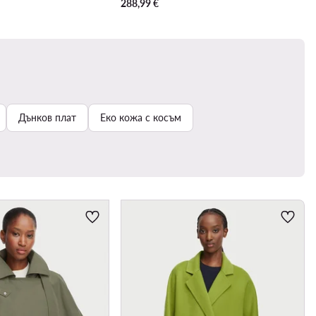
288,99
€
Дънков плат
Еко кожа с косъм