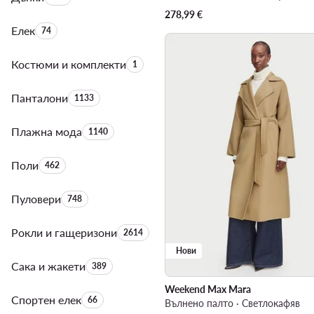
278,99
€
Елек
Брой на продуктите:
74
Костюми и комплекти
Брой на продуктите:
1
Панталони
Брой на продуктите:
1133
Плажна мода
Брой на продуктите:
1140
Поли
Брой на продуктите:
462
Пуловери
Брой на продуктите:
748
Рокли и гащеризони
Брой на продуктите:
2614
Нови
Сака и жакети
Брой на продуктите:
389
Weekend Max Mara
Спортен елек
Брой на продуктите:
66
Вълнено палто · Светлокафяв