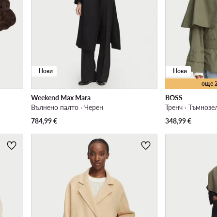
Нови
Нови
още 
Weekend Max Mara
BOSS
Вълнено палто · Черен
Тренч · Тъмнозе
784,99
€
348,99
€