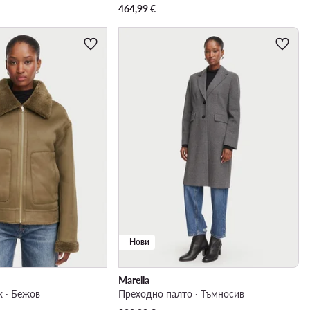
464,99
€
Нови
Marella
х · Бежов
Преходно палто · Тъмносив