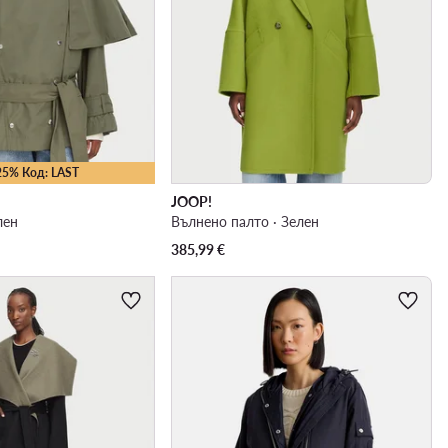
25% Код: LAST
JOOP!
лен
Вълнено палто · Зелен
385,99
€