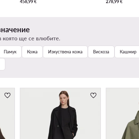
458,99
€
278,99
€
значение
в която ще се влюбите.
Памук
Кожа
Изкуствена кожа
Вискоза
Кашмир