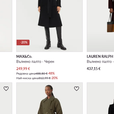
-20%
MAX&Co.
LAUREN RALPH
Вълнено палто · Черен
Вълнено палто 
Актуална цена
249,99
€
437,15
€
Редовна цена
488,80 €
-48%
Най-ниска цена
312,99 €
-20%