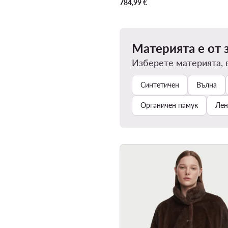
784,99
€
Материята е от 
Изберете материята, 
Синтетичен
Вълна
Органичен памук
Лен