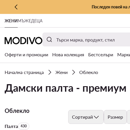
Последен повей на 
КЪМ ОСНОВНОТО СЪДЪРЖАНИЕ
ЖЕНИ
МЪЖЕ
ДЕЦА
КЪМ ТЪРСЕНЕ
Оферти и промоции
Нова колекция
Бестселъри
Марк
Начална страница
Жени
Облекло
Дамски палта - премиум
Облекло
Сортирай
Размер
Палта
Брой на продуктите:
430