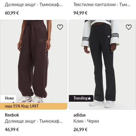
Долнище анцуг · Тъмнокафяв · Regular Fit
Текстилни панталони · Тъмнокафяв · Regular Fit
60,99
€
94,99
€
Нови
Trending
още 15% Код: LAST
Reebok
adidas
Долнище анцуг · Тъмнокафяв · Regular Fit
Клин · Черен
46,99
€
26,99
€