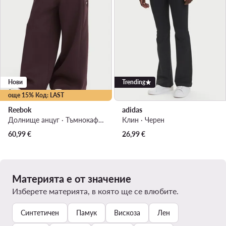
Нови
Trending
още 15% Код: LAST
Reebok
adidas
Долнище анцуг · Тъмнокафяв · Regular Fit
Клин · Черен
60,99
€
26,99
€
Материята е от значение
Изберете материята, в която ще се влюбите.
Синтетичен
Памук
Вискоза
Лен