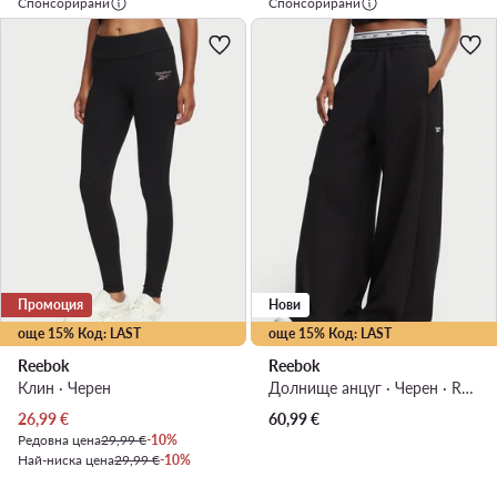
Спонсорирани
Спонсорирани
Промоция
Нови
още 15% Код: LAST
още 15% Код: LAST
Reebok
Reebok
Клин · Черен
Долнище анцуг · Черен · Regular Fit
Актуална цена
26,99
€
60,99
€
Редовна цена
29,99 €
-10%
Най-ниска цена
29,99 €
-10%