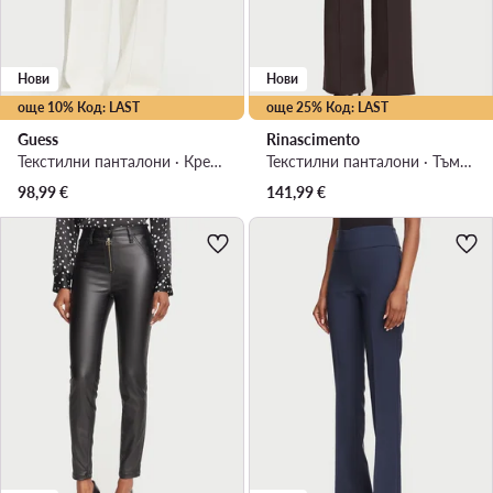
Нови
Нови
още 10% Код: LAST
още 25% Код: LAST
Guess
Rinascimento
Текстилни панталони · Кремав · Relaxed Fit
Текстилни панталони · Тъмнокафяв · Regular Fit
98,99
€
141,99
€