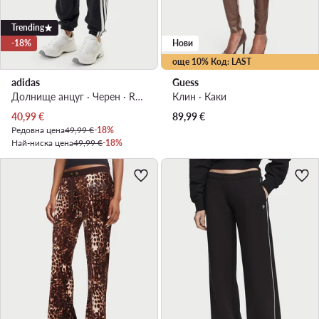
Trending
-18%
Нови
още 10% Код: LAST
adidas
Guess
Долнище анцуг · Черен · Regular Fit
Клин · Каки
Актуална цена
40,99
€
89,99
€
Редовна цена
49,99 €
-18%
Най-ниска цена
49,99 €
-18%