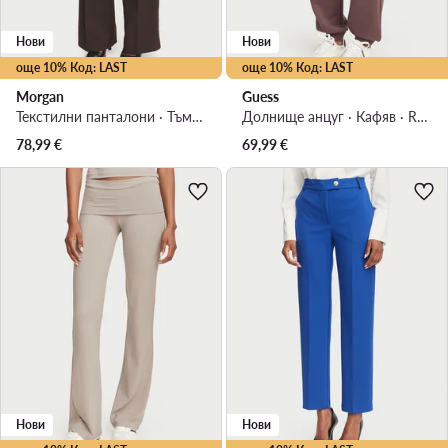
Нови
Нови
още 10% Код: LAST
още 10% Код: LAST
Morgan
Guess
Текстилни панталони · Тъмнокафяв · Regular Fit
Долнище анцуг · Кафяв · Regular Fit
78,99
€
69,99
€
Нови
Нови