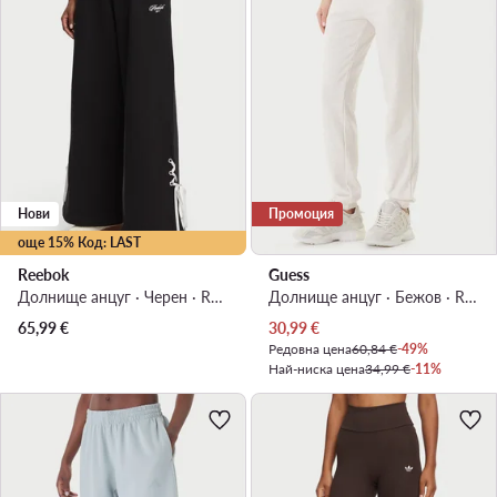
Нови
Промоция
още 15% Код: LAST
Reebok
Guess
Долнище анцуг · Черен · Regular Fit
Долнище анцуг · Бежов · Regular Fit
Актуална цена
65,99
€
30,99
€
Редовна цена
60,84 €
-49%
Най-ниска цена
34,99 €
-11%