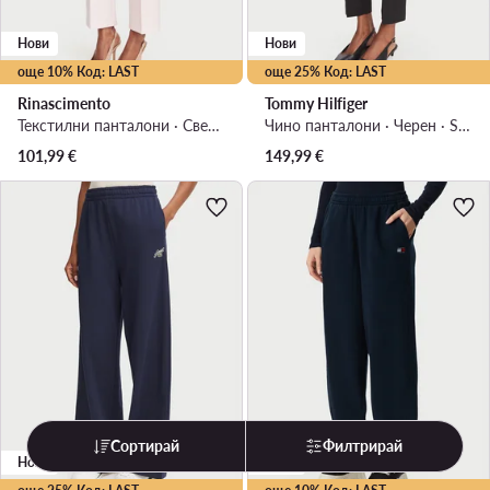
Нови
Нови
още 10% Код: LAST
още 25% Код: LAST
Rinascimento
Tommy Hilfiger
Текстилни панталони · Светлорозов · Regular Fit
Чино панталони · Черен · Slim Fit
101,99
€
149,99
€
Сортирай
Филтрирай
Нови
Нови