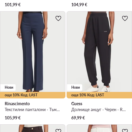
101,99
€
104,99
€
Нови
Нови
още 10% Код: LAST
още 10% Код: LAST
Rinascimento
Guess
Текстилни панталони · Тъмносин · Regular Fit
Долнище анцуг · Черен · Regular Fit
105,99
€
69,99
€