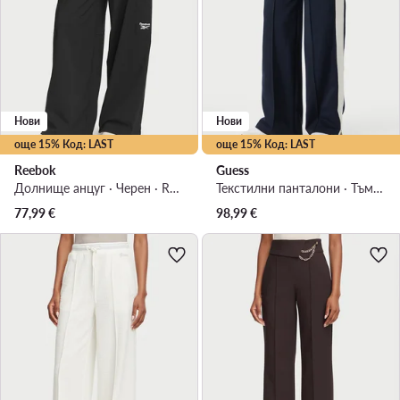
Нови
Нови
още 15% Код: LAST
още 15% Код: LAST
Reebok
Guess
Долнище анцуг · Черен · Relaxed Fit
Текстилни панталони · Тъмносин · Relaxed Fit
77,99
€
98,99
€