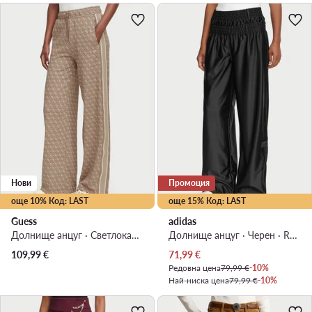
Нови
Промоция
още 10% Код: LAST
още 15% Код: LAST
Guess
adidas
Долнище анцуг · Светлокафяв · Relaxed Fit
Долнище анцуг · Черен · Relaxed Fit
Актуална цена
109,99
€
71,99
€
Редовна цена
79,99 €
-10%
Най-ниска цена
79,99 €
-10%