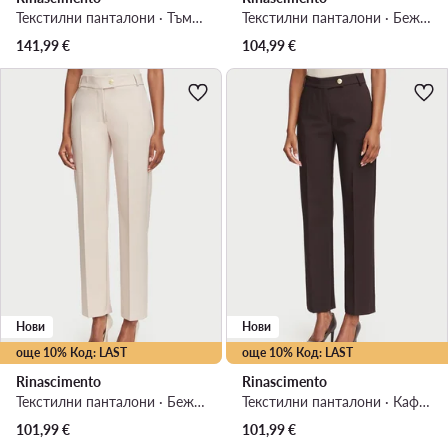
Текстилни панталони · Тъмносин · Regular Fit
Текстилни панталони · Бежов · Regular Fit
141,99
€
104,99
€
Нови
Нови
още 10% Код: LAST
още 10% Код: LAST
Rinascimento
Rinascimento
Текстилни панталони · Бежов · Regular Fit
Текстилни панталони · Кафяв · Regular Fit
101,99
€
101,99
€