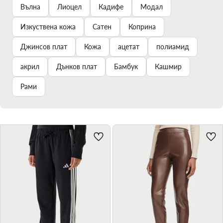
Вълна
Лиоцел
Кадифе
Модал
Изкуствена кожа
Сатен
Коприна
Джинсов плат
Кожа
ацетат
полиамид
акрил
Дънков плат
Бамбук
Кашмир
Рами