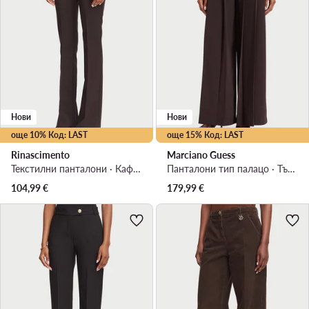
Нови
Нови
още 10% Код: LAST
още 15% Код: LAST
Rinascimento
Marciano Guess
Текстилни панталони · Кафяв · Regular Fit
Панталони тип палацо · Тъмнокафяв · Regular Fit
104,99
€
179,99
€