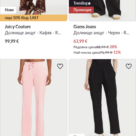
Trending
Нови
Промоция
още 10% Код: LAST
Juicy Couture
Guess Jeans
Долнище анцуг · Кафяв · Regular Fit
Долнище анцуг · Черен · Regular Fit
Актуална цена
99,99
€
63,99
€
Редовна цена
88,99 €
-28%
Най-ниска цена
71,99 €
-11%