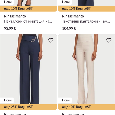
Нови
Нови
още 10% Код: LAST
още 10% Код: LAST
Rinascimento
Rinascimento
Панталони от имитация на кожа · Черен · Regular Fit
Текстилни панталони · Тъмносин · Regular Fit
93,99
€
104,99
€
Нови
Нови
още 25% Код: LAST
още 10% Код: LAST
Rinascimento
Rinascimento