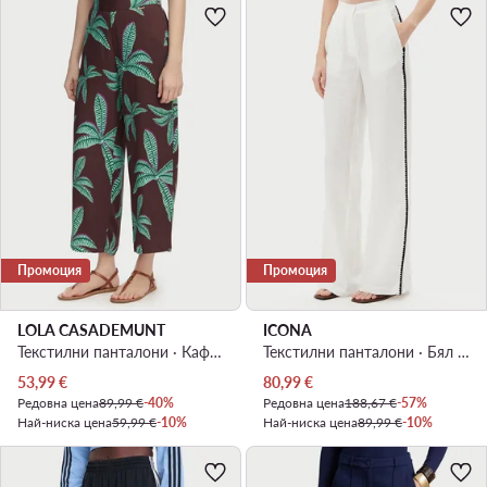
Промоция
Промоция
LOLA CASADEMUNT
ICONA
Текстилни панталони · Кафяв
Текстилни панталони · Бял · Relaxed Fit
Актуална цена
Актуална цена
53,99
€
80,99
€
Редовна цена
89,99 €
-40%
Редовна цена
188,67 €
-57%
Най-ниска цена
59,99 €
-10%
Най-ниска цена
89,99 €
-10%