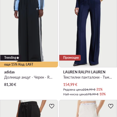
Trending
Промоция
още 15% Код: LAST
adidas
LAUREN RALPH LAUREN
Долнище анцуг · Черен · Regular Fit
Текстилни панталони · Тъмносин · Regular Fit
Актуална цена
81,30
€
154,99
€
Редовна цена
224,99 €
-31%
Най-ниска цена
173,99 €
-10%