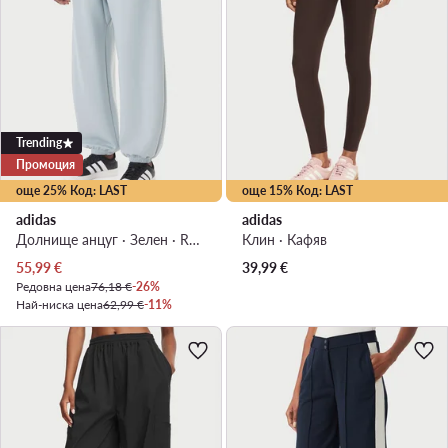
Trending
Промоция
още 25% Код: LAST
още 15% Код: LAST
adidas
adidas
Долнище анцуг · Зелен · Relaxed Fit
Клин · Кафяв
Актуална цена
55,99
€
39,99
€
Редовна цена
76,18 €
-26%
Най-ниска цена
62,99 €
-11%