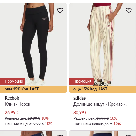
Промоция
Промоция
още 15% Код: LAST
още 15% Код: LAST
Reebok
adidas
Клин · Черен
Долнище анцуг · Кремав · Regular Fit
Актуална цена
Актуална цена
26,99
€
80,99
€
Редовна цена
29,99 €
-10%
Редовна цена
89,99 €
-10%
Най-ниска цена
29,99 €
-10%
Най-ниска цена
89,99 €
-10%