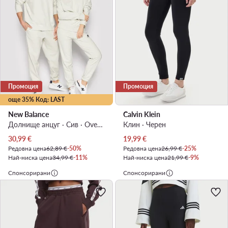
Промоция
Промоция
още 35% Код: LAST
New Balance
Calvin Klein
Долнище анцуг · Сив · Oversize
Клин · Черен
Актуална цена
Актуална цена
30,99
€
19,99
€
Редовна цена
62,89 €
-50%
Редовна цена
26,99 €
-25%
Най-ниска цена
34,99 €
-11%
Най-ниска цена
21,99 €
-9%
Спонсорирани
Спонсорирани