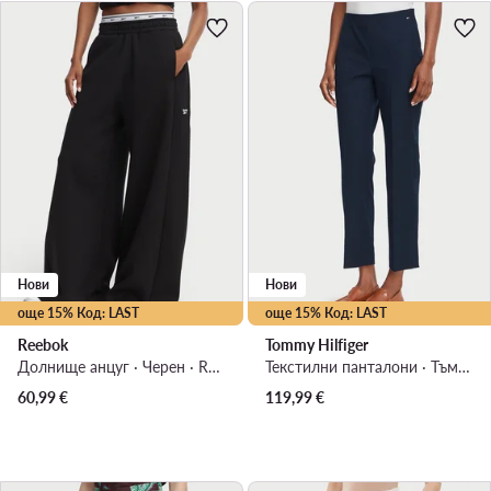
Нови
Нови
още 15% Код: LAST
още 15% Код: LAST
Reebok
Tommy Hilfiger
Долнище анцуг · Черен · Regular Fit
Текстилни панталони · Тъмносин · Slim Fit
60,99
€
119,99
€