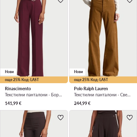
Нови
Нови
още 25% Код: LAST
още 25% Код: LAST
Rinascimento
Polo Ralph Lauren
Текстилни панталони · Бордо · Regular Fit
Текстилни панталони · Светлокафяв · Regular Fit
141,99
€
244,99
€