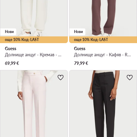
Нови
Нови
още 10% Код: LAST
още 10% Код: LAST
Guess
Guess
Долнище анцуг · Кремав · Regular Fit
Долнище анцуг · Кафяв · Regular Fit
69,99
€
79,99
€