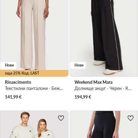
Нови
Нови
още 25% Код: LAST
Rinascimento
Weekend Max Mara
Текстилни панталони · Бежов · Regular Fit
Долнище анцуг · Черен · Relaxed Fit
141,99
€
194,99
€