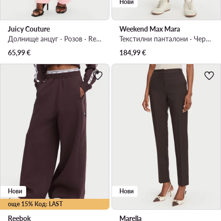
Нови
Juicy Couture
Weekend Max Mara
Долнище анцуг · Розов · Regular Fit
Текстилни панталони · Черен · Regular Fit
65,99
€
184,99
€
Нови
Нови
още 15% Код: LAST
Reebok
Marella