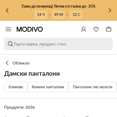
КЪМ ОСНОВНОТО СЪДЪРЖАНИЕ
КЪМ ТЪРСЕНЕ
Само до полунощ! Летни отстъпки до -35%
14 Ч
:
49 М
:
09 С
Търси марка, продукт, стил
Облекло
Дамски панталони
Клинове
Кожени панталони
Панталони тип кюлоти
Продукти: 2636