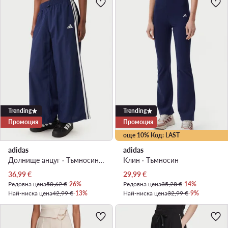
Trending
Trending
Промоция
Промоция
още 10% Код: LAST
adidas
adidas
Долнище анцуг · Тъмносин · Relaxed Fit
Клин · Тъмносин
Актуална цена
Актуална цена
36,99
€
29,99
€
Редовна цена
50,62 €
-26%
Редовна цена
35,28 €
-14%
Най-ниска цена
42,99 €
-13%
Най-ниска цена
32,99 €
-9%