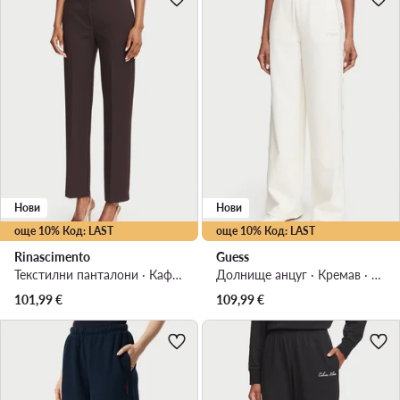
Нови
Нови
още 10% Код: LAST
още 10% Код: LAST
Rinascimento
Guess
Текстилни панталони · Кафяв · Regular Fit
Долнище анцуг · Кремав · Regular Fit
101,99
€
109,99
€