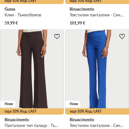
още 10% Код: LAST
още 10% Код: LAST
Guess
Rinascimento
Клин · Тъмнобежов
Текстилни панталони · Син · Regular Fit
59,99
€
101,99
€
Нови
Нови
още 10% Код: LAST
още 10% Код: LAST
Rinascimento
Rinascimento
Панталони тип палацо · Тъмнокафяв · Regular Fit
Текстилни панталони · Син · Regular Fit