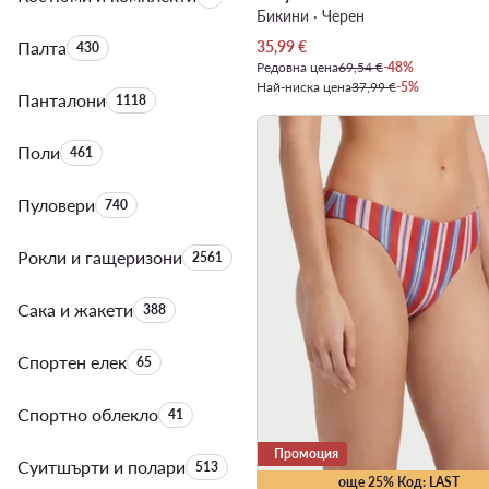
Бикини · Черен
Актуална цена
Палта
Брой на продуктите:
35,99
€
430
Редовна цена
69,54 €
-48%
Най-ниска цена
37,99 €
-5%
Панталони
Брой на продуктите:
1118
Поли
Брой на продуктите:
461
Пуловери
Брой на продуктите:
740
Рокли и гащеризони
Брой на продуктите:
2561
Сака и жакети
Брой на продуктите:
388
Спортен елек
Брой на продуктите:
65
Спортно облекло
Брой на продуктите:
41
Промоция
Суитшърти и полари
Брой на продуктите:
513
още 25% Код: LAST