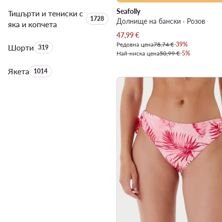
Seafolly
Тишърти и тениски с
Брой на продуктите:
1728
Долнище на бански · Розов
яка и копчета
Актуална цена
47,99
€
Редовна цена
78,74 €
-39%
Шорти
Брой на продуктите:
319
Най-ниска цена
50,99 €
-5%
Якета
Брой на продуктите:
1014