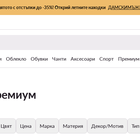
лятото с отстъпки до -35%! Открий летните находки
ДАМСКИ
МЪЖ
и
Облекло
Обувки
Чанти
Аксесоари
Спорт
Премиум
ремиум
Цвят
Цена
Марка
Материя
Декор/Мотив
Тип