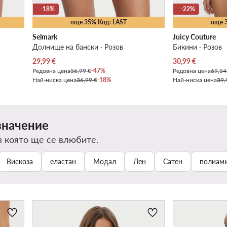
-18%
-22%
още 35% Код: LAST
още 
Selmark
Juicy Couture
Долнище на бански · Розов
Бикини · Розов
Актуална цена
Актуална цена
29,99
€
30,99
€
Редовна цена
56,99 €
-47%
Редовна цена
69,54
Най-ниска цена
36,99 €
-18%
Най-ниска цена
39,
значение
в която ще се влюбите.
Вискоза
еластан
Модал
Лен
Сатен
полиам