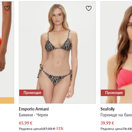
Промоция
Промоция
Emporio Armani
Seafolly
Бикини · Черен
Горнище на банс
Актуална цена
Актуална цена
65,99
€
39,99
€
Редовна цена
137,03 €
-51%
Редовна цена
76,18