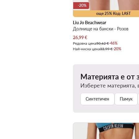
-20%
още 25% Код: LAST
Liu Jo Beachwear
Долнище на бански · Розов
Актуална цена
26,99
€
Редовна цена
50,62 €
-46%
Най-ниска цена
33,99 €
-20%
Материята е от 
Изберете материята, 
Синтетичен
Памук