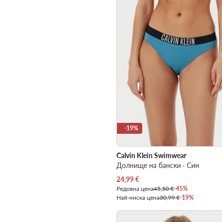
-19%
Calvin Klein Swimwear
Долнище на бански · Син
Актуална цена
24,99
€
Редовна цена
45,50 €
-45%
Най-ниска цена
30,99 €
-19%