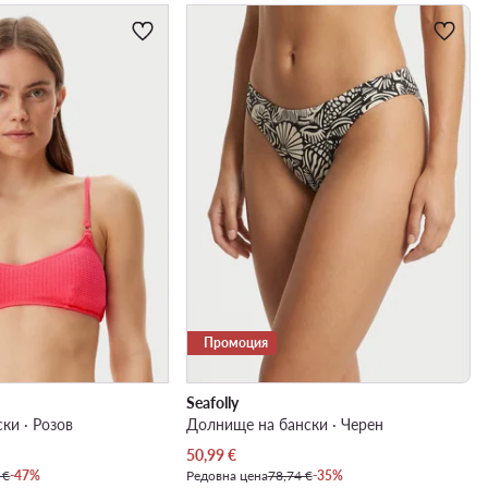
Промоция
Seafolly
ки · Розов
Долнище на бански · Черен
Актуална цена
50,99
€
 €
-47%
Редовна цена
78,74 €
-35%