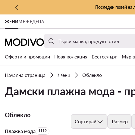
Последен повей на 
КЪМ ОСНОВНОТО СЪДЪРЖАНИЕ
ЖЕНИ
МЪЖЕ
ДЕЦА
КЪМ ТЪРСЕНЕ
Оферти и промоции
Нова колекция
Бестселъри
Марк
Начална страница
Жени
Облекло
Дамски плажна мода - п
Облекло
Сортирай
Размер
Плажна мода
Брой на продуктите:
1119