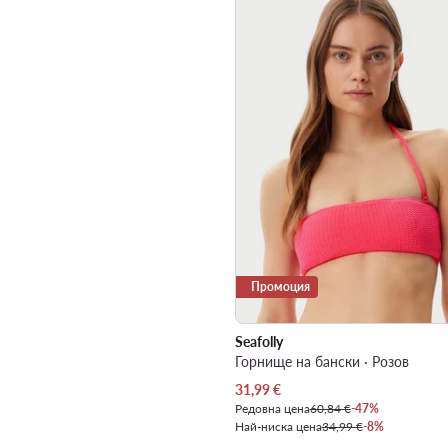
Промоция
Seafolly
Горнище на бански · Розов
Актуална цена
31,99
€
Редовна цена
60,84 €
-47%
Най-ниска цена
34,99 €
-8%