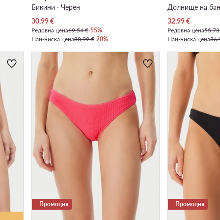
Бикини · Черен
Долнище на бан
Актуална цена
Актуална цена
30,99
€
32,99
€
Редовна цена
69,54 €
-55%
Редовна цена
55,73
Най-ниска цена
38,99 €
-20%
Най-ниска цена
36,
Промоция
Промоция