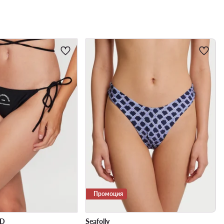
Промоция
LD
Seafolly