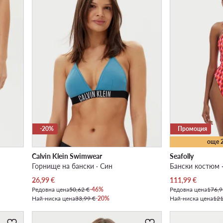
-20%
Промоция
още 
Calvin Klein Swimwear
Seafolly
Горнище на бански · Син
Бански костюм ·
Актуална цена
Актуална цена
26,99
€
111,99
€
Редовна цена
50,62 €
-46%
Редовна цена
176,9
Най-ниска цена
33,99 €
-20%
Най-ниска цена
121