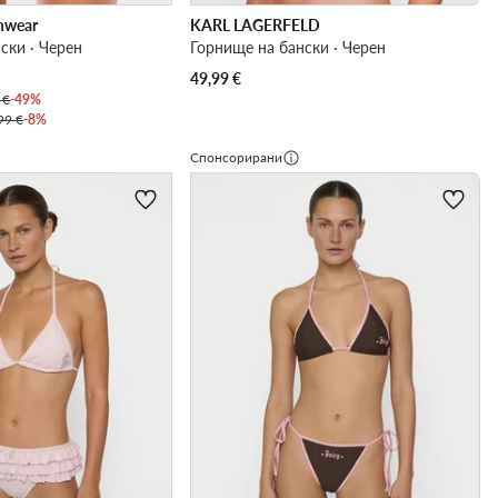
imwear
KARL LAGERFELD
ски · Черен
Горнище на бански · Черен
49,99
€
 €
-49%
99 €
-8%
Спонсорирани