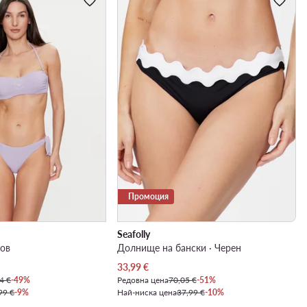
Промоция
Seafolly
тов
Долнище на бански · Черен
Актуална цена
33,99
€
4 €
-49%
Редовна цена
70,05 €
-51%
99 €
-9%
Най-ниска цена
37,99 €
-10%