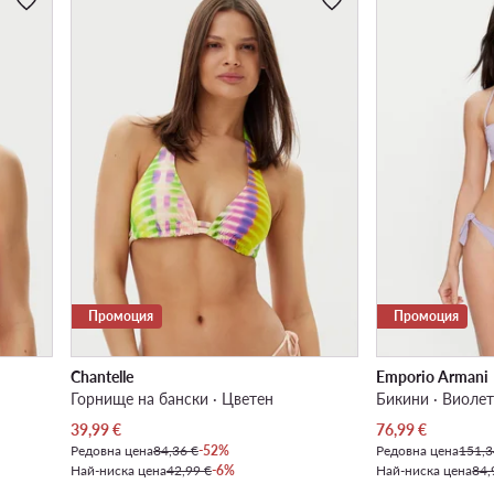
Промоция
Промоция
Chantelle
Emporio Armani
Горнище на бански · Цветен
Бикини · Виоле
Актуална цена
Актуална цена
39,99
€
76,99
€
Редовна цена
84,36 €
-52%
Редовна цена
151,3
Най-ниска цена
42,99 €
-6%
Най-ниска цена
84,