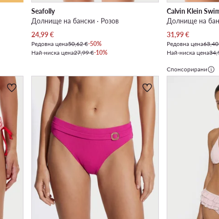
Seafolly
Calvin Klein Sw
Долнище на бански · Розов
Долнище на бан
Актуална цена
Актуална цена
24,99
€
31,99
€
Редовна цена
50,62 €
-50%
Редовна цена
63,40
Най-ниска цена
27,99 €
-10%
Най-ниска цена
34,
Спонсорирани