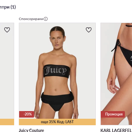
три (1)
Спонсорирани
-20%
Промоция
още 35% Код: LAST
Juicy Couture
KARL LAGERFE