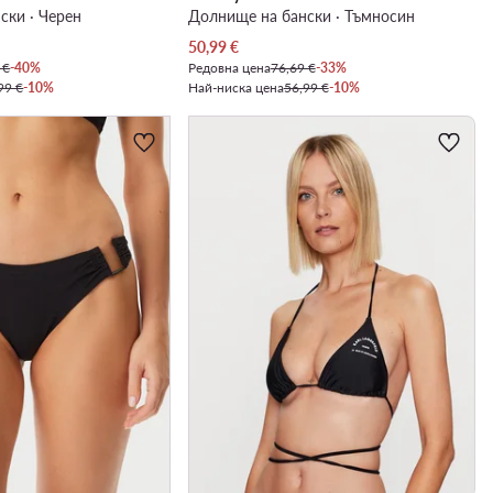
ски · Черен
Долнище на бански · Тъмносин
Актуална цена
50,99
€
 €
-40%
Редовна цена
76,69 €
-33%
99 €
-10%
Най-ниска цена
56,99 €
-10%