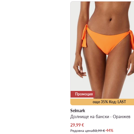
Промоция
още 35% Код: LAST
Selmark
Долнище на бански · Оранжев
Актуална цена
29,99
€
Редовна цена
53,99 €
-44%