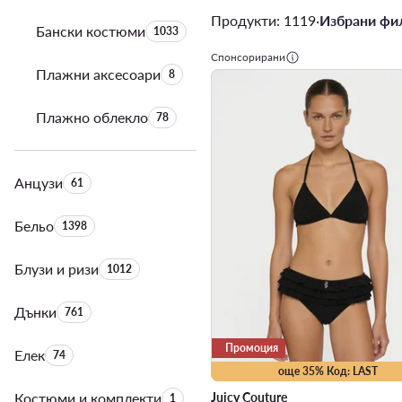
Продукти: 1119
·
Избрани фил
Бански костюми
Брой на продуктите:
1033
Спонсорирани
Плажни аксесоари
Брой на продуктите:
8
Плажно облекло
Брой на продуктите:
78
Анцузи
Брой на продуктите:
61
Бельо
Брой на продуктите:
1398
Блузи и ризи
Брой на продуктите:
1012
Дънки
Брой на продуктите:
761
Промоция
Елек
Брой на продуктите:
74
още 35% Код: LAST
Костюми и комплекти
Брой на продуктите:
Juicy Couture
1