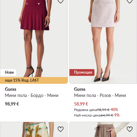
Нови
Промоция
още 15% Код: LAST
Guess
Guess
Мини пола · Бордо · Мини
Мини пола · Розов · Мини
Актуална цена
98,99
€
58,99
€
Редовна цена
98,99 €
-40%
Най-ниска цена
64,99 €
-9%