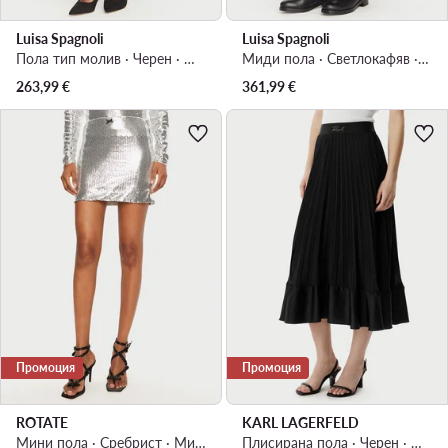
Luisa Spagnoli
Luisa Spagnoli
Пола тип молив · Черен · Миди
Миди пола · Светлокафяв · Миди
263,99
€
361,99
€
Промоция
Промоция
ROTATE
KARL LAGERFELD
Мини пола · Сребрист · Мини
Плисирана пола · Черен · Миди