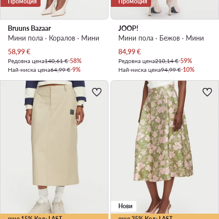
Промоция
Промоция
Bruuns Bazaar
JOOP!
Мини пола · Коралов · Мини
Мини пола · Бежов · Мини
Актуална цена
Актуална цена
58,99
€
84,99
€
Редовна цена
140,61 €
-58%
Редовна цена
210,14 €
-59%
Най-ниска цена
64,99 €
-9%
Най-ниска цена
94,99 €
-10%
Нови
още 15% Код: LAST
още 25% Код: LAST