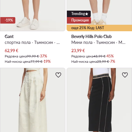
Trending
-19%
Промоция
още 25% Код: LAST
Gant
Beverly Hills Polo Club
спортна пола · Тъмносин · Мини
Мини пола · Тъмносин · Мини
Актуална цена
Актуална цена
62,99
€
23,99
€
Редовна цена
99,99 €
-37%
Редовна цена
43,99 €
-45%
Най-ниска цена
77,99 €
-19%
Най-ниска цена
25,99 €
-7%