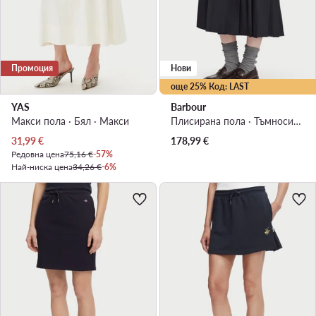
Промоция
Нови
още 25% Код: LAST
YAS
Barbour
Макси пола · Бял · Макси
Плисирана пола · Тъмносин · Миди
Актуална цена
31,99
€
178,99
€
Редовна цена
75,16 €
-57%
Най-ниска цена
34,26 €
-6%