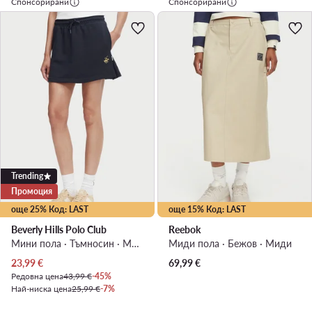
Спонсорирани
Спонсорирани
Trending
Промоция
още 25% Код: LAST
още 15% Код: LAST
Beverly Hills Polo Club
Reebok
Мини пола · Тъмносин · Мини
Миди пола · Бежов · Миди
Актуална цена
23,99
€
69,99
€
Редовна цена
43,99 €
-45%
Най-ниска цена
25,99 €
-7%