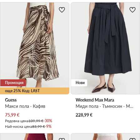
Промоция
Нови
още 25% Код: LAST
Guess
Weekend Max Mara
Макси пола · Кафяв
Миди пола · Тъмносин · Миди
Актуална цена
75,99
€
228,99
€
Редовна цена
109,99 €
-30%
Най-ниска цена
83,99 €
-9%