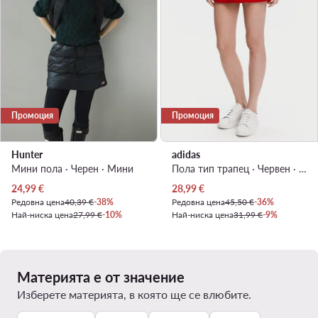
Промоция
Промоция
Hunter
adidas
Мини пола · Черен · Мини
Пола тип трапец · Червен · Мини
Актуална цена
Актуална цена
24,99
€
28,99
€
Редовна цена
40,39 €
-38%
Редовна цена
45,50 €
-36%
Най-ниска цена
27,99 €
-10%
Най-ниска цена
31,99 €
-9%
Материята е от значение
Изберете материята, в която ще се влюбите.