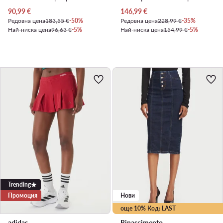
Актуална цена
Актуална цена
90,99
€
146,99
€
Редовна цена
183,55 €
-50%
Редовна цена
228,99 €
-35%
Най-ниска цена
96,63 €
-5%
Най-ниска цена
154,99 €
-5%
Trending
Промоция
Нови
още 10% Код: LAST
adidas
Rinascimento