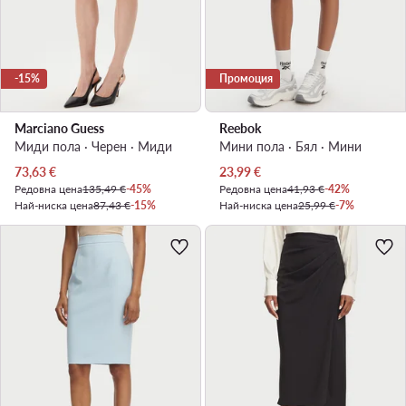
-15%
Промоция
Marciano Guess
Reebok
Миди пола · Черен · Миди
Мини пола · Бял · Мини
Актуална цена
Актуална цена
73,63
€
23,99
€
Редовна цена
135,49 €
-45%
Редовна цена
41,93 €
-42%
Най-ниска цена
87,43 €
-15%
Най-ниска цена
25,99 €
-7%