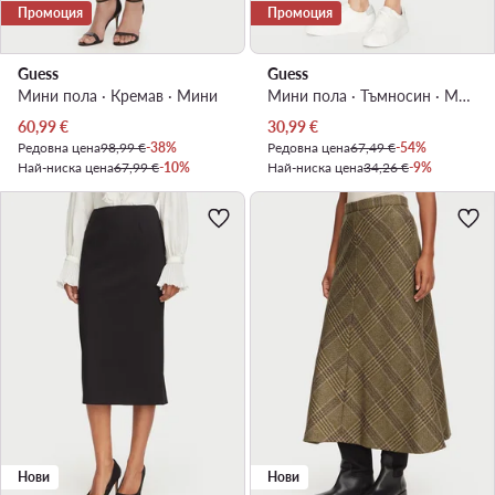
Промоция
Промоция
Guess
Guess
Мини пола · Кремав · Мини
Мини пола · Тъмносин · Мини
Актуална цена
Актуална цена
60,99
€
30,99
€
Редовна цена
98,99 €
-38%
Редовна цена
67,49 €
-54%
Най-ниска цена
67,99 €
-10%
Най-ниска цена
34,26 €
-9%
Нови
Нови