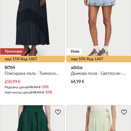
Промоция
Нови
още 15% Код: LAST
още 10% Код: LAST
BOSS
adidas
Плисирана пола · Тъмносин · Миди
Дънкова пола · Светлосин · Мини
Актуална цена
250,99
€
64,99
€
Редовна цена
278,99 €
-10%
Най-ниска цена
278,99 €
-10%