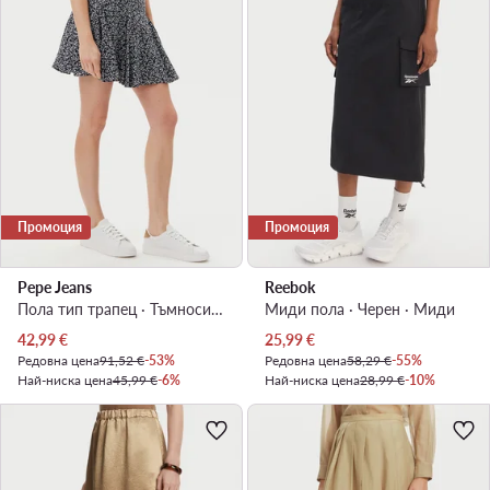
Промоция
Промоция
Pepe Jeans
Reebok
Пола тип трапец · Тъмносин · Мини
Миди пола · Черен · Миди
Актуална цена
Актуална цена
42,99
€
25,99
€
Редовна цена
91,52 €
-53%
Редовна цена
58,29 €
-55%
Най-ниска цена
45,99 €
-6%
Най-ниска цена
28,99 €
-10%