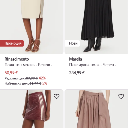
Промоция
Нови
Rinascimento
Marella
Пола тип молив · Бежов · Миди
Плисирана пола · Черен · Макси
Актуална цена
50,99
€
234,99
€
Редовна цена
87,99 €
-42%
Най-ниска цена
53,99 €
-5%