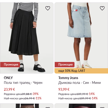
Промоция
Промоция
още 10% Код: LAST
ONLY
Tommy Jeans
Пола тип трапец · Черен
Дънкова пола · Син · Мини
Актуална цена
Актуална цена
23,99
€
93,99
€
Редовна цена
39,88 €
-39%
Редовна цена
109,99 €
-14%
Най-ниска цена
26,99 €
-11%
Най-ниска цена
109,99 €
-14%