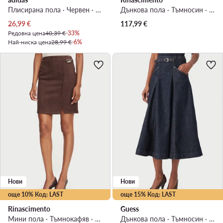
Плисирана пола · Червен · Мини
Дънкова пола · Тъмносин · Миди
Актуална цена
26,99
€
117,99
€
Редовна цена
40,39 €
-33%
Най-ниска цена
28,99 €
-6%
Нови
Нови
още 10% Код: LAST
още 15% Код: LAST
Rinascimento
Guess
Мини пола · Тъмнокафяв · Мини
Дънкова пола · Тъмносин · Миди