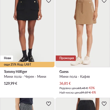
Нови
Промоция
още 25% Код: LAST
Tommy Hilfiger
Guess
Мини пола · Черен · Мини
Мини пола · Кафяв
Актуална цена
129,99
€
36,81
€
Редовна цена
65,45 €
-43%
Най-ниска цена
39,37 €
-6%