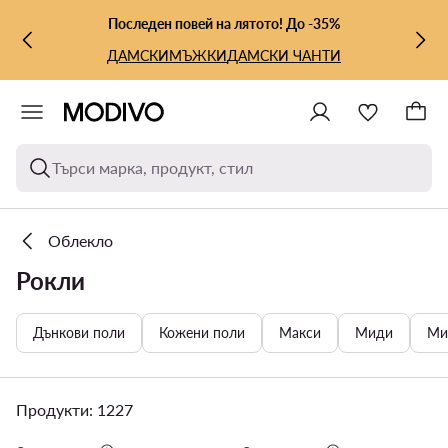
КЪМ ОСНОВНОТО СЪДЪРЖАНИЕ
КЪМ ТЪРСЕНЕ
Последен повей на лятото! До -35%
ДАМСКИ
МЪЖКИ
ДАМСКИ ЧАНТИ
Търси марка, продукт, стил
Облекло
Рокли
Дънкови поли
Кожени поли
Макси
Миди
Ми
Продукти: 1227