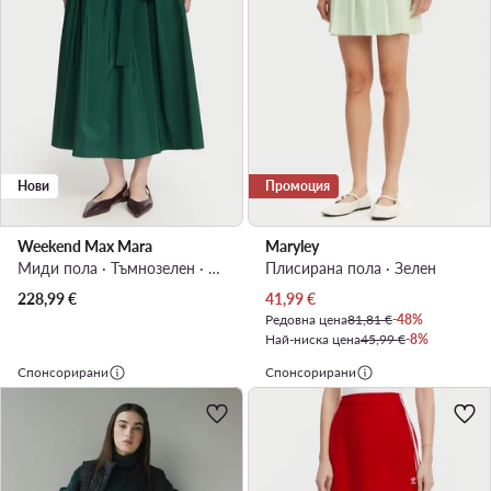
Нови
Промоция
Weekend Max Mara
Maryley
Миди пола · Тъмнозелен · Миди
Плисирана пола · Зелен
Актуална цена
228,99
€
41,99
€
Редовна цена
81,81 €
-48%
Най-ниска цена
45,99 €
-8%
Спонсорирани
Спонсорирани