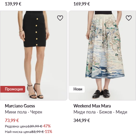
139,99
€
169,99
€
Промоция
Нови
Marciano Guess
Weekend Max Mara
Мини пола · Черен
Миди пола · Бежов · Миди
Актуална цена
73,99
€
344,99
€
Редовна цена
139,99 €
-47%
Най-ниска цена
83,99 €
-11%