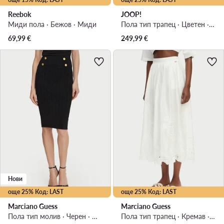
Reebok
JOOP!
Миди пола · Бежов · Миди
Пола тип трапец · Цветен · Миди
69,99
€
249,99
€
Нови
още 25% Код: LAST
още 25% Код: LAST
Marciano Guess
Marciano Guess
Пола тип молив · Черен · Миди
Пола тип трапец · Кремав · Миди