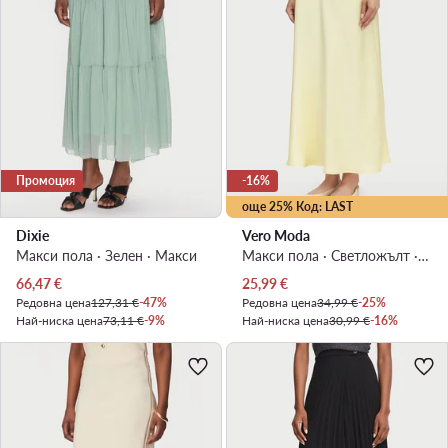
Промоция
-16%
още 25% Код: LAST
Dixie
Vero Moda
Макси пола · Зелен · Макси
Макси пола · Светложълт · Макси
Актуална цена
Актуална цена
66,47
€
25,99
€
Редовна цена
127,31 €
-47%
Редовна цена
34,99 €
-25%
Най-ниска цена
73,11 €
-9%
Най-ниска цена
30,99 €
-16%