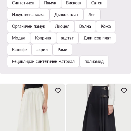
Синтетичен
Памук
Вискоза
Сатен
Изкуствена кожа
Дънков плат
Лен
Органичен памук
Лиоцел
Вълна
Кожа
Модал
Коприна
ацетат
Джинсов плат
Кадифе
акрил
Рами
Рециклиран синтетичен матриал
полиамид