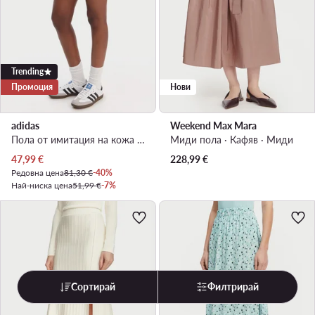
Trending
Промоция
Нови
adidas
Weekend Max Mara
Пола от имитация на кожа · Бордо · Мини
Миди пола · Кафяв · Миди
Актуална цена
47,99
€
228,99
€
Редовна цена
81,30 €
-40%
Най-ниска цена
51,99 €
-7%
Сортирай
Филтрирай