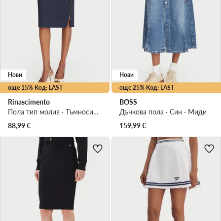
Нови
Нови
още 15% Код: LAST
още 25% Код: LAST
Rinascimento
BOSS
Пола тип молив · Тъмносин · Миди
Дънкова пола · Син · Миди
88,99
€
159,99
€