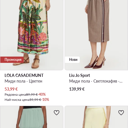
Промоция
Нови
LOLA CASADEMUNT
Liu Jo Sport
Миди пола · Цветен
Миди пола · Светлокафяв · Миди
Актуална цена
53,99
€
139,99
€
Редовна цена
89,99 €
-40%
Най-ниска цена
59,99 €
-10%