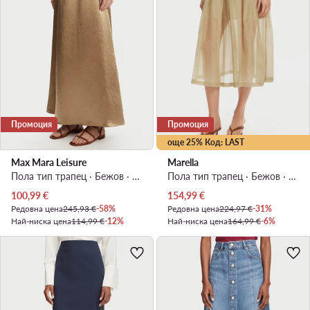
Промоция
Промоция
още 25% Код: LAST
Max Mara Leisure
Marella
Пола тип трапец · Бежов · Макси
Пола тип трапец · Бежов · Миди
Актуална цена
Актуална цена
100,99
€
154,99
€
Редовна цена
245,93 €
-58%
Редовна цена
224,97 €
-31%
Най-ниска цена
114,99 €
-12%
Най-ниска цена
164,99 €
-6%