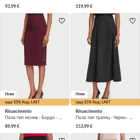
93,99
€
119,99
€
Нови
Нови
още 10% Код: LAST
още 25% Код: LAST
Rinascimento
Rinascimento
Пола тип молив · Бордо · Миди
Пола тип трапец · Черен · Миди
89,99
€
153,99
€