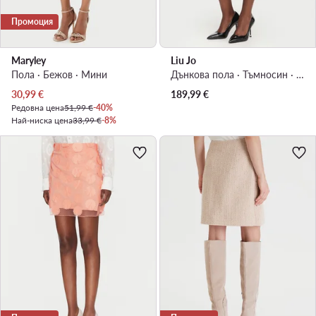
Промоция
Maryley
Liu Jo
Пола · Бежов · Мини
Дънкова пола · Тъмносин · Макси
Актуална цена
30,99
€
189,99
€
Редовна цена
51,99 €
-40%
Най-ниска цена
33,99 €
-8%