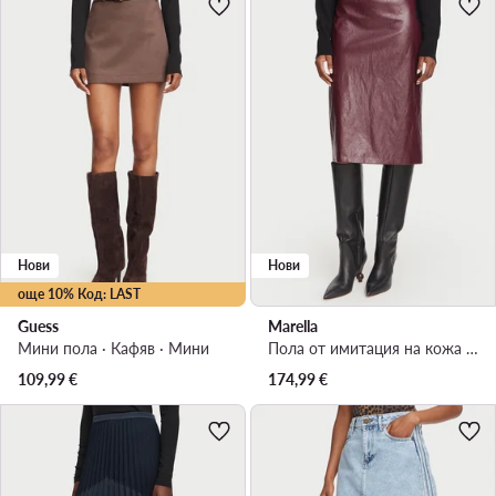
Нови
Нови
още 10% Код: LAST
Guess
Marella
Мини пола · Кафяв · Мини
Пола от имитация на кожа · Бордо · Миди
109,99
€
174,99
€