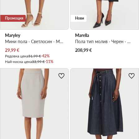
Промоция
Нови
Maryley
Marella
Мини пола · Светлосин · Мини
Пола тип молив · Черен · Миди
Актуална цена
29,99
€
208,99
€
Редовна цена
51,99 €
-42%
Най-ниска цена
33,99 €
-11%