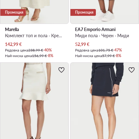
Промоция
Промоция
Marella
EA7 Emporio Armani
Комплект топ и пола · Кремав · Макси
Миди пола · Черен · Миди
Актуална цена
Актуална цена
142,99
€
52,99
€
Редовна цена
238,99 €
-40%
Редовна цена
101,75 €
-47%
Най-ниска цена
156,99 €
-8%
Най-ниска цена
57,99 €
-8%