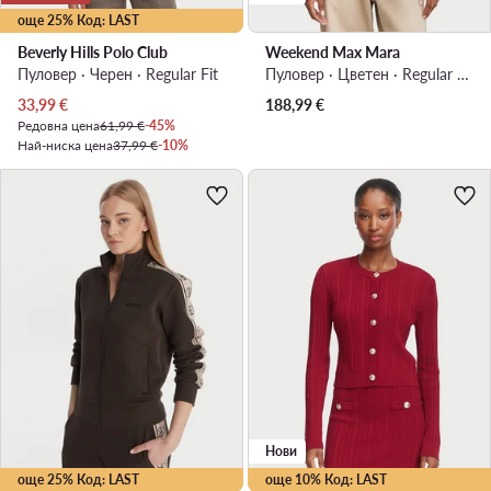
още 25% Код: LAST
Beverly Hills Polo Club
Weekend Max Mara
Пуловер · Черен · Regular Fit
Пуловер · Цветен · Regular Fit
Актуална цена
33,99
€
188,99
€
Редовна цена
61,99 €
-45%
Най-ниска цена
37,99 €
-10%
Нови
още 25% Код: LAST
още 10% Код: LAST