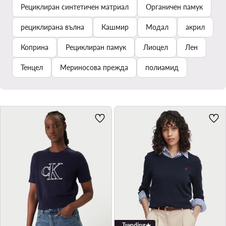
Рециклиран синтетичен матриал
Органичен памук
рециклирана вълна
Кашмир
Модал
акрил
Коприна
Рециклиран памук
Лиоцел
Лен
Тенцел
Мериносова прежда
полиамид
Trending