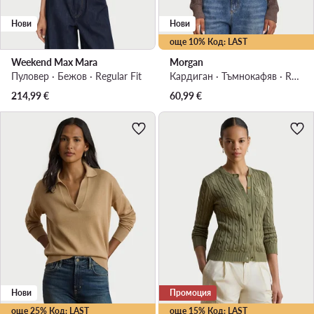
Нови
Нови
още 10% Код: LAST
Weekend Max Mara
Morgan
Пуловер · Бежов · Regular Fit
Кардиган · Тъмнокафяв · Regular Fit
214,99
€
60,99
€
Нови
Промоция
още 25% Код: LAST
още 15% Код: LAST