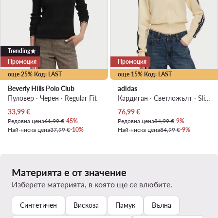
Trending
Промоция
Промоция
още 25% Код: LAST
още 15% Код: LAST
Beverly Hills Polo Club
adidas
Пуловер · Черен · Regular Fit
Кардиган · Светложълт · Slim Fit
Актуална цена
Актуална цена
33,99
€
76,99
€
Редовна цена
61,99 €
-45%
Редовна цена
84,99 €
-9%
Най-ниска цена
37,99 €
-10%
Най-ниска цена
84,99 €
-9%
Материята е от значение
Изберете материята, в която ще се влюбите.
Синтетичен
Вискоза
Памук
Вълна