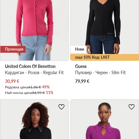
Промоция
Нови
още 10% Код: LAST
United Colors Of Benetton
Guess
Кардиган · Розов · Regular Fit
Пуловер · Черен · Slim Fit
Актуална цена
30,99
€
79,99
€
Редовна цена
61,36 €
-49%
Най-ниска цена
34,99 €
-11%