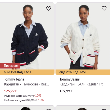
Промоция
още 15% Код: LAST
още 25% Код: LAST
Tommy Jeans
Tommy Jeans
Кардиган · Тъмносин · Regular Fit
Кардиган · Бял · Regular Fit
Актуална цена
125,99
€
139,99
€
Редовна цена
139,99 €
-10%
Най-ниска цена
139,99 €
-10%