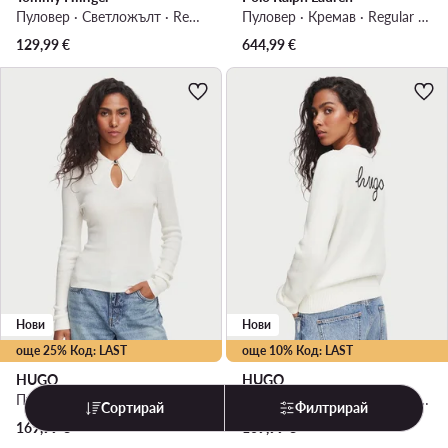
Пуловер · Светложълт · Regular Fit
Пуловер · Кремав · Regular Fit
129,99
€
644,99
€
Нови
Нови
още 25% Код: LAST
още 10% Код: LAST
HUGO
HUGO
Пуловер · Кремав · Slim Fit
Пуловер · Кремав · Regular Fit
Сортирай
Филтрирай
169,99
€
109,99
€