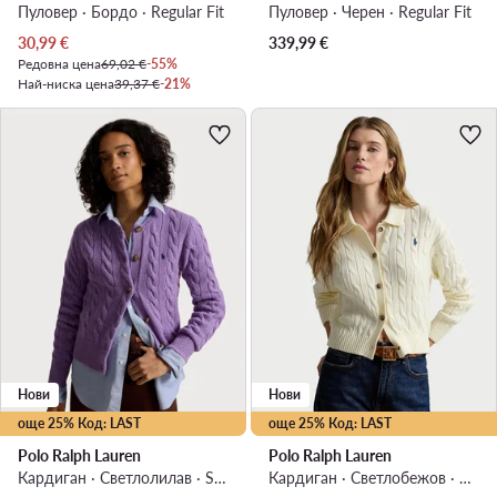
Пуловер · Бордо · Regular Fit
Пуловер · Черен · Regular Fit
Актуална цена
30,99
€
339,99
€
Редовна цена
69,02 €
-55%
Най-ниска цена
39,37 €
-21%
Нови
Нови
още 25% Код: LAST
още 25% Код: LAST
Polo Ralph Lauren
Polo Ralph Lauren
Кардиган · Светлолилав · Slim Fit
Кардиган · Светлобежов · Regular Fit