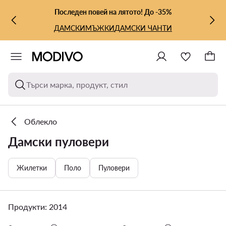
КЪМ ОСНОВНОТО СЪДЪРЖАНИЕ
КЪМ ТЪРСЕНЕ
Последен повей на лятото! До -35%
ДАМСКИ
МЪЖКИ
ДАМСКИ ЧАНТИ
Търси марка, продукт, стил
Облекло
Дамски пуловери
Жилетки
Поло
Пуловери
Продукти: 2014