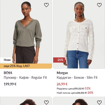
Нови
-26%
още 25% Код: LAST
BOSS
Morgan
Пуловер · Кафяв · Regular Fit
Кардиган · Бежов · Slim Fit
Актуална цена
199,99
€
26,99
€
Редовна цена
55,22 €
-51%
Най-ниска цена
36,81 €
-26%