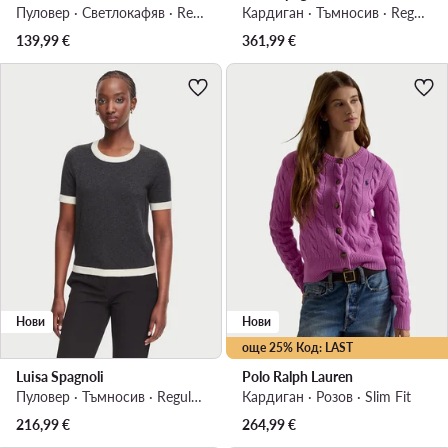
Пуловер · Светлокафяв · Regular Fit
Кардиган · Тъмносив · Regular Fit
139,99
€
361,99
€
Нови
Нови
още 25% Код: LAST
Luisa Spagnoli
Polo Ralph Lauren
Пуловер · Тъмносив · Regular Fit
Кардиган · Розов · Slim Fit
216,99
€
264,99
€