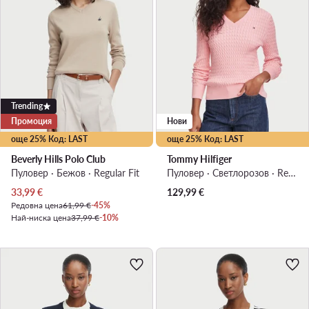
Trending
Промоция
Нови
още 25% Код: LAST
още 25% Код: LAST
Beverly Hills Polo Club
Tommy Hilfiger
Пуловер · Бежов · Regular Fit
Пуловер · Светлорозов · Regular Fit
Актуална цена
33,99
€
129,99
€
Редовна цена
61,99 €
-45%
Най-ниска цена
37,99 €
-10%