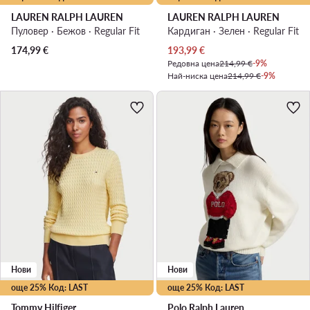
LAUREN RALPH LAUREN
LAUREN RALPH LAUREN
Пуловер · Бежов · Regular Fit
Кардиган · Зелен · Regular Fit
Актуална цена
174,99
€
193,99
€
Редовна цена
214,99 €
-9%
Най-ниска цена
214,99 €
-9%
Нови
Нови
още 25% Код: LAST
още 25% Код: LAST
Tommy Hilfiger
Polo Ralph Lauren