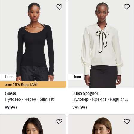
Нови
Нови
още 10% Код: LAST
Guess
Luisa Spagnoli
Пуловер · Черен · Slim Fit
Пуловер · Кремав · Regular Fit
89,99
€
295,99
€