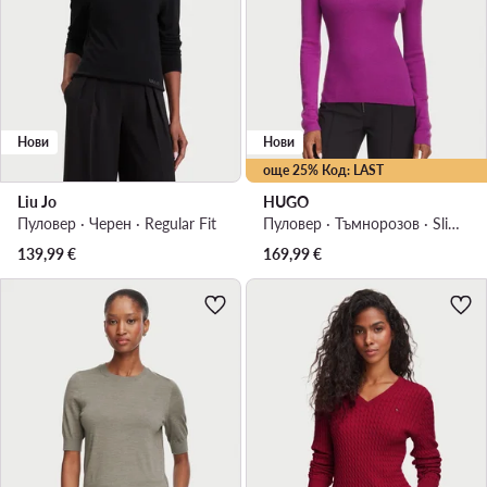
Нови
Нови
още 25% Код: LAST
Liu Jo
HUGO
Пуловер · Черен · Regular Fit
Пуловер · Тъмнорозов · Slim Fit
139,99
€
169,99
€