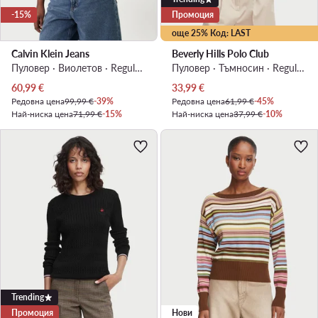
-15%
Промоция
още 25% Код: LAST
Calvin Klein Jeans
Beverly Hills Polo Club
Пуловер · Виолетов · Regular Fit
Пуловер · Тъмносин · Regular Fit
Актуална цена
Актуална цена
60,99
€
33,99
€
Редовна цена
99,99 €
-39%
Редовна цена
61,99 €
-45%
Най-ниска цена
71,99 €
-15%
Най-ниска цена
37,99 €
-10%
Trending
Промоция
Нови