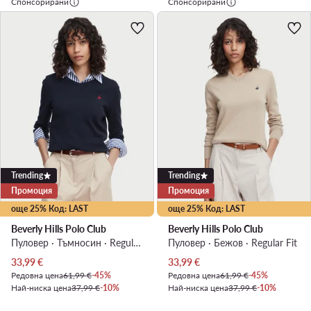
Спонсорирани
Спонсорирани
Trending
Trending
Промоция
Промоция
още 25% Код: LAST
още 25% Код: LAST
Beverly Hills Polo Club
Beverly Hills Polo Club
Пуловер · Тъмносин · Regular Fit
Пуловер · Бежов · Regular Fit
Актуална цена
Актуална цена
33,99
€
33,99
€
Редовна цена
61,99 €
-45%
Редовна цена
61,99 €
-45%
Най-ниска цена
37,99 €
-10%
Най-ниска цена
37,99 €
-10%