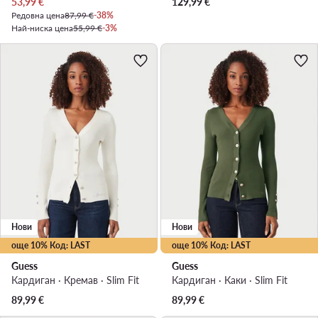
Актуална цена
53,99
€
129,99
€
Редовна цена
87,99 €
-38%
Най-ниска цена
55,99 €
-3%
Нови
Нови
още 10% Код: LAST
още 10% Код: LAST
Guess
Guess
Кардиган · Кремав · Slim Fit
Кардиган · Каки · Slim Fit
89,99
€
89,99
€