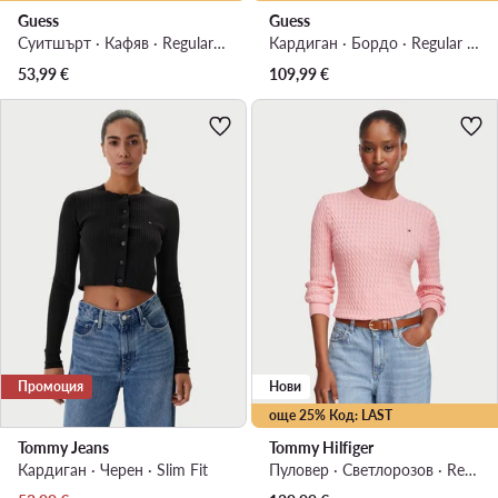
Guess
Guess
Суитшърт · Кафяв · Regular Fit
Кардиган · Бордо · Regular Fit
53,99
€
109,99
€
Промоция
Нови
още 25% Код: LAST
Tommy Jeans
Tommy Hilfiger
Кардиган · Черен · Slim Fit
Пуловер · Светлорозов · Regular Fit