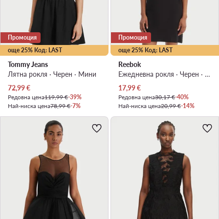
Промоция
Промоция
още 25% Код: LAST
още 25% Код: LAST
Tommy Jeans
Reebok
Лятна рокля · Черен · Мини
Ежедневна рокля · Черен · Мини
Актуална цена
Актуална цена
72,99
€
17,99
€
Редовна цена
119,99 €
-39%
Редовна цена
30,17 €
-40%
Най-ниска цена
78,99 €
-7%
Най-ниска цена
20,99 €
-14%