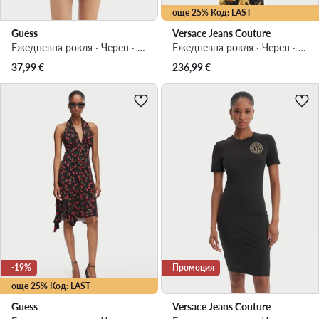
още 25% Код: LAST
Guess
Versace Jeans Couture
Ежедневна рокля · Черен · Мини
Ежедневна рокля · Черен · Мини
37,99
€
236,99
€
-19%
Промоция
още 25% Код: LAST
Guess
Versace Jeans Couture