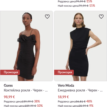
Редовна цена
79,99 €
-15%
Най-ниска цена
79,99 €
-15%
Промоция
Промоция
Guess
Vero Moda
Коктейлна рокля · Черен · Мини
Ежедневна рокля · Черен · Мини
Актуална цена
Актуална цена
98,99
€
18,99
€
Редовна цена
159,99 €
-38%
Редовна цена
36,81 €
-48%
Най-ниска цена
109,99 €
-10%
Най-ниска цена
20,99 €
-9%