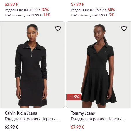
Актуална цена
Актуална цена
63,99
€
57,99
€
Редовна цена
101,99 €
-37%
Редовна цена
116,57 €
-50%
Най-ниска цена
71,99 €
-11%
Най-ниска цена
62,99 €
-7%
-15%
Calvin Klein Jeans
Tommy Jeans
Ежедневна рокля · Черен · Мини
Ежедневна рокля · Черен · Мини
Актуална цена
65,99
€
67,99
€