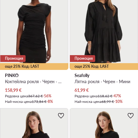
Промоция
Промоция
още 25% Код: LAST
още 25% Код: LAST
PINKO
Seafolly
Коктейлна рокля · Черен · Мини
Лятна рокля · Черен · Мини
Актуална цена
Актуална цена
158,99
€
61,99
€
Редовна цена
367,62 €
-56%
Редовна цена
118,62 €
-47%
Най-ниска цена
173,84 €
-8%
Най-ниска цена
68,99 €
-10%