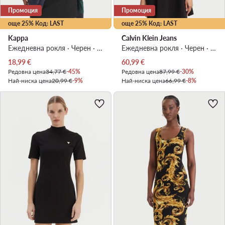
Промоция
Промоция
още 25% Код: LAST
още 25% Код: LAST
Kappa
Calvin Klein Jeans
Ежедневна рокля · Черен · Мини
Ежедневна рокля · Черен · Мини
Актуална цена
Актуална цена
18,99
€
60,99
€
Редовна цена
34,77 €
-45%
Редовна цена
87,99 €
-30%
Най-ниска цена
20,99 €
-9%
Най-ниска цена
66,99 €
-8%