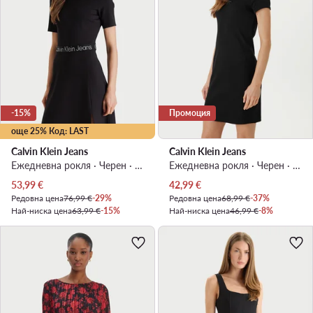
-15%
Промоция
още 25% Код: LAST
Calvin Klein Jeans
Calvin Klein Jeans
Ежедневна рокля · Черен · Мини
Ежедневна рокля · Черен · Мини
Актуална цена
Актуална цена
53,99
€
42,99
€
Редовна цена
76,99 €
-29%
Редовна цена
68,99 €
-37%
Най-ниска цена
63,99 €
-15%
Най-ниска цена
46,99 €
-8%