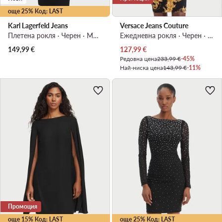
още 25% Код: LAST
Karl Lagerfeld Jeans
Versace Jeans Couture
Плетена рокля · Черен · Мини
Ежедневна рокля · Черен · Мини
Актуална цена
149,99
€
127,99
€
Редовна цена
233,99 €
-45%
Най-ниска цена
143,99 €
-11%
Промоция
още 15% Код: LAST
още 25% Код: LAST