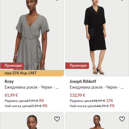
Промоция
Промоция
още 25% Код: LAST
Roxy
Joseph Ribkoff
Ежедневна рокля · Черен · Мини
Ежедневна рокля · Черен · Мини
Актуална цена
Актуална цена
61,99
€
132,99
€
Редовна цена
67,99 €
-8%
Редовна цена
198,99 €
-33%
Най-ниска цена
67,99 €
-8%
Най-ниска цена
146,99 €
-9%