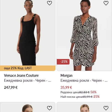
-21%
още 25% Код: LAST
Versace Jeans Couture
Morgan
Ежедневна рокля · Черен · Мини
Ежедневна рокля · Черен · Мини
Актуална цена
247,99
€
35,99
€
Редовна цена
82,83 €
-56%
Най-ниска цена
45,99 €
-21%