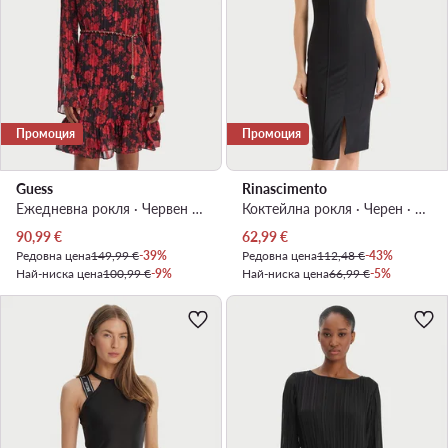
Промоция
Промоция
Guess
Rinascimento
Ежедневна рокля · Червен · Мини
Коктейлна рокля · Черен · Мини
Актуална цена
Актуална цена
90,99
€
62,99
€
Редовна цена
149,99 €
-39%
Редовна цена
112,48 €
-43%
Най-ниска цена
100,99 €
-9%
Най-ниска цена
66,99 €
-5%