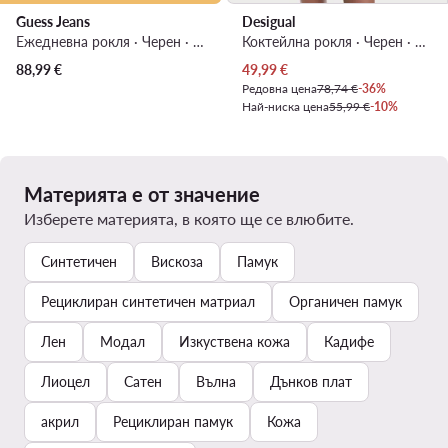
Guess Jeans
Desigual
Ежедневна рокля · Черен · Мини
Коктейлна рокля · Черен · Мини
Актуална цена
88,99
€
49,99
€
Редовна цена
78,74 €
-36%
Най-ниска цена
55,99 €
-10%
Материята е от значение
Изберете материята, в която ще се влюбите.
Синтетичен
Вискоза
Памук
Рециклиран синтетичен матриал
Органичен памук
Лен
Модал
Изкуствена кожа
Кадифе
Лиоцел
Сатен
Вълна
Дънков плат
акрил
Рециклиран памук
Кожа