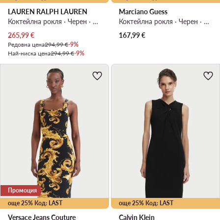
LAUREN RALPH LAUREN
Marciano Guess
Коктейлна рокля · Черен · Мини
Коктейлна рокля · Черен · Мини
Актуална цена
265,99
€
167,99
€
Редовна цена
294,99 €
-9%
Най-ниска цена
294,99 €
-9%
Промоция
още 25% Код: LAST
още 25% Код: LAST
Versace Jeans Couture
Calvin Klein