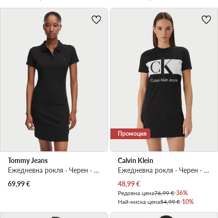
Промоция
Tommy Jeans
Calvin Klein
Ежедневна рокля · Черен · Мини
Ежедневна рокля · Черен · Мини
Актуална цена
69,99
€
48,99
€
Редовна цена
76,99 €
-36%
Най-ниска цена
54,99 €
-10%