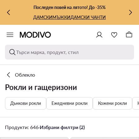
КЪМ ОСНОВНОТО СЪДЪРЖАНИЕ
КЪМ ТЪРСЕНЕ
Последен повей на лятото! До -35%
ДАМСКИ
МЪЖКИ
ДАМСКИ ЧАНТИ
Търси марка, продукт, стил
Облекло
Рокли и гащеризони
Дънкови рокли
Ежедневни рокли
Кожени рокли
Продукти: 646
·
Избрани филтри (2)