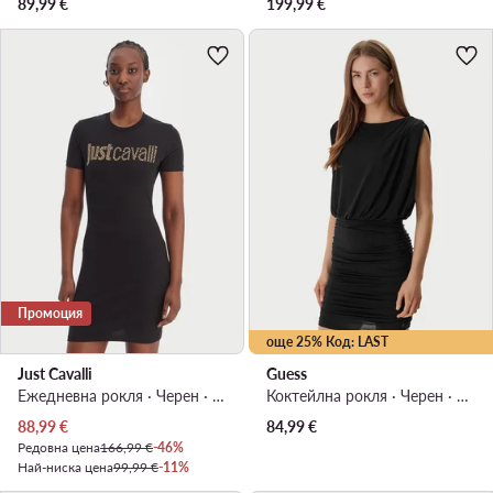
89,99
€
199,99
€
Промоция
още 25% Код: LAST
Just Cavalli
Guess
Ежедневна рокля · Черен · Мини
Коктейлна рокля · Черен · Мини
Актуална цена
88,99
€
84,99
€
Редовна цена
166,99 €
-46%
Най-ниска цена
99,99 €
-11%