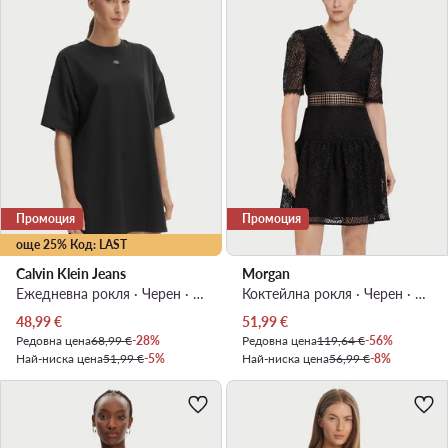
Промоция
Промоция
още 25% Код: LAST
Calvin Klein Jeans
Morgan
Ежедневна рокля · Черен · Мини
Коктейлна рокля · Черен · Мини
Актуална цена
Актуална цена
48,99
€
51,99
€
Редовна цена
68,99 €
-28%
Редовна цена
119,64 €
-56%
Най-ниска цена
51,99 €
-5%
Най-ниска цена
56,99 €
-8%