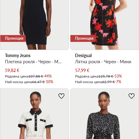
Промоция
Промоция
Tommy Jeans
Desigual
Плетена рокля · Черен · Мини
Лятна рокля · Черен · Мини
Актуална цена
Актуална цена
59,82
€
57,99
€
Редовна цена
107,88 €
-44%
Редовна цена
125,78 €
-53%
Най-ниска цена
66,47 €
-10%
Най-ниска цена
62,99 €
-7%