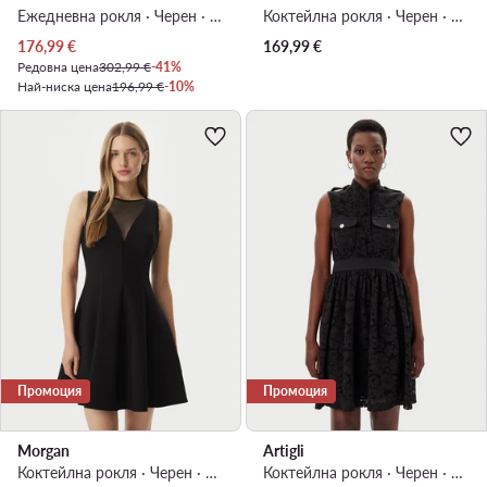
Ежедневна рокля · Черен · Мини
Коктейлна рокля · Черен · Мини
Актуална цена
176,99
€
169,99
€
Редовна цена
302,99 €
-41%
Най-ниска цена
196,99 €
-10%
Промоция
Промоция
Morgan
Artigli
Коктейлна рокля · Черен · Мини
Коктейлна рокля · Черен · Мини