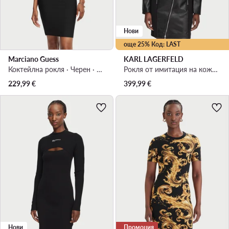
Нови
още 25% Код: LAST
Marciano Guess
KARL LAGERFELD
Коктейлна рокля · Черен · Мини
Рокля от имитация на кожа · Черен · Мини
229,99
€
399,99
€
Нови
Промоция