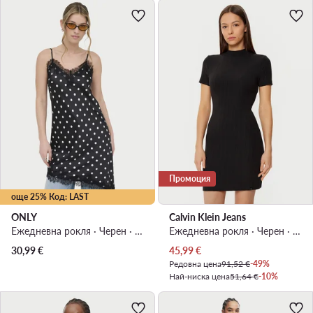
Промоция
още 25% Код: LAST
ONLY
Calvin Klein Jeans
Ежедневна рокля · Черен · Мини
Ежедневна рокля · Черен · Мини
Актуална цена
30,99
€
45,99
€
Редовна цена
91,52 €
-49%
Най-ниска цена
51,64 €
-10%