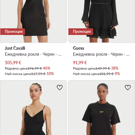
Промоция
Промоция
Just Cavalli
Guess
Ежедневна рокля · Черен · Мини
Ежедневна рокля · Черен · Мини
Актуална цена
Актуална цена
105,99
€
91,99
€
Редовна цена
196,99 €
-46%
Редовна цена
149,99 €
-38%
Най-ниска цена
117,99 €
-10%
Най-ниска цена
101,99 €
-9%