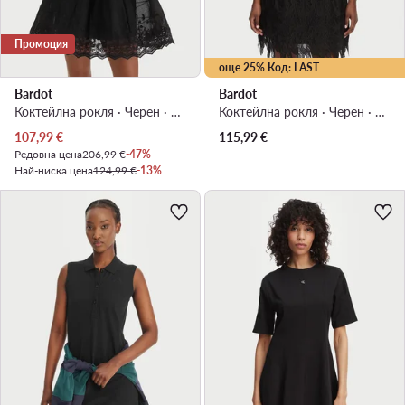
Промоция
още 25% Код: LAST
Bardot
Bardot
Коктейлна рокля · Черен · Мини
Коктейлна рокля · Черен · Мини
Актуална цена
107,99
€
115,99
€
Редовна цена
206,99 €
-47%
Най-ниска цена
124,99 €
-13%