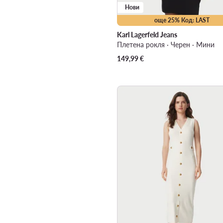
Нови
още 25% Код: LAST
Karl Lagerfeld Jeans
Плетена рокля · Черен · Мини
149,99
€