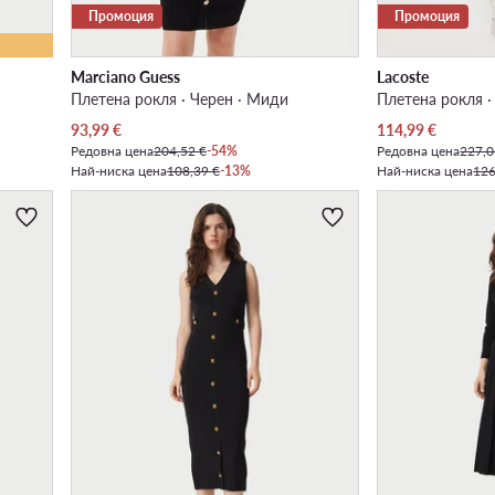
Промоция
Промоция
Marciano Guess
Lacoste
Плетена рокля · Черен · Миди
Плетена рокля ·
Актуална цена
Актуална цена
93,99
€
114,99
€
Редовна цена
204,52 €
-54%
Редовна цена
227,0
Най-ниска цена
108,39 €
-13%
Най-ниска цена
126