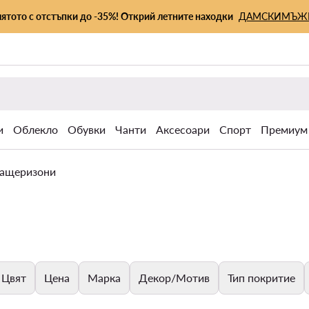
лятото с отстъпки до -35%! Открий летните находки
ДАМСКИ
МЪЖ
и
Облекло
Обувки
Чанти
Аксесоари
Спорт
Премиум
гащеризони
Цвят
Цена
Марка
Декор/Мотив
Тип покритие