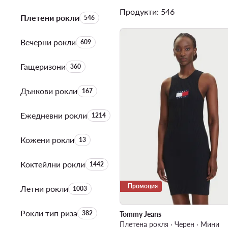
Продукти: 546
Плетени рокли
Брой на продуктите:
546
Вечерни рокли
Брой на продуктите:
609
Гащеризони
Брой на продуктите:
360
Дънкови рокли
Брой на продуктите:
167
Ежедневни рокли
Брой на продуктите:
1214
Кожени рокли
Брой на продуктите:
13
Коктейлни рокли
Брой на продуктите:
1442
Промоция
Летни рокли
Брой на продуктите:
1003
Рокли тип риза
Брой на продуктите:
382
Tommy Jeans
Плетена рокля · Черен · Мини