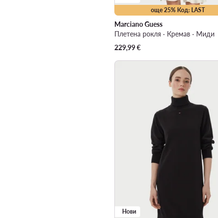
още 25% Код: LAST
Marciano Guess
Плетена рокля · Кремав · Миди
229,99
€
Нови