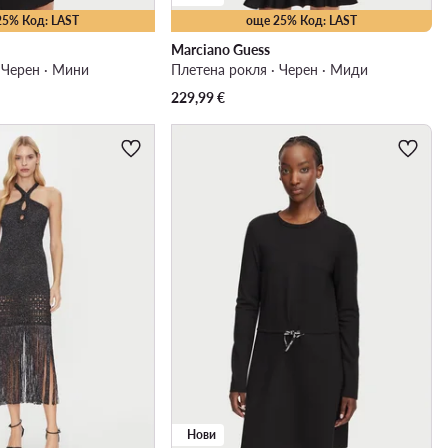
25% Код: LAST
още 25% Код: LAST
Marciano Guess
 Черен · Мини
Плетена рокля · Черен · Миди
229,99
€
Нови