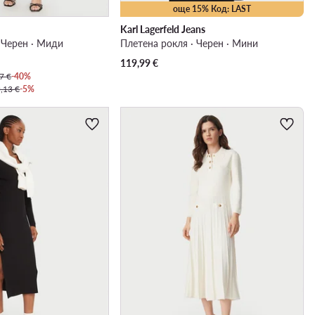
още 15% Код: LAST
i
Karl Lagerfeld Jeans
 Черен · Миди
Плетена рокля · Черен · Мини
119,99
€
7 €
-40%
,13 €
-5%