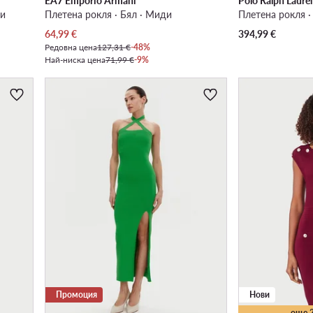
EA7 Emporio Armani
Polo Ralph Laure
ни
Плетена рокля · Бял · Миди
Плетена рокля 
Актуална цена
64,99
€
394,99
€
Редовна цена
127,31 €
-48%
Най-ниска цена
71,99 €
-9%
Промоция
Нови
още 