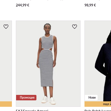
244,99
€
98,99
€
Промоция
Нови
още 