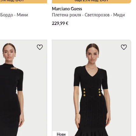
Marciano Guess
 Бордо · Мини
Плетена рокля · Светлорозов · Миди
229,99
€
Нови