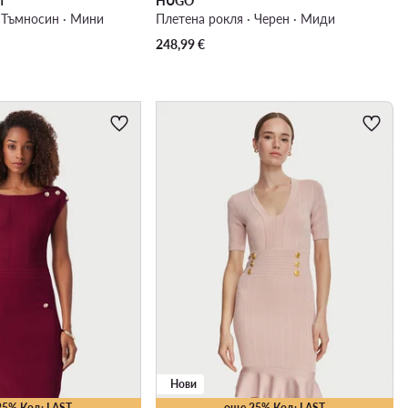
n
HUGO
· Тъмносин · Мини
Плетена рокля · Черен · Миди
248,99
€
Нови
25% Код: LAST
още 25% Код: LAST