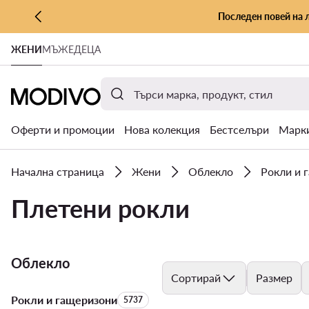
Последен повей на 
КЪМ ОСНОВНОТО СЪДЪРЖАНИЕ
ЖЕНИ
МЪЖЕ
ДЕЦА
КЪМ ТЪРСЕНЕ
Оферти и промоции
Нова колекция
Бестселъри
Марк
Начална страница
Жени
Облекло
Рокли и 
Плетени рокли
Облекло
Сортирай
Размер
Рокли и гащеризони
Брой на продуктите:
5737