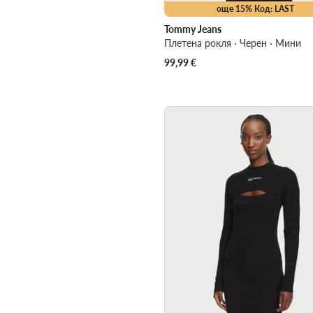
още 15% Код: LAST
Tommy Jeans
Плетена рокля · Черен · Мини
99,99
€