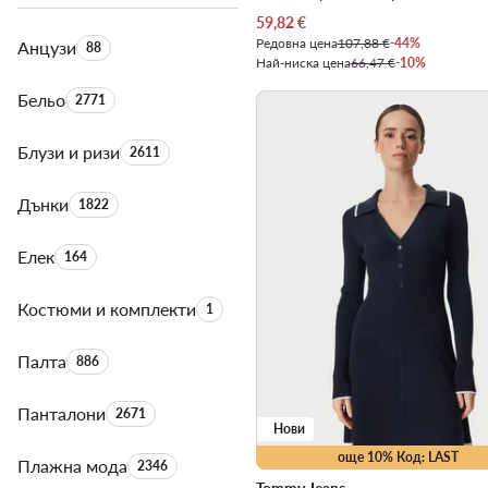
Актуална цена
59,82
€
Редовна цена
107,88 €
-44%
Анцузи
Брой на продуктите:
88
Най-ниска цена
66,47 €
-10%
Бельо
Брой на продуктите:
2771
Блузи и ризи
Брой на продуктите:
2611
Дънки
Брой на продуктите:
1822
Елек
Брой на продуктите:
164
Костюми и комплекти
Брой на продуктите:
1
Палта
Брой на продуктите:
886
Панталони
Брой на продуктите:
2671
Нови
още 10% Код: LAST
Плажна мода
Брой на продуктите:
2346