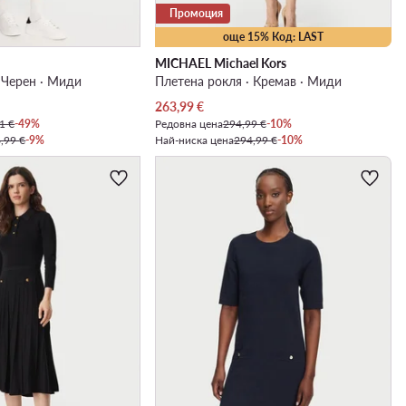
Промоция
още 15% Код: LAST
MICHAEL Michael Kors
 Черен · Миди
Плетена рокля · Кремав · Миди
Актуална цена
263,99
€
1 €
-49%
Редовна цена
294,99 €
-10%
,99 €
-9%
Най-ниска цена
294,99 €
-10%