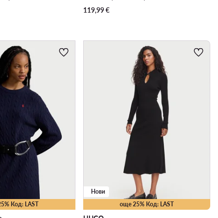
119,99
€
Нови
25% Код: LAST
още 25% Код: LAST