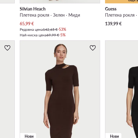
Silvian Heach
Guess
Плетена рокля · Зелен · Миди
Плетена рокля ·
Актуална цена
65,99
€
139,99
€
Редовна цена
142,65 €
-53%
Най-ниска цена
69,99 €
-5%
Нови
Нови