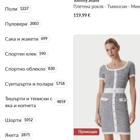
Tommy Jeans
Плетена рокля · Тъмносин · Ми
Поли
Брой на продуктите:
1227
119,99
€
Пуловери
Брой на продуктите:
2003
Сака и жакети
Брой на продуктите:
699
Спортен елек
Брой на продуктите:
190
Спортно облекло
Брой на продуктите:
830
Суитшърти и полари
Брой на продуктите:
1758
Тишърти и тениски с
Брой на продуктите:
4859
яка и копчета
Шорти
Брой на продуктите:
1052
Промоция
Якета
Брой на продуктите:
2871