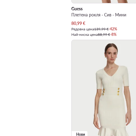
Guess
Плетена рокля · Сив · Мини
Актуална цена
80,99
€
Редовна цена
139,99 €
-42%
Най-ниска цена
88,99 €
-8%
Нови