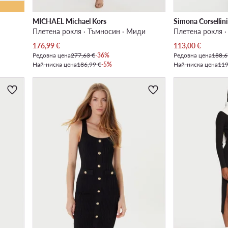
MICHAEL Michael Kors
Simona Corsellin
Плетена рокля · Тъмносин · Миди
Плетена рокля ·
Актуална цена
Актуална цена
176,99
€
113,00
€
Редовна цена
277,63 €
-36%
Редовна цена
188,6
Най-ниска цена
186,99 €
-5%
Най-ниска цена
119