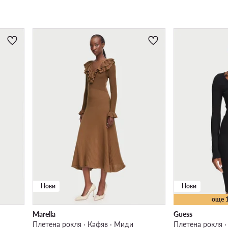
Нови
Нови
още 
Marella
Guess
Плетена рокля · Кафяв · Миди
Плетена рокля ·