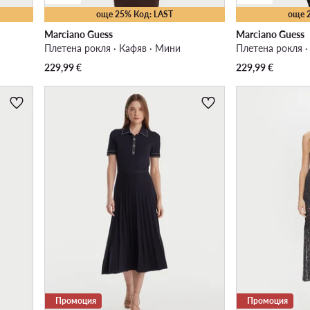
още 25% Код: LAST
още 
Marciano Guess
Marciano Guess
Плетена рокля · Кафяв · Мини
Плетена рокля ·
229,99
€
229,99
€
Промоция
Промоция