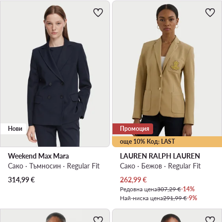
Нови
Промоция
още 10% Код: LAST
Weekend Max Mara
LAUREN RALPH LAUREN
Сако · Тъмносин · Regular Fit
Сако · Бежов · Regular Fit
Актуална цена
314,99
€
262,99
€
Редовна цена
307,29 €
-14%
Най-ниска цена
291,99 €
-9%