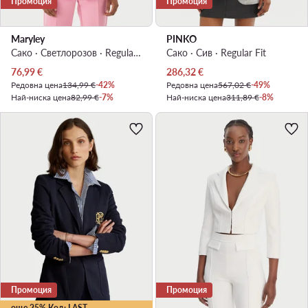
Промоция
Промоция
Maryley
PINKO
Сако · Светлорозов · Regular Fit
Сако · Сив · Regular Fit
Актуална цена
Актуална цена
76,99
€
286,32
€
Редовна цена
134,99 €
-42%
Редовна цена
567,02 €
-49%
Най-ниска цена
82,99 €
-7%
Най-ниска цена
311,89 €
-8%
Промоция
Промоция
още 25% Код: LAST