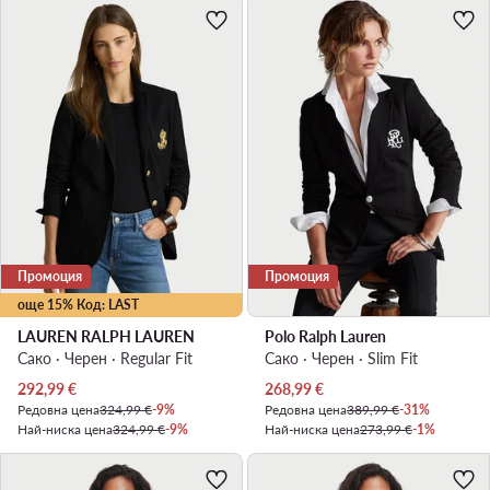
Промоция
Промоция
още 15% Код: LAST
LAUREN RALPH LAUREN
Polo Ralph Lauren
Сако · Черен · Regular Fit
Сако · Черен · Slim Fit
Актуална цена
Актуална цена
292,99
€
268,99
€
Редовна цена
324,99 €
-9%
Редовна цена
389,99 €
-31%
Най-ниска цена
324,99 €
-9%
Най-ниска цена
273,99 €
-1%