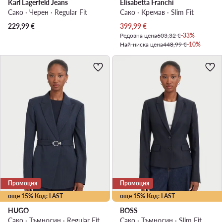
Karl Lagerfeld Jeans
Elisabetta Franchi
Сако · Черен · Regular Fit
Сако · Кремав · Slim Fit
Актуална цена
229,99
€
399,99
€
Редовна цена
603,32 €
-33%
Най-ниска цена
448,99 €
-10%
Промоция
Промоция
още 15% Код: LAST
още 15% Код: LAST
HUGO
BOSS
Сако · Тъмносин · Regular Fit
Сако · Тъмносин · Slim Fit