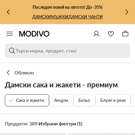
КЪМ ОСНОВНОТО СЪДЪРЖАНИЕ
КЪМ ТЪРСЕНЕ
Последен повей на лятото! До -35%
ДАМСКИ
МЪЖКИ
ДАМСКИ ЧАНТИ
Търси марка, продукт, стил
Облекло
Дамски сака и жакети - премиум
Сака и жакети
Анцузи
Бельо
Блузи и ризи
Продукти: 389
·
Избрани филтри (1)