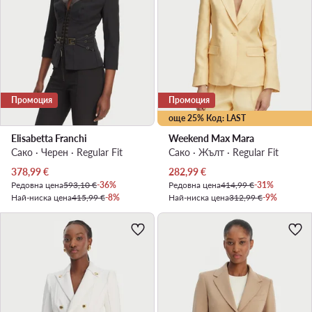
Промоция
Промоция
още 25% Код: LAST
Elisabetta Franchi
Weekend Max Mara
Сако · Черен · Regular Fit
Сако · Жълт · Regular Fit
Актуална цена
Актуална цена
378,99
€
282,99
€
Редовна цена
593,10 €
-36%
Редовна цена
414,99 €
-31%
Най-ниска цена
415,99 €
-8%
Най-ниска цена
312,99 €
-9%