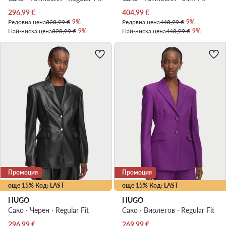
Актуална цена
Актуална цена
296,99
€
404,99
€
Редовна цена
328,99 €
-9%
Редовна цена
448,99 €
-9%
Най-ниска цена
328,99 €
-9%
Най-ниска цена
448,99 €
-9%
Промоция
Промоция
още 15% Код: LAST
още 15% Код: LAST
HUGO
HUGO
Сако · Черен · Regular Fit
Сако · Виолетов · Regular Fit
Актуална цена
Актуална цена
296,99
€
269,99
€