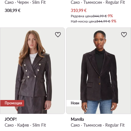
Сако · Черен · Slim Fit
Сако · Тъмносин · Regular Fit
Актуална цена
308,99
€
310,99
€
Редовна цена
344,99 €
-9%
Най-ниска цена
344,99 €
-9%
Промоция
Нови
JOOP!
Marella
Сако · Кафяв · Slim Fit
Сако · Тъмносив · Regular Fit