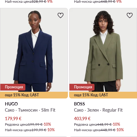
Най-ниска цена
328,99 €
-9%
Най-ниска цена
448,99 €
-9%
Промоция
Промоция
още 15% Код: LAST
още 15% Код: LAST
HUGO
BOSS
Сако · Тъмносин · Slim Fit
Сако · Зелен · Regular Fit
Актуална цена
Актуална цена
179,99
€
403,99
€
Редовна цена
199,99 €
-10%
Редовна цена
448,99 €
-10%
Най-ниска цена
199,99 €
-10%
Най-ниска цена
448,99 €
-10%