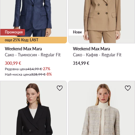
Промоция
Нови
още 25% Код: LAST
Weekend Max Mara
Weekend Max Mara
Сако · Тъмносин · Regular Fit
Сако · Кафяв · Regular Fit
Актуална цена
300,99
€
314,99
€
Редовна цена
414,99 €
-27%
Най-ниска цена
328,99 €
-8%