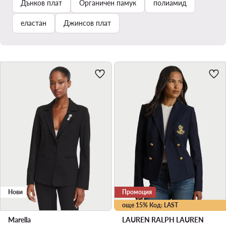
Дънков плат
Органичен памук
полиамид
еластан
Джинсов плат
Нови
Промоция
още 15% Код: LAST
Marella
LAUREN RALPH LAUREN