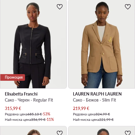
Промоция
Elisabetta Franchi
LAUREN RALPH LAUREN
Сако · Черен · Regular Fit
Сако · Бежов · Slim Fit
Актуална цена
Актуална цена
315,99
€
219,99
€
Редовна цена
685,13 €
-53%
Редовна цена
324,99 €
Най-ниска цена
356,99 €
-11%
Най-ниска цена
221,99 €