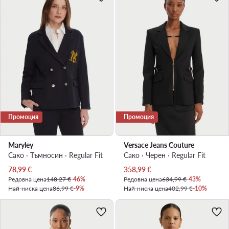
Промоция
Промоция
Maryley
Versace Jeans Couture
Сако · Тъмносин · Regular Fit
Сако · Черен · Regular Fit
Актуална цена
Актуална цена
78,99
€
358,99
€
Редовна цена
148,27 €
-46%
Редовна цена
634,99 €
-43%
Най-ниска цена
86,99 €
-9%
Най-ниска цена
402,99 €
-10%