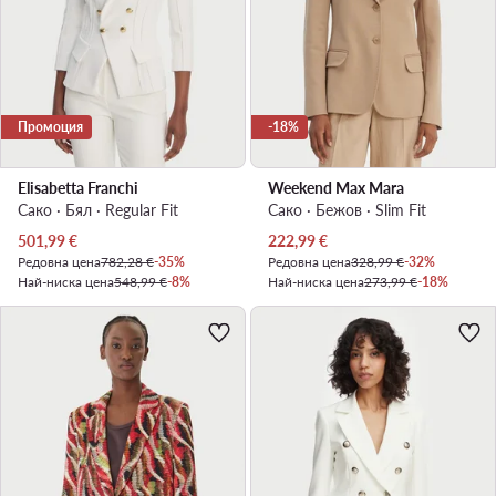
Промоция
-18%
Elisabetta Franchi
Weekend Max Mara
Сако · Бял · Regular Fit
Сако · Бежов · Slim Fit
Актуална цена
Актуална цена
501,99
€
222,99
€
Редовна цена
782,28 €
-35%
Редовна цена
328,99 €
-32%
Най-ниска цена
548,99 €
-8%
Най-ниска цена
273,99 €
-18%