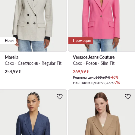
Нови
Промоция
Marella
Versace Jeans Couture
Сако · Светлосив · Regular Fit
Сако · Розов · Slim Fit
Актуална цена
254,99
€
269,99
€
Редовна цена
505,67 €
-46%
Най-ниска цена
292,46 €
-7%