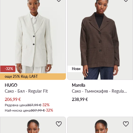
-32%
Нови
още 25% Код: LAST
HUGO
Marella
Сако · Бял · Regular Fit
Сако · Тъмнокафяв · Regular Fit
Актуална цена
206,99
€
238,99
€
Редовна цена
307,99 €
-32%
Най-ниска цена
307,99 €
-32%