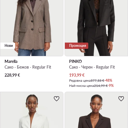
Нови
Промоция
Marella
PINKO
Сако · Бежов · Regular Fit
Сако · Черен · Regular Fit
Актуална цена
228,99
€
193,99
€
Редовна цена
377,33 €
-48%
Най-ниска цена
214,99 €
-9%