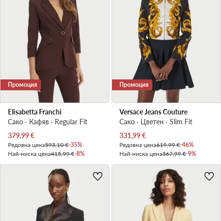
Промоция
Промоция
Elisabetta Franchi
Versace Jeans Couture
Сако · Кафяв · Regular Fit
Сако · Цветен · Slim Fit
Актуална цена
Актуална цена
379,99
€
331,99
€
Редовна цена
593,10 €
-35%
Редовна цена
619,99 €
-46%
Най-ниска цена
415,99 €
-8%
Най-ниска цена
367,99 €
-9%