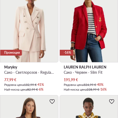
Промоция
-16%
Maryley
LAUREN RALPH LAUREN
Сако · Светлорозов · Regular Fit
Сако · Червен · Slim Fit
Актуална цена
Актуална цена
77,99
€
191,99
€
Редовна цена
132,99 €
-41%
Редовна цена
324,99 €
-40%
Най-ниска цена
82,99 €
-6%
Най-ниска цена
228,99 €
-16%