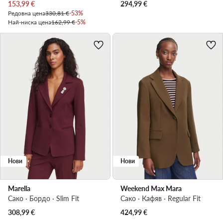
Актуална цена
153,99
€
294,99
€
Редовна цена
330,81 €
-53%
Най-ниска цена
162,99 €
-5%
Нови
Нови
Marella
Weekend Max Mara
Сако · Бордо · Slim Fit
Сако · Кафяв · Regular Fit
308,99
€
424,99
€