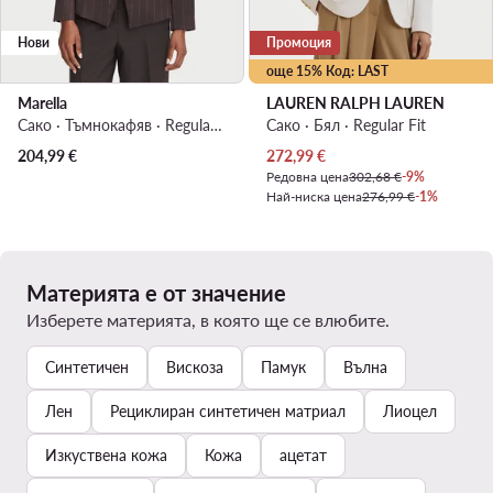
Нови
Промоция
още 15% Код: LAST
Marella
LAUREN RALPH LAUREN
Сако · Тъмнокафяв · Regular Fit
Сако · Бял · Regular Fit
Актуална цена
204,99
€
272,99
€
Редовна цена
302,68 €
-9%
Най-ниска цена
276,99 €
-1%
Материята е от значение
Изберете материята, в която ще се влюбите.
Синтетичен
Вискоза
Памук
Вълна
Лен
Рециклиран синтетичен матриал
Лиоцел
Изкуствена кожа
Кожа
ацетат