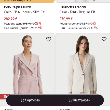
Polo Ralph Lauren
Elisabetta Franchi
Сако · Тъмносин · Slim Fit
Сако · Бял · Regular Fit
Актуална цена
Актуална цена
282,99
€
270,99
€
Редовна цена
398,99 €
-29%
Редовна цена
424,37 €
-36%
Най-ниска цена
313,99 €
-9%
Най-ниска цена
295,99 €
-8%
Промоция
Промоция
Сортирай
Филтрирай