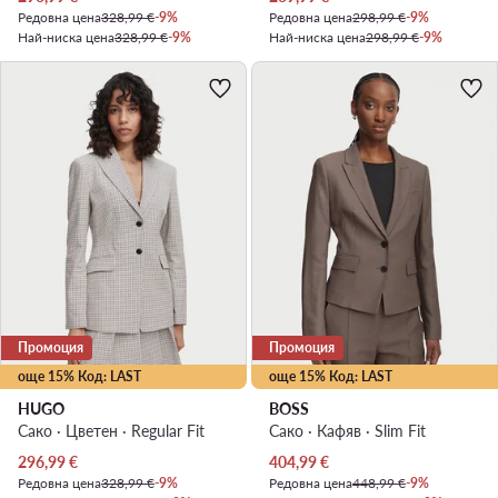
Редовна цена
328,99 €
-9%
Редовна цена
298,99 €
-9%
Най-ниска цена
328,99 €
-9%
Най-ниска цена
298,99 €
-9%
Промоция
Промоция
още 15% Код: LAST
още 15% Код: LAST
HUGO
BOSS
Сако · Цветен · Regular Fit
Сако · Кафяв · Slim Fit
Актуална цена
Актуална цена
296,99
€
404,99
€
Редовна цена
328,99 €
-9%
Редовна цена
448,99 €
-9%