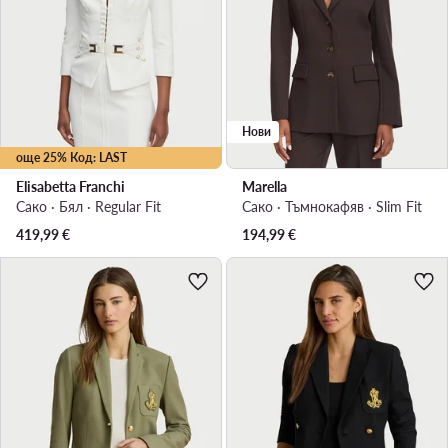
Нови
още 25% Код: LAST
Elisabetta Franchi
Marella
Сако · Бял · Regular Fit
Сако · Тъмнокафяв · Slim Fit
419,99
€
194,99
€