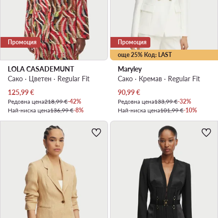
Промоция
Промоция
още 25% Код: LAST
LOLA CASADEMUNT
Maryley
Сако · Цветен · Regular Fit
Сако · Кремав · Regular Fit
Актуална цена
Актуална цена
125,99
€
90,99
€
Редовна цена
218,99 €
-42%
Редовна цена
133,99 €
-32%
Най-ниска цена
136,99 €
-8%
Най-ниска цена
101,99 €
-10%