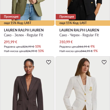
Промоция
Промоция
още 15% Код: LAST
още 15% Код: LAST
LAUREN RALPH LAUREN
LAUREN RALPH LAUREN
Сако · Зелен · Regular Fit
Сако · Черен · Regular Fit
Актуална цена
Актуална цена
291,99
€
310,99
€
Редовна цена
324,99 €
-10%
Редовна цена
344,99 €
-9%
Най-ниска цена
324,99 €
-10%
Най-ниска цена
344,99 €
-9%