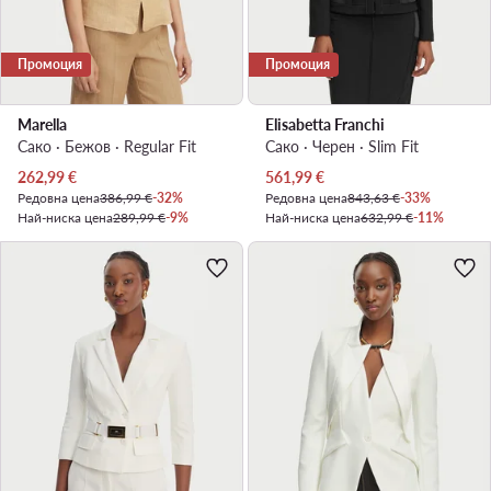
Промоция
Промоция
Marella
Elisabetta Franchi
Сако · Бежов · Regular Fit
Сако · Черен · Slim Fit
Актуална цена
Актуална цена
262,99
€
561,99
€
Редовна цена
386,99 €
-32%
Редовна цена
843,63 €
-33%
Най-ниска цена
289,99 €
-9%
Най-ниска цена
632,99 €
-11%