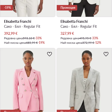
-19%
Промоция
Elisabetta Franchi
Elisabetta Franchi
Сако · Бял · Regular Fit
Сако · Бял · Regular Fit
Актуална цена
Актуална цена
392,99
€
327,99
€
Редовна цена
593,10 €
-33%
Редовна цена
495,95 €
-33%
Най-ниска цена
485,99 €
-19%
Най-ниска цена
372,99 €
-12%