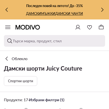
КЪМ ОСНОВНОТО СЪДЪРЖАНИЕ
КЪМ ТЪРСЕНЕ
Последен повей на лятото! До -35%
ДАМСКИ
МЪЖКИ
ДАМСКИ ЧАНТИ
Търси марка, продукт, стил
Облекло
Дамски шорти Juicy Couture
Спортни шорти
Продукти: 17
·
Избрани филтри (1)