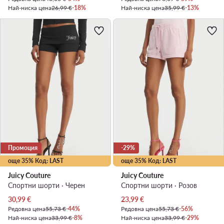
Най-ниска цена
26,99 €
-18%
Най-ниска цена
35,99 €
-13%
Промоция
-29%
още 35% Код: LAST
още 35% Код: LAST
Juicy Couture
Juicy Couture
Спортни шорти · Черен
Спортни шорти · Розов
Актуална цена
Актуална цена
30,99
€
23,99
€
Редовна цена
55,73 €
-44%
Редовна цена
55,73 €
-56%
Най-ниска цена
33,99 €
-8%
Най-ниска цена
33,99 €
-29%