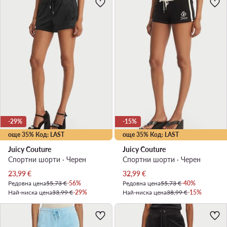
-29%
-15%
още 35% Код: LAST
още 35% Код: LAST
Juicy Couture
Juicy Couture
Спортни шорти · Черен
Спортни шорти · Черен
Актуална цена
Актуална цена
23,99
€
32,99
€
Редовна цена
55,73 €
-56%
Редовна цена
55,73 €
-40%
Най-ниска цена
33,99 €
-29%
Най-ниска цена
38,99 €
-15%