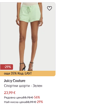
-29%
още 35% Код: LAST
Juicy Couture
Спортни шорти · Зелен
Актуална цена
23,99
€
Редовна цена
55,73 €
-56%
Най-ниска цена
33,99 €
-29%