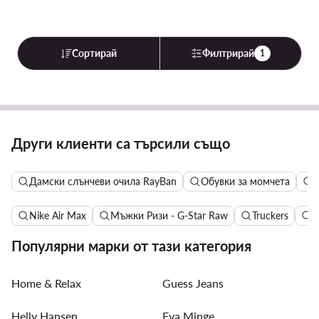
Сортирай
Филтрирай
1
Други клиенти са търсили също
Дамски слънчеви очила RayBan
Обувки за момчета
Д
Nike Air Max
Мъжки Ризи - G-Star Raw
Truckers
Д
Популярни марки от тази категория
Home & Relax
Guess Jeans
Helly Hansen
Eva Minge