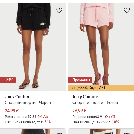
-24%
Промоция
още 35% Код: LAST
Juicy Couture
Juicy Couture
Спортни шорти · Черен
Спортни шорти · Розов
Актуална цена
Актуална цена
24,99
€
26,99
€
Редовна цена
59,31 €
-57%
Редовна цена
63,91 €
-57%
Най-ниска цена
32,99 €
-24%
Най-ниска цена
29,99 €
-10%