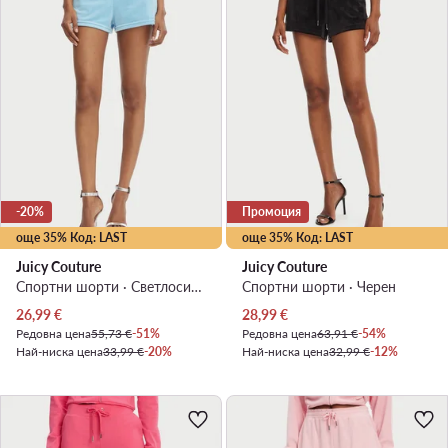
-20%
Промоция
още 35% Код: LAST
още 35% Код: LAST
Juicy Couture
Juicy Couture
Спортни шорти · Светлосиньо
Спортни шорти · Черен
Актуална цена
Актуална цена
26,99
€
28,99
€
Редовна цена
55,73 €
-51%
Редовна цена
63,91 €
-54%
Най-ниска цена
33,99 €
-20%
Най-ниска цена
32,99 €
-12%