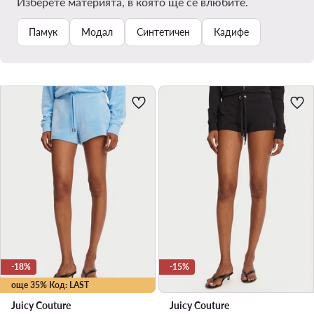
Изберете материята, в която ще се влюбите.
Памук
Модал
Синтетичен
Кадифе
-18%
-15%
още 35% Код: LAST
Juicy Couture
Juicy Couture