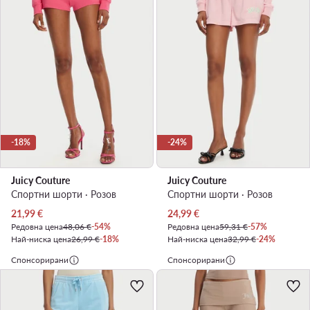
-18%
-24%
Juicy Couture
Juicy Couture
Спортни шорти · Розов
Спортни шорти · Розов
Актуална цена
Актуална цена
21,99
€
24,99
€
Редовна цена
48,06 €
-54%
Редовна цена
59,31 €
-57%
Най-ниска цена
26,99 €
-18%
Най-ниска цена
32,99 €
-24%
Спонсорирани
Спонсорирани