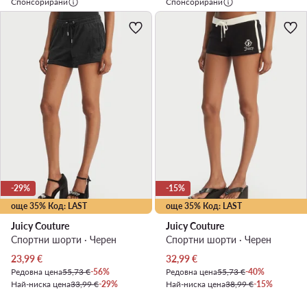
Спонсорирани
Спонсорирани
-29%
-15%
още 35% Код: LAST
още 35% Код: LAST
Juicy Couture
Juicy Couture
Спортни шорти · Черен
Спортни шорти · Черен
Актуална цена
Актуална цена
23,99
€
32,99
€
Редовна цена
55,73 €
-56%
Редовна цена
55,73 €
-40%
Най-ниска цена
33,99 €
-29%
Най-ниска цена
38,99 €
-15%