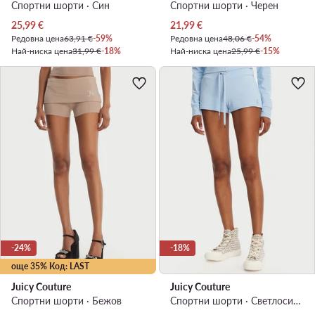
Спортни шорти · Син
Спортни шорти · Черен
Актуална цена
Актуална цена
25,99
€
21,99
€
Редовна цена
63,91 €
-59%
Редовна цена
48,06 €
-54%
Най-ниска цена
31,99 €
-18%
Най-ниска цена
25,99 €
-15%
-24%
-18%
още 35% Код: LAST
Juicy Couture
Juicy Couture
Спортни шорти · Бежов
Спортни шорти · Светлосиньо