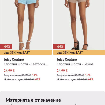
-20%
-24%
още 35% Код: LAST
още 35% Код: LAST
Juicy Couture
Juicy Couture
Спортни шорти · Светлосиньо
Спортни шорти · Бежов
Актуална цена
Актуална цена
26,99
€
24,99
€
Редовна цена
55,73 €
-51%
Редовна цена
55,73 €
-55%
Най-ниска цена
33,99 €
-20%
Най-ниска цена
32,99 €
-24%
Материята е от значение