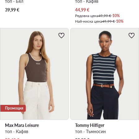
топ · Бял
топ · Кафяв
Актуална цена
39,99
€
44,99
€
Редовна цена
49,99 €
-10%
Най-ниска цена
49,99 €
-10%
Промоция
Max Mara Leisure
Tommy Hilfiger
топ · Кафяв
топ · Тъмносин