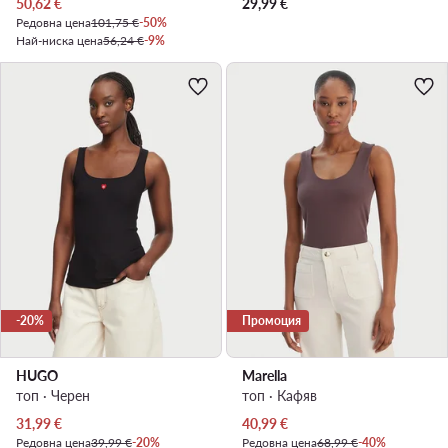
Актуална цена
50,62
€
29,99
€
Редовна цена
101,75 €
-50%
Най-ниска цена
56,24 €
-9%
-20%
Промоция
HUGO
Marella
топ · Черен
топ · Кафяв
Актуална цена
Актуална цена
31,99
€
40,99
€
Редовна цена
39,99 €
-20%
Редовна цена
68,99 €
-40%