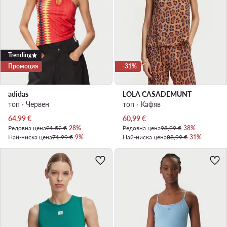
Trending
Промоция
-31%
adidas
LOLA CASADEMUNT
топ · Червен
топ · Кафяв
Актуална цена
Актуална цена
64,99
€
60,99
€
Редовна цена
91,52 €
-28%
Редовна цена
98,99 €
-38%
Най-ниска цена
71,99 €
-9%
Най-ниска цена
88,99 €
-31%