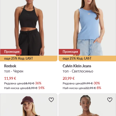
Промоция
Промоция
още 25% Код: LAST
още 25% Код: LAST
Reebok
Calvin Klein Jeans
топ · Черен
топ · Светлосиньо
Актуална цена
Актуална цена
11,99
€
20,99
€
Редовна цена
18,92 €
-36%
Редовна цена
29,99 €
-30%
Най-ниска цена
13,99 €
-14%
Най-ниска цена
22,99 €
-8%