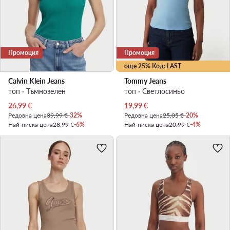
Промоция
Промоция
още 25% Код: LAST
Calvin Klein Jeans
Tommy Jeans
топ · Тъмнозелен
топ · Светлосиньо
Актуална цена
Актуална цена
26,99
€
19,99
€
Редовна цена
39,99 €
-32%
Редовна цена
25,05 €
-20%
Най-ниска цена
28,99 €
-6%
Най-ниска цена
20,99 €
-4%