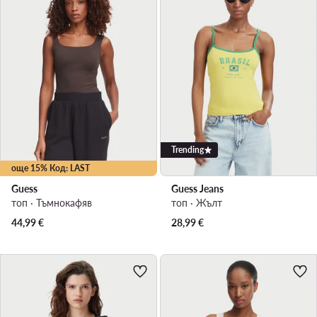
Trending
още 15% Код: LAST
Guess
Guess Jeans
топ · Тъмнокафяв
топ · Жълт
44,99
€
28,99
€