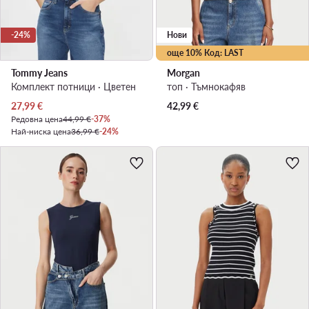
-24%
Нови
още 10% Код: LAST
Tommy Jeans
Morgan
Комплект потници · Цветен
топ · Тъмнокафяв
Актуална цена
27,99
€
42,99
€
Редовна цена
44,99 €
-37%
Най-ниска цена
36,99 €
-24%