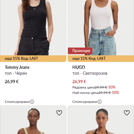
Промоция
още 15% Код: LAST
още 15% Код: LAST
Tommy Jeans
HUGO
топ · Черен
топ · Светлорозов
Актуална цена
26,99
€
26,99
€
Редовна цена
29,99 €
-10%
Най-ниска цена
29,99 €
-10%
Спонсорирани
Спонсорирани