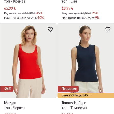
топ · Кремав
топ · Син
Актуална цена
Актуална цена
65,99
€
18,99
€
Редовна цена
119,99 €
-45%
Редовна цена
25,56 €
-25%
Най-ниска цена
73,99 €
-10%
Най-ниска цена
20,99 €
-9%
-26%
Промоция
още 25% Код: LAST
Morgan
Tommy Hilfiger
топ · Червен
топ · Тъмносин