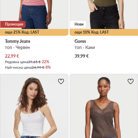
Промоция
Нови
още 25% Код: LAST
още 10% Код: LAST
Tommy Jeans
Guess
топ · Червен
топ · Каки
Актуална цена
22,99
€
39,99
€
Редовна цена
29,65 €
-22%
Най-ниска цена
24,99 €
-8%