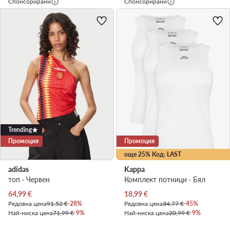
Спонсорирани
Спонсорирани
Trending
Промоция
Промоция
още 25% Код: LAST
adidas
Kappa
топ · Червен
Комплект потници · Бял
Актуална цена
Актуална цена
64,99
€
18,99
€
Редовна цена
91,52 €
-28%
Редовна цена
34,77 €
-45%
Най-ниска цена
71,99 €
-9%
Най-ниска цена
20,99 €
-9%