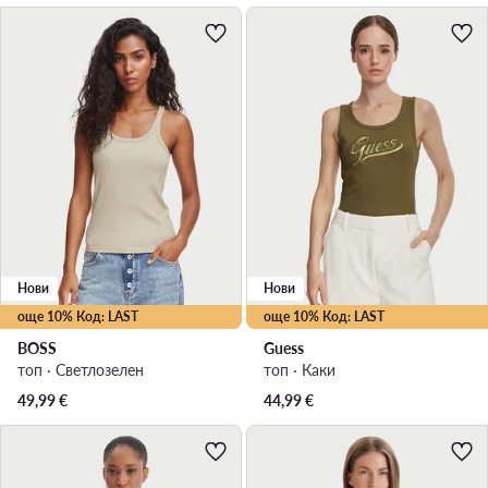
Нови
Нови
още 10% Код: LAST
още 10% Код: LAST
BOSS
Guess
топ · Светлозелен
топ · Каки
49,99
€
44,99
€