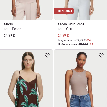
Промоция
Guess
Calvin Klein Jeans
топ · Розов
топ · Син
Актуална цена
34,99
€
25,99
€
Редовна цена
39,99 €
-35%
Най-ниска цена
27,99 €
-7%