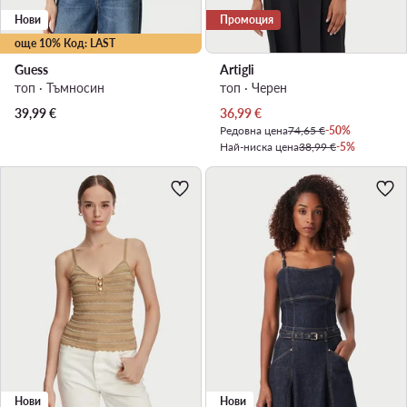
Нови
Промоция
още 10% Код: LAST
Guess
Artigli
топ · Тъмносин
топ · Черен
Актуална цена
39,99
€
36,99
€
Редовна цена
74,65 €
-50%
Най-ниска цена
38,99 €
-5%
Нови
Нови