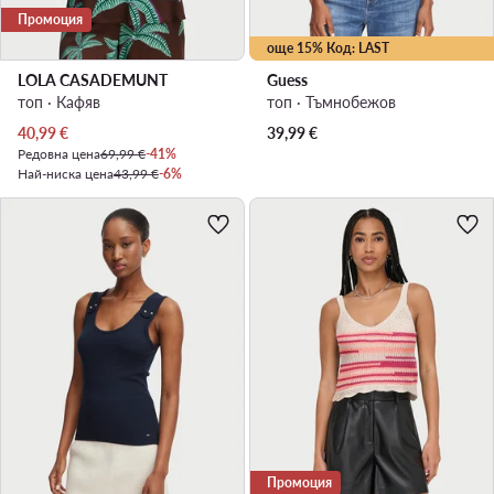
Промоция
още 15% Код: LAST
LOLA CASADEMUNT
Guess
топ · Кафяв
топ · Тъмнобежов
Актуална цена
40,99
€
39,99
€
Редовна цена
69,99 €
-41%
Най-ниска цена
43,99 €
-6%
Промоция