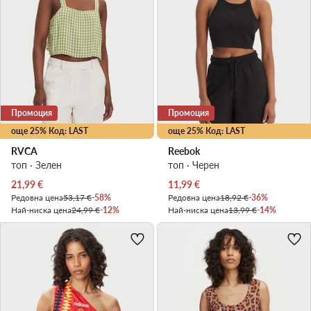
Промоция
Промоция
още 25% Код: LAST
още 25% Код: LAST
RVCA
Reebok
топ · Зелен
топ · Черен
Актуална цена
Актуална цена
21,99
€
11,99
€
Редовна цена
53,17 €
-58%
Редовна цена
18,92 €
-36%
Най-ниска цена
24,99 €
-12%
Най-ниска цена
13,99 €
-14%