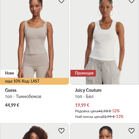
Нови
Промоция
още 10% Код: LAST
Guess
Juicy Couture
топ · Тъмнобежов
топ · Бял
Актуална цена
44,99
€
19,99
€
Редовна цена
41,93 €
-52%
Най-ниска цена
22,99 €
-13%