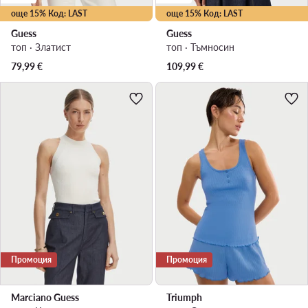
още 15% Код: LAST
още 15% Код: LAST
Guess
Guess
топ · Златист
топ · Тъмносин
79,99
€
109,99
€
Промоция
Промоция
Marciano Guess
Triumph