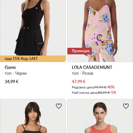
Промоция
още 15% Код: LAST
Guess
LOLA CASADEMUNT
топ · Черен
топ · Розов
Актуална цена
34,99
€
47,99
€
Редовна цена
79,99 €
-40%
Най-ниска цена
50,99 €
-5%