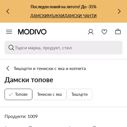
КЪМ ОСНОВНОТО СЪДЪРЖАНИЕ
КЪМ ТЪРСЕНЕ
Последен повей на лятото! До -35%
ДАМСКИ
МЪЖКИ
ДАМСКИ ЧАНТИ
Търси марка, продукт, стил
Тишърти и тениски с яка и копчета
Дамски топове
Топове
Тениски с яка
Тишърти
Продукти: 1009