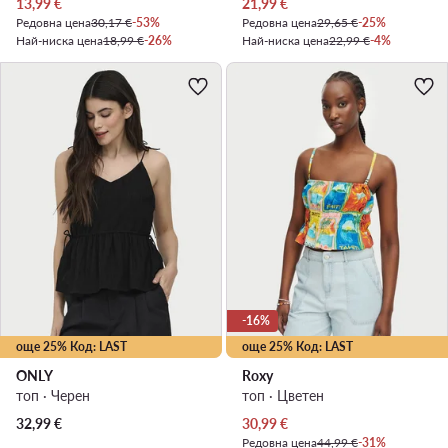
Актуална цена
Актуална цена
13,99
€
21,99
€
Редовна цена
30,17 €
-53%
Редовна цена
29,65 €
-25%
Най-ниска цена
18,99 €
-26%
Най-ниска цена
22,99 €
-4%
-16%
още 25% Код: LAST
още 25% Код: LAST
ONLY
Roxy
топ · Черен
топ · Цветен
Актуална цена
32,99
€
30,99
€
Редовна цена
44,99 €
-31%