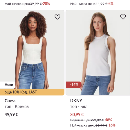
Най-ниска цена
39,99 €
-20%
Най-ниска цена
44,99 €
-8%
Нови
-16%
още 10% Код: LAST
Guess
DKNY
топ · Кремав
топ · Бял
Актуална цена
49,99
€
30,99
€
Редовна цена
59,82 €
-48%
Най-ниска цена
36,99 €
-16%