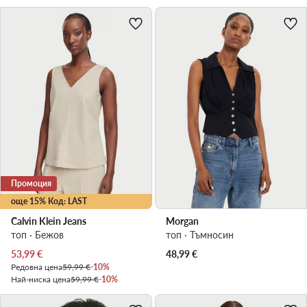
Промоция
още 15% Код: LAST
Calvin Klein Jeans
Morgan
топ · Бежов
топ · Тъмносин
Актуална цена
53,99
€
48,99
€
Редовна цена
59,99 €
-10%
Най-ниска цена
59,99 €
-10%