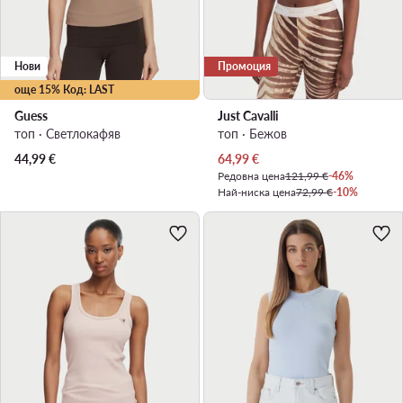
Нови
Промоция
още 15% Код: LAST
Guess
Just Cavalli
топ · Светлокафяв
топ · Бежов
Актуална цена
44,99
€
64,99
€
Редовна цена
121,99 €
-46%
Най-ниска цена
72,99 €
-10%