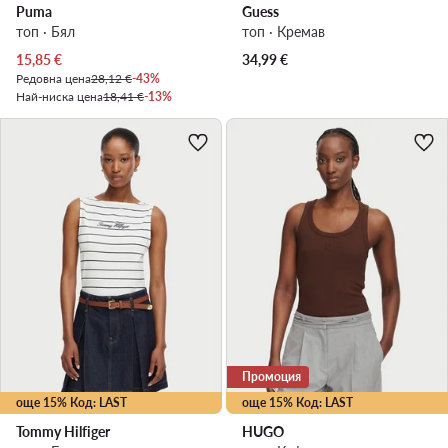
Puma
Guess
топ · Бял
топ · Кремав
Актуална цена
15,85
€
34,99
€
Редовна цена
28,12 €
-43%
Най-ниска цена
18,41 €
-13%
Промоция
още 15% Код: LAST
още 15% Код: LAST
Tommy Hilfiger
HUGO