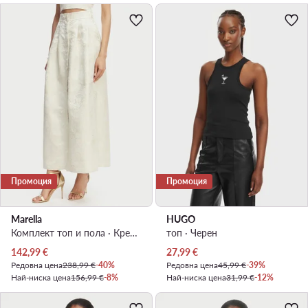
Промоция
Промоция
Marella
HUGO
Комплект топ и пола · Кремав · Макси
топ · Черен
Актуална цена
Актуална цена
142,99
€
27,99
€
Редовна цена
238,99 €
-40%
Редовна цена
45,99 €
-39%
Най-ниска цена
156,99 €
-8%
Най-ниска цена
31,99 €
-12%