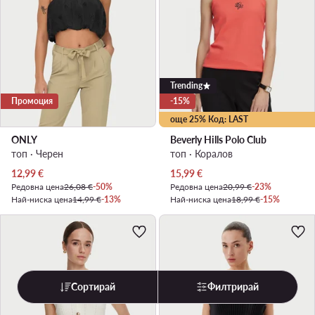
Trending
Промоция
-15%
още 25% Код: LAST
ONLY
Beverly Hills Polo Club
топ · Черен
топ · Коралов
Актуална цена
Актуална цена
12,99
€
15,99
€
Редовна цена
26,08 €
-50%
Редовна цена
20,99 €
-23%
Най-ниска цена
14,99 €
-13%
Най-ниска цена
18,99 €
-15%
Сортирай
Филтрирай