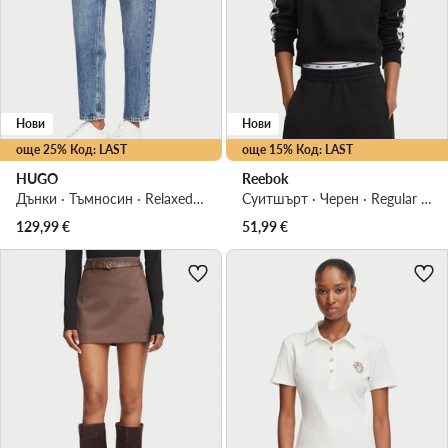
Нови
Нови
още 25% Код: LAST
още 15% Код: LAST
HUGO
Reebok
Дънки · Тъмносин · Relaxed Fit
Суитшърт · Черен · Regular Fit
129,99
€
51,99
€