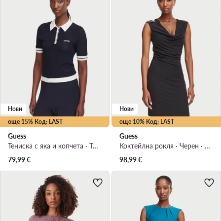
Нови
Нови
още 15% Код: LAST
още 10% Код: LAST
Guess
Guess
Тениска с яка и копчета · Тъмносин
Коктейлна рокля · Черен · Мини
79,99
€
98,99
€