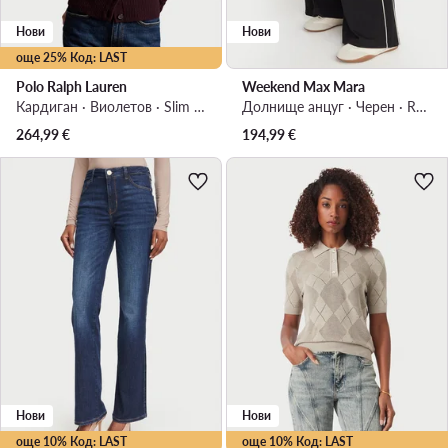
Нови
Нови
още 25% Код: LAST
Polo Ralph Lauren
Weekend Max Mara
Кардиган · Виолетов · Slim Fit
Долнище анцуг · Черен · Relaxed Fit
264,99
€
194,99
€
Нови
Нови
още 10% Код: LAST
още 10% Код: LAST