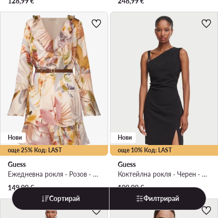
128,99
€
248,99
€
Нови
Нови
още 25% Код: LAST
още 10% Код: LAST
Guess
Guess
Ежедневна рокля · Розов · Мини
Коктейлна рокля · Черен · Мини
149,99
€
109,99
€
Сортирай
Филтрирай