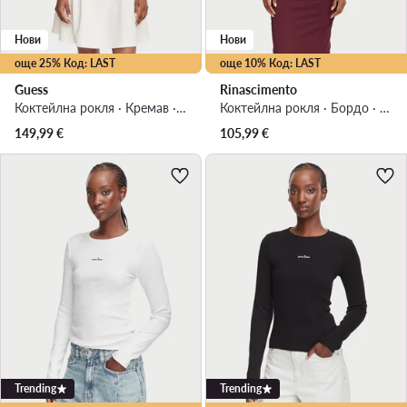
Нови
Нови
още 25% Код: LAST
още 10% Код: LAST
Guess
Rinascimento
Коктейлна рокля · Кремав · Мини
Коктейлна рокля · Бордо · Мини
149,99
€
105,99
€
Trending
Trending