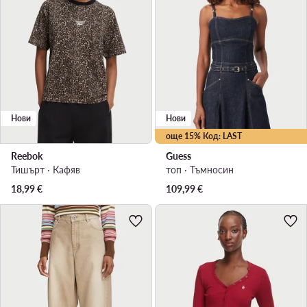
Нови
Нови
още 15% Код: LAST
Reebok
Guess
Тишърт · Кафяв
топ · Тъмносин
18,99
€
109,99
€