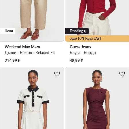
Нови
Trending
още 10% Код: LAST
Weekend Max Mara
Guess Jeans
Дънки · Бежов · Relaxed Fit
Блуза · Бордо
214,99
€
48,99
€