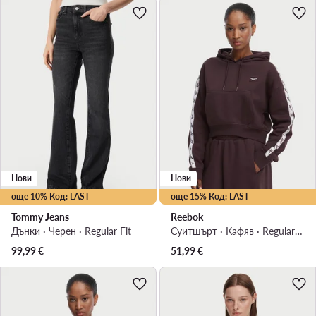
Нови
Нови
още 10% Код: LAST
още 15% Код: LAST
Tommy Jeans
Reebok
Дънки · Черен · Regular Fit
Суитшърт · Кафяв · Regular Fit
99,99
€
51,99
€