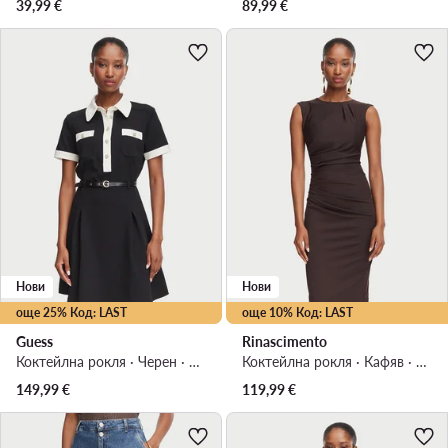
39,99
€
89,99
€
Нови
Нови
още 25% Код: LAST
още 10% Код: LAST
Guess
Rinascimento
Коктейлна рокля · Черен · Мини
Коктейлна рокля · Кафяв · Миди
149,99
€
119,99
€