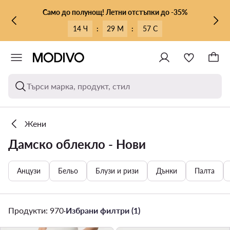
КЪМ ОСНОВНОТО СЪДЪРЖАНИЕ
КЪМ ТЪРСЕНЕ
Само до полунощ! Летни отстъпки до -35%
14 Ч
:
29 М
:
55 С
Търси марка, продукт, стил
Жени
Дамско облекло - Нови
Анцузи
Бельо
Блузи и ризи
Дънки
Палта
Продукти: 970
·
Избрани филтри (1)