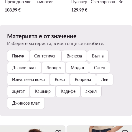
Преходно яке · Тъмносив
Пуловер · Светлорозов · Regular Fit
108,99
€
129,99
€
Материята е от значение
Изберете материята, в която ще се влюбите.
Памук
Синтетичен
Вискоза
Вълна
Дънков плат
Лиоцел
Модал
Сатен
Изкуствена кожа
Кожа
Коприна
Лен
ацетат
Кашмир
Кадифе
акрил
Джинсов плат