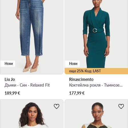
Нови
Нови
още 25% Код: LAST
Liu Jo
Rinascimento
Дънки · Син · Relaxed Fit
Коктейлна рокля · Тъмнозелен · Миди
189,99
€
177,99
€