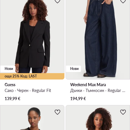
Нови
Нови
още 25% Код: LAST
Guess
Weekend Max Mara
Сако · Черен · Regular Fit
Дънки · Тъмносин · Regular Fit
139,99
€
194,99
€