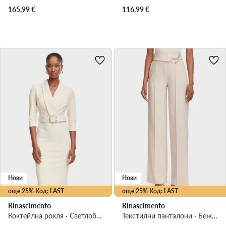
165,99
€
116,99
€
Нови
Нови
още 25% Код: LAST
още 25% Код: LAST
Rinascimento
Rinascimento
Коктейлна рокля · Светлобежов · Миди
Текстилни панталони · Бежов · Regular Fit