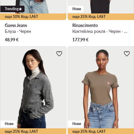
Trending
Нови
още 10% Код: LAST
още 25% Код: LAST
Guess Jeans
Rinascimento
Блуза · Черен
Коктейлна рокля · Черен · Миди
48,99
€
177,99
€
Нови
Нови
още 25% Код: LAST
още 25% Код: LAST