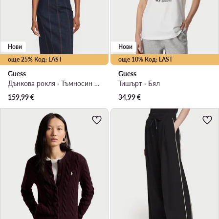
Нови
Нови
още 25% Код: LAST
още 10% Код: LAST
Guess
Guess
Дънкова рокля · Тъмносин · Мини
Тишърт · Бял
159,99
€
34,99
€