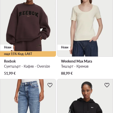
Нови
Нови
още 15% Код: LAST
Reebok
Weekend Max Mara
Суитшърт · Кафяв · Oversize
Тишърт · Кремав
51,99
€
88,99
€