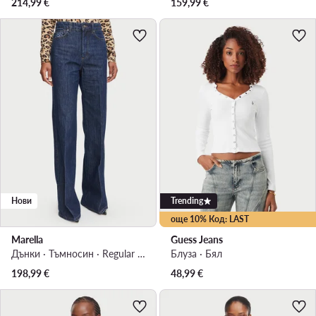
214,99
€
159,99
€
Нови
Trending
още 10% Код: LAST
Marella
Guess Jeans
Дънки · Тъмносин · Regular Fit
Блуза · Бял
198,99
€
48,99
€