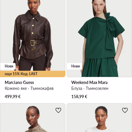
Нови
Нови
още 15% Код: LAST
Marciano Guess
Weekend Max Mara
Кожено яке · Тъмнокафяв
Блуза · Тъмнозелен
499,99
€
158,99
€