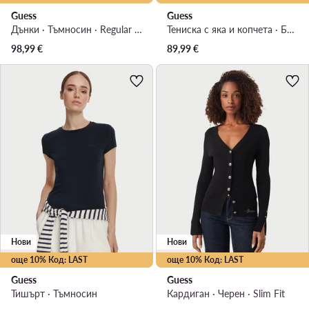
Guess
Guess
Дънки · Тъмносин · Regular Fit
Тениска с яка и копчета · Бежов
98,99
€
89,99
€
Нови
Нови
още 10% Код: LAST
още 10% Код: LAST
Guess
Guess
Тишърт · Тъмносин
Кардиган · Черен · Slim Fit