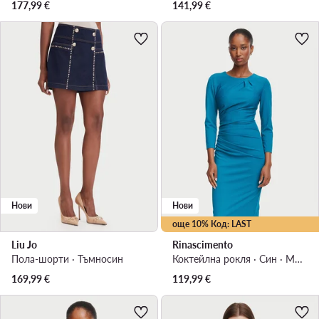
177,99
€
141,99
€
Нови
Нови
още 10% Код: LAST
Liu Jo
Rinascimento
Пола-шорти · Тъмносин
Коктейлна рокля · Син · Миди
169,99
€
119,99
€