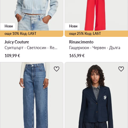
Нови
Нови
още 10% Код: LAST
още 25% Код: LAST
Juicy Couture
Rinascimento
Суитшърт · Светлосин · Regular Fit
Гащеризон · Червен · Дълга
109,99
€
165,99
€