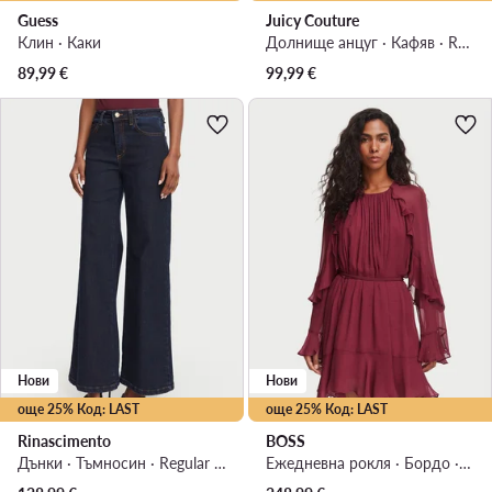
Guess
Juicy Couture
Клин · Каки
Долнище анцуг · Кафяв · Regular Fit
89,99
€
99,99
€
Нови
Нови
още 25% Код: LAST
още 25% Код: LAST
Rinascimento
BOSS
Дънки · Тъмносин · Regular Fit
Ежедневна рокля · Бордо · Мини