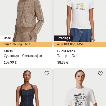
Нови
Trending
още 10% Код: LAST
още 10% Код: LAST
Guess
Guess Jeans
Суитшърт · Светлокафяв · Regular Fit
Тишърт · Бял
109,99
€
38,99
€