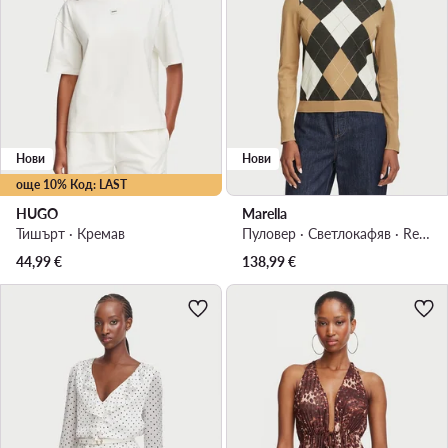
Нови
Нови
още 10% Код: LAST
HUGO
Marella
Тишърт · Кремав
Пуловер · Светлокафяв · Regular Fit
44,99
€
138,99
€