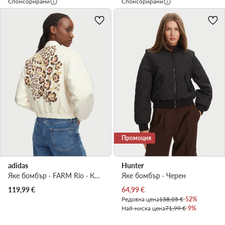
Спонсорирани
Спонсорирани
Промоция
adidas
Hunter
Яке бомбър · FARM Rio · Кремав
Яке бомбър · Черен
Актуална цена
119,99
€
64,99
€
Редовна цена
138,05 €
-52%
Най-ниска цена
71,99 €
-9%