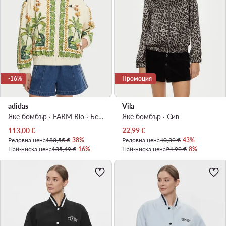
-16%
Промоция
adidas
Vila
Яке бомбър · FARM Rio · Бежов
Яке бомбър · Сив
Актуална цена
Актуална цена
113,00
€
22,99
€
Редовна цена
183,55 €
-38%
Редовна цена
40,39 €
-43%
Най-ниска цена
135,49 €
-16%
Най-ниска цена
24,99 €
-8%