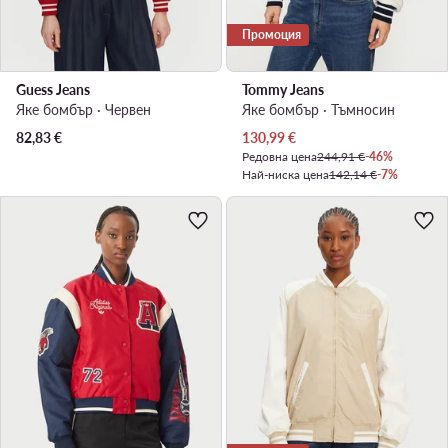
Промоция
Guess Jeans
Tommy Jeans
Яке бомбър · Червен
Яке бомбър · Тъмносин
Актуална цена
82,83
€
130,99
€
Редовна цена
244,91 €
-46%
Най-ниска цена
142,14 €
-7%