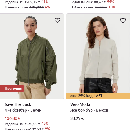
Редовна цена
209,12 €
-41%
Редовна цена
188,67 €
-54%
Най-ниска цена
131,99 €
-6%
Най-ниска цена
95,99 €
-10%
Промоция
още 25% Код: LAST
Save The Duck
Vero Moda
Яке бомбър · Зелен
Яке бомбър · Бежов
Актуална цена
126,80
€
33,99
€
Редовна цена
250,02 €
-49%
Най-ниска цена
139,58 €
-9%