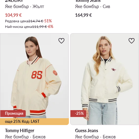
2NDDAY
Tommy Jeans
Яке бомбър · Жълт
Яке бомбър · Сив
Актуална цена
104,99
€
164,99
€
Редовна цена
214,74 €
-51%
Най-ниска цена
111,99 €
-6%
Промоция
-25%
още 25% Код: LAST
Tommy Hilfiger
Guess Jeans
Яке бомбър · Бежов
Яке бомбър · Бежов