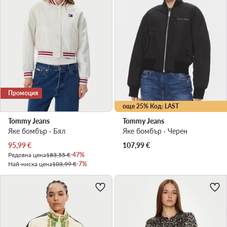
Промоция
още 25% Код: LAST
Tommy Jeans
Tommy Jeans
Яке бомбър · Бял
Яке бомбър · Черен
Актуална цена
95,99
€
107,99
€
Редовна цена
183,55 €
-47%
Най-ниска цена
103,99 €
-7%