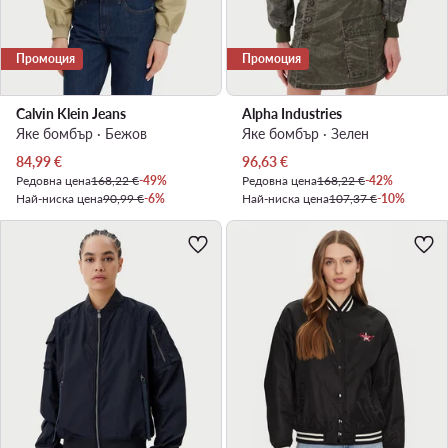
Промоция
Промоция
Calvin Klein Jeans
Alpha Industries
Яке бомбър · Бежов
Яке бомбър · Зелен
Актуална цена
Актуална цена
84,99
€
96,63
€
Редовна цена
168,22 €
-49%
Редовна цена
168,22 €
-42%
Най-ниска цена
90,99 €
-6%
Най-ниска цена
107,37 €
-10%