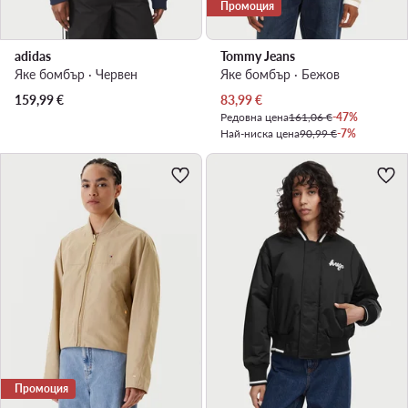
Промоция
adidas
Tommy Jeans
Яке бомбър · Червен
Яке бомбър · Бежов
Актуална цена
159,99
€
83,99
€
Редовна цена
161,06 €
-47%
Най-ниска цена
90,99 €
-7%
Промоция