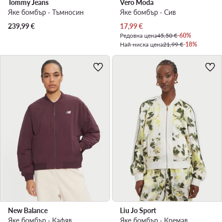
Tommy Jeans
Vero Moda
Яке бомбър · Тъмносин
Яке бомбър · Сив
Актуална цена
239,99
€
17,99
€
Редовна цена
45,50 €
-60%
Най-ниска цена
21,99 €
-18%
New Balance
Liu Jo Sport
Яке бомбър · Кафяв
Яке бомбър · Кремав