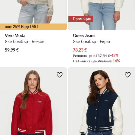
Промоция
още 25% Код: LAST
Vero Moda
Guess Jeans
Яке бомбър · Бежов
Яке бомбър · Екрю
Актуална цена
59,99
€
78,23
€
Редовна цена
137,54 €
-43%
Най-ниска цена
92,03 €
-14%