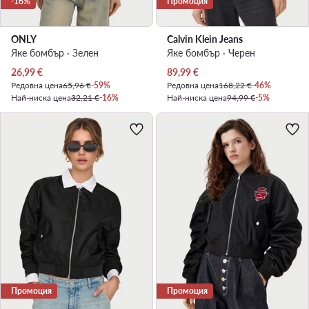
-16%
Промоция
ONLY
Calvin Klein Jeans
Яке бомбър · Зелен
Яке бомбър · Черен
Актуална цена
Актуална цена
26,99
€
89,99
€
Редовна цена
65,96 €
-59%
Редовна цена
168,22 €
-46%
Най-ниска цена
32,21 €
-16%
Най-ниска цена
94,99 €
-5%
Промоция
Промоция