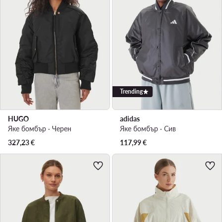
Trending
HUGO
adidas
Яке бомбър · Черен
Яке бомбър · Сив
327,23
€
117,99
€