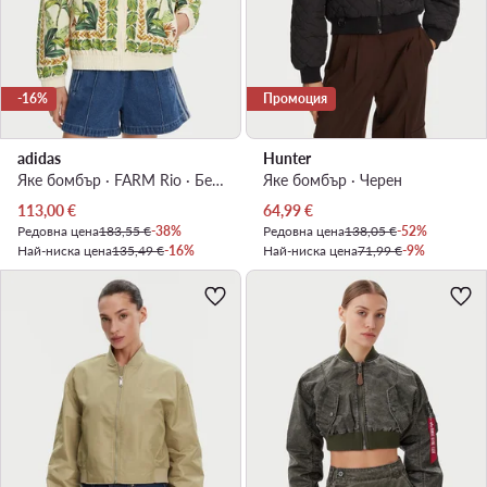
-16%
Промоция
adidas
Hunter
Яке бомбър · FARM Rio · Бежов
Яке бомбър · Черен
Актуална цена
Актуална цена
113,00
€
64,99
€
Редовна цена
183,55 €
-38%
Редовна цена
138,05 €
-52%
Най-ниска цена
135,49 €
-16%
Най-ниска цена
71,99 €
-9%