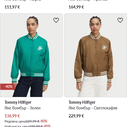
111,97
€
164,99
€
-40%
Tommy Hilfiger
Tommy Hilfiger
Яке бомбър · Зелен
Яке бомбър · Светлокафяв
Актуална цена
136,99
€
229,99
€
Редовна цена
229,99 €
-40%
Най-ниска цена
229,99 €
-40%