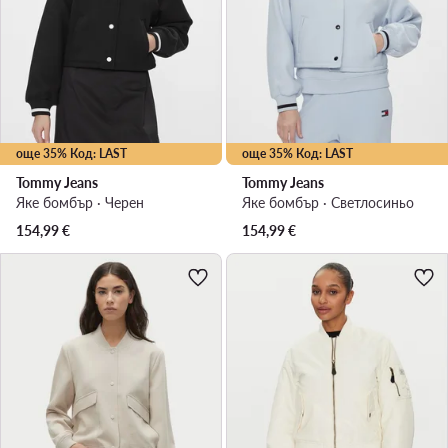
още 35% Код: LAST
още 35% Код: LAST
Tommy Jeans
Tommy Jeans
Яке бомбър · Черен
Яке бомбър · Светлосиньо
154,99
€
154,99
€