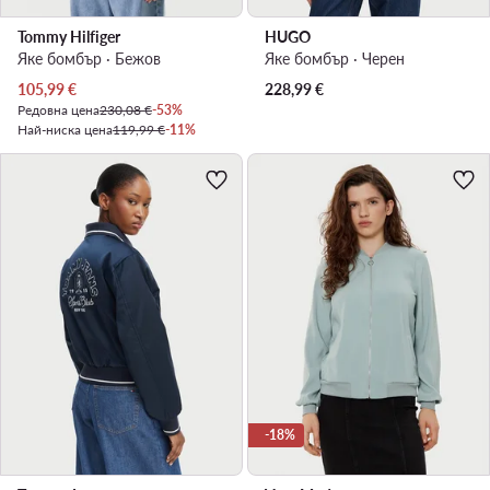
Tommy Hilfiger
HUGO
Яке бомбър · Бежов
Яке бомбър · Черен
Актуална цена
105,99
€
228,99
€
Редовна цена
230,08 €
-53%
Най-ниска цена
119,99 €
-11%
-18%