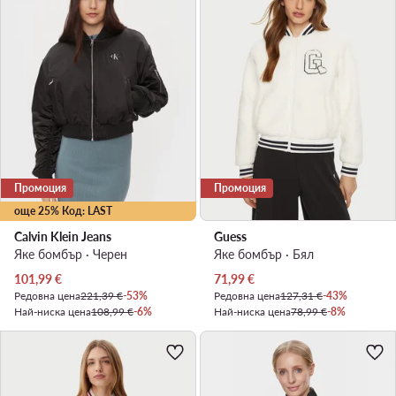
Промоция
Промоция
още 25% Код: LAST
Calvin Klein Jeans
Guess
Яке бомбър · Черен
Яке бомбър · Бял
Актуална цена
Актуална цена
101,99
€
71,99
€
Редовна цена
221,39 €
-53%
Редовна цена
127,31 €
-43%
Най-ниска цена
108,99 €
-6%
Най-ниска цена
78,99 €
-8%