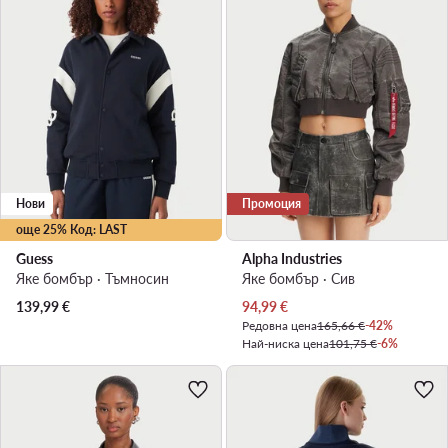
Нови
Промоция
още 25% Код: LAST
Guess
Alpha Industries
Яке бомбър · Тъмносин
Яке бомбър · Сив
Актуална цена
139,99
€
94,99
€
Редовна цена
165,66 €
-42%
Най-ниска цена
101,75 €
-6%