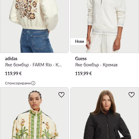
Нови
adidas
Guess
Яке бомбър · FARM Rio · Кремав
Яке бомбър · Кремав
119,99
€
119,99
€
Спонсорирани