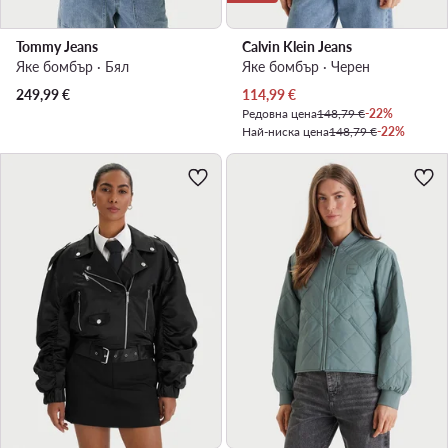
Tommy Jeans
Calvin Klein Jeans
Яке бомбър · Бял
Яке бомбър · Черен
Актуална цена
249,99
€
114,99
€
Редовна цена
148,79 €
-22%
Най-ниска цена
148,79 €
-22%