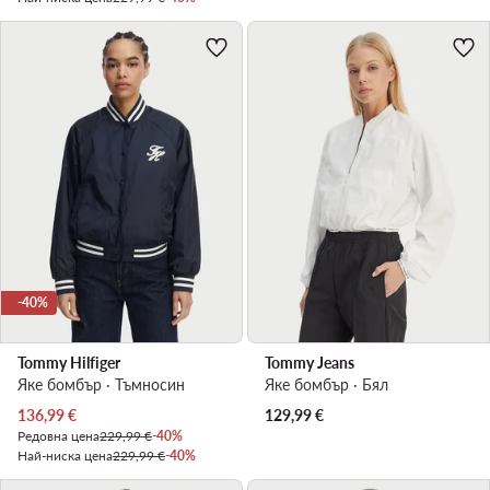
-40%
Tommy Hilfiger
Tommy Jeans
Яке бомбър · Тъмносин
Яке бомбър · Бял
Актуална цена
136,99
€
129,99
€
Редовна цена
229,99 €
-40%
Най-ниска цена
229,99 €
-40%