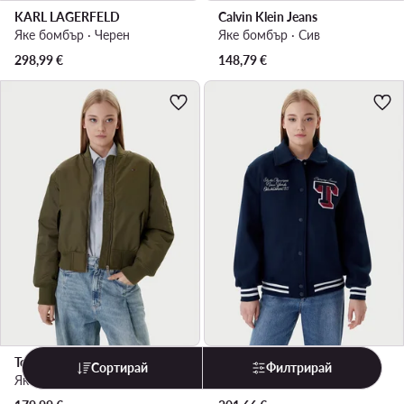
KARL LAGERFELD
Calvin Klein Jeans
Яке бомбър · Черен
Яке бомбър · Сив
298,99
€
148,79
€
Tommy Jeans
Tommy Jeans
Сортирай
Филтрирай
Яке бомбър · Зелен
Яке бомбър · Тъмносин