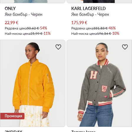
ONLY
KARL LAGERFELD
Яке бомбър · Черен
Яке бомбър · Черен
Актуална цена
Актуална цена
22,99
€
175,99
€
Редовна цена
50,62 €
-54%
Редовна цена
331,83 €
-46%
Най-ниска цена
25,99 €
-11%
Най-ниска цена
196,34 €
-10%
Промоция