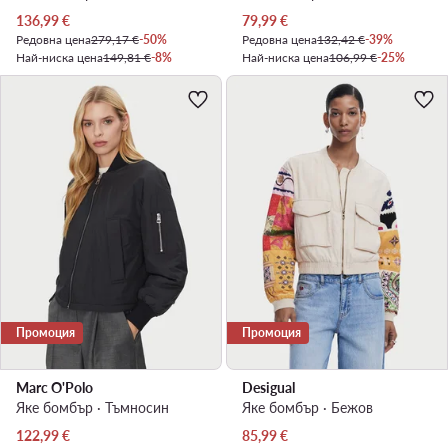
Актуална цена
Актуална цена
136,99
€
79,99
€
Редовна цена
279,17 €
-50%
Редовна цена
132,42 €
-39%
Най-ниска цена
149,81 €
-8%
Най-ниска цена
106,99 €
-25%
Промоция
Промоция
Marc O'Polo
Desigual
Яке бомбър · Тъмносин
Яке бомбър · Бежов
Актуална цена
Актуална цена
122,99
€
85,99
€