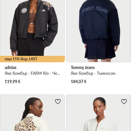
още 15% Код: LAST
adidas
Tommy Jeans
Яке бомбър · FARM Rio · Черен
Яке бомбър · Тъмносин
119,99
€
184,07
€