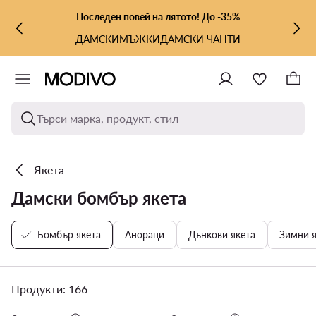
КЪМ ОСНОВНОТО СЪДЪРЖАНИЕ
КЪМ ТЪРСЕНЕ
Последен повей на лятото! До -35%
ДАМСКИ
МЪЖКИ
ДАМСКИ ЧАНТИ
Търси марка, продукт, стил
Якета
Дамски бомбър якета
Бомбър якета
Анораци
Дънкови якета
Зимни я
Продукти: 166