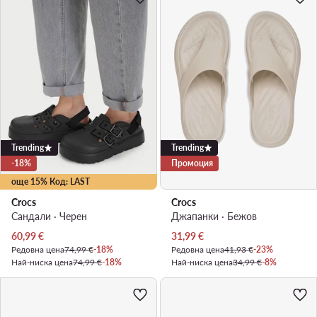
Trending
Trending
-18%
Промоция
още 15% Код: LAST
Crocs
Crocs
Сандали · Черен
Джапанки · Бежов
Актуална цена
Актуална цена
60,99
€
31,99
€
Редовна цена
74,99 €
-18%
Редовна цена
41,93 €
-23%
Най-ниска цена
74,99 €
-18%
Най-ниска цена
34,99 €
-8%