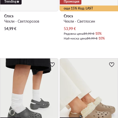
Trending
Промоция
още 15% Код: LAST
Crocs
Crocs
Чехли · Светлорозов
Чехли · Светлосин
Актуална цена
54,99
€
53,99
€
Редовна цена
59,99 €
-10%
Най-ниска цена
59,99 €
-10%