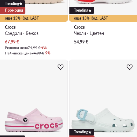
Trending
Промоция
Trending
още 15% Код: LAST
още 15% Код: LAST
Crocs
Crocs
Сандали · Бежов
Чехли · Цветен
Актуална цена
67,99
€
54,99
€
Редовна цена
74,99 €
-9%
Най-ниска цена
74,99 €
-9%
Trending