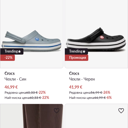
Trending
Trending
-22%
Промоция
Crocs
Crocs
Чехли · Син
Чехли · Черен
Актуална цена
Актуална цена
46,99
€
41,99
€
Редовна цена
60,33 €
-22%
Редовна цена
56,99 €
-26%
Най-ниска цена
60,33 €
-22%
Най-ниска цена
44,99 €
-6%