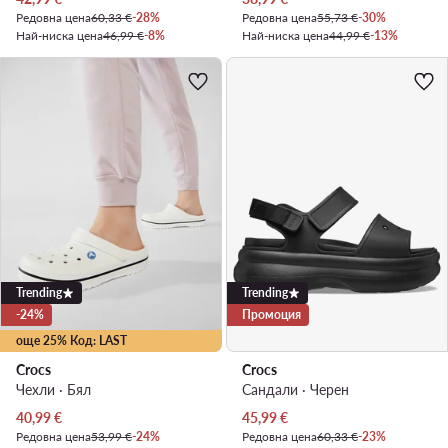
Редовна цена
60,33 €
-28%
Редовна цена
55,73 €
-30%
Най-ниска цена
46,99 €
-8%
Най-ниска цена
44,99 €
-13%
Trending
Trending
-24%
Промоция
още 25% Код: LAST
Crocs
Crocs
Чехли · Бял
Сандали · Черен
Актуална цена
Актуална цена
40,99
€
45,99
€
Редовна цена
53,99 €
-24%
Редовна цена
60,33 €
-23%