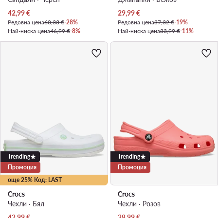
Актуална цена
Актуална цена
42,99
€
29,99
€
Редовна цена
60,33 €
-28%
Редовна цена
37,32 €
-19%
Най-ниска цена
46,99 €
-8%
Най-ниска цена
33,99 €
-11%
Trending
Trending
Промоция
Промоция
още 25% Код: LAST
Crocs
Crocs
Чехли · Бял
Чехли · Розов
Актуална цена
Актуална цена
42,99
€
38,99
€