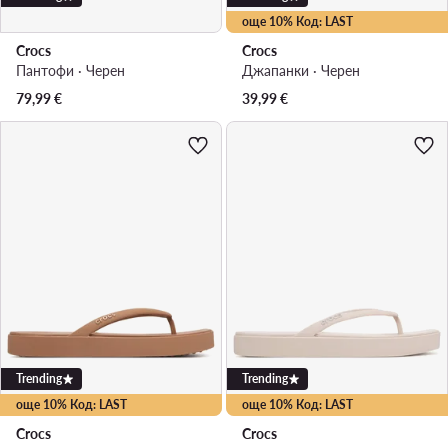
още 10% Код: LAST
Crocs
Crocs
Пантофи · Черен
Джапанки · Черен
79,99
€
39,99
€
Trending
Trending
още 10% Код: LAST
още 10% Код: LAST
Crocs
Crocs