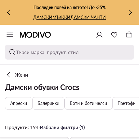
КЪМ ОСНОВНОТО СЪДЪРЖАНИЕ
КЪМ ТЪРСЕНЕ
Последен повей на лятото! До -35%
ДАМСКИ
МЪЖКИ
ДАМСКИ ЧАНТИ
Търси марка, продукт, стил
Жени
Дамски обувки Crocs
Апрески
Балеринки
Боти и боти челси
Пантофи
Продукти: 194
·
Избрани филтри (1)