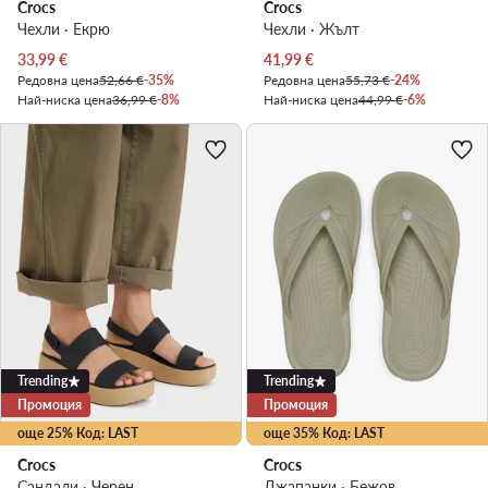
Crocs
Crocs
Чехли · Екрю
Чехли · Жълт
Актуална цена
Актуална цена
33,99
€
41,99
€
Редовна цена
52,66 €
-35%
Редовна цена
55,73 €
-24%
Най-ниска цена
36,99 €
-8%
Най-ниска цена
44,99 €
-6%
Trending
Trending
Промоция
Промоция
още 25% Код: LAST
още 35% Код: LAST
Crocs
Crocs
Сандали · Черен
Джапанки · Бежов