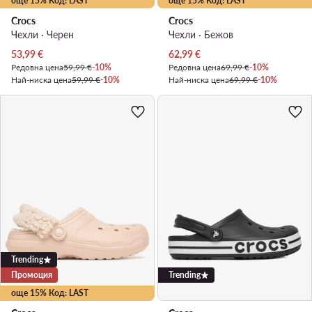
още 15% Код: LAST
още 15% Код: LAST
Crocs
Crocs
Чехли · Черен
Чехли · Бежов
Актуална цена
Актуална цена
53,99
€
62,99
€
Редовна цена
59,99 €
-10%
Редовна цена
69,99 €
-10%
Най-ниска цена
59,99 €
-10%
Най-ниска цена
69,99 €
-10%
Trending
Промоция
Trending
още 15% Код: LAST