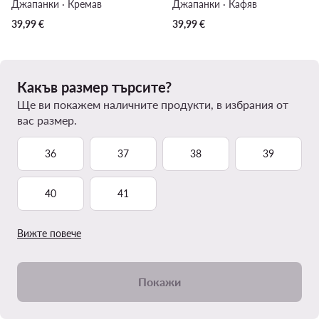
Джапанки · Кремав
Джапанки · Кафяв
39,99
€
39,99
€
Какъв размер търсите?
Ще ви покажем наличните продукти, в избрания от
вас размер.
36
37
38
39
40
41
Вижте повече
Покажи