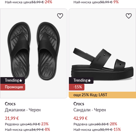
Най-ниска цена
53,99 €
-24%
Най-ниска цена
50,99 €
-9%
Trending
Trending
Промоция
-15%
още 25% Код: LAST
Crocs
Crocs
Джапанки · Черен
Сандали · Черен
Актуална цена
Актуална цена
31,99
€
42,99
€
Редовна цена
41,93 €
-23%
Редовна цена
60,33 €
-28%
Най-ниска цена
34,99 €
-8%
Най-ниска цена
50,99 €
-15%