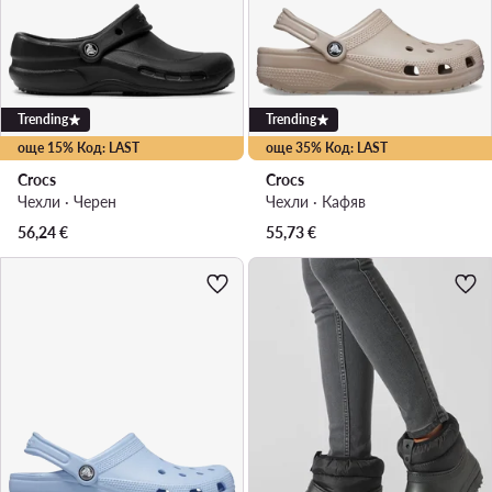
Trending
Trending
още 15% Код: LAST
още 35% Код: LAST
Crocs
Crocs
Чехли · Черен
Чехли · Кафяв
56,24
€
55,73
€