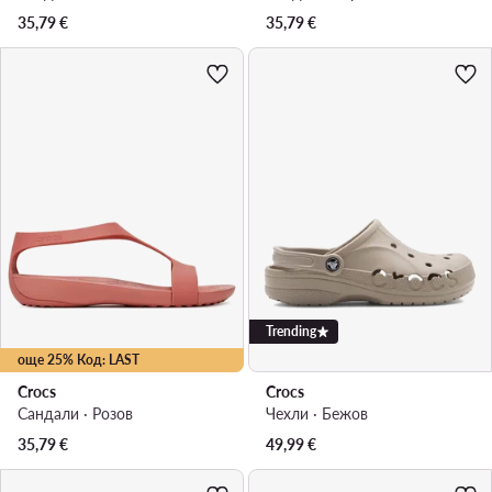
35,79
€
35,79
€
Trending
още 25% Код: LAST
Crocs
Crocs
Сандали · Розов
Чехли · Бежов
35,79
€
49,99
€