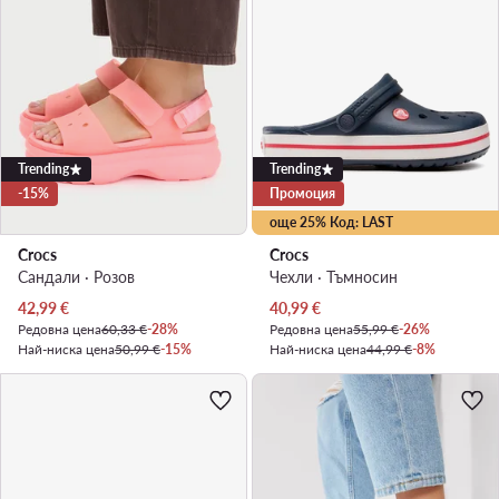
Trending
Trending
-15%
Промоция
още 25% Код: LAST
Crocs
Crocs
Сандали · Розов
Чехли · Тъмносин
Актуална цена
Актуална цена
42,99
€
40,99
€
Редовна цена
60,33 €
-28%
Редовна цена
55,99 €
-26%
Най-ниска цена
50,99 €
-15%
Най-ниска цена
44,99 €
-8%