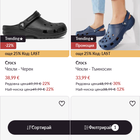
Trending
Trending
-22%
Промоция
още 25% Код: LAST
още 25% Код: LAST
Crocs
Crocs
Чехли · Черен
Чехли · Тъмносин
Актуална цена
Актуална цена
38,99
€
33,99
€
Редовна цена
49,99 €
-22%
Редовна цена
48,99 €
-30%
Най-ниска цена
49,99 €
-22%
Най-ниска цена
38,99 €
-12%
Сортирай
Филтрирай
1