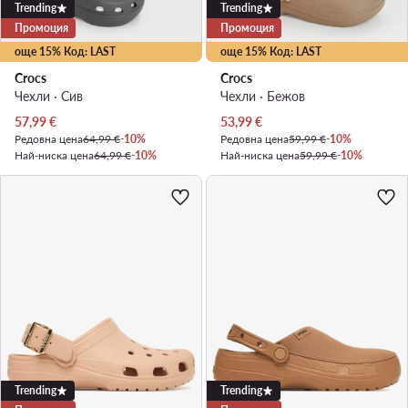
Trending
Trending
Промоция
Промоция
още 15% Код: LAST
още 15% Код: LAST
Crocs
Crocs
Чехли · Сив
Чехли · Бежов
Актуална цена
Актуална цена
57,99
€
53,99
€
Редовна цена
64,99 €
-10%
Редовна цена
59,99 €
-10%
Най-ниска цена
64,99 €
-10%
Най-ниска цена
59,99 €
-10%
Trending
Trending