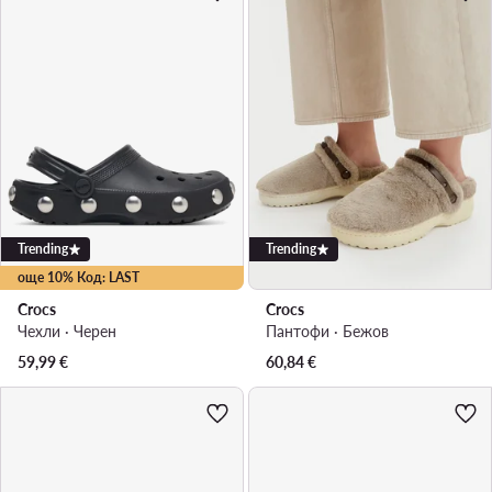
Trending
Trending
още 10% Код: LAST
Crocs
Crocs
Чехли · Черен
Пантофи · Бежов
59,99
€
60,84
€