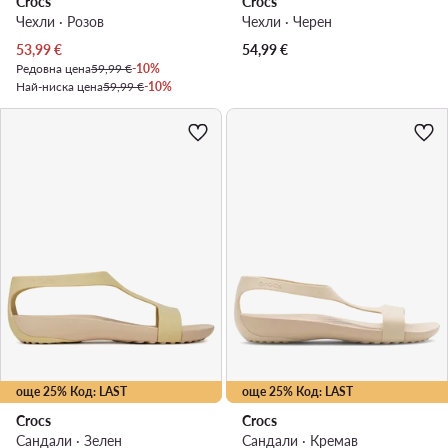
Crocs
Crocs
Чехли · Розов
Чехли · Черен
Актуална цена
53,99
€
54,99
€
Редовна цена
59,99 €
-10%
Най-ниска цена
59,99 €
-10%
още 25% Код: LAST
още 25% Код: LAST
Crocs
Crocs
Сандали · Зелен
Сандали · Кремав