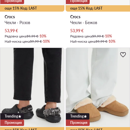
Промоция
Промоция
още 15% Код: LAST
още 15% Код: LAST
Crocs
Crocs
Чехли · Розов
Чехли · Бежов
Актуална цена
Актуална цена
53,99
€
53,99
€
Редовна цена
59,99 €
-10%
Редовна цена
59,99 €
-10%
Най-ниска цена
59,99 €
-10%
Най-ниска цена
59,99 €
-10%
Trending
Trending
Промоция
Промоция