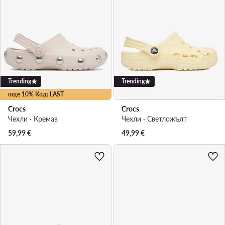
Trending
Trending
още 10% Код: LAST
Crocs
Crocs
Чехли · Кремав
Чехли · Светложълт
59,99
€
49,99
€