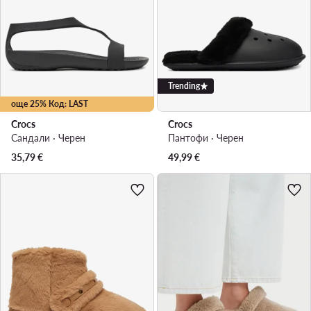
Trending
още 25% Код: LAST
Crocs
Crocs
Сандали · Черен
Пантофи · Черен
35,79
€
49,99
€