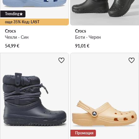
Trending
още 35% Код: LAST
Crocs
Crocs
Чехли · Син
Боти · Черен
54,99
€
91,01
€
Промоция