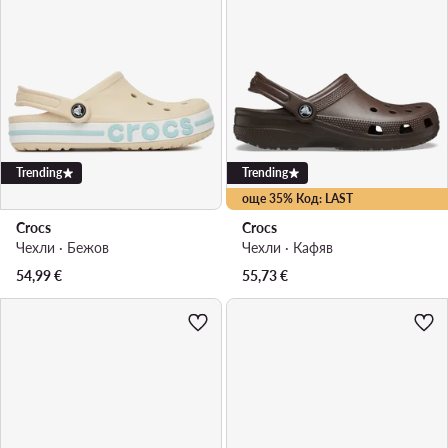
Trending
Trending
още 35% Код: LAST
Crocs
Crocs
Чехли · Бежов
Чехли · Кафяв
54,99
€
55,73
€