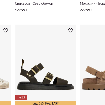
Сникърси · Светлобежов
Мокасини · Бор
129,99
€
229,99
€
-21%
още 35% Код: LAST