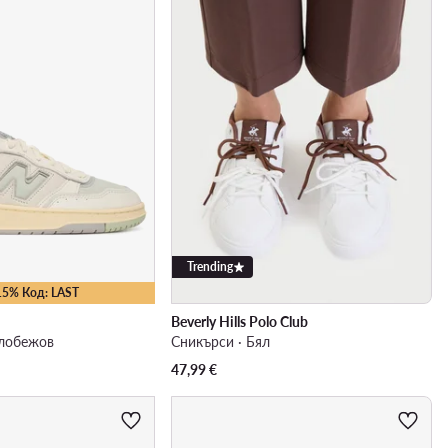
Trending
15% Код: LAST
Beverly Hills Polo Club
тлобежов
Сникърси · Бял
47,99
€