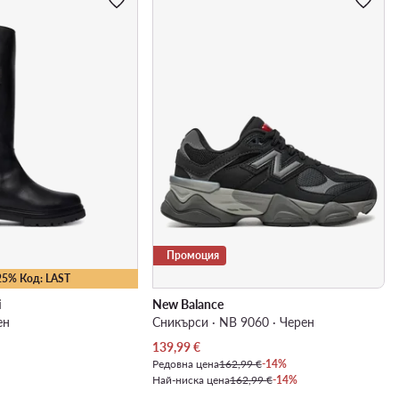
Промоция
25% Код: LAST
i
New Balance
ен
Сникърси · NB 9060 · Черен
Актуална цена
139,99
€
Редовна цена
162,99 €
-14%
Най-ниска цена
162,99 €
-14%