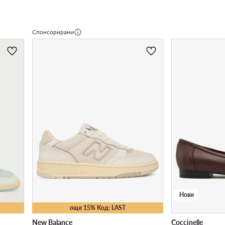
Спонсорирани
Нови
още 15% Код: LAST
New Balance
Coccinelle