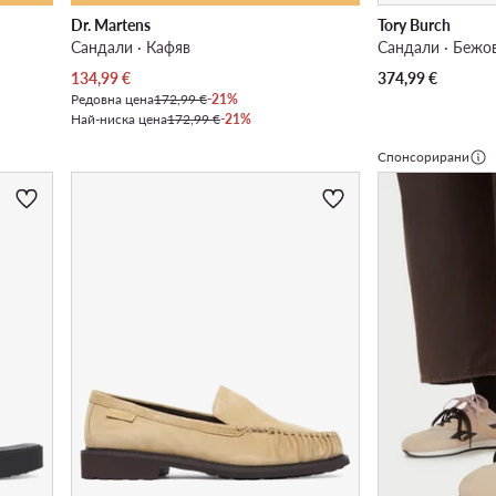
Dr. Martens
Tory Burch
Сандали · Кафяв
Сандали · Бежо
Актуална цена
134,99
€
374,99
€
Редовна цена
172,99 €
-21%
Най-ниска цена
172,99 €
-21%
Спонсорирани