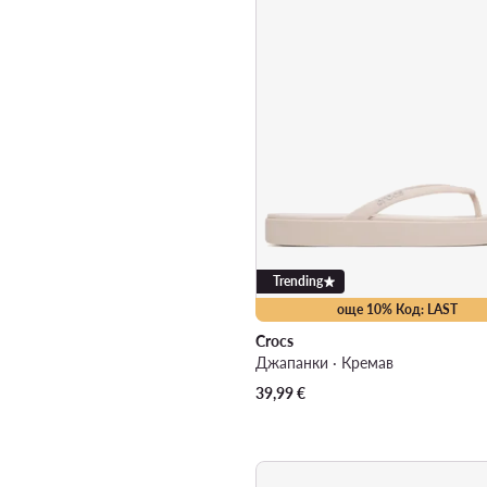
Trending
още 10% Код: LAST
Crocs
Джапанки · Кремав
39,99
€