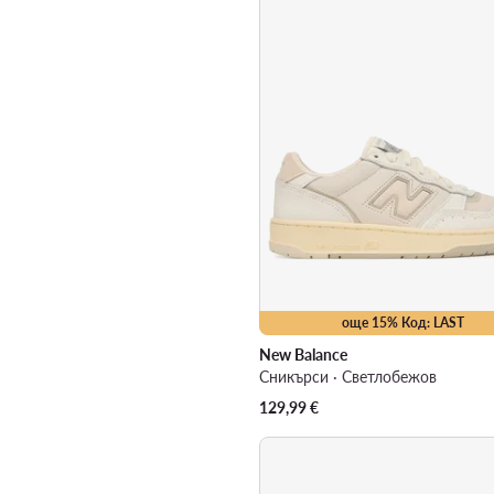
още 15% Код: LAST
New Balance
Сникърси · Светлобежов
129,99
€