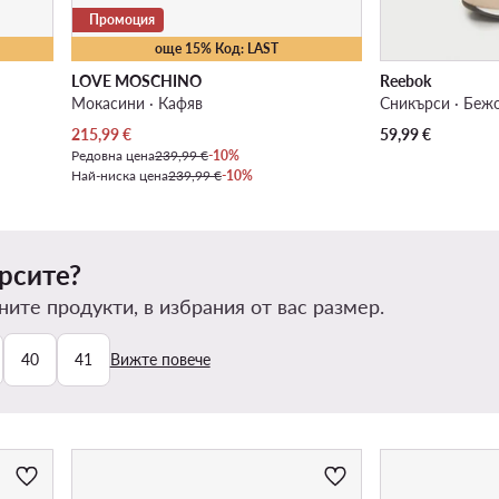
Промоция
още 15% Код: LAST
LOVE MOSCHINO
Reebok
Мокасини · Кафяв
Сникърси · Беж
Актуална цена
215,99
€
59,99
€
Редовна цена
239,99 €
-10%
Най-ниска цена
239,99 €
-10%
рсите?
ите продукти, в избрания от вас размер.
40
41
Вижте повече