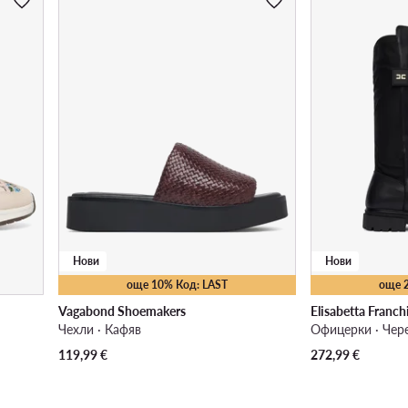
Нови
Нови
още 10% Код: LAST
още 
Vagabond Shoemakers
Elisabetta Franch
Чехли · Кафяв
Офицерки · Чер
119,99
€
272,99
€