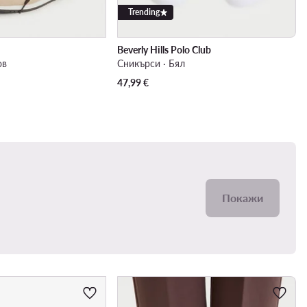
Trending
Beverly Hills Polo Club
ов
Сникърси · Бял
47,99
€
Покажи