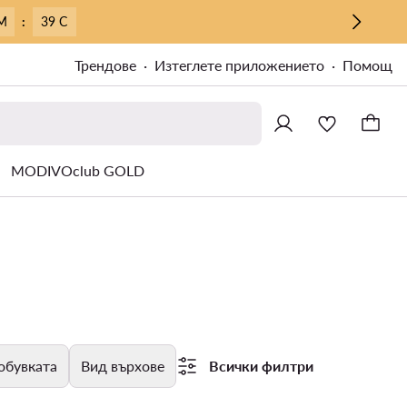
М
:
38 С
Трендове
Изтеглете приложението
Помощ
MODIVOclub GOLD
обувката
Вид върхове
Всички филтри