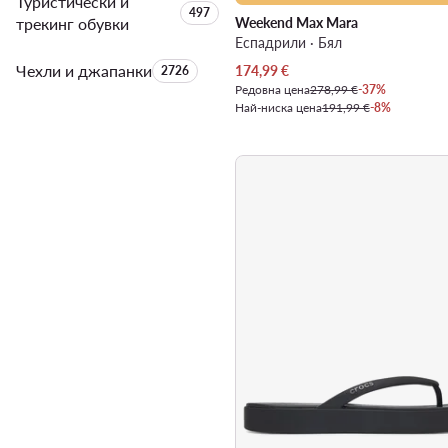
Туристически и
Брой на продуктите:
497
трекинг обувки
Weekend Max Mara
Еспадрили · Бял
Чехли и джапанки
Брой на продуктите:
Актуална цена
174,99
€
2726
Редовна цена
278,99 €
-37%
Най-ниска цена
191,99 €
-8%