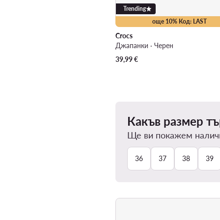
Trending
още 10% Код: LAST
Crocs
Джапанки · Черен
39,99
€
Какъв размер тъ
Ще ви покажем наличн
36
37
38
39