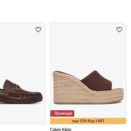
Промоция
още 15% Код: LAST
Calvin Klein