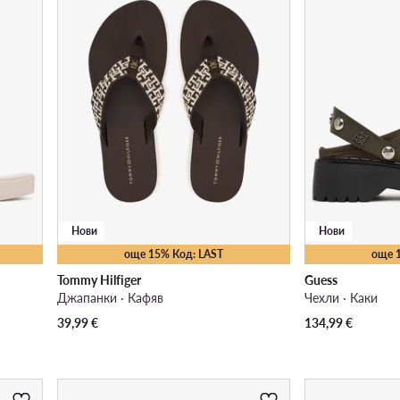
Нови
Нови
още 15% Код: LAST
още 
Tommy Hilfiger
Guess
Джапанки · Кафяв
Чехли · Каки
39,99
€
134,99
€