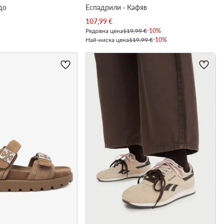
до
Еспадрили · Кафяв
Актуална цена
107,99
€
Редовна цена
119,99 €
-10%
Най-ниска цена
119,99 €
-10%