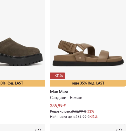
-31%
10% Код: LAST
още 35% Код: LAST
Max Mara
Сандали · Бежов
Актуална цена
385,99
€
Редовна цена
561,99 €
-31%
Най-ниска цена
561,99 €
-31%