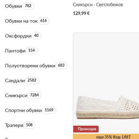
Сникърси · Светлобежов
Обувки
Брой на продуктите:
782
129,99
€
Обувки на ток
Брой на продуктите:
616
Оксфордки
Брой на продуктите:
40
Пантофи
Брой на продуктите:
154
Полуотворени обувки
Брой на продуктите:
683
Сандали
Брой на продуктите:
2582
Сникърси
Брой на продуктите:
7284
Спортни обувки
Брой на продуктите:
1169
Трапери
Брой на продуктите:
508
Промоция
още 35% Код: LAST