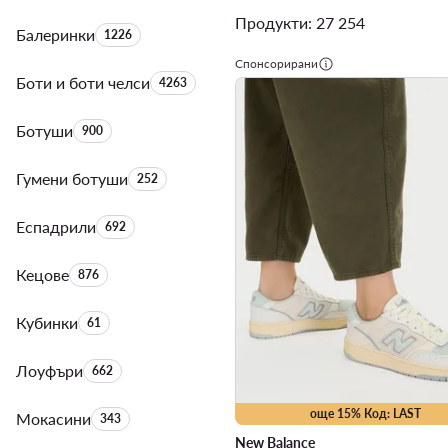
Продукти: 27 254
Балеринки
Брой на продуктите:
1226
Спонсорирани
Боти и боти челси
Брой на продуктите:
4263
Ботуши
Брой на продуктите:
900
Гумени ботуши
Брой на продуктите:
252
Еспадрили
Брой на продуктите:
692
Кецове
Брой на продуктите:
876
Кубинки
Брой на продуктите:
61
Лоуфъри
Брой на продуктите:
662
още 15% Код: LAST
Мокасини
Брой на продуктите:
343
New Balance