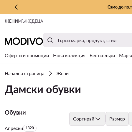
Само до пол
КЪМ ОСНОВНОТО СЪДЪРЖАНИЕ
ЖЕНИ
МЪЖЕ
ДЕЦА
КЪМ ТЪРСЕНЕ
Оферти и промоции
Нова колекция
Бестселъри
Марк
Начална страница
Жени
Дамски обувки
Обувки
Сортирай
Размер
Апрески
Брой на продуктите:
1320