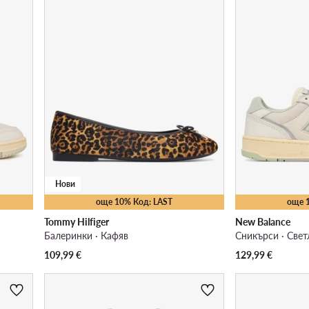
Нови
още 10% Код: LAST
още 
Tommy Hilfiger
New Balance
Балеринки · Кафяв
Сникърси · Све
109,99
€
129,99
€