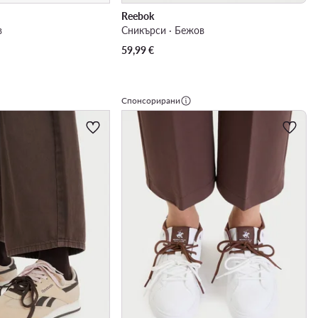
Reebok
в
Сникърси · Бежов
59,99
€
Спонсорирани