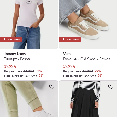
Промоция
Промоция
Tommy Jeans
Vans
Тишърт · Розов
Гуменки · Old Skool · Бежов
Актуална цена
Актуална цена
19,99
€
59,99
€
Редовна цена
29,99 €
-33%
Редовна цена
84,99 €
-29%
Най-ниска цена
21,99 €
-9%
Най-ниска цена
65,99 €
-9%