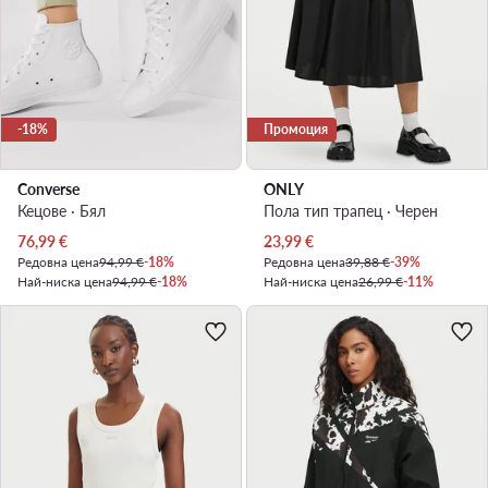
-18%
Промоция
Converse
ONLY
Кецове · Бял
Пола тип трапец · Черен
Актуална цена
Актуална цена
76,99
€
23,99
€
Редовна цена
94,99 €
-18%
Редовна цена
39,88 €
-39%
Най-ниска цена
94,99 €
-18%
Най-ниска цена
26,99 €
-11%