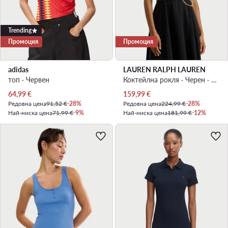
Trending
Промоция
Промоция
adidas
LAUREN RALPH LAUREN
топ · Червен
Коктейлна рокля · Черен · Миди
Актуална цена
Актуална цена
64,99
€
159,99
€
Редовна цена
91,52 €
-28%
Редовна цена
224,99 €
-28%
Най-ниска цена
71,99 €
-9%
Най-ниска цена
181,99 €
-12%