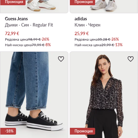
Промоция
Промоция
Guess Jeans
adidas
Дънки · Син · Regular Fit
Клин · Черен
Актуална цена
Актуална цена
72,99
€
25,99
€
Редовна цена
98,99 €
-26%
Редовна цена
35,28 €
-26%
Най-ниска цена
79,99 €
-8%
Най-ниска цена
29,99 €
-13%
-18%
Промоция