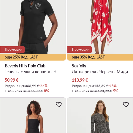
Промоция
Промоция
още 25% Код: LAST
още 35% Код: LAST
Beverly Hills Polo Club
Seafolly
Тениска с яка и копчета · Черен
Лятна рокля · Червен · Миди
Актуална цена
Актуална цена
50,99
€
113,99
€
Редовна цена
66,99 €
-23%
Редовна цена
153,39 €
-25%
Най-ниска цена
55,99 €
-8%
Най-ниска цена
120,99 €
-5%