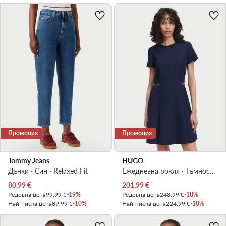
Промоция
Промоция
Tommy Jeans
HUGO
Дънки · Син · Relaxed Fit
Ежедневна рокля · Тъмносин · Мини
Актуална цена
Актуална цена
80,99
€
201,99
€
Редовна цена
99,99 €
-19%
Редовна цена
248,99 €
-18%
Най-ниска цена
89,99 €
-10%
Най-ниска цена
224,99 €
-10%