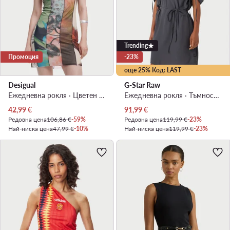
Trending
Промоция
-23%
още 25% Код: LAST
Desigual
G-Star Raw
Ежедневна рокля · Цветен · Мини
Ежедневна рокля · Тъмносив · Мини
Актуална цена
Актуална цена
42,99
€
91,99
€
Редовна цена
106,86 €
-59%
Редовна цена
119,99 €
-23%
Най-ниска цена
47,99 €
-10%
Най-ниска цена
119,99 €
-23%