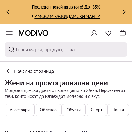
КЪМ ОСНОВНОТО СЪДЪРЖАНИЕ
КЪМ ТЪРСЕНЕ
Последен повей на лятото! До -35%
ДАМСКИ
МЪЖКИ
ДАМСКИ ЧАНТИ
Търси марка, продукт, стил
Начална страница
Жени на промоционални цени
Модерни дамски дрехи от колекцията на Жени. Перфектен за
тези, които искат да изглеждат модерно и с вкус.
Аксесоари
Облекло
Обувки
Спорт
Чанти