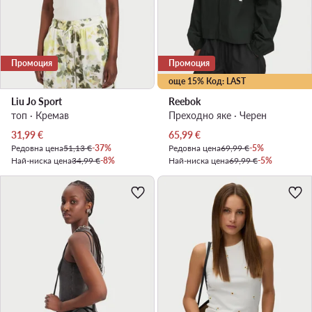
Промоция
Промоция
още 15% Код: LAST
Liu Jo Sport
Reebok
топ · Кремав
Преходно яке · Черен
Актуална цена
Актуална цена
31,99
€
65,99
€
Редовна цена
51,13 €
-37%
Редовна цена
69,99 €
-5%
Най-ниска цена
34,99 €
-8%
Най-ниска цена
69,99 €
-5%