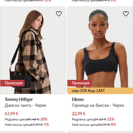
Най-ниска цена
89,99 €
-10%
Най-ниска цена
66,99 €
-8%
Промоция
Промоция
още 35% Код: LAST
Tommy Hilfiger
Ellesse
Дамска чанта · Черен
Горнище на бански · Черен
Актуална цена
Актуална цена
63,99
€
22,99
€
Редовна цена
89,48 €
-28%
Редовна цена
29,65 €
-22%
Най-ниска цена
67,99 €
-5%
Най-ниска цена
24,99 €
-8%