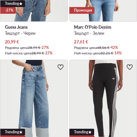
Trending
-27%
Промоция
Guess Jeans
Marc O'Polo Denim
Тишърт · Черен
Тишърт · Зелен
Актуална цена
Актуална цена
20,99
€
27,61
€
Редовна цена
28,99 €
-27%
Редовна цена
48,06 €
-42%
Най-ниска цена
28,99 €
-27%
Най-ниска цена
32,21 €
-14%
Trending
Trending