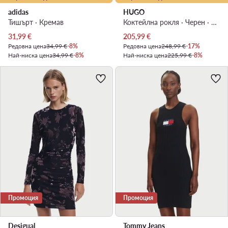
adidas
HUGO
Тишърт · Кремав
Коктейлна рокля · Черен · Миди
Актуална цена
Актуална цена
31,99
€
205,99
€
Редовна цена
34,99 €
-8%
Редовна цена
248,99 €
-17%
Най-ниска цена
34,99 €
-8%
Най-ниска цена
225,99 €
-8%
Промоция
Промоция
Desigual
Tommy Jeans