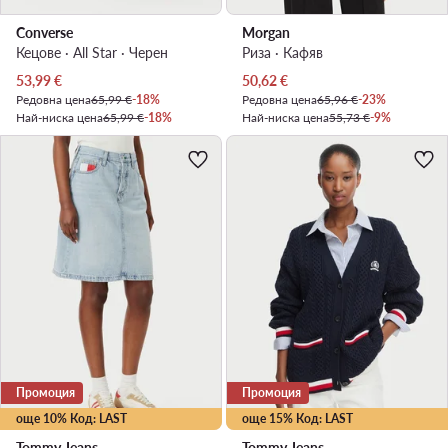
Converse
Morgan
Кецове · All Star · Черен
Риза · Кафяв
Актуална цена
Актуална цена
53,99
€
50,62
€
Редовна цена
65,99 €
-18%
Редовна цена
65,96 €
-23%
Най-ниска цена
65,99 €
-18%
Най-ниска цена
55,73 €
-9%
Промоция
Промоция
още 10% Код: LAST
още 15% Код: LAST
Tommy Jeans
Tommy Jeans