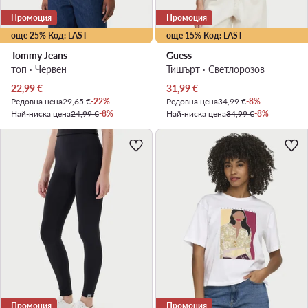
Промоция
Промоция
още 25% Код: LAST
още 15% Код: LAST
Tommy Jeans
Guess
топ · Червен
Тишърт · Светлорозов
Актуална цена
Актуална цена
22,99
€
31,99
€
Редовна цена
29,65 €
-22%
Редовна цена
34,99 €
-8%
Най-ниска цена
24,99 €
-8%
Най-ниска цена
34,99 €
-8%
Промоция
Промоция