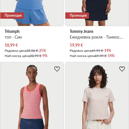
Промоция
Промоция
Triumph
Tommy Jeans
топ · Син
Ежедневна рокля · Тъмносин · Мини
Актуална цена
Актуална цена
18,99
€
59,99
€
Редовна цена
25,56 €
-25%
Редовна цена
69,99 €
-14%
Най-ниска цена
20,99 €
-9%
Най-ниска цена
69,99 €
-14%