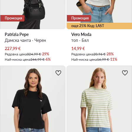
Промоция
Промоция
още 25% Код: LAST
Patrizia Pepe
Vero Moda
Дамска чанта · Черен
топ · Бял
Актуална цена
Актуална цена
227,99
€
14,99
€
Редовна цена
324,99 €
-29%
Редовна цена
20,96 €
-28%
Най-ниска цена
244,99 €
-6%
Най-ниска цена
16,99 €
-11%