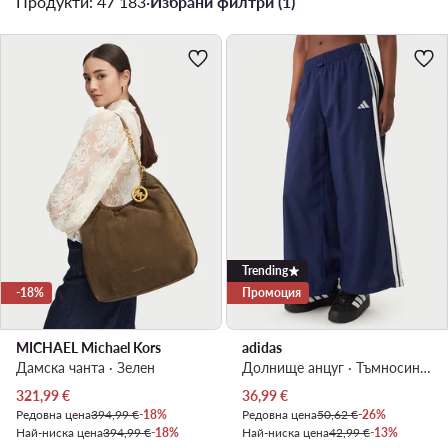
Продукти: 47 183
·
Избрани филтри (1)
Trending
-18%
Промоция
MICHAEL Michael Kors
adidas
Дамска чанта · Зелен
Долнище анцуг · Тъмносин · Relaxed Fit
Актуална цена
Актуална цена
321,99
€
36,99
€
Редовна цена
394,99 €
-18%
Редовна цена
50,62 €
-26%
Най-ниска цена
394,99 €
-18%
Най-ниска цена
42,99 €
-13%