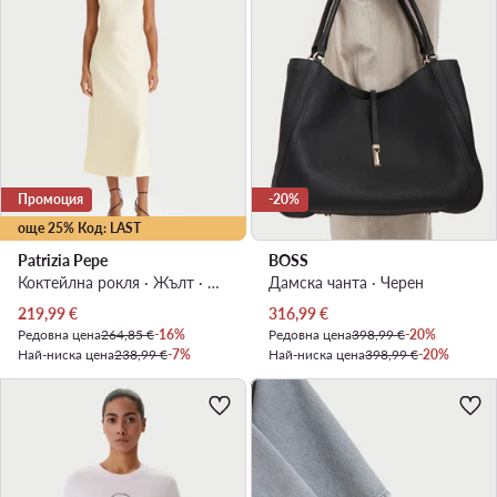
Промоция
-20%
още 25% Код: LAST
Patrizia Pepe
BOSS
Коктейлна рокля · Жълт · Миди
Дамска чанта · Черен
Актуална цена
Актуална цена
219,99
€
316,99
€
Редовна цена
264,85 €
-16%
Редовна цена
398,99 €
-20%
Най-ниска цена
238,99 €
-7%
Най-ниска цена
398,99 €
-20%