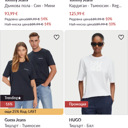
Дънкова пола · Син · Мини
Кардиган · Тъмносин · Regular Fit
Актуална цена
Актуална цена
93,99
€
125,99
€
Редовна цена
109,99 €
-14%
Редовна цена
139,99 €
-10%
Най-ниска цена
109,99 €
-14%
Най-ниска цена
139,99 €
-10%
Trending
-16%
Промоция
още 25% Код: LAST
Guess Jeans
HUGO
Тишърт · Тъмносин
Тишърт · Бял