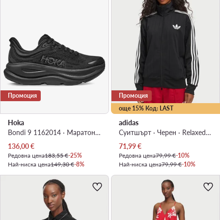
Промоция
Промоция
още 15% Код: LAST
Hoka
adidas
Bondi 9 1162014 · Маратонки за бягане
Суитшърт · Черен · Relaxed Fit
Актуална цена
Актуална цена
136,00
€
71,99
€
Редовна цена
183,55 €
-25%
Редовна цена
79,99 €
-10%
Най-ниска цена
149,30 €
-8%
Най-ниска цена
79,99 €
-10%