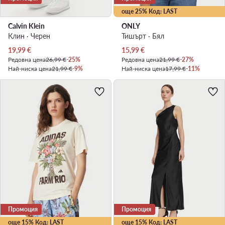
още 25% Код: LAST
Calvin Klein
ONLY
Клин · Черен
Тишърт · Бял
Актуална цена
Актуална цена
19,99
€
15,99
€
Редовна цена
26,99 €
-25%
Редовна цена
21,99 €
-27%
Най-ниска цена
21,99 €
-9%
Най-ниска цена
17,99 €
-11%
Промоция
Промоция
още 15% Код: LAST
още 15% Код: LAST