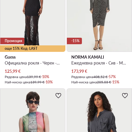
Промоция
-15%
още 15% Код: LAST
Guess
NORMA KAMALI
Официална рокля · Черен · Макси
Ежедневна рокля · Сив · Миди
Актуална цена
Актуална цена
125,99
€
173,99
€
Редовна цена
139,99 €
-10%
Редовна цена
408,52 €
-57%
Най-ниска цена
139,99 €
-10%
Най-ниска цена
205,03 €
-15%