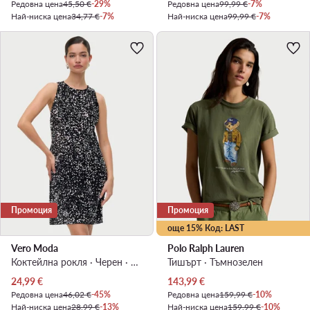
Редовна цена
45,50 €
-29%
Редовна цена
99,99 €
-7%
Най-ниска цена
34,77 €
-7%
Най-ниска цена
99,99 €
-7%
Промоция
Промоция
още 15% Код: LAST
Vero Moda
Polo Ralph Lauren
Коктейлна рокля · Черен · Мини
Тишърт · Тъмнозелен
Актуална цена
Актуална цена
24,99
€
143,99
€
Редовна цена
46,02 €
-45%
Редовна цена
159,99 €
-10%
Най-ниска цена
28,99 €
-13%
Най-ниска цена
159,99 €
-10%