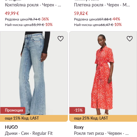
Коктейлна рокля · Черен · Мини
Плетена рокля · Черен · Мини
Актуална цена
Актуална цена
49,99
€
59,82
€
Редовна цена
78,74 €
-36%
Редовна цена
107,88 €
-44%
Най-ниска цена
55,99 €
-10%
Най-ниска цена
66,47 €
-10%
Промоция
-15%
още 15% Код: LAST
още 25% Код: LAST
HUGO
Roxy
Дънки · Син · Regular Fit
Рокля тип риза · Червен · Миди