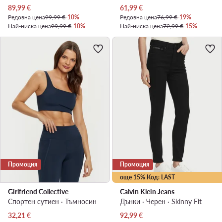
Актуална цена
Актуална цена
89,99
€
61,99
€
Редовна цена
99,99 €
-10%
Редовна цена
76,99 €
-19%
Най-ниска цена
99,99 €
-10%
Най-ниска цена
72,99 €
-15%
Промоция
Промоция
още 15% Код: LAST
Girlfriend Collective
Calvin Klein Jeans
Спортен сутиен · Тъмносин
Дънки · Черен · Skinny Fit
Актуална цена
Актуална цена
32,21
€
92,99
€