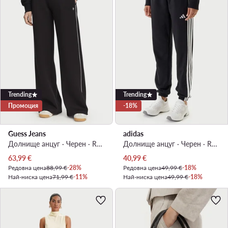
Trending
Trending
Промоция
-18%
Guess Jeans
adidas
Долнище анцуг · Черен · Regular Fit
Долнище анцуг · Черен · Regular Fit
Актуална цена
Актуална цена
63,99
€
40,99
€
Редовна цена
88,99 €
-28%
Редовна цена
49,99 €
-18%
Най-ниска цена
71,99 €
-11%
Най-ниска цена
49,99 €
-18%