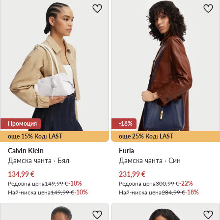
Промоция
-18%
още 15% Код: LAST
още 25% Код: LAST
Calvin Klein
Furla
Дамска чанта · Бял
Дамска чанта · Син
Актуална цена
Актуална цена
134,99
€
231,99
€
Редовна цена
149,99 €
-10%
Редовна цена
300,99 €
-22%
Най-ниска цена
149,99 €
-10%
Най-ниска цена
284,99 €
-18%