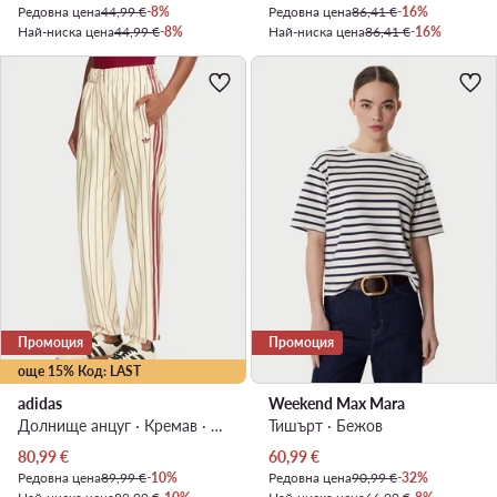
Редовна цена
44,99 €
-8%
Редовна цена
86,41 €
-16%
Най-ниска цена
44,99 €
-8%
Най-ниска цена
86,41 €
-16%
Промоция
Промоция
още 15% Код: LAST
adidas
Weekend Max Mara
Долнище анцуг · Кремав · Regular Fit
Тишърт · Бежов
Актуална цена
Актуална цена
80,99
€
60,99
€
Редовна цена
89,99 €
-10%
Редовна цена
90,99 €
-32%