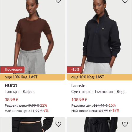
Промоция
-15%
още 10% Код: LAST
още 10% Код: LAST
HUGO
Lacoste
Тишърт · Кафяв
Суитшърт · Тъмносин · Regular Fit
Актуална цена
Актуална цена
38,99
€
138,99
€
Редовна цена
49,99 €
-22%
Редовна цена
164,99 €
-15%
Най-ниска цена
41,99 €
-7%
Най-ниска цена
164,99 €
-15%