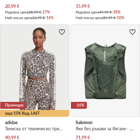
Актуална цена
Актуална цена
20,99
€
35,99
€
Редовна цена
28,99 €
-27%
Редовна цена
49,99 €
-28%
Най-ниска цена
24,99 €
-16%
Най-ниска цена
39,99 €
-10%
Промоция
-16%
още 15% Код: LAST
adidas
Salomon
Тениска от техническо трико · Цветен
Яке без ръкави за бягане · Зелен
Актуална цена
Актуална цена
40,99
€
71,99
€