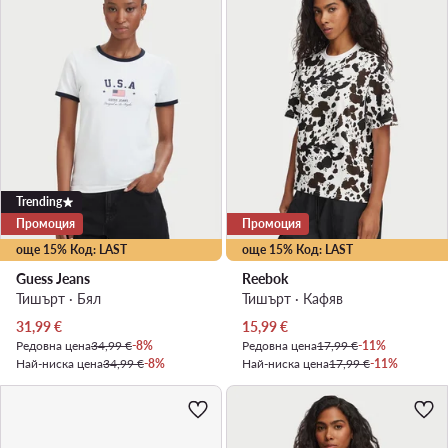
Trending
Промоция
Промоция
още 15% Код: LAST
още 15% Код: LAST
Guess Jeans
Reebok
Тишърт · Бял
Тишърт · Кафяв
Актуална цена
Актуална цена
31,99
€
15,99
€
Редовна цена
34,99 €
-8%
Редовна цена
17,99 €
-11%
Най-ниска цена
34,99 €
-8%
Най-ниска цена
17,99 €
-11%